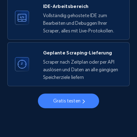
IDE-Arbeitsbereich
33.5K+
3.5K+
Gratis testen
Vollständig gehostete IDE zum
Bearbeiten und Debuggen Ihrer
Scraper, alles mit Live-Protokollen.
Instagram - Profiles
Account, Fbid, ID, Followers, Posts count, Is
business account, Is professional account, Is
Geplante Scraping-Lieferung
verified, and more.
Scraper nach Zeitplan oder per API
auslösen und Daten an alle gängigen
22.3K+
3.5K+
Gratis testen
Speicherziele liefern
Gratis testen
Instagram - Profiles - Collect profile
information by user name
Account, Fbid, ID, Followers, Posts count, Is
business account, Is professional account, Is
verified, and more.