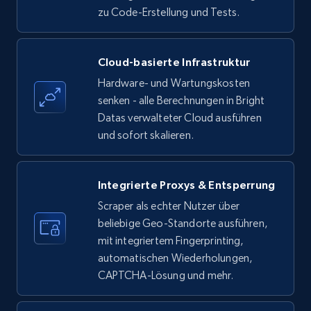
zu Code-Erstellung und Tests.
Amazon products - find products by using
Cloud-basierte Infrastruktur
upc numbers
Hardware- und Wartungskosten
Title, Seller name, Brand, Description, Initial
senken - alle Berechnungen in Bright
price, Currency, Availability, Reviews count, and
Datas verwalteter Cloud ausführen
more.
und sofort skalieren.
35.3K+
5.7K+
Gratis testen
Integrierte Proxys & Entsperrung
Scraper als echter Nutzer über
beliebige Geo-Standorte ausführen,
LinkedIn company information
mit integriertem Fingerprinting,
ID, Name, Country code, Locations, Followers,
automatischen Wiederholungen,
Employees in linkedin, About, Specialties, and
CAPTCHA-Lösung und mehr.
more.