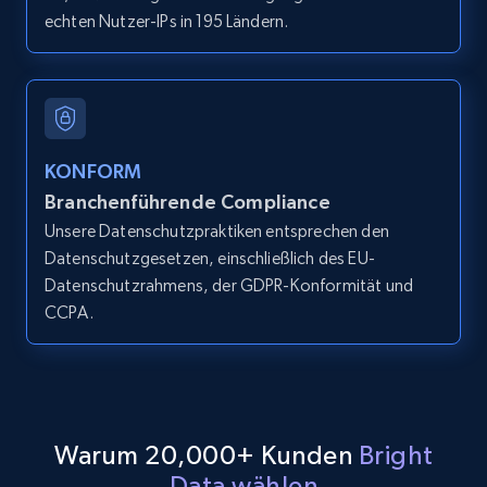
echten Nutzer-IPs in 195 Ländern.
LinkedIn posts
URL, ID, User id, Use url, Title, Headline, Post
text, Date posted, and more.
11.3K+
1.5K+
Gratis testen
KONFORM
Branchenführende Compliance
Unsere Datenschutzpraktiken entsprechen den
Datenschutzgesetzen, einschließlich des EU-
LinkedIn posts - Discover user's articles by
Datenschutzrahmens, der GDPR-Konformität und
URL
CCPA.
URL, ID, User id, Use url, Title, Headline, Post
text, Date posted, and more.
11.3K+
1.5K+
Gratis testen
Warum 20,000+ Kunden
Bright
Data wählen