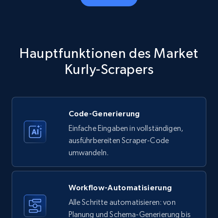
Amazon products - Collects products by
specific category URL
Title, Seller name, Brand, Description, Initial
Hauptfunktionen des Market
price, Currency, Availability, Reviews count, and
more.
Kurly-Scrapers
35.3K+
5.7K+
Gratis testen
Code-Generierung
Einfache Eingaben in vollständigen,
Amazon products - Collects products by
ausführbereiten Scraper-Code
specific keywords
umwandeln.
Title, Seller name, Brand, Description, Initial
price, Currency, Availability, Reviews count, and
more.
Workflow-Automatisierung
Alle Schritte automatisieren: von
35.3K+
Planung und Schema-Generierung bis
5.7K+
Gratis testen