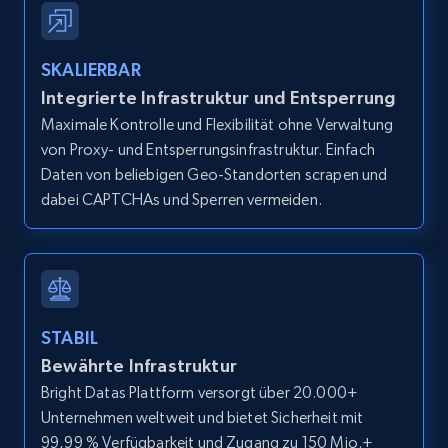
IsCurrentSignedInAgentResponsible, Bedrooms,
and more.
SKALIERBAR
12K+
1.3K+
Gratis testen
Integrierte Infrastruktur und Entsperrung
Maximale Kontrolle und Flexibilität ohne Verwaltung
von Proxy- und Entsperrungsinfrastruktur. Einfach
Daten von beliebigen Geo-Standorten scrapen und
Zillow properties listing information -
dabei CAPTCHAs und Sperren vermeiden.
Search by parameters on zillow and use the
direct link as input
Zpid, City, State, HomeStatus, Address,
IsListingClaimedByCurrentSignedInUser,
IsCurrentSignedInAgentResponsible, Bedrooms,
STABIL
and more.
Bewährte Infrastruktur
Bright Datas Plattform versorgt über 20.000+
12K+
1.3K+
Gratis testen
Unternehmen weltweit und bietet Sicherheit mit
99,99 % Verfügbarkeit und Zugang zu 150 Mio.+