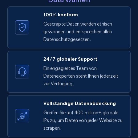
LinkedIn posts - Discover posts by Profile
100% konform
URL
Gescrapte Daten werden ethisch
URL, ID, User id, Use url, Title, Headline, Post
gewonnen und entsprechen allen
text, Date posted, and more.
Datenschutzgesetzen.
11.3K+
1.5K+
Gratis testen
24/7 globaler Support
Ein engagiertes Team von
Datenexperten steht Ihnen jederzeit
LinkedIn posts - Discover new posts
zur Verfügung.
company URL
URL, ID, User id, Use url, Title, Headline, Post
Vollständige Datenabdeckung
text, Date posted, and more.
Greifen Sie auf 400 million+ globale
IPs zu, um Daten von jeder Website zu
11.3K+
1.5K+
Gratis testen
scrapen.