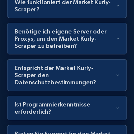
Wie funktioniert der Market Kurly-
Scraper?
8.1K+
714+
Gratis testen
Benötige ich eigene Server oder
Proxys, um den Market Kurly-
Youtube - Videos posts - Discovery records
Scraper zu betreiben?
by Explore page URL
URL, Title, Youtuber, Youtuber md5, Video url,
Video length, Likes, Views, and more.
Entspricht der Market Kurly-
Scraper den
8.1K+
714+
Gratis testen
Datenschutzbestimmungen?
Ist Programmierkenntnisse
Youtube - Videos posts - Discovery videos
erforderlich?
by podcast url
URL, Title, Youtuber, Youtuber md5, Video url,
Bieten Sie Support für den Market
Video length, Likes, Views, and more.