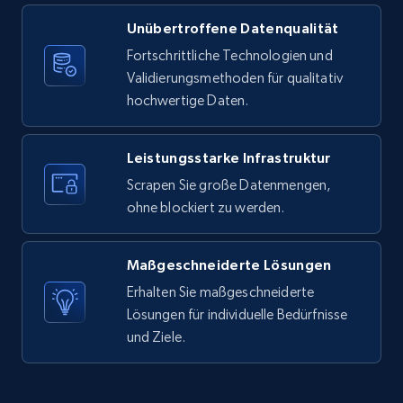
Unübertroffene Datenqualität
X (formerly Twitter) - Posts
Fortschrittliche Technologien und
ID, User posted, Name, Description, Date
Validierungsmethoden für qualitativ
posted, Photos, URL, Quoted post, and more.
hochwertige Daten.
10.3K+
1.2K+
Gratis testen
Leistungsstarke Infrastruktur
Scrapen Sie große Datenmengen,
ohne blockiert zu werden.
X (formerly Twitter) - Posts - Collecting
Twitter posts URLs
Maßgeschneiderte Lösungen
ID, User posted, Name, Description, Date
posted, Photos, URL, Quoted post, and more.
Erhalten Sie maßgeschneiderte
Lösungen für individuelle Bedürfnisse
und Ziele.
10.3K+
1.2K+
Gratis testen