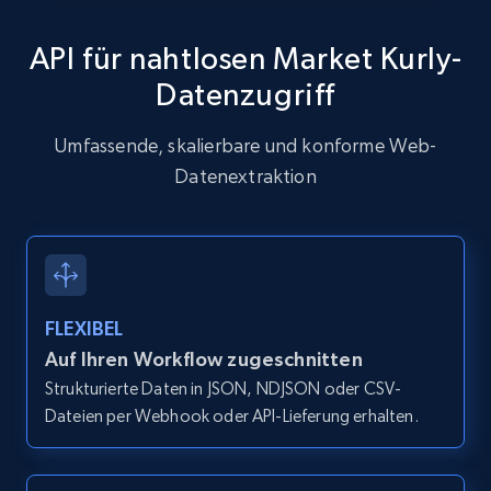
API für nahtlosen Market Kurly-
Datenzugriff
Zillow properties listing information
Zpid, City, State, HomeStatus, Address,
Umfassende, skalierbare und konforme Web-
IsListingClaimedByCurrentSignedInUser,
Datenextraktion
IsCurrentSignedInAgentResponsible, Bedrooms,
and more.
12K+
1.3K+
Gratis testen
FLEXIBEL
Auf Ihren Workflow zugeschnitten
Zillow properties listing information -
Strukturierte Daten in JSON, NDJSON oder CSV-
Discover by custom filters - location, home
Dateien per Webhook oder API-Lieferung erhalten.
type and status
Zpid, City, State, HomeStatus, Address,
IsListingClaimedByCurrentSignedInUser,