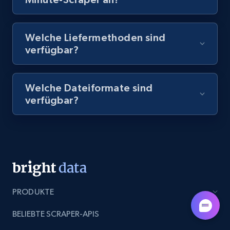
8.1K+
716+
Gratis testen
Welche Liefermethoden sind
verfügbar?
Amazon Reviews
Welche Dateiformate sind
URL, Product name, Product rating, Product
verfügbar?
rating object, Product rating max, Rating,
Author name, Asin, and more.
7.4K+
870+
Gratis testen
PRODUKTE
TikTok - Posts
URL, Post id, Description, Create time, Digg
BELIEBTE SCRAPER-APIS
count, Share count, Collect count, Comment