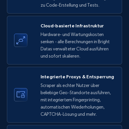
zu Code-Erstellung und Tests.
Amazon products - find products by using
Cloud-basierte Infrastruktur
upc numbers
Hardware- und Wartungskosten
Title, Seller name, Brand, Description, Initial
senken - alle Berechnungen in Bright
price, Currency, Availability, Reviews count, and
Datas verwalteter Cloud ausführen
more.
und sofort skalieren.
35.3K+
5.7K+
Gratis testen
Integrierte Proxys & Entsperrung
Scraper als echter Nutzer über
beliebige Geo-Standorte ausführen,
LinkedIn company information
mit integriertem Fingerprinting,
ID, Name, Country code, Locations, Followers,
automatischen Wiederholungen,
Employees in linkedin, About, Specialties, and
CAPTCHA-Lösung und mehr.
more.