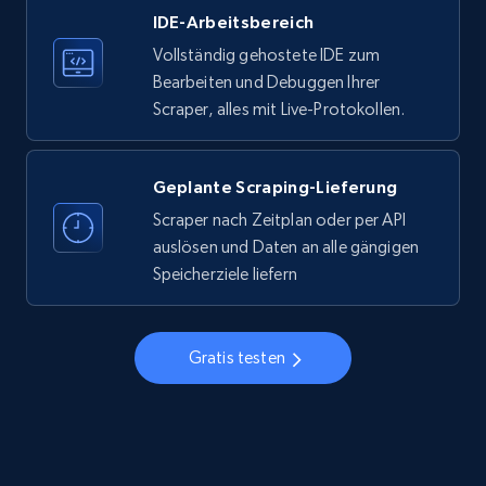
IDE-Arbeitsbereich
33.5K+
3.5K+
Gratis testen
Vollständig gehostete IDE zum
Bearbeiten und Debuggen Ihrer
Scraper, alles mit Live-Protokollen.
Instagram - Profiles
Account, Fbid, ID, Followers, Posts count, Is
business account, Is professional account, Is
Geplante Scraping-Lieferung
verified, and more.
Scraper nach Zeitplan oder per API
auslösen und Daten an alle gängigen
22.3K+
3.5K+
Gratis testen
Speicherziele liefern
Gratis testen
Instagram - Profiles - Collect profile
information by user name
Account, Fbid, ID, Followers, Posts count, Is
business account, Is professional account, Is
verified, and more.