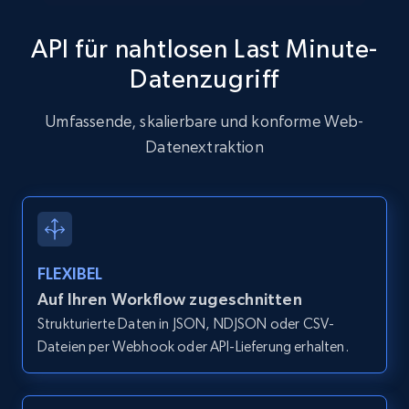
API für nahtlosen Last Minute-
Datenzugriff
Zillow properties listing information
Zpid, City, State, HomeStatus, Address,
Umfassende, skalierbare und konforme Web-
IsListingClaimedByCurrentSignedInUser,
Datenextraktion
IsCurrentSignedInAgentResponsible, Bedrooms,
and more.
12K+
1.3K+
Gratis testen
FLEXIBEL
Auf Ihren Workflow zugeschnitten
Zillow properties listing information -
Strukturierte Daten in JSON, NDJSON oder CSV-
Discover by custom filters - location, home
Dateien per Webhook oder API-Lieferung erhalten.
type and status
Zpid, City, State, HomeStatus, Address,
IsListingClaimedByCurrentSignedInUser,