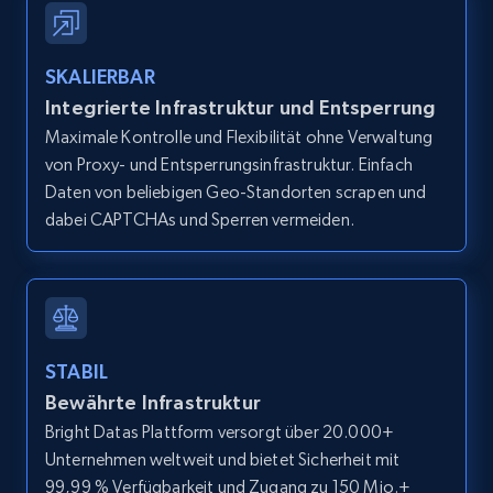
IsCurrentSignedInAgentResponsible, Bedrooms,
and more.
SKALIERBAR
12K+
1.3K+
Gratis testen
Integrierte Infrastruktur und Entsperrung
Maximale Kontrolle und Flexibilität ohne Verwaltung
von Proxy- und Entsperrungsinfrastruktur. Einfach
Daten von beliebigen Geo-Standorten scrapen und
Zillow properties listing information -
dabei CAPTCHAs und Sperren vermeiden.
Search by parameters on zillow and use the
direct link as input
Zpid, City, State, HomeStatus, Address,
IsListingClaimedByCurrentSignedInUser,
IsCurrentSignedInAgentResponsible, Bedrooms,
STABIL
and more.
Bewährte Infrastruktur
Bright Datas Plattform versorgt über 20.000+
12K+
1.3K+
Gratis testen
Unternehmen weltweit und bietet Sicherheit mit
99,99 % Verfügbarkeit und Zugang zu 150 Mio.+