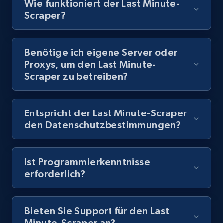
Wie funktioniert der Last Minute-
Scraper?
8.1K+
716+
Gratis testen
Benötige ich eigene Server oder
Proxys, um den Last Minute-
Youtube - Videos posts - Discovery records
Scraper zu betreiben?
by Explore page URL
URL, Title, Youtuber, Youtuber md5, Video url,
Video length, Likes, Views, and more.
Entspricht der Last Minute-Scraper
den Datenschutzbestimmungen?
8.1K+
716+
Gratis testen
Ist Programmierkenntnisse
erforderlich?
Youtube - Videos posts - Discovery videos
by podcast url
Bieten Sie Support für den Last
URL, Title, Youtuber, Youtuber md5, Video url,
Minute-Scraper an?
Video length, Likes, Views, and more.