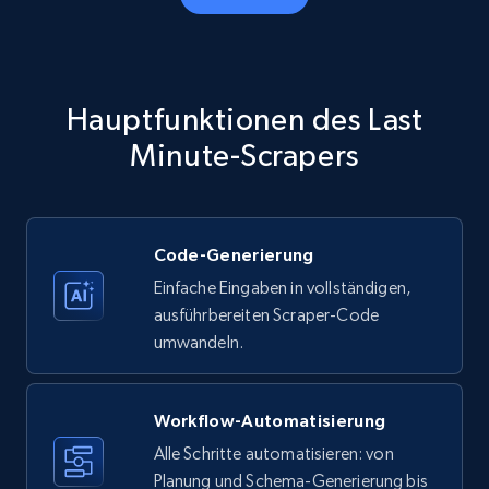
Amazon products - Collects products by
specific category URL
Title, Seller name, Brand, Description, Initial
Hauptfunktionen des Last
price, Currency, Availability, Reviews count, and
more.
Minute-Scrapers
35.3K+
5.7K+
Gratis testen
Code-Generierung
Einfache Eingaben in vollständigen,
Amazon products - Collects products by
ausführbereiten Scraper-Code
specific keywords
umwandeln.
Title, Seller name, Brand, Description, Initial
price, Currency, Availability, Reviews count, and
more.
Workflow-Automatisierung
Alle Schritte automatisieren: von
35.3K+
Planung und Schema-Generierung bis
5.7K+
Gratis testen