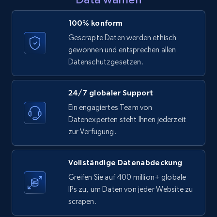
LinkedIn posts - Discover posts by Profile
100% konform
URL
Gescrapte Daten werden ethisch
URL, ID, User id, Use url, Title, Headline, Post
gewonnen und entsprechen allen
text, Date posted, and more.
Datenschutzgesetzen.
11.3K+
1.5K+
Gratis testen
24/7 globaler Support
Ein engagiertes Team von
Datenexperten steht Ihnen jederzeit
LinkedIn posts - Discover new posts
zur Verfügung.
company URL
URL, ID, User id, Use url, Title, Headline, Post
Vollständige Datenabdeckung
text, Date posted, and more.
Greifen Sie auf 400 million+ globale
IPs zu, um Daten von jeder Website zu
11.3K+
1.5K+
Gratis testen
scrapen.