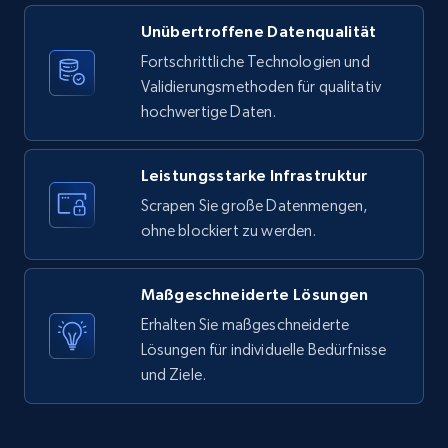
Unübertroffene Datenqualität
X (formerly Twitter) - Posts
Fortschrittliche Technologien und
ID, User posted, Name, Description, Date
Validierungsmethoden für qualitativ
posted, Photos, URL, Quoted post, and more.
hochwertige Daten.
10.4K+
1.2K+
Gratis testen
Leistungsstarke Infrastruktur
Scrapen Sie große Datenmengen,
ohne blockiert zu werden.
X (formerly Twitter) - Posts - Collecting
Twitter posts URLs
Maßgeschneiderte Lösungen
ID, User posted, Name, Description, Date
posted, Photos, URL, Quoted post, and more.
Erhalten Sie maßgeschneiderte
Lösungen für individuelle Bedürfnisse
und Ziele.
10.4K+
1.2K+
Gratis testen