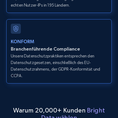
echten Nutzer-IPs in 195 Ländern.
LinkedIn posts
URL, ID, User id, Use url, Title, Headline, Post
text, Date posted, and more.
11.3K+
1.5K+
Gratis testen
KONFORM
Branchenführende Compliance
Unsere Datenschutzpraktiken entsprechen den
Datenschutzgesetzen, einschließlich des EU-
LinkedIn posts - Discover user's articles by
Datenschutzrahmens, der GDPR-Konformität und
URL
CCPA.
URL, ID, User id, Use url, Title, Headline, Post
text, Date posted, and more.
11.3K+
1.5K+
Gratis testen
Warum 20,000+ Kunden
Bright
Data wählen