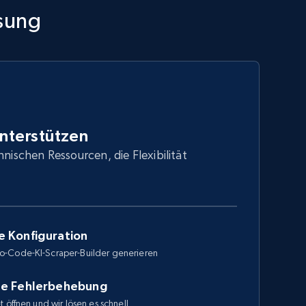
sung
unterstützen
hnischen Ressourcen, die Flexibilität
e Konfiguration
o-Code-KI-Scraper-Builder generieren
le Fehlerbehebung
 öffnen und wir lösen es schnell