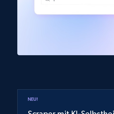
NEU!
Scraper mit KI-Selbsthe