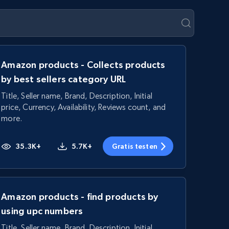
Amazon products - Collects products
by best sellers category URL
Title, Seller name, Brand, Description, Initial
price, Currency, Availability, Reviews count, and
more.
35.3K+
5.7K+
Gratis testen
Amazon products - find products by
using upc numbers
Title, Seller name, Brand, Description, Initial