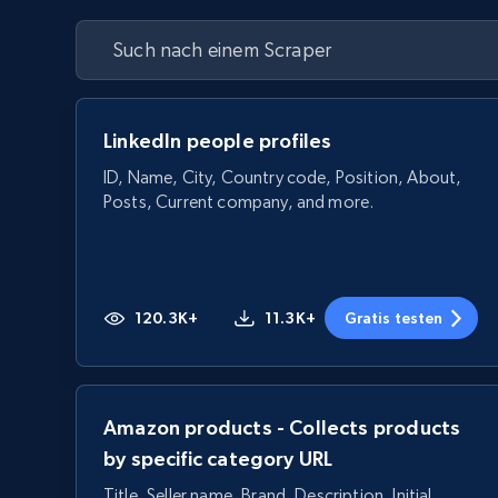
LinkedIn people profiles
ID, Name, City, Country code, Position, About,
Posts, Current company, and more.
120.3K+
11.3K+
Gratis testen
Amazon products - Collects products
by specific category URL
Title, Seller name, Brand, Description, Initial