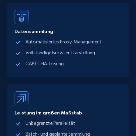
Place id, URL, Country, Name, Category,
Address, Description, Business details, and
more.
Datensammlung
13.2K+
1.7K+
Gratis testen
Automatisiertes Proxy-Management
Vollständige Browser-Darstellung
Google Maps full information - discover
CAPTCHA-Lösung
records by location search
Place id, URL, Country, Name, Category,
Address, Description, Business details, and
more.
13.2K+
1.7K+
Gratis testen
Leistung im großen Maßstab
Unbegrenzte Parallelität
Batch- und geplante Sammlung