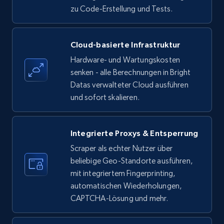
zu Code-Erstellung und Tests.
Amazon products - find products by using
Cloud-basierte Infrastruktur
upc numbers
Hardware- und Wartungskosten
Title, Seller name, Brand, Description, Initial
senken - alle Berechnungen in Bright
price, Currency, Availability, Reviews count, and
Datas verwalteter Cloud ausführen
more.
und sofort skalieren.
35.2K+
5.7K+
Gratis testen
Integrierte Proxys & Entsperrung
Scraper als echter Nutzer über
beliebige Geo-Standorte ausführen,
LinkedIn company information
mit integriertem Fingerprinting,
ID, Name, Country code, Locations, Followers,
automatischen Wiederholungen,
Employees in linkedin, About, Specialties, and
CAPTCHA-Lösung und mehr.
more.