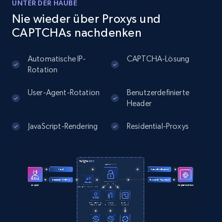
UNTER DER HAUBE
Nie wieder über Proxys und
Instagram - Posts
CAPTCHAs nachdenken
URL, User posted, Description, Hashtags, Num
comments, Date posted, Likes, Photos, and
Automatische IP-
CAPTCHA-Lösung
more.
Rotation
User-Agent-Rotation
Benutzerdefinierte
13.2K+
1.6K+
Gratis testen
Header
JavaScript-Rendering
Residential-Proxys
Instagram - Posts - Collects posts from a
specific URLs by using profile URL
URL, User posted, Description, Hashtags, Num
comments, Date posted, Likes, Photos, and
more.
13.2K+
1.6K+
Gratis testen