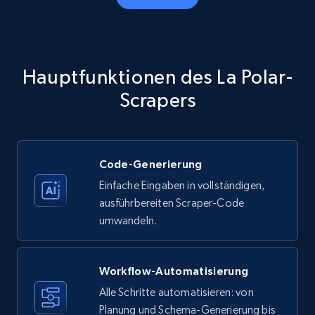
Amazon products - Collects products by
specific category URL
Title, Seller name, Brand, Description, Initial
Hauptfunktionen des La Polar-
price, Currency, Availability, Reviews count, and
more.
Scrapers
35.2K+
5.7K+
Gratis testen
Code-Generierung
Einfache Eingaben in vollständigen,
Amazon products - Collects products by
ausführbereiten Scraper-Code
specific keywords
umwandeln.
Title, Seller name, Brand, Description, Initial
price, Currency, Availability, Reviews count, and
more.
Workflow-Automatisierung
Alle Schritte automatisieren: von
35.2K+
Planung und Schema-Generierung bis
5.7K+
Gratis testen