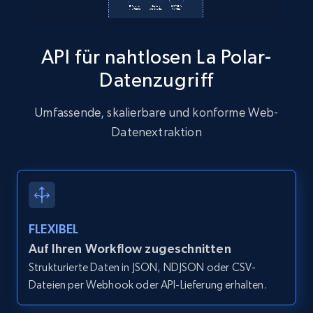
API für nahtlosen La Polar-
Zillow properties listing information
Datenzugriff
Zpid, City, State, HomeStatus, Address,
IsListingClaimedByCurrentSignedInUser,
Umfassende, skalierbare und konforme Web-
IsCurrentSignedInAgentResponsible, Bedrooms,
Datenextraktion
and more.
12K+
1.3K+
Gratis testen
FLEXIBEL
Zillow properties listing information -
Auf Ihren Workflow zugeschnitten
Discover by custom filters - location, home
Strukturierte Daten in JSON, NDJSON oder CSV-
type and status
Dateien per Webhook oder API-Lieferung erhalten.
Zpid, City, State, HomeStatus, Address,
IsListingClaimedByCurrentSignedInUser,