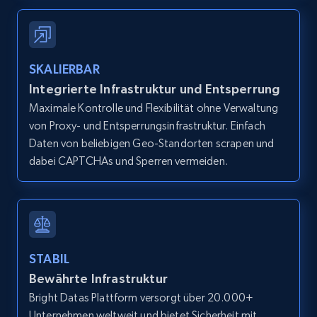
IsCurrentSignedInAgentResponsible, Bedrooms,
and more.
12K+
1.3K+
Gratis testen
SKALIERBAR
Integrierte Infrastruktur und Entsperrung
Maximale Kontrolle und Flexibilität ohne Verwaltung
von Proxy- und Entsperrungsinfrastruktur. Einfach
Zillow properties listing information -
Daten von beliebigen Geo-Standorten scrapen und
Search by parameters on zillow and use the
dabei CAPTCHAs und Sperren vermeiden.
direct link as input
Zpid, City, State, HomeStatus, Address,
IsListingClaimedByCurrentSignedInUser,
IsCurrentSignedInAgentResponsible, Bedrooms,
and more.
STABIL
Bewährte Infrastruktur
12K+
1.3K+
Gratis testen
Bright Datas Plattform versorgt über 20.000+
Unternehmen weltweit und bietet Sicherheit mit