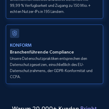
99,99 % Verfügbarkeit und Zugang zu 150 Mio.+
LinkedIn posts
echten Nutzer-IPs in 195 Ländern.
URL, ID, User id, Use url, Title, Headline, Post
text, Date posted, and more.
11.3K+
1.5K+
Gratis testen
KONFORM
Branchenführende Compliance
Unsere Datenschutzpraktiken entsprechen den
LinkedIn posts - Discover user's articles by
Datenschutzgesetzen, einschließlich des EU-
URL
Datenschutzrahmens, der GDPR-Konformität und
URL, ID, User id, Use url, Title, Headline, Post
CCPA.
text, Date posted, and more.
11.3K+
1.5K+
Gratis testen
Warum 20,000+ Kunden
Bright