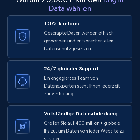
Data wählen
LinkedIn posts - Discover posts by Profile
URL
100% konform
URL, ID, User id, Use url, Title, Headline, Post
Gescrapte Daten werden ethisch
text, Date posted, and more.
gewonnen und entsprechen allen
Datenschutzgesetzen.
11.3K+
1.5K+
Gratis testen
24/7 globaler Support
Ein engagiertes Team von
LinkedIn posts - Discover new posts
Datenexperten steht Ihnen jederzeit
company URL
zur Verfügung.
URL, ID, User id, Use url, Title, Headline, Post
text, Date posted, and more.
Vollständige Datenabdeckung
11.3K+
1.5K+
Gratis testen
Greifen Sie auf 400 million+ globale
IPs zu, um Daten von jeder Website zu
scrapen.