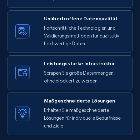
X (formerly Twitter) - Posts
Unübertroffene Datenqualität
ID, User posted, Name, Description, Date
Fortschrittliche Technologien und
posted, Photos, URL, Quoted post, and more.
Validierungsmethoden für qualitativ
hochwertige Daten.
10.3K+
1.2K+
Gratis testen
Leistungsstarke Infrastruktur
Scrapen Sie große Datenmengen,
X (formerly Twitter) - Posts - Collecting
ohne blockiert zu werden.
Twitter posts URLs
ID, User posted, Name, Description, Date
Maßgeschneiderte Lösungen
posted, Photos, URL, Quoted post, and more.
Erhalten Sie maßgeschneiderte
Lösungen für individuelle Bedürfnisse
10.3K+
1.2K+
Gratis testen
und Ziele.