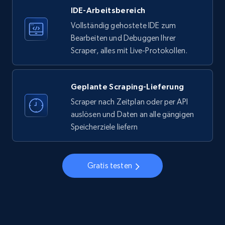
IDE-Arbeitsbereich
33.5K+
3.5K+
Gratis testen
Vollständig gehostete IDE zum
Bearbeiten und Debuggen Ihrer
Scraper, alles mit Live-Protokollen.
Instagram - Profiles
Account, Fbid, ID, Followers, Posts count, Is
business account, Is professional account, Is
Geplante Scraping-Lieferung
verified, and more.
Scraper nach Zeitplan oder per API
auslösen und Daten an alle gängigen
22.3K+
3.4K+
Gratis testen
Speicherziele liefern
Gratis testen
Instagram - Profiles - Collect profile
information by user name
Account, Fbid, ID, Followers, Posts count, Is
business account, Is professional account, Is
verified, and more.