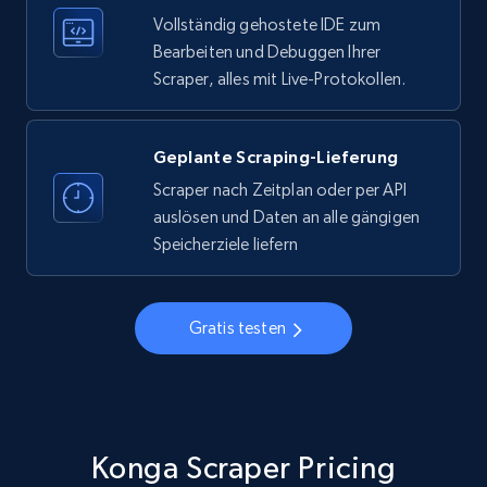
Vollständig gehostete IDE zum
Bearbeiten und Debuggen Ihrer
Scraper, alles mit Live-Protokollen.
Instagram - Profiles
Account, Fbid, ID, Followers, Posts count, Is
business account, Is professional account, Is
Geplante Scraping-Lieferung
verified, and more.
Scraper nach Zeitplan oder per API
auslösen und Daten an alle gängigen
22.3K+
3.5K+
Gratis testen
Speicherziele liefern
Gratis testen
Instagram - Profiles - Collect profile
information by user name
Account, Fbid, ID, Followers, Posts count, Is
business account, Is professional account, Is
verified, and more.
Konga Scraper Pricing