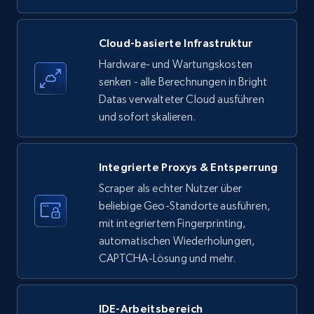
Amazon products - find products by using
Cloud-basierte Infrastruktur
upc numbers
Hardware- und Wartungskosten
Title, Seller name, Brand, Description, Initial
senken - alle Berechnungen in Bright
price, Currency, Availability, Reviews count, and
Datas verwalteter Cloud ausführen
more.
und sofort skalieren.
35.2K+
5.7K+
Gratis testen
Integrierte Proxys & Entsperrung
Scraper als echter Nutzer über
beliebige Geo-Standorte ausführen,
LinkedIn company information
mit integriertem Fingerprinting,
ID, Name, Country code, Locations, Followers,
automatischen Wiederholungen,
Employees in linkedin, About, Specialties, and
CAPTCHA-Lösung und mehr.
more.
IDE-Arbeitsbereich
33.5K+
3.5K+
Gratis testen