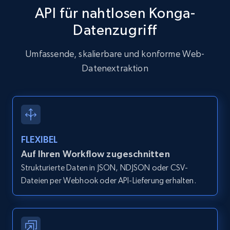
API für nahtlosen Konga-
Datenzugriff
Zillow properties listing information
Zpid, City, State, HomeStatus, Address,
Umfassende, skalierbare und konforme Web-
IsListingClaimedByCurrentSignedInUser,
Datenextraktion
IsCurrentSignedInAgentResponsible, Bedrooms,
and more.
12K+
1.3K+
Gratis testen
FLEXIBEL
Auf Ihren Workflow zugeschnitten
Zillow properties listing information -
Strukturierte Daten in JSON, NDJSON oder CSV-
Discover by custom filters - location, home
Dateien per Webhook oder API-Lieferung erhalten.
type and status
Zpid, City, State, HomeStatus, Address,
IsListingClaimedByCurrentSignedInUser,
IsCurrentSignedInAgentResponsible, Bedrooms,