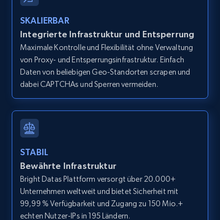
and more.
SKALIERBAR
12K+
1.3K+
Gratis testen
Integrierte Infrastruktur und Entsperrung
Maximale Kontrolle und Flexibilität ohne Verwaltung
von Proxy- und Entsperrungsinfrastruktur. Einfach
Daten von beliebigen Geo-Standorten scrapen und
Zillow properties listing information -
dabei CAPTCHAs und Sperren vermeiden.
Search by parameters on zillow and use the
direct link as input
Zpid, City, State, HomeStatus, Address,
IsListingClaimedByCurrentSignedInUser,
IsCurrentSignedInAgentResponsible, Bedrooms,
STABIL
and more.
Bewährte Infrastruktur
Bright Datas Plattform versorgt über 20.000+
12K+
1.3K+
Gratis testen
Unternehmen weltweit und bietet Sicherheit mit
99,99 % Verfügbarkeit und Zugang zu 150 Mio.+
echten Nutzer-IPs in 195 Ländern.