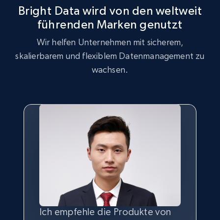
Bright Data wird von den weltweit
posts by array of profiles
führenden Marken genutzt
ID, User posted, Name, Description, Date
posted, Photos, URL, Quoted post, and more.
Wir helfen Unternehmen mit sicherem,
skalierbarem und flexiblem Datenmanagement zu
10.3K+
1.2K+
Gratis testen
wachsen.
TikTok - Profiles
Account id, Nickname, Biography, Awg
engagement rate, Comment engagement rate,
Like engagement rate, Bio link, Predicted lang,
and more.
8.3K+
963+
Gratis testen
Ich empfehle die Produkte von
Ohne die Möglichkeit,
Die beste
Qualität
und