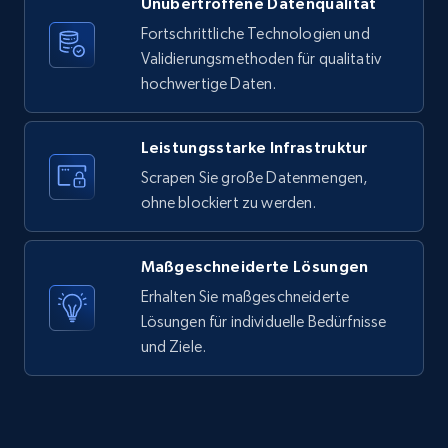
Unübertroffene Datenqualität
X (formerly Twitter) - Posts
Fortschrittliche Technologien und
ID, User posted, Name, Description, Date
Validierungsmethoden für qualitativ
posted, Photos, URL, Quoted post, and more.
hochwertige Daten.
10.3K+
1.2K+
Gratis testen
Leistungsstarke Infrastruktur
Scrapen Sie große Datenmengen,
ohne blockiert zu werden.
X (formerly Twitter) - Posts - Collecting
Twitter posts URLs
Maßgeschneiderte Lösungen
ID, User posted, Name, Description, Date
posted, Photos, URL, Quoted post, and more.
Erhalten Sie maßgeschneiderte
Lösungen für individuelle Bedürfnisse
und Ziele.
10.3K+
1.2K+
Gratis testen
X (formerly Twitter) - Posts - Getting x