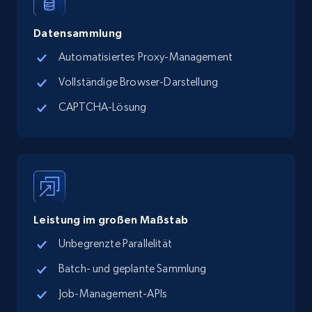
more.
Datensammlung
13.2K+
1.7K+
Gratis testen
Automatisiertes Proxy-Management
Vollständige Browser-Darstellung
CAPTCHA-Lösung
Google Maps full information - discover
records by location search
Place id, URL, Country, Name, Category,
Address, Description, Business details, and
more.
Leistung im großen Maßstab
13.2K+
1.7K+
Gratis testen
Unbegrenzte Parallelität
Batch- und geplante Sammlung
Job-Management-APIs
Google Maps full information - Collect