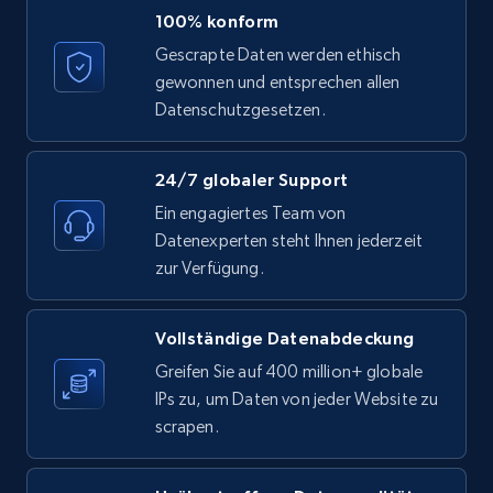
LinkedIn posts - Discover posts by Profile
100% konform
URL
Gescrapte Daten werden ethisch
URL, ID, User id, Use url, Title, Headline, Post
gewonnen und entsprechen allen
text, Date posted, and more.
Datenschutzgesetzen.
11.3K+
1.5K+
Gratis testen
24/7 globaler Support
Ein engagiertes Team von
Datenexperten steht Ihnen jederzeit
LinkedIn posts - Discover new posts
zur Verfügung.
company URL
URL, ID, User id, Use url, Title, Headline, Post
Vollständige Datenabdeckung
text, Date posted, and more.
Greifen Sie auf 400 million+ globale
IPs zu, um Daten von jeder Website zu
11.3K+
1.5K+
Gratis testen
scrapen.