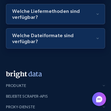
8.1K+
714+
Gratis testen
Welche Liefermethoden sind
verfügbar?
Amazon Reviews
Welche Dateiformate sind
URL, Product name, Product rating, Product
verfügbar?
rating object, Product rating max, Rating,
Author name, Asin, and more.
7.4K+
870+
Gratis testen
PRODUKTE
TikTok - Posts
URL, Post id, Description, Create time, Digg
BELIEBTE SCRAPER-APIS
count, Share count, Collect count, Comment
count, and more.
PROXY-DIENSTE