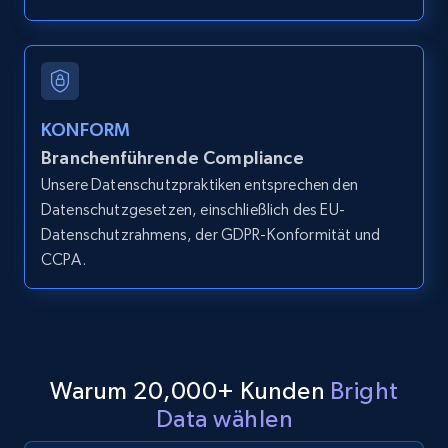
LinkedIn posts
URL, ID, User id, Use url, Title, Headline, Post
text, Date posted, and more.
11.3K+
1.5K+
Gratis testen
KONFORM
Branchenführende Compliance
Unsere Datenschutzpraktiken entsprechen den
Datenschutzgesetzen, einschließlich des EU-
LinkedIn posts - Discover user's articles by
Datenschutzrahmens, der GDPR-Konformität und
URL
CCPA.
URL, ID, User id, Use url, Title, Headline, Post
text, Date posted, and more.
11.3K+
1.5K+
Gratis testen
Warum 20,000+ Kunden
Bright
Data wählen