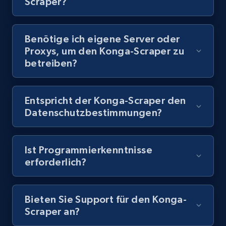
Scraper?
8.1K+
714+
Gratis testen
Benötige ich eigene Server oder
Proxys, um den Konga-Scraper zu
Youtube - Videos posts - Discovery records
betreiben?
by Explore page URL
URL, Title, Youtuber, Youtuber md5, Video url,
Video length, Likes, Views, and more.
Entspricht der Konga-Scraper den
Datenschutzbestimmungen?
8.1K+
714+
Gratis testen
Ist Programmierkenntnisse
erforderlich?
Youtube - Videos posts - Discovery videos
by podcast url
Bieten Sie Support für den Konga-
URL, Title, Youtuber, Youtuber md5, Video url,
Scraper an?
Video length, Likes, Views, and more.