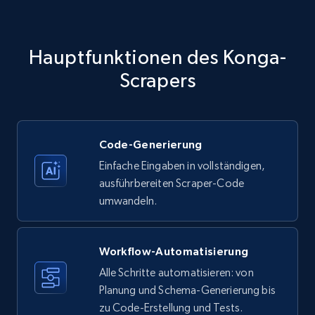
Amazon products - Collects products by
specific category URL
Title, Seller name, Brand, Description, Initial
Hauptfunktionen des Konga-
price, Currency, Availability, Reviews count, and
more.
Scrapers
35.2K+
5.7K+
Gratis testen
Code-Generierung
Einfache Eingaben in vollständigen,
Amazon products - Collects products by
ausführbereiten Scraper-Code
specific keywords
umwandeln.
Title, Seller name, Brand, Description, Initial
price, Currency, Availability, Reviews count, and
more.
Workflow-Automatisierung
Alle Schritte automatisieren: von
35.2K+
Planung und Schema-Generierung bis
5.7K+
Gratis testen
zu Code-Erstellung und Tests.