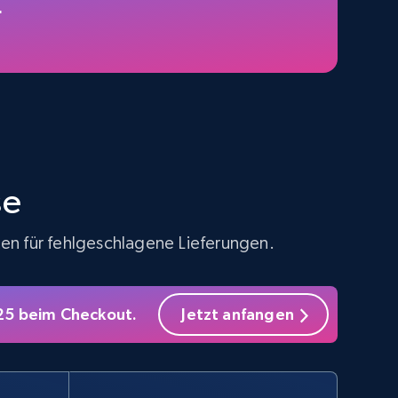
5.4K+
667+
Gratis testen
Amazon sellers info
Seller id, URL, Seller name, Description, Detailed
info, Stars, Feedbacks, Return policy, and more.
se
ten für fehlgeschlagene Lieferungen.
2.5K+
378+
Gratis testen
S25 beim Checkout.
Jetzt anfangen
eBay - Collect products from shops on
eBay