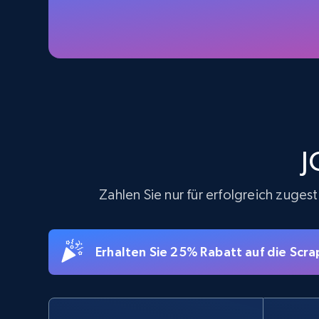
more.
5.6K+
874+
Gratis testen
TikTok Shop - Collect TikTok shop
products by keywords search
J
URL, Title, Available, Description, Currency, Initial
price, Final price, Discount percent, and more.
Zahlen Sie nur für erfolgreich zuge
5.4K+
667+
Gratis testen
Erhalten Sie 25% Rabatt auf die Sc
eBay
URL, Product id, Title, Seller name, Seller rating,
Seller reviews, Breadcrumbs, Root category, and