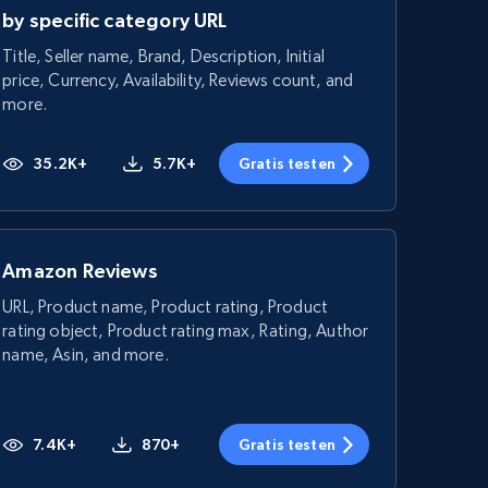
by specific category URL
Title, Seller name, Brand, Description, Initial
price, Currency, Availability, Reviews count, and
more.
35.2K+
5.7K+
Gratis testen
Amazon Reviews
URL, Product name, Product rating, Product
rating object, Product rating max, Rating, Author
name, Asin, and more.
7.4K+
870+
Gratis testen