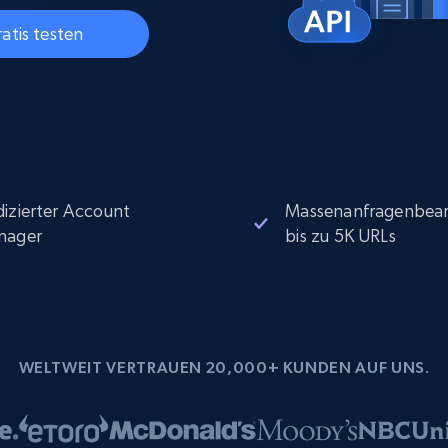
Datacenter proxys
collected
$0.9/IP
B
atis testen
ISP proxys
Über 700.000 vollständig konforme
statische Privatanwender-Proxys
izierter Account
Massenanfragenbear
nager
bis zu 5K URLs
WELTWEIT VERTRAUEN 20,000+ KUNDEN AUF UNS.