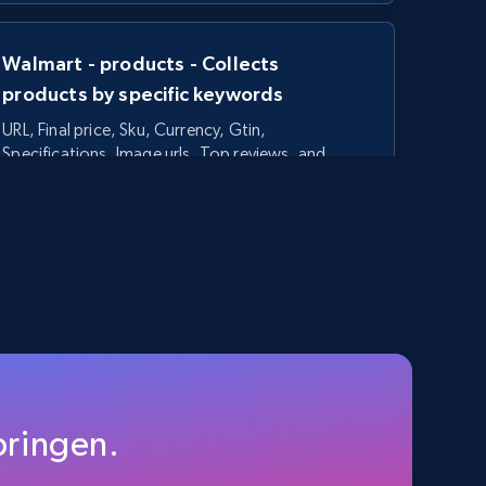
Walmart - products - Collects
products by specific keywords
URL, Final price, Sku, Currency, Gtin,
Specifications, Image urls, Top reviews, and
more.
5.6K+
874+
Gratis testen
TikTok Shop - category
URL, Title, Available, Description, Currency, Initial
price, Final price, Discount percent, and more.
pringen.
t