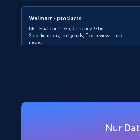
Walmart - products
URL, Final price, Sku, Currency, Gtin,
Specifications, Image urls, Top reviews, and
more.
5.6K+
874+
Gratis testen
Walmart - products - Discover
products by using sku numbers
Nur Dat
URL, Final price, Sku, Currency, Gtin,
Specifications, Image urls, Top reviews, and