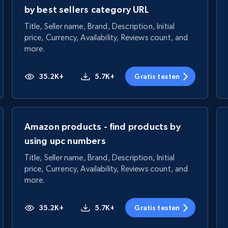
by best sellers category URL
Title, Seller name, Brand, Description, Initial
price, Currency, Availability, Reviews count, and
more.
35.2K+
5.7K+
Gratis testen
Amazon products - find products by
using upc numbers
Title, Seller name, Brand, Description, Initial
price, Currency, Availability, Reviews count, and
more.
35.2K+
5.7K+
Gratis testen