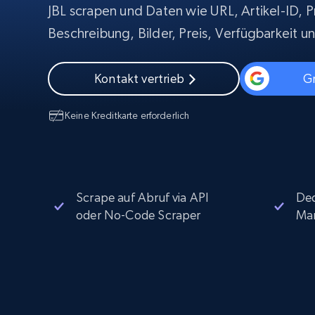
Skalieren Sie Scraping-Browser mit
JBL scrapen und Daten wie URL, Artikel-ID,
integriertem Entsperren und Hosting
PROXY-INFRASTRUKTUR
Beschreibung, Bilder, Preis, Verfügbarkeit u
Residential proxys
Beginnt bei
$5
$2.5/G
50% OFF
Kontakt vertrieb
Gr
Beginnt bei
ISP proxys
PROXY-INFRASTRUKTUR
$1.3/IP
Keine Kreditkarte erforderlich
Residential proxys
50% OFF
400M+ globale IPs von echten Peer-
Geräten
Datacenter proxys
Schnelle, zuverlässige Proxys für
Scrape auf Abruf via API
Ded
effiziente Datenextraktion
oder No-Code Scraper
Ma