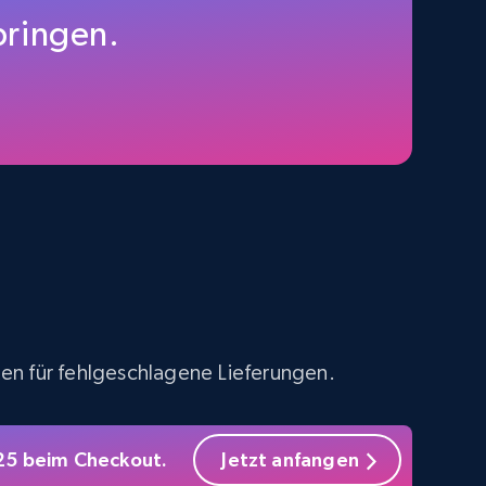
price, Final price, Discount percent, and more.
pringen.
5.4K+
667+
Gratis testen
Amazon sellers info
Seller id, URL, Seller name, Description, Detailed
info, Stars, Feedbacks, Return policy, and more.
ten für fehlgeschlagene Lieferungen.
2.5K+
378+
Gratis testen
S25 beim Checkout.
Jetzt anfangen