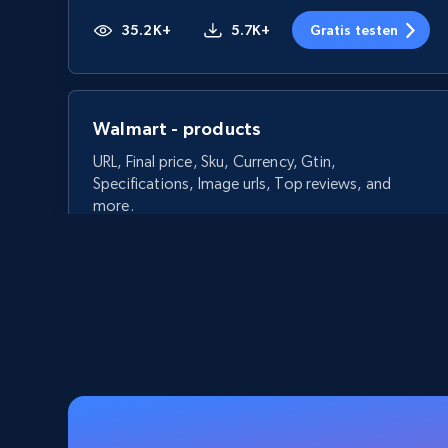
35.2K+
5.7K+
Gratis testen
Walmart - products
URL, Final price, Sku, Currency, Gtin,
Specifications, Image urls, Top reviews, and
more.
5.6K+
875+
Gratis testen
Walmart - products - Discover
products by using sku numbers