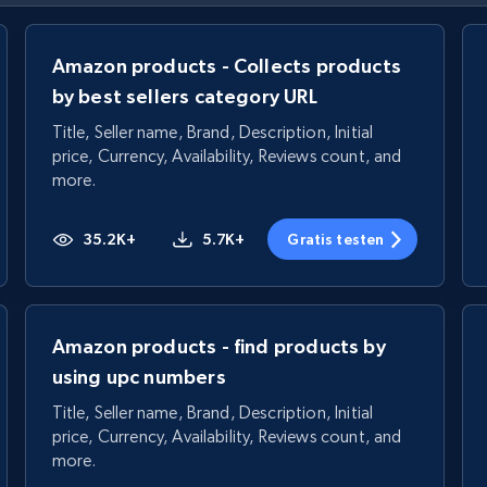
Amazon products - Collects products
by best sellers category URL
Title, Seller name, Brand, Description, Initial
price, Currency, Availability, Reviews count, and
more.
35.2K+
5.7K+
Gratis testen
Amazon products - find products by
using upc numbers
Title, Seller name, Brand, Description, Initial
price, Currency, Availability, Reviews count, and
more.