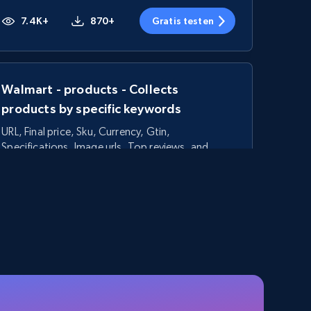
7.4K+
870+
Gratis testen
Walmart - products - Collects
products by specific keywords
URL, Final price, Sku, Currency, Gtin,
Specifications, Image urls, Top reviews, and
more.
5.6K+
875+
Gratis testen
TikTok Shop - category
URL, Title, Available, Description, Currency, Initial