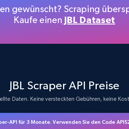
price, Final price, Discount percent, and more.
en gewünscht? Scraping übers
Kaufe einen
JBL Dataset
5.4K+
667+
Gratis testen
TikTok Shop - discover records by shop
url
JBL Scraper API Preise
URL, Title, Available, Description, Currency, Initial
price, Final price, Discount percent, and more.
stellte Daten. Keine versteckten Gebühren, keine Kos
5.4K+
667+
Gratis testen
raper-API für 3 Monate. Verwenden Sie den Code API