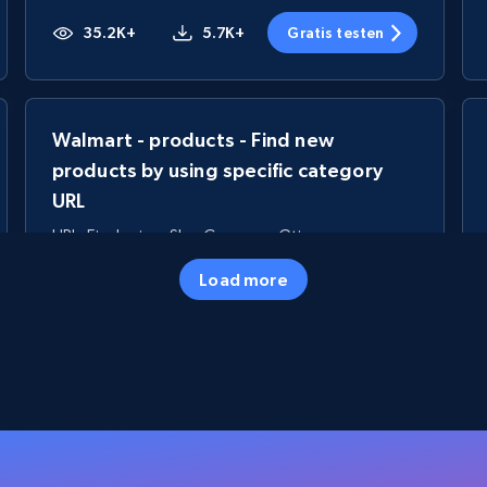
35.2K+
5.7K+
Gratis testen
Walmart - products - Find new
products by using specific category
URL
URL, Final price, Sku, Currency, Gtin,
Specifications, Image urls, Top reviews, and
Load more
more.
5.6K+
875+
Gratis testen
TikTok Shop
URL, Title, Available, Description, Currency, Initial