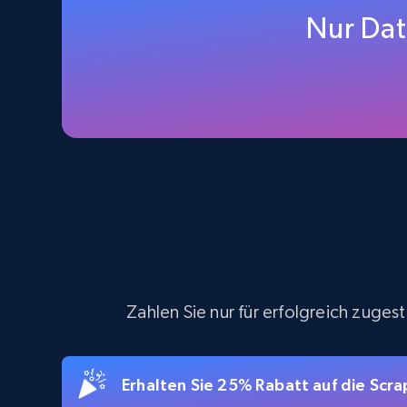
Nur Dat
URL, Final price, Sku, Currency, Gtin,
Specifications, Image urls, Top reviews, and
more.
5.6K+
875+
Gratis testen
TikTok Shop - Collect TikTok shop
products by keywords search
URL, Title, Available, Description, Currency, Initial
price, Final price, Discount percent, and more.
Zahlen Sie nur für erfolgreich zuge
5.4K+
667+
Gratis testen
Erhalten Sie 25% Rabatt auf die Sc