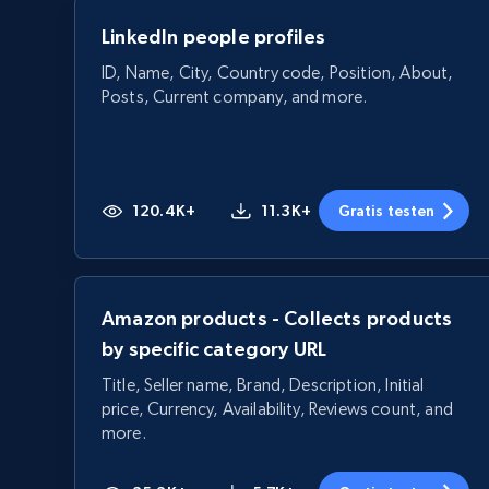
LinkedIn people profiles
ID, Name, City, Country code, Position, About,
Posts, Current company, and more.
120.4K+
11.3K+
Gratis testen
Amazon products - Collects products
by specific category URL
Title, Seller name, Brand, Description, Initial
price, Currency, Availability, Reviews count, and
more.