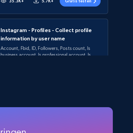
35.3K+
5.7K+
Gratis testen
Instagram - Profiles - Collect profile
information by user name
Account, Fbid, ID, Followers, Posts count, Is
business account, Is professional account, Is
verified, and more.
22.3K+
3.5K+
Gratis testen
Linkedin job listings information
URL, Job posting id, Job title, Company name,
Company id, Job location, Job summary, Job
ringen.
seniority level, and more.