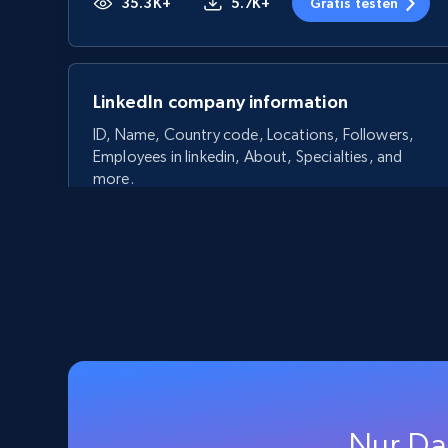
35.3K+
5.7K+
Gratis testen
LinkedIn company information
ID, Name, Country code, Locations, Followers,
Employees in linkedin, About, Specialties, and
more.
33.5K+
3.5K+
Gratis testen
Crunchbase companies information
Name, URL, ID, Cb rank, Region, About,
Industries, Operating status, and more.
Nur Da