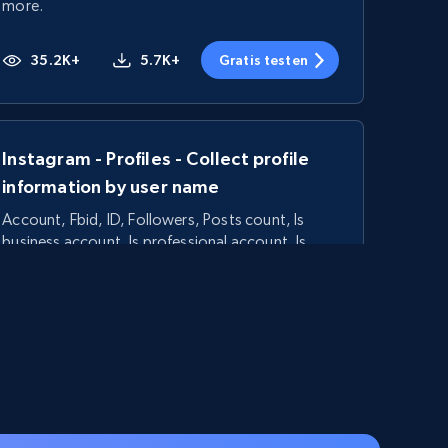
more.
35.2K+
5.7K+
Gratis testen
Instagram - Profiles - Collect profile
information by user name
Account, Fbid, ID, Followers, Posts count, Is
business account, Is professional account, Is
verified, and more.
22.3K+
3.4K+
Gratis testen
Linkedin job listings information