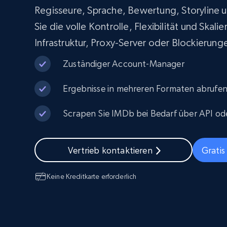
Skalieren Sie Scraping-Browser mit
integriertem Entsperren und Hosting
PROXY-INFRASTRUKTUR
Regisseure, Sprache, Bewertung, Storyline u
Sie die volle Kontrolle, Flexibilität und Skali
Residential proxys
Beginnt bei
Infrastruktur, Proxy-Server oder Blockierun
$5
$2.5/G
50% OFF
Zuständiger Account-Manager
Beginnt bei
ISP proxys
PROXY-INFRASTRUKTUR
$1.3/IP
Ergebnisse in mehreren Formaten abrufe
Residential proxys
50% OFF
400M+ globale IPs von echten Peer-
Scrapen Sie IMDb bei Bedarf über API o
Geräten
Datacenter proxys
Schnelle, zuverlässige Proxys für
effiziente Datenextraktion
Vertrieb kontaktieren
Gratis
Keine Kreditkarte erforderlich