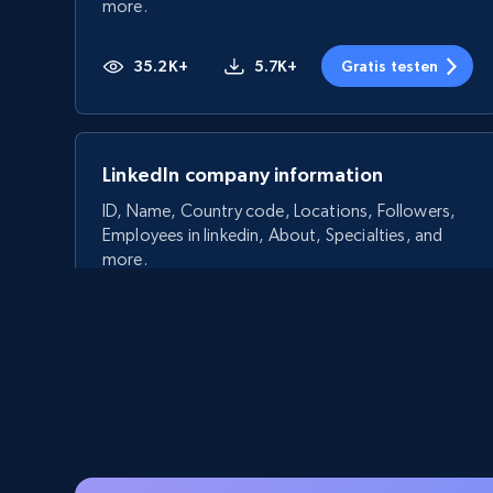
more.
35.2K+
5.7K+
Gratis testen
LinkedIn company information
ID, Name, Country code, Locations, Followers,
Employees in linkedin, About, Specialties, and
more.
33.5K+
3.5K+
Gratis testen
Crunchbase companies information