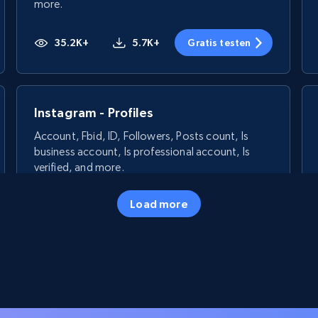
more.
35.2K+
5.7K+
Gratis testen
Instagram - Profiles
Account, Fbid, ID, Followers, Posts count, Is
business account, Is professional account, Is
verified, and more.
Load more
22.3K+
3.4K+
Gratis testen
Crunchbase companies information -
Searching data by keyword