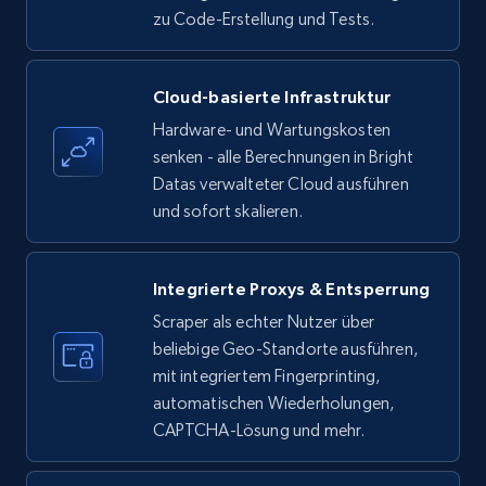
zu Code-Erstellung und Tests.
Amazon products - find products by using
Cloud-basierte Infrastruktur
upc numbers
Hardware- und Wartungskosten
Title, Seller name, Brand, Description, Initial
senken - alle Berechnungen in Bright
price, Currency, Availability, Reviews count, and
Datas verwalteter Cloud ausführen
more.
und sofort skalieren.
35.3K+
5.7K+
Gratis testen
Integrierte Proxys & Entsperrung
Scraper als echter Nutzer über
beliebige Geo-Standorte ausführen,
LinkedIn company information
mit integriertem Fingerprinting,
ID, Name, Country code, Locations, Followers,
automatischen Wiederholungen,
Employees in linkedin, About, Specialties, and
CAPTCHA-Lösung und mehr.
more.