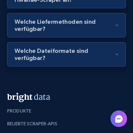
8.1K+
716+
Gratis testen
Welche Liefermethoden sind
verfügbar?
Amazon Reviews
Welche Dateiformate sind
URL, Product name, Product rating, Product
verfügbar?
rating object, Product rating max, Rating,
Author name, Asin, and more.
7.4K+
870+
Gratis testen
PRODUKTE
TikTok - Posts
URL, Post id, Description, Create time, Digg
BELIEBTE SCRAPER-APIS
count, Share count, Collect count, Comment