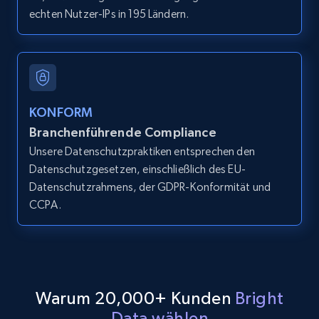
echten Nutzer-IPs in 195 Ländern.
LinkedIn posts
URL, ID, User id, Use url, Title, Headline, Post
text, Date posted, and more.
11.3K+
1.5K+
Gratis testen
KONFORM
Branchenführende Compliance
Unsere Datenschutzpraktiken entsprechen den
Datenschutzgesetzen, einschließlich des EU-
LinkedIn posts - Discover user's articles by
Datenschutzrahmens, der GDPR-Konformität und
URL
CCPA.
URL, ID, User id, Use url, Title, Headline, Post
text, Date posted, and more.
11.3K+
1.5K+
Gratis testen
Warum 20,000+ Kunden
Bright
Data wählen