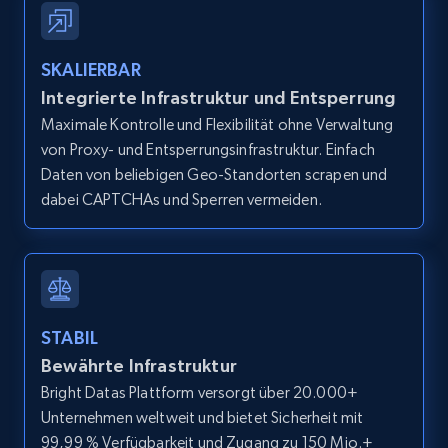
IsCurrentSignedInAgentResponsible, Bedrooms,
and more.
SKALIERBAR
12K+
1.3K+
Gratis testen
Integrierte Infrastruktur und Entsperrung
Maximale Kontrolle und Flexibilität ohne Verwaltung
von Proxy- und Entsperrungsinfrastruktur. Einfach
Daten von beliebigen Geo-Standorten scrapen und
Zillow properties listing information -
dabei CAPTCHAs und Sperren vermeiden.
Search by parameters on zillow and use the
direct link as input
Zpid, City, State, HomeStatus, Address,
IsListingClaimedByCurrentSignedInUser,
IsCurrentSignedInAgentResponsible, Bedrooms,
STABIL
and more.
Bewährte Infrastruktur
Bright Datas Plattform versorgt über 20.000+
12K+
1.3K+
Gratis testen
Unternehmen weltweit und bietet Sicherheit mit
99,99 % Verfügbarkeit und Zugang zu 150 Mio.+