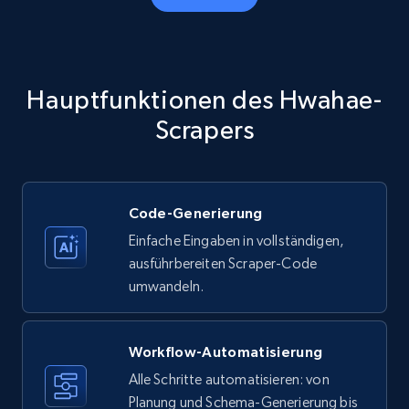
Amazon products - Collects products by
specific category URL
Title, Seller name, Brand, Description, Initial
Hauptfunktionen des Hwahae-
price, Currency, Availability, Reviews count, and
more.
Scrapers
35.3K+
5.7K+
Gratis testen
Code-Generierung
Einfache Eingaben in vollständigen,
Amazon products - Collects products by
ausführbereiten Scraper-Code
specific keywords
umwandeln.
Title, Seller name, Brand, Description, Initial
price, Currency, Availability, Reviews count, and
more.
Workflow-Automatisierung
Alle Schritte automatisieren: von
35.3K+
Planung und Schema-Generierung bis
5.7K+
Gratis testen