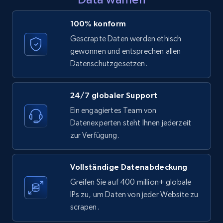
LinkedIn posts - Discover posts by Profile
100% konform
URL
Gescrapte Daten werden ethisch
URL, ID, User id, Use url, Title, Headline, Post
gewonnen und entsprechen allen
text, Date posted, and more.
Datenschutzgesetzen.
11.3K+
1.5K+
Gratis testen
24/7 globaler Support
Ein engagiertes Team von
Datenexperten steht Ihnen jederzeit
LinkedIn posts - Discover new posts
zur Verfügung.
company URL
URL, ID, User id, Use url, Title, Headline, Post
Vollständige Datenabdeckung
text, Date posted, and more.
Greifen Sie auf 400 million+ globale
IPs zu, um Daten von jeder Website zu
11.3K+
1.5K+
Gratis testen
scrapen.