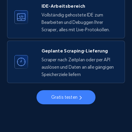
IDE-Arbeitsbereich
33.6K+
3.5K+
Gratis testen
Vollständig gehostete IDE zum
Bearbeiten und Debuggen Ihrer
Scraper, alles mit Live-Protokollen.
Instagram - Profiles
Account, Fbid, ID, Followers, Posts count, Is
business account, Is professional account, Is
Geplante Scraping-Lieferung
verified, and more.
Scraper nach Zeitplan oder per API
auslösen und Daten an alle gängigen
22.3K+
3.5K+
Gratis testen
Speicherziele liefern
Gratis testen
Instagram - Profiles - Collect profile
information by user name
Account, Fbid, ID, Followers, Posts count, Is
business account, Is professional account, Is
verified, and more.