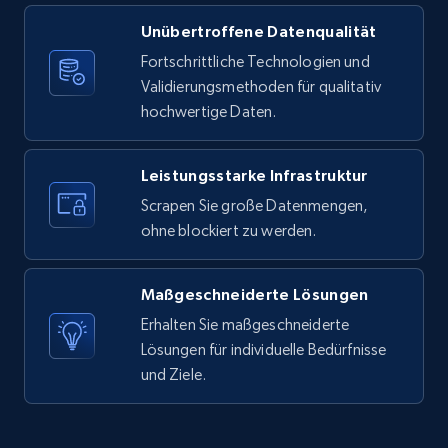
Unübertroffene Datenqualität
X (formerly Twitter) - Posts
Fortschrittliche Technologien und
ID, User posted, Name, Description, Date
Validierungsmethoden für qualitativ
posted, Photos, URL, Quoted post, and more.
hochwertige Daten.
10.4K+
1.2K+
Gratis testen
Leistungsstarke Infrastruktur
Scrapen Sie große Datenmengen,
ohne blockiert zu werden.
X (formerly Twitter) - Posts - Collecting
Twitter posts URLs
Maßgeschneiderte Lösungen
ID, User posted, Name, Description, Date
posted, Photos, URL, Quoted post, and more.
Erhalten Sie maßgeschneiderte
Lösungen für individuelle Bedürfnisse
und Ziele.
10.4K+
1.2K+
Gratis testen