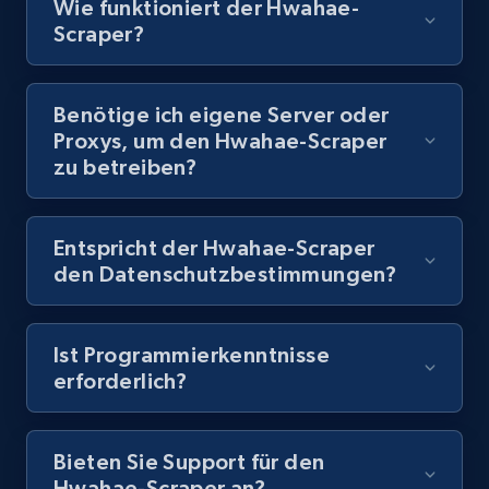
Wie funktioniert der Hwahae-
Scraper?
8.1K+
716+
Gratis testen
Benötige ich eigene Server oder
Proxys, um den Hwahae-Scraper
Youtube - Videos posts - Discovery records
zu betreiben?
by Explore page URL
URL, Title, Youtuber, Youtuber md5, Video url,
Video length, Likes, Views, and more.
Entspricht der Hwahae-Scraper
den Datenschutzbestimmungen?
8.1K+
716+
Gratis testen
Ist Programmierkenntnisse
erforderlich?
Youtube - Videos posts - Discovery videos
by podcast url
Bieten Sie Support für den
URL, Title, Youtuber, Youtuber md5, Video url,
Hwahae-Scraper an?
Video length, Likes, Views, and more.