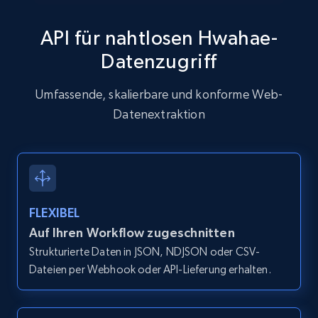
API für nahtlosen Hwahae-
Datenzugriff
Zillow properties listing information
Zpid, City, State, HomeStatus, Address,
Umfassende, skalierbare und konforme Web-
IsListingClaimedByCurrentSignedInUser,
Datenextraktion
IsCurrentSignedInAgentResponsible, Bedrooms,
and more.
12K+
1.3K+
Gratis testen
FLEXIBEL
Auf Ihren Workflow zugeschnitten
Zillow properties listing information -
Strukturierte Daten in JSON, NDJSON oder CSV-
Discover by custom filters - location, home
Dateien per Webhook oder API-Lieferung erhalten.
type and status
Zpid, City, State, HomeStatus, Address,
IsListingClaimedByCurrentSignedInUser,