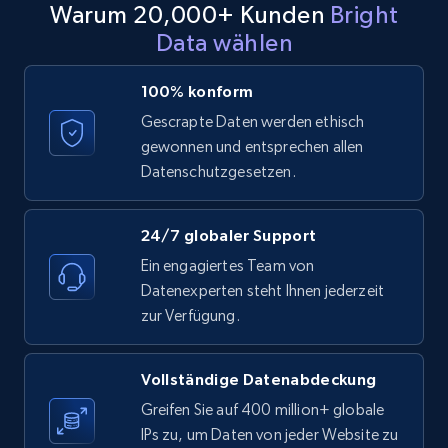
Warum 20,000+ Kunden
Bright
Data wählen
LinkedIn posts - Discover posts by Profile
100% konform
URL
Gescrapte Daten werden ethisch
URL, ID, User id, Use url, Title, Headline, Post
gewonnen und entsprechen allen
text, Date posted, and more.
Datenschutzgesetzen.
11.3K+
1.5K+
Gratis testen
24/7 globaler Support
Ein engagiertes Team von
Datenexperten steht Ihnen jederzeit
LinkedIn posts - Discover new posts
zur Verfügung.
company URL
URL, ID, User id, Use url, Title, Headline, Post
Vollständige Datenabdeckung
text, Date posted, and more.
Greifen Sie auf 400 million+ globale
IPs zu, um Daten von jeder Website zu
11.3K+
1.5K+
Gratis testen