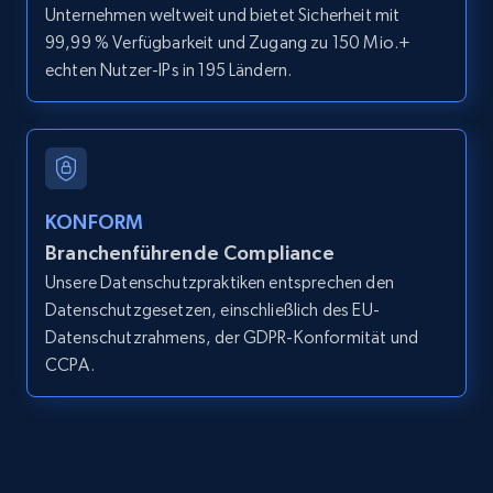
Unternehmen weltweit und bietet Sicherheit mit
99,99 % Verfügbarkeit und Zugang zu 150 Mio.+
echten Nutzer-IPs in 195 Ländern.
LinkedIn posts
URL, ID, User id, Use url, Title, Headline, Post
text, Date posted, and more.
11.3K+
1.5K+
Gratis testen
KONFORM
Branchenführende Compliance
Unsere Datenschutzpraktiken entsprechen den
Datenschutzgesetzen, einschließlich des EU-
LinkedIn posts - Discover user's articles by
Datenschutzrahmens, der GDPR-Konformität und
URL
CCPA.
URL, ID, User id, Use url, Title, Headline, Post
text, Date posted, and more.
11.3K+
1.5K+
Gratis testen