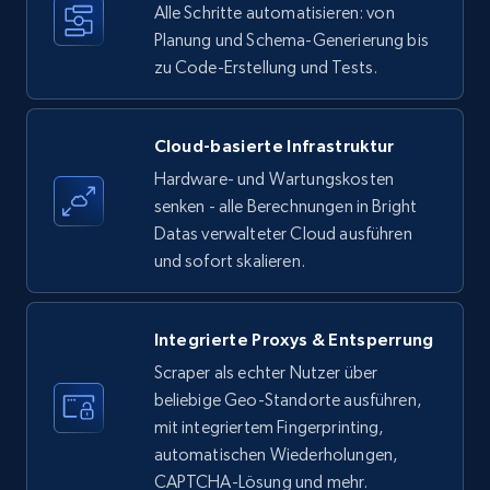
Alle Schritte automatisieren: von
35.3K+
Planung und Schema-Generierung bis
5.7K+
Gratis testen
zu Code-Erstellung und Tests.
Amazon products - find products by using
Cloud-basierte Infrastruktur
upc numbers
Hardware- und Wartungskosten
Title, Seller name, Brand, Description, Initial
senken - alle Berechnungen in Bright
price, Currency, Availability, Reviews count, and
Datas verwalteter Cloud ausführen
more.
und sofort skalieren.
35.3K+
5.7K+
Gratis testen
Integrierte Proxys & Entsperrung
Scraper als echter Nutzer über
beliebige Geo-Standorte ausführen,
LinkedIn company information
mit integriertem Fingerprinting,
ID, Name, Country code, Locations, Followers,
automatischen Wiederholungen,
Employees in linkedin, About, Specialties, and
CAPTCHA-Lösung und mehr.