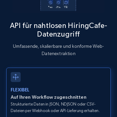
13.2K+
1.6K+
Gratis testen
API für nahtlosen HiringCafe-
Datenzugriff
Zillow properties listing information
Zpid, City, State, HomeStatus, Address,
Umfassende, skalierbare und konforme Web-
IsListingClaimedByCurrentSignedInUser,
Datenextraktion
IsCurrentSignedInAgentResponsible, Bedrooms,
and more.
12K+
1.3K+
Gratis testen
FLEXIBEL
Auf Ihren Workflow zugeschnitten
Zillow properties listing information -
Strukturierte Daten in JSON, NDJSON oder CSV-
Discover by custom filters - location, home
Dateien per Webhook oder API-Lieferung erhalten.
type and status