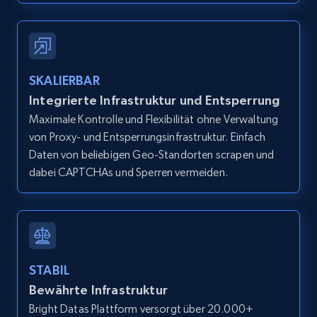
Zpid, City, State, HomeStatus, Address,
IsListingClaimedByCurrentSignedInUser,
IsCurrentSignedInAgentResponsible, Bedrooms,
and more.
SKALIERBAR
12K+
1.3K+
Gratis testen
Integrierte Infrastruktur und Entsperrung
Maximale Kontrolle und Flexibilität ohne Verwaltung
von Proxy- und Entsperrungsinfrastruktur. Einfach
Daten von beliebigen Geo-Standorten scrapen und
Zillow properties listing information -
dabei CAPTCHAs und Sperren vermeiden.
Search by parameters on zillow and use the
direct link as input
Zpid, City, State, HomeStatus, Address,
IsListingClaimedByCurrentSignedInUser,
IsCurrentSignedInAgentResponsible, Bedrooms,
STABIL
and more.
Bewährte Infrastruktur
Bright Datas Plattform versorgt über 20.000+
12K+
1.3K+
Gratis testen