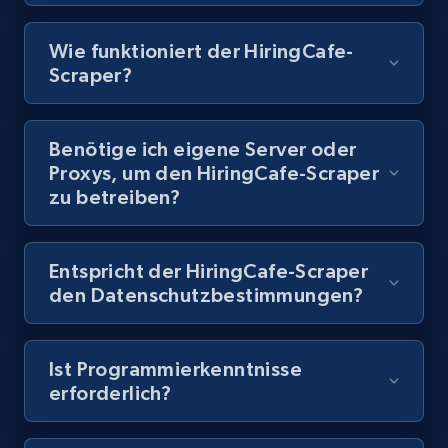
URL, Title, Youtuber, Youtuber md5, Video url,
Video length, Likes, Views, and more.
Wie funktioniert der HiringCafe-
Scraper?
8.1K+
716+
Gratis testen
Benötige ich eigene Server oder
Proxys, um den HiringCafe-Scraper
Youtube - Videos posts - Discovery records
zu betreiben?
by Explore page URL
URL, Title, Youtuber, Youtuber md5, Video url,
Video length, Likes, Views, and more.
Entspricht der HiringCafe-Scraper
den Datenschutzbestimmungen?
8.1K+
716+
Gratis testen
Ist Programmierkenntnisse
erforderlich?
Youtube - Videos posts - Discovery videos
by podcast url