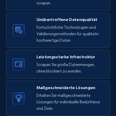
scrapen.
Unübertroffene Datenqualität
X (formerly Twitter) - Posts
Fortschrittliche Technologien und
ID, User posted, Name, Description, Date
Validierungsmethoden für qualitativ
posted, Photos, URL, Quoted post, and more.
hochwertige Daten.
10.4K+
1.2K+
Gratis testen
Leistungsstarke Infrastruktur
Scrapen Sie große Datenmengen,
ohne blockiert zu werden.
X (formerly Twitter) - Posts - Collecting
Twitter posts URLs
Maßgeschneiderte Lösungen
ID, User posted, Name, Description, Date
posted, Photos, URL, Quoted post, and more.
Erhalten Sie maßgeschneiderte
Lösungen für individuelle Bedürfnisse
und Ziele.
10.4K+
1.2K+
Gratis testen