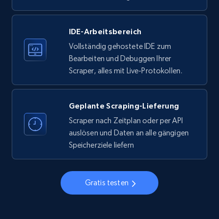
more.
IDE-Arbeitsbereich
33.6K+
3.5K+
Gratis testen
Vollständig gehostete IDE zum
Bearbeiten und Debuggen Ihrer
Scraper, alles mit Live-Protokollen.
Instagram - Profiles
Account, Fbid, ID, Followers, Posts count, Is
business account, Is professional account, Is
Geplante Scraping-Lieferung
verified, and more.
Scraper nach Zeitplan oder per API
auslösen und Daten an alle gängigen
22.4K+
3.5K+
Gratis testen
Speicherziele liefern
Gratis testen
Instagram - Profiles - Collect profile
information by user name
Account, Fbid, ID, Followers, Posts count, Is