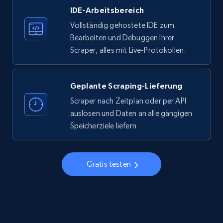
IDE-Arbeitsbereich
33.6K+
3.5K+
Gratis testen
Vollständig gehostete IDE zum
Bearbeiten und Debuggen Ihrer
Scraper, alles mit Live-Protokollen.
Instagram - Profiles
Account, Fbid, ID, Followers, Posts count, Is
business account, Is professional account, Is
Geplante Scraping-Lieferung
verified, and more.
Scraper nach Zeitplan oder per API
auslösen und Daten an alle gängigen
22.4K+
3.5K+
Gratis testen
Speicherziele liefern
Gratis testen
Instagram - Profiles - Collect profile
information by user name
Account, Fbid, ID, Followers, Posts count, Is
business account, Is professional account, Is
verified, and more.