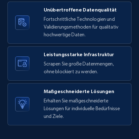
Unübertroffene Datenqualität
X (formerly Twitter) - Posts
Fortschrittliche Technologien und
ID, User posted, Name, Description, Date
Validierungsmethoden für qualitativ
posted, Photos, URL, Quoted post, and more.
hochwertige Daten.
10.4K+
1.2K+
Gratis testen
Leistungsstarke Infrastruktur
Scrapen Sie große Datenmengen,
ohne blockiert zu werden.
X (formerly Twitter) - Posts - Collecting
Twitter posts URLs
Maßgeschneiderte Lösungen
ID, User posted, Name, Description, Date
posted, Photos, URL, Quoted post, and more.
Erhalten Sie maßgeschneiderte
Lösungen für individuelle Bedürfnisse
und Ziele.
10.4K+
1.2K+
Gratis testen