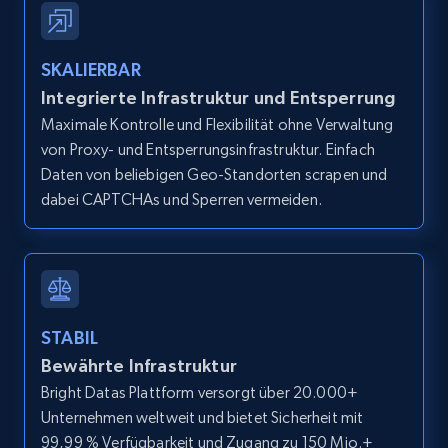
IsCurrentSignedInAgentResponsible, Bedrooms,
and more.
SKALIERBAR
12K+
1.3K+
Gratis testen
Integrierte Infrastruktur und Entsperrung
Maximale Kontrolle und Flexibilität ohne Verwaltung
von Proxy- und Entsperrungsinfrastruktur. Einfach
Daten von beliebigen Geo-Standorten scrapen und
Zillow properties listing information -
dabei CAPTCHAs und Sperren vermeiden.
Search by parameters on zillow and use the
direct link as input
Zpid, City, State, HomeStatus, Address,
IsListingClaimedByCurrentSignedInUser,
IsCurrentSignedInAgentResponsible, Bedrooms,
STABIL
and more.
Bewährte Infrastruktur
Bright Datas Plattform versorgt über 20.000+
12K+
1.3K+
Gratis testen
Unternehmen weltweit und bietet Sicherheit mit
99,99 % Verfügbarkeit und Zugang zu 150 Mio.+