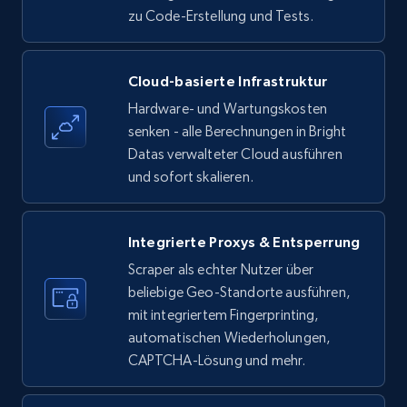
zu Code-Erstellung und Tests.
Amazon products - find products by using
Cloud-basierte Infrastruktur
upc numbers
Hardware- und Wartungskosten
Title, Seller name, Brand, Description, Initial
senken - alle Berechnungen in Bright
price, Currency, Availability, Reviews count, and
Datas verwalteter Cloud ausführen
more.
und sofort skalieren.
35.3K+
5.7K+
Gratis testen
Integrierte Proxys & Entsperrung
Scraper als echter Nutzer über
beliebige Geo-Standorte ausführen,
LinkedIn company information
mit integriertem Fingerprinting,
ID, Name, Country code, Locations, Followers,
automatischen Wiederholungen,
Employees in linkedin, About, Specialties, and
CAPTCHA-Lösung und mehr.
more.