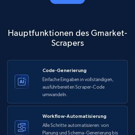
Amazon products - Collects products by
specific category URL
Title, Seller name, Brand, Description, Initial
Hauptfunktionen des Gmarket-
price, Currency, Availability, Reviews count, and
more.
Scrapers
35.3K+
5.7K+
Gratis testen
Code-Generierung
Einfache Eingaben in vollständigen,
Amazon products - Collects products by
ausführbereiten Scraper-Code
specific keywords
umwandeln.
Title, Seller name, Brand, Description, Initial
price, Currency, Availability, Reviews count, and
more.
Workflow-Automatisierung
Alle Schritte automatisieren: von
35.3K+
Planung und Schema-Generierung bis
5.7K+
Gratis testen