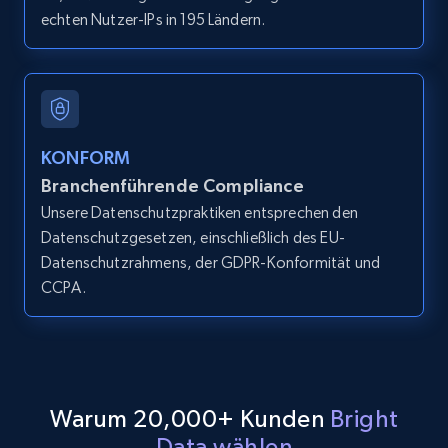
echten Nutzer-IPs in 195 Ländern.
LinkedIn posts
URL, ID, User id, Use url, Title, Headline, Post
text, Date posted, and more.
11.3K+
1.5K+
Gratis testen
KONFORM
Branchenführende Compliance
Unsere Datenschutzpraktiken entsprechen den
Datenschutzgesetzen, einschließlich des EU-
LinkedIn posts - Discover user's articles by
Datenschutzrahmens, der GDPR-Konformität und
URL
CCPA.
URL, ID, User id, Use url, Title, Headline, Post
text, Date posted, and more.
11.3K+
1.5K+
Gratis testen
Warum 20,000+ Kunden
Bright
Data wählen