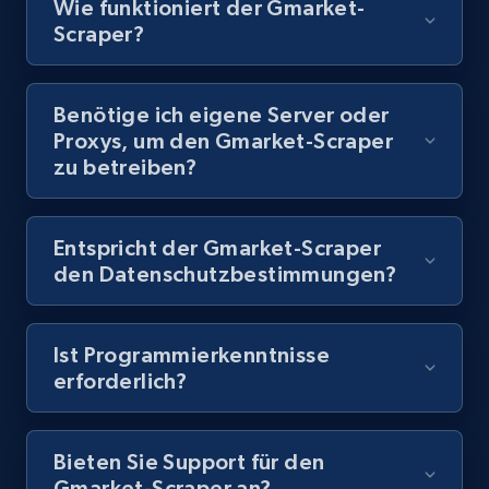
Wie funktioniert der Gmarket-
Scraper?
8.1K+
716+
Gratis testen
Benötige ich eigene Server oder
Proxys, um den Gmarket-Scraper
Youtube - Videos posts - Discovery records
zu betreiben?
by Explore page URL
URL, Title, Youtuber, Youtuber md5, Video url,
Video length, Likes, Views, and more.
Entspricht der Gmarket-Scraper
den Datenschutzbestimmungen?
8.1K+
716+
Gratis testen
Ist Programmierkenntnisse
erforderlich?
Youtube - Videos posts - Discovery videos
by podcast url
Bieten Sie Support für den
URL, Title, Youtuber, Youtuber md5, Video url,
Gmarket-Scraper an?
Video length, Likes, Views, and more.