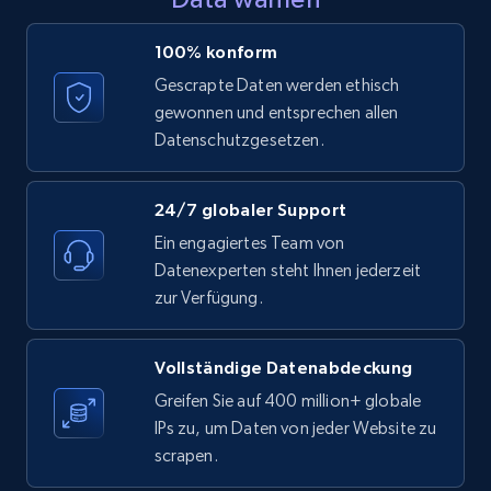
LinkedIn posts - Discover posts by Profile
100% konform
URL
Gescrapte Daten werden ethisch
URL, ID, User id, Use url, Title, Headline, Post
gewonnen und entsprechen allen
text, Date posted, and more.
Datenschutzgesetzen.
11.3K+
1.5K+
Gratis testen
24/7 globaler Support
Ein engagiertes Team von
Datenexperten steht Ihnen jederzeit
LinkedIn posts - Discover new posts
zur Verfügung.
company URL
URL, ID, User id, Use url, Title, Headline, Post
Vollständige Datenabdeckung
text, Date posted, and more.
Greifen Sie auf 400 million+ globale
IPs zu, um Daten von jeder Website zu
11.3K+
1.5K+
Gratis testen
scrapen.