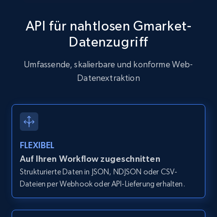
API für nahtlosen Gmarket-
Datenzugriff
Zillow properties listing information
Zpid, City, State, HomeStatus, Address,
Umfassende, skalierbare und konforme Web-
IsListingClaimedByCurrentSignedInUser,
Datenextraktion
IsCurrentSignedInAgentResponsible, Bedrooms,
and more.
12K+
1.3K+
Gratis testen
FLEXIBEL
Auf Ihren Workflow zugeschnitten
Zillow properties listing information -
Strukturierte Daten in JSON, NDJSON oder CSV-
Discover by custom filters - location, home
Dateien per Webhook oder API-Lieferung erhalten.
type and status
Zpid, City, State, HomeStatus, Address,
IsListingClaimedByCurrentSignedInUser,