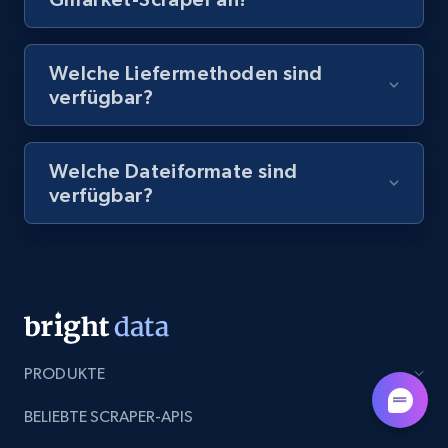
8.1K+
716+
Gratis testen
Welche Liefermethoden sind
verfügbar?
Amazon Reviews
Welche Dateiformate sind
URL, Product name, Product rating, Product
verfügbar?
rating object, Product rating max, Rating,
Author name, Asin, and more.
7.4K+
872+
Gratis testen
PRODUKTE
TikTok - Posts
URL, Post id, Description, Create time, Digg
BELIEBTE SCRAPER-APIS
count, Share count, Collect count, Comment