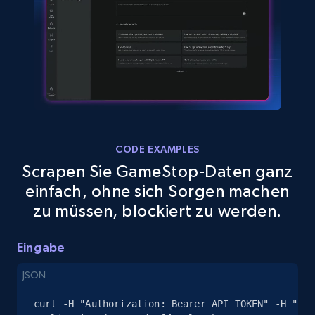
eBay
URL, Product id, Title, Seller name, Seller rating,
Seller reviews, Breadcrumbs, Root category, and
more.
2.5K+
359+
Gratis testen
CODE EXAMPLES
eBay - Gather data on products using
Scrapen Sie GameStop-Daten ganz
specified keywords
einfach, ohne sich Sorgen machen
URL, Product id, Title, Seller name, Seller rating,
zu müssen, blockiert zu werden.
Seller reviews, Breadcrumbs, Root category, and
more.
Eingabe
2.5K+
359+
Gratis testen
JSON
curl -H "Authorization: Bearer API_TOKEN" -H "Con