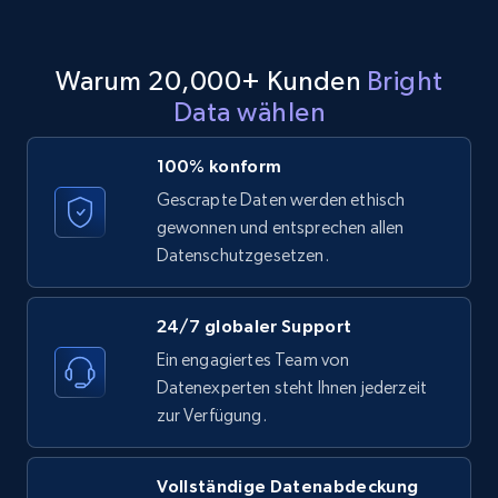
2.1K+
375+
Gratis testen
Warum 20,000+ Kunden
Bright
Data wählen
Etsy
URL, Product id, Listing inventory id, Title, Rating,
100% konform
Reviews count shop, Reviews count item, Initial
Gescrapte Daten werden ethisch
price, and more.
gewonnen und entsprechen allen
Datenschutzgesetzen.
1.9K+
323+
Gratis testen
24/7 globaler Support
Ein engagiertes Team von
Etsy - Collect data on products using
Datenexperten steht Ihnen jederzeit
specified keywords
zur Verfügung.
URL, Product id, Listing inventory id, Title, Rating,
Reviews count shop, Reviews count item, Initial
price, and more.
Vollständige Datenabdeckung