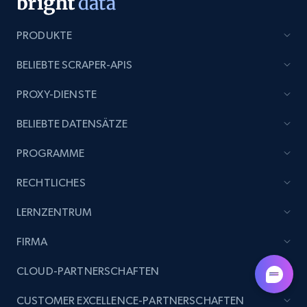
URL, Title, Rating, Reviews, Initial price, Final
price, Currency, Stock, and more.
PRODUKTE
991+
165+
Gratis testen
BELIEBTE SCRAPER-APIS
PROXY-DIENSTE
Lazada - Products - Discover products by
BELIEBTE DATENSÄTZE
brand URL
PROGRAMME
URL, Title, Rating, Reviews, Initial price, Final
price, Currency, Stock, and more.
RECHTLICHES
991+
165+
Gratis testen
LERNZENTRUM
FIRMA
CLOUD-PARTNERSCHAFTEN
Lowes.com
URL, Domain, Marketplace pn, Sku, Other pn,
CUSTOMER EXCELLENCE-PARTNERSCHAFTEN