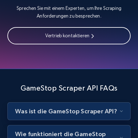
Currency, Colour code, Colour, Description, and
Sprechen Sie mit einem Experten, um Ihre Scraping
more.
Anforderungen zu besprechen.
1.2K+
208+
Gratis testen
Vertrieb kontaktieren
Best Buy products
URL, Product id, Title, Images, Final price,
Currency, Discount, Initial price, and more.
GameStop Scraper API FAQs
1.1K+
149+
Gratis testen
Was ist die GameStop Scraper API?
Best Buy products - Collect data on
products using specified keywords
Wie funktioniert die GameStop