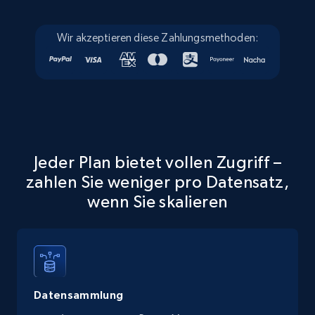
Walmart - products - Discover products by
Wir akzeptieren diese Zahlungsmethoden:
using sku numbers
URL, Final price, Sku, Currency, Gtin,
Specifications, Image urls, Top reviews, and
more.
5.6K+
877+
Gratis testen
Jeder Plan bietet vollen Zugriff –
zahlen Sie weniger pro Datensatz,
wenn Sie skalieren
TikTok Shop
URL, Title, Available, Description, Currency, Initial
price, Final price, Discount percent, and more.
5.4K+
668+
Gratis testen
Datensammlung