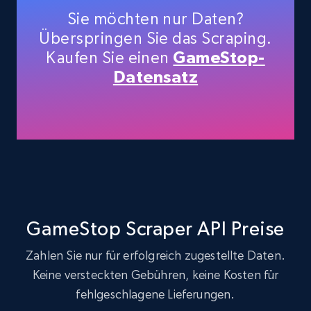
price, Currency, Availability, Reviews count, and
Sie möchten nur Daten?
more.
Überspringen Sie das Scraping.
Kaufen Sie einen
GameStop-
35.3K+
5.7K+
Gratis testen
Datensatz
Amazon products - find products by using
upc numbers
Title, Seller name, Brand, Description, Initial
price, Currency, Availability, Reviews count, and
more.
GameStop Scraper API Preise
35.3K+
5.7K+
Gratis testen
Zahlen Sie nur für erfolgreich zugestellte Daten.
Keine versteckten Gebühren, keine Kosten für
fehlgeschlagene Lieferungen.
Amazon Reviews