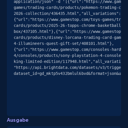
application/json" -d '[{"url":"https://www.gamest
games/trading-cards/products/pokemon-trading-card
eBay - Collect products from shops on eBay
2026-collection/436435.html","all_variations":fal
URL, Product id, Title, Seller name, Seller rating,
{"url":"https://www.gamestop.com/toys-games/tradi
Seller reviews, Breadcrumbs, Root category, and
cards/products/2025-26-topps-chrome-basketball-ha
more.
box/437105.html"},{"url":"https://www.gamestop.co
cards/products/disney-lorcana-trading-card-game-u
4-illumineers-quest-gift-set/408101.html"},
2.5K+
359+
Gratis testen
{"url":"https://www.gamestop.com/consoles-hardwar
4/consoles/products/sony-playstation-4-console-50
king-limited-edition/117948.html","all_variations
"https://api.brightdata.com/datasets/v3/trigger?
dataset_id=gd_mktp5v432bmlul6bvd&format=json&unco
eBay - Collect records by category
URL, Product id, Title, Seller name, Seller rating,
Seller reviews, Breadcrumbs, Root category, and
more.
2.5K+
359+
Gratis testen
Ausgabe