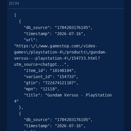
JSON
Google Shopping
[

URL, Product id, Title, Product description,
  {

Rating, Reviews count, Images, Variations, and
    "db_source": "1784203176105",

more.
    "timestamp": "2026-07-16",

    "url": 
"https:\/\/www.gamestop.com\/video-
2.4K+
202+
Gratis testen
games\/playstation-4\/products\/gundam-
versus---playstation-4\/154733.html?
utm_source=chatgpt...",

    "item_id": "10148104",

    "variant_id": "154733",

Google Shopping - collects products from
    "gtin": "722674121187",

web using keywords
    "mpn": "12118",

URL, Product id, Title, Product description,
    "title": "Gundam Versus - PlayStation 
Rating, Reviews count, Images, Variations, and
4"

more.
  },

  {

    "db_source": "1784203176105",

2.4K+
202+
Gratis testen
    "timestamp": "2026-07-16",
