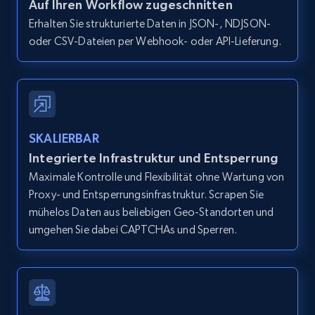
Auf Ihren Workflow zugeschnitten
Collecting products by keyword search
Erhalten Sie strukturierte Daten in JSON-, NDJSON-
Title, Seller name, Brand, Description, Initial
oder CSV-Dateien per Webhook- oder API-Lieferung.
price, Currency, Availability, Reviews count, and
more.
2.1K+
375+
Gratis testen
SKALIERBAR
Integrierte Infrastruktur und Entsperrung
Amazon products global dataset - Collects
Maximale Kontrolle und Flexibilität ohne Wartung von
products by best sellers category URL
Proxy- und Entsperrungsinfrastruktur. Scrapen Sie
Title, Seller name, Brand, Description, Initial
mühelos Daten aus beliebigen Geo-Standorten und
price, Currency, Availability, Reviews count, and
umgehen Sie dabei CAPTCHAs und Sperren.
more.
2.1K+
375+
Gratis testen