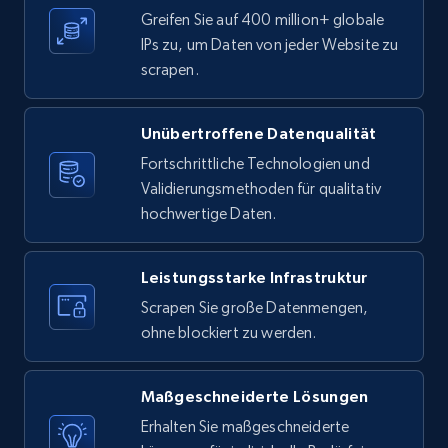
Greifen Sie auf 400 million+ globale
1.9K+
323+
Gratis testen
IPs zu, um Daten von jeder Website zu
scrapen.
Unübertroffene Datenqualität
Etsy - Collects data from shop's URL
Fortschrittliche Technologien und
URL, Product id, Listing inventory id, Title, Rating,
Validierungsmethoden für qualitativ
Reviews count shop, Reviews count item, Initial
price, and more.
hochwertige Daten.
1.9K+
323+
Gratis testen
Leistungsstarke Infrastruktur
Scrapen Sie große Datenmengen,
ohne blockiert zu werden.
Amazon products search
Asin, URL, Name, Sponsored, Initial price, Final
Maßgeschneiderte Lösungen
price, Currency, Sold, and more.
Erhalten Sie maßgeschneiderte