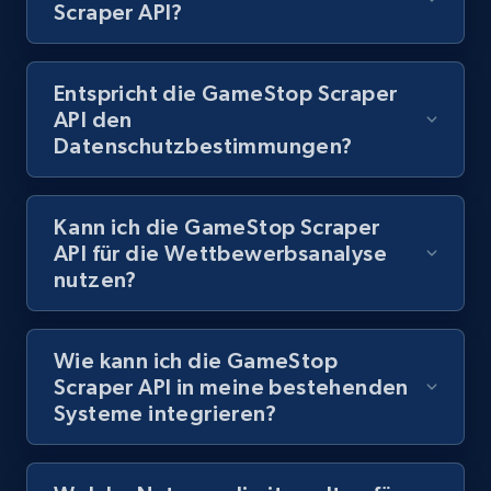
URL, Product id, Title, Images, Final price,
Scraper API?
Currency, Discount, Initial price, and more.
1.1K+
149+
Gratis testen
Entspricht die GameStop Scraper
API den
Datenschutzbestimmungen?
Lazada - Products
Kann ich die GameStop Scraper
URL, Title, Rating, Reviews, Initial price, Final
price, Currency, Stock, and more.
API für die Wettbewerbsanalyse
nutzen?
991+
165+
Gratis testen
Wie kann ich die GameStop
Scraper API in meine bestehenden
Systeme integrieren?
Lazada - Products - Discover products by
keyword
URL, Title, Rating, Reviews, Initial price, Final