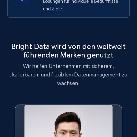
Lösungen für individuelle Bedürfnisse
1.6K+
181+
Gratis testen
und Ziele.
Target
Bright Data wird von den weltweit
URL, Product id, Title, Product description,
Rating, Reviews count, Initial price, Discount,
führenden Marken genutzt
and more.
Wir helfen Unternehmen mit sicherem,
skalierbarem und flexiblem Datenmanagement zu
1.3K+
176+
Gratis testen
wachsen.
Target - Gather data on products using
specified keywords
URL, Product id, Title, Product description,
Rating, Reviews count, Initial price, Discount,
and more.