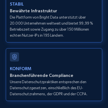
STABIL
Bewährte Infrastruktur
Amazon products global dataset - Collect
Die Plattform von Bright Data unterstützt über
Amazon products by seller URL
20.000 Unternehmen weltweit und bietet 99,99 %
Title, Seller name, Brand, Description, Initial
Betriebszeit sowie Zugang zu über 150 Millionen
price, Currency, Availability, Reviews count, and
echten Nutzer-IPs in 195 Ländern.
more.
2.1K+
375+
Gratis testen
KONFORM
Amazon products global dataset - Collect
Branchenführende Compliance
products from Brands URLs
Unsere Datenschutzpraktiken entsprechen den
Title, Seller name, Brand, Description, Initial
Datenschutzgesetzen, einschließlich des EU-
price, Currency, Availability, Reviews count, and
Datenschutzrahmens, der GDPR und der CCPA.
more.