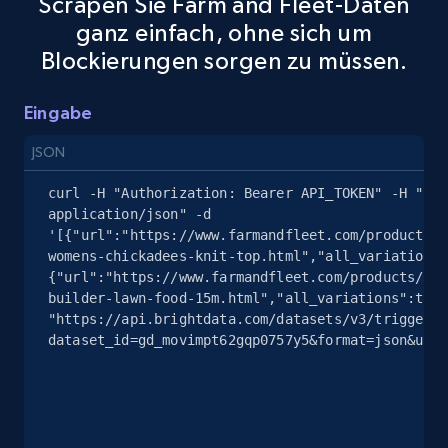
Scrapen Sie Farm and Fleet-Daten
ganz einfach, ohne sich um
eBay - Gather data on products using
Blockierungen sorgen zu müssen.
specified keywords
URL, Product id, Title, Seller name, Seller rating,
Eingabe
Seller reviews, Breadcrumbs, Root category, and
more.
JSON
2.5K+
359+
Gratis testen
curl -H "Authorization: Bearer API_TOKEN" -H "Con
application/json" -d 
'[{"url":"https://www.farmandfleet.com/products/1
womens-chickadees-knit-top.html","all_variations"
{"url":"https://www.farmandfleet.com/products/332
eBay - Collect products from shops on eBay
builder-lawn-food-15m.html","all_variations":true
URL, Product id, Title, Seller name, Seller rating,
"https://api.brightdata.com/datasets/v3/trigger?
Seller reviews, Breadcrumbs, Root category, and
dataset_id=gd_movimpt62gqp0757y5&format=json&unco
more.
2.5K+
359+
Gratis testen