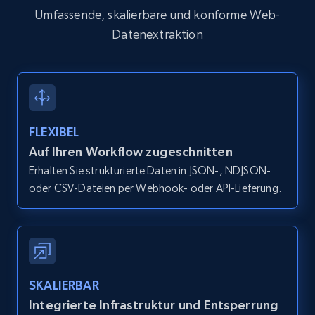
products by specific category URL
Umfassende, skalierbare und konforme Web-
Datenextraktion
Title, Seller name, Brand, Description, Initial
price, Currency, Availability, Reviews count, and
more.
2.1K+
375+
Gratis testen
FLEXIBEL
Auf Ihren Workflow zugeschnitten
Erhalten Sie strukturierte Daten in JSON-, NDJSON-
Amazon products global dataset -
oder CSV-Dateien per Webhook- oder API-Lieferung.
Collecting products by keyword search
Title, Seller name, Brand, Description, Initial
price, Currency, Availability, Reviews count, and
more.
2.1K+
375+
Gratis testen
SKALIERBAR
Integrierte Infrastruktur und Entsperrung