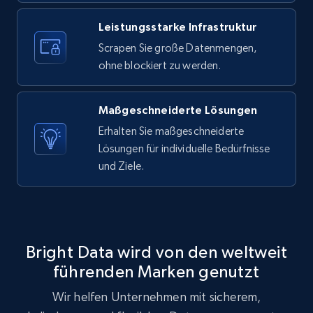
price, and more.
Leistungsstarke Infrastruktur
Scrapen Sie große Datenmengen,
1.9K+
323+
Gratis testen
ohne blockiert zu werden.
Maßgeschneiderte Lösungen
Amazon products search
Erhalten Sie maßgeschneiderte
Asin, URL, Name, Sponsored, Initial price, Final
Lösungen für individuelle Bedürfnisse
price, Currency, Sold, and more.
und Ziele.
1.6K+
181+
Gratis testen
Bright Data wird von den weltweit
Target
führenden Marken genutzt
URL, Product id, Title, Product description,
Wir helfen Unternehmen mit sicherem,
Rating, Reviews count, Initial price, Discount,
and more.