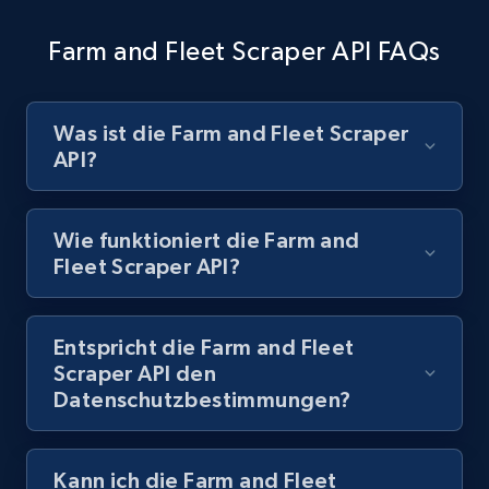
URL, Product id, Title, Images, Final price,
Farm and Fleet Scraper API FAQs
Currency, Discount, Initial price, and more.
1.1K+
149+
Gratis testen
Was ist die Farm and Fleet Scraper
API?
Best Buy products - Collect data on
Wie funktioniert die Farm and
products using specified keywords
Fleet Scraper API?
URL, Product id, Title, Images, Final price,
Currency, Discount, Initial price, and more.
Entspricht die Farm and Fleet
1.1K+
149+
Gratis testen
Scraper API den
Datenschutzbestimmungen?
Lazada - Products
Kann ich die Farm and Fleet