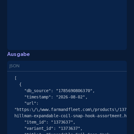
eBay - Collect records by category
URL, Product id, Title, Seller name, Seller rating,
Seller reviews, Breadcrumbs, Root category, and
more.
Ausgabe
2.5K+
359+
Gratis testen
JSON
[

  {

Google Shopping
    "db_source": "1785690806370",

URL, Product id, Title, Product description,
    "timestamp": "2026-08-02",

Rating, Reviews count, Images, Variations, and
    "url": 
more.
"https:\/\/www.farmandfleet.com\/products\/137363
hillman-expandable-coil-snap-hook-assortment.html
    "item_id": "1373637",

2.4K+
200+
Gratis testen
    "variant_id": "1373637",
