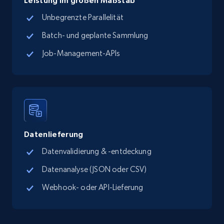
Unbegrenzte Parallelität
TikTok Shop - Collect TikTok shop products
Batch- und geplante Sammlung
by keywords search
Job-Management-APIs
URL, Title, Available, Description, Currency, Initial
price, Final price, Discount percent, and more.
5.4K+
668+
Gratis testen
Datenlieferung
TikTok Shop - discover records by shop url
Datenvalidierung & -entdeckung
URL, Title, Available, Description, Currency, Initial
Datenanalyse (JSON oder CSV)
price, Final price, Discount percent, and more.
Webhook- oder API-Lieferung
5.4K+
668+
Gratis testen