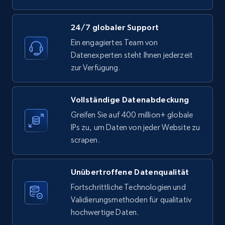
1.9K+
323+
Gratis testen
24/7 globaler Support
Ein engagiertes Team von
Datenexperten steht Ihnen jederzeit
zur Verfügung.
Etsy - Collect data on products using
specified keywords
URL, Product id, Listing inventory id, Title, Rating,
Vollständige Datenabdeckung
Reviews count shop, Reviews count item, Initial
Greifen Sie auf 400 million+ globale
price, and more.
IPs zu, um Daten von jeder Website zu
scrapen.
1.9K+
323+
Gratis testen
Unübertroffene Datenqualität
Fortschrittliche Technologien und
Etsy - Collects data from shop's URL
Validierungsmethoden für qualitativ
URL, Product id, Listing inventory id, Title, Rating,
hochwertige Daten.
Reviews count shop, Reviews count item, Initial