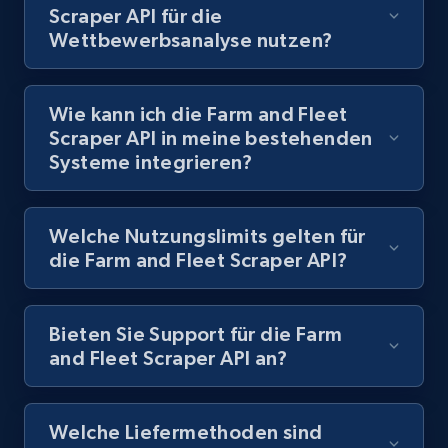
URL, Title, Rating, Reviews, Initial price, Final
Scraper API für die
price, Currency, Stock, and more.
Wettbewerbsanalyse nutzen?
991+
165+
Gratis testen
Wie kann ich die Farm and Fleet
Scraper API in meine bestehenden
Systeme integrieren?
Lazada - Products - Discover products by
keyword
Welche Nutzungslimits gelten für
URL, Title, Rating, Reviews, Initial price, Final
die Farm and Fleet Scraper API?
price, Currency, Stock, and more.
991+
165+
Gratis testen
Bieten Sie Support für die Farm
and Fleet Scraper API an?
Lazada - Products - Discover products by
Welche Liefermethoden sind
category URL or brand URL