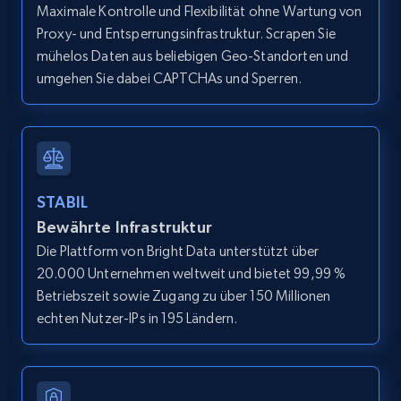
Maximale Kontrolle und Flexibilität ohne Wartung von
Proxy- und Entsperrungsinfrastruktur. Scrapen Sie
Amazon products global dataset - Collects
mühelos Daten aus beliebigen Geo-Standorten und
products by best sellers category URL
umgehen Sie dabei CAPTCHAs und Sperren.
Title, Seller name, Brand, Description, Initial
price, Currency, Availability, Reviews count, and
more.
2.1K+
375+
Gratis testen
STABIL
Bewährte Infrastruktur
Die Plattform von Bright Data unterstützt über
Amazon products global dataset - Collect
20.000 Unternehmen weltweit und bietet 99,99 %
Amazon products by seller URL
Betriebszeit sowie Zugang zu über 150 Millionen
echten Nutzer-IPs in 195 Ländern.
Title, Seller name, Brand, Description, Initial
price, Currency, Availability, Reviews count, and
more.