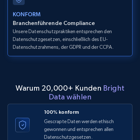
2.1K+
375+
Gratis testen
KONFORM
Branchenführende Compliance
Unsere Datenschutzpraktiken entsprechen den
Amazon products global dataset - Collect
Datenschutzgesetzen, einschließlich des EU-
products from Brands URLs
Datenschutzrahmens, der GDPR und der CCPA.
Title, Seller name, Brand, Description, Initial
price, Currency, Availability, Reviews count, and
more.
2.1K+
375+
Gratis testen
Warum 20,000+ Kunden
Bright
Data wählen
Etsy
100% konform
URL, Product id, Listing inventory id, Title, Rating,
Gescrapte Daten werden ethisch
Reviews count shop, Reviews count item, Initial
gewonnen und entsprechen allen
price, and more.
Datenschutzgesetzen.