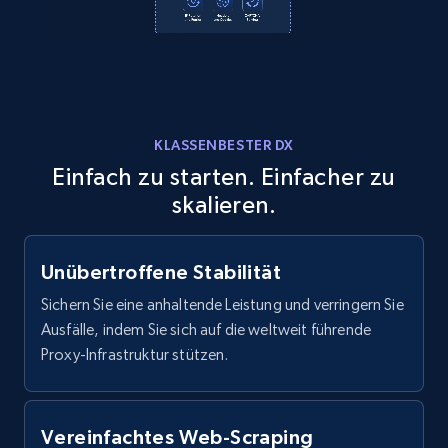
Reddit- Posts
Post id, URL, User posted, Title, Description,
Num comments, Date posted, Community
KLASSENBESTER DX
name, and more.
Einfach zu starten. Einfacher zu
skalieren.
4.4K+
432+
Gratis testen
Unübertroffene Stabilität
Sichern Sie eine anhaltende Leistung und verringern Sie
Reddit- Posts - Discover Reddit posts by
Ausfälle, indem Sie sich auf die weltweit führende
Subreddit URL
Proxy-Infrastruktur stützen.
Post id, URL, User posted, Title, Description,
Num comments, Date posted, Community
name, and more.
Vereinfachtes Web-Scraping