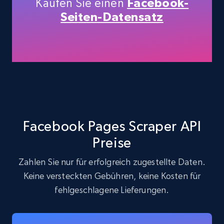
Kaufen Sie einen
Facebook-
Seiten-Datensatz
LinkedIn posts
URL, ID, User id, Use url, Title, Headline, Post
text, Date posted, and more.
11.3K+
1.5K+
Gratis testen
Facebook Pages Scraper API
LinkedIn posts - Discover user's articles by
Preise
URL
URL, ID, User id, Use url, Title, Headline, Post
Zahlen Sie nur für erfolgreich zugestellte Daten.
text, Date posted, and more.
Keine versteckten Gebühren, keine Kosten für
fehlgeschlagene Lieferungen.
11.3K+
1.5K+
Gratis testen