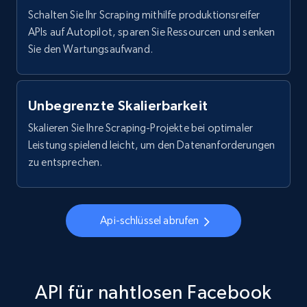
4.4K+
432+
Gratis testen
Schalten Sie Ihr Scraping mithilfe produktionsreifer
APIs auf Autopilot, sparen Sie Ressourcen und senken
Sie den Wartungsaufwand.
Reddit- Posts - Discovery by keyword of
Reddit posts
Unbegrenzte Skalierbarkeit
Post id, URL, User posted, Title, Description,
Skalieren Sie Ihre Scraping-Projekte bei optimaler
Num comments, Date posted, Community
name, and more.
Leistung spielend leicht, um den Datenanforderungen
zu entsprechen.
4.4K+
432+
Gratis testen
Api-schlüssel abrufen
Reddit- Posts - Discover posts by author
Post id, URL, User posted, Title, Description,
Num comments, Date posted, Community
API für nahtlosen Facebook
name, and more.