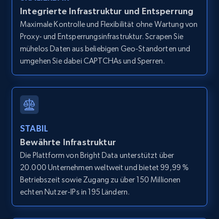
more.
Integrierte Infrastruktur und Entsperrung
Maximale Kontrolle und Flexibilität ohne Wartung von
Proxy- und Entsperrungsinfrastruktur. Scrapen Sie
3.7K+
436+
Gratis testen
mühelos Daten aus beliebigen Geo-Standorten und
umgehen Sie dabei CAPTCHAs und Sperren.
Instagram - Reels - Collect all Reels from
Instagram profiles (without the post
timestamp)
URL, User posted, Description, Hashtags, Num
STABIL
comments, Date posted, Likes, Views, and
Bewährte Infrastruktur
more.
Die Plattform von Bright Data unterstützt über
20.000 Unternehmen weltweit und bietet 99,99 %
3.7K+
436+
Gratis testen
Betriebszeit sowie Zugang zu über 150 Millionen
echten Nutzer-IPs in 195 Ländern.