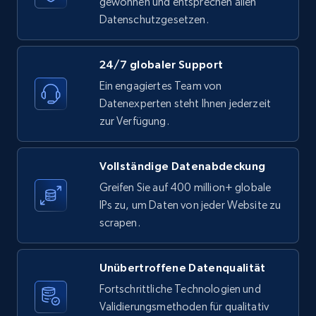
gewonnen und entsprechen allen
URL, Comment user, Comment user url,
Datenschutzgesetzen.
Comment date, Comment, Likes number, Replies
number, Replies, and more.
24/7 globaler Support
2.9K+
323+
Gratis testen
Ein engagiertes Team von
Datenexperten steht Ihnen jederzeit
zur Verfügung.
Facebook - Comments
Vollständige Datenabdeckung
URL, Post id, Post url, Comment id, User name,
Greifen Sie auf 400 million+ globale
User id, User url, Date created, and more.
IPs zu, um Daten von jeder Website zu
scrapen.
2.7K+
299+
Gratis testen
Unübertroffene Datenqualität
Fortschrittliche Technologien und
Facebook - Posts by group URL
Validierungsmethoden für qualitativ