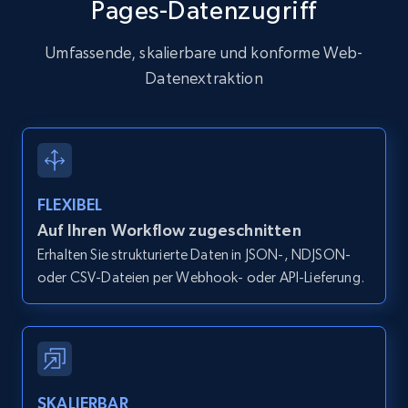
Pages-Datenzugriff
4.4K+
432+
Gratis testen
Umfassende, skalierbare und konforme Web-
Datenextraktion
Instagram - Reels
URL, User posted, Description, Hashtags, Num
comments, Date posted, Likes, Views, and
more.
FLEXIBEL
Auf Ihren Workflow zugeschnitten
3.7K+
436+
Gratis testen
Erhalten Sie strukturierte Daten in JSON-, NDJSON-
oder CSV-Dateien per Webhook- oder API-Lieferung.
Instagram - Reels - Discover reels video
from Instagram profile or direct search url
URL, User posted, Description, Hashtags, Num
SKALIERBAR
comments, Date posted, Likes, Views, and