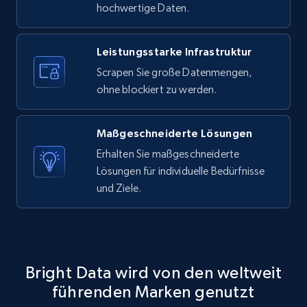
URL, Post id, User url, User username raw,
hochwertige Daten.
Content, Date posted, Hashtags, Num
comments, and more.
Leistungsstarke Infrastruktur
2.2K+
184+
Gratis testen
Scrapen Sie große Datenmengen,
ohne blockiert zu werden.
Maßgeschneiderte Lösungen
Facebook Marketplace
Erhalten Sie maßgeschneiderte
URL, Title, Initial price, Final price, Currency,
Lösungen für individuelle Bedürfnisse
Product id, Breadcrumbs, Condition, and more.
und Ziele.
2.1K+
170+
Gratis testen
Bright Data wird von den weltweit
Facebook Marketplace - Collect Facebook
führenden Marken genutzt
marketplace listings by keyword