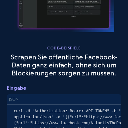
8.1K+
714+
Gratis testen
Youtube - Videos posts - Search videos by
keyword and then apply relevant video
filters
CODE-BEISPIELE
URL, Title, Youtuber, Youtuber md5, Video url,
Scrapen Sie öffentliche Facebook-
Video length, Likes, Views, and more.
Daten ganz einfach, ohne sich um
Blockierungen sorgen zu müssen.
8.1K+
714+
Gratis testen
Eingabe
JSON
Youtube - Videos posts - Collect YouTube
posts by hashtags
curl -H "Authorization: Bearer API_TOKEN" -H "Con
application/json" -d '[{"url":"https://www.facebo
URL, Title, Youtuber, Youtuber md5, Video url,
{"url":"https://www.facebook.com/AtlantisTheRoyal
Video length, Likes, Views, and more.