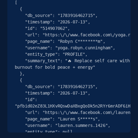
Video length, Likes, Views, and more.
[

  {

    "db_source": "1783916462715",

8.1K+
714+
Gratis testen
    "timestamp": "2026-07-13",

    "id": "514907062",

    "url": "https:\/\/www.facebook.com\/yoga.robyn.cunningham",

    "page_name": "Robyn C********m",

    "username": "yoga.robyn.cunningham",

TikTok - Posts
    "entity_type": "PROFILE",

URL, Post id, Description, Create time, Digg
    "summary_text": "🔥 Replace self care with LIFE CARE™\n💡 Trade 
count, Share count, Collect count, Comment
burnout for bold peace + energy"

count, and more.
  },

  {

    "db_source": "1783916462715",

6.7K+
905+
Gratis testen
    "timestamp": "2026-07-13",

    "id": 
"pfbid02eZ83L1HXvRQswDaXBxgQoDk5n2RYr6mrADF6iHk5w
    "url": "https:\/\/www.facebook.com\/lauren.summers.1426\/",

TikTok - Posts - Input specific profile URL to
    "page_name": "Lauren S*****s",

    "username": "lauren.summers.1426",

get posts published by it
    "entity_type": null,

URL, Post id, Description, Create time, Digg