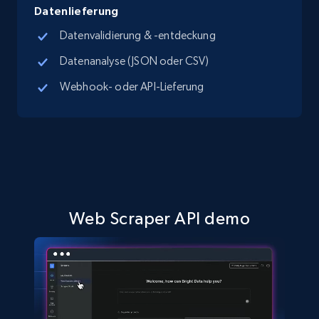
8.1K+
714+
Gratis testen
Datenlieferung
Datenvalidierung & -entdeckung
Datenanalyse (JSON oder CSV)
Youtube - Videos posts - Search new
Webhook- oder API-Lieferung
youtube videos by keyword
URL, Title, Youtuber, Youtuber md5, Video url,
Video length, Likes, Views, and more.
8.1K+
714+
Gratis testen
Web Scraper API demo
Youtube - Videos posts - Discover videos by
channel URL
URL, Title, Youtuber, Youtuber md5, Video url,
Video length, Likes, Views, and more.