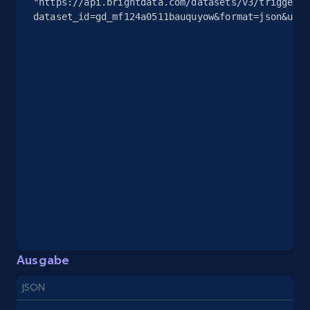
"https://api.brightdata.com/datasets/v3/trigger?
dataset_id=gd_mf124a0511bauquyow&format=json&unco
8.1K+
714+
Gratis testen
Youtube - Videos posts - Discovery records
by Explore page URL
URL, Title, Youtuber, Youtuber md5, Video url,
Video length, Likes, Views, and more.
8.1K+
714+
Gratis testen
Ausgabe
Youtube - Videos posts - Discovery videos
by podcast url
JSON
URL, Title, Youtuber, Youtuber md5, Video url,