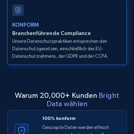
X (formerly Twitter) - Profiles
X id, URL, ID, Profile name, Biography, Is verified,
Profile image link, External link, and more.
KONFORM
Branchenführende Compliance
3.5K+
224+
Gratis testen
Unsere Datenschutzpraktiken entsprechen den
Datenschutzgesetzen, einschließlich des EU-
Datenschutzrahmens, der GDPR und der CCPA.
X (formerly Twitter) - Profiles - Collect
profile information by user name
X id, URL, ID, Profile name, Biography, Is verified,
Profile image link, External link, and more.
Warum 20,000+ Kunden
Bright
3.5K+
224+
Gratis testen
Data wählen
100% konform
Gescrapte Daten werden ethisch
Instagram - Comments