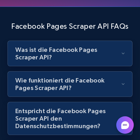
more.
1.3K+
124+
Gratis testen
Facebook Pages Scraper API FAQs
Was ist die Facebook Pages
Youtube - Comments
Scraper API?
Comment id, Comment text, Likes, Replies,
Username, Username md5, User channel, Date,
and more.
Wie funktioniert die Facebook
Pages Scraper API?
1.3K+
113+
Gratis testen
Entspricht die Facebook Pages
Scraper API den
Pinterest - Posts
Datenschutzbestimmungen?
URL, Post id, Title, Content, Date posted, User
name, User url, User id, and more.