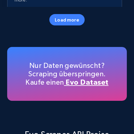
35.2K+
5.7K+
Gratis testen
Load more
Amazon products - Collects products by
specific keywords
Title, Seller name, Brand, Description, Initial
Nur Daten gewünscht?
price, Currency, Availability, Reviews count, and
Scraping überspringen.
more.
Kaufe einen
Evo Dataset
35.2K+
5.7K+
Gratis testen
Amazon products - find products by using
upc numbers