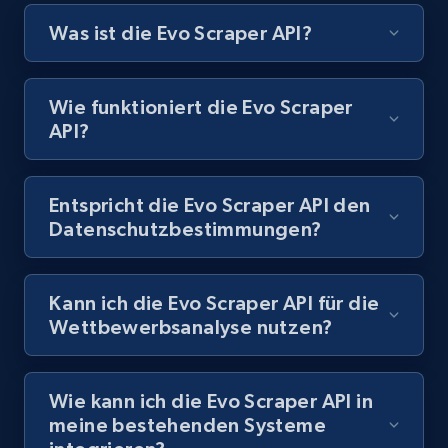
Currency, Discount, Initial price, and more.
Was ist die Evo Scraper API?
1.1K+
149+
Gratis testen
Wie funktioniert die Evo Scraper
API?
Best Buy products - Collect data on
products using specified keywords
Entspricht die Evo Scraper API den
URL, Product id, Title, Images, Final price,
Datenschutzbestimmungen?
Currency, Discount, Initial price, and more.
Kann ich die Evo Scraper API für die
1.1K+
149+
Gratis testen
Wettbewerbsanalyse nutzen?
Lowes.com
Wie kann ich die Evo Scraper API in
meine bestehenden Systeme
URL, Domain, Marketplace pn, Sku, Other pn,