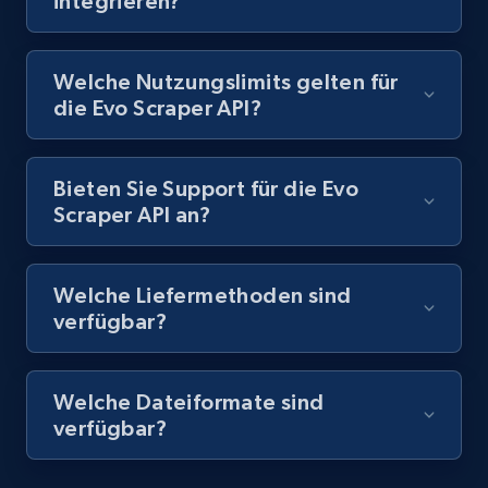
integrieren?
Model number, Gtin ean pn, Product name, and
more.
Welche Nutzungslimits gelten für
991+
162+
Gratis testen
die Evo Scraper API?
Bieten Sie Support für die Evo
Lowes.com - Gather data on products using
Scraper API an?
specified keywords
URL, Domain, Marketplace pn, Sku, Other pn,
Model number, Gtin ean pn, Product name, and
Welche Liefermethoden sind
more.
verfügbar?
991+
162+
Gratis testen
Welche Dateiformate sind
verfügbar?
Lowes.com - Collect records by category