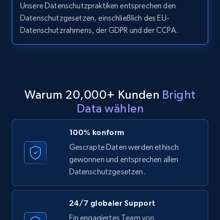
Unsere Datenschutzpraktiken entsprechen den
Datenschutzgesetzen, einschließlich des EU-
Datenschutzrahmens, der GDPR und der CCPA.
Home Depot US - Discovery products by
specific category URL
URL, Domain, Country code, Model number,
Sku, Product id, Product name, Manufacturer,
and more.
Warum 20,000+ Kunden
Bright
Data wählen
2.1K+
353+
Gratis testen
100% konform
Gescrapte Daten werden ethisch
gewonnen und entsprechen allen
Etsy
Datenschutzgesetzen.
URL, Product id, Listing inventory id, Title, Rating,
Reviews count shop, Reviews count item, Initial
price, and more.
24/7 globaler Support
Ein engagiertes Team von