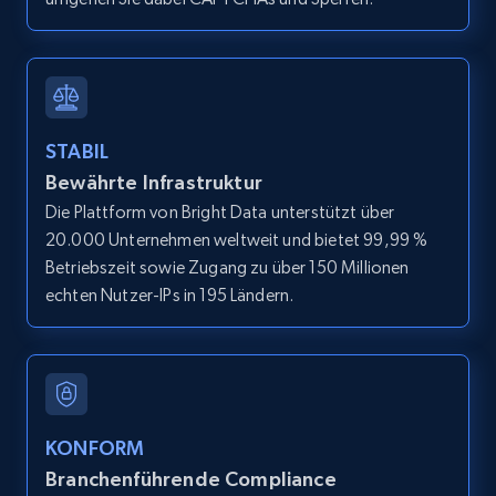
Home Depot US - Discover products by
specified URL
URL, Domain, Country code, Model number,
Sku, Product id, Product name, Manufacturer,
and more.
STABIL
Bewährte Infrastruktur
2.1K+
353+
Gratis testen
Die Plattform von Bright Data unterstützt über
20.000 Unternehmen weltweit und bietet 99,99 %
Betriebszeit sowie Zugang zu über 150 Millionen
echten Nutzer-IPs in 195 Ländern.
Home Depot US - Discover products by
specified UPC
URL, Domain, Country code, Model number,
Sku, Product id, Product name, Manufacturer,
and more.
KONFORM
2.1K+
353+
Gratis testen
Branchenführende Compliance