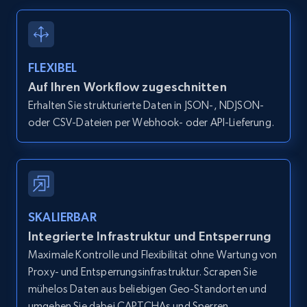
URL, Domain, Country code, Model number,
Sku, Product id, Product name, Manufacturer,
and more.
FLEXIBEL
2.1K+
353+
Gratis testen
Auf Ihren Workflow zugeschnitten
Erhalten Sie strukturierte Daten in JSON-, NDJSON-
oder CSV-Dateien per Webhook- oder API-Lieferung.
Home Depot US - Gather data on products
using specified keywords
URL, Domain, Country code, Model number,
Sku, Product id, Product name, Manufacturer,
SKALIERBAR
and more.
Integrierte Infrastruktur und Entsperrung
Maximale Kontrolle und Flexibilität ohne Wartung von
2.1K+
353+
Gratis testen
Proxy- und Entsperrungsinfrastruktur. Scrapen Sie
mühelos Daten aus beliebigen Geo-Standorten und
umgehen Sie dabei CAPTCHAs und Sperren.