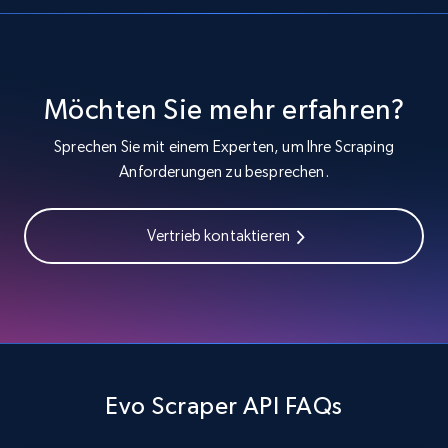
Currency, Colour code, Colour, Description, and
more.
1.2K+
208+
Gratis testen
Möchten Sie mehr erfahren?
Sprechen Sie mit einem Experten, um Ihre Scraping
Anforderungen zu besprechen.
Zara - Products - discovery by category url
Category id, Product id, Product name, Price,
Vertrieb kontaktieren
Currency, Colour code, Colour, Description, and
more.
1.2K+
208+
Gratis testen
Evo Scraper API FAQs
Best Buy products
URL, Product id, Title, Images, Final price,