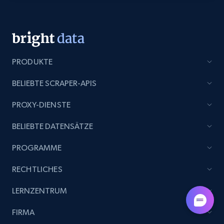
URL, Domain, Marketplace pn, Sku, Other pn,
Model number, Gtin ean pn, Product name, and
more.
991+
162+
Gratis testen
PRODUKTE
BELIEBTE SCRAPER-APIS
Lazada - Products
PROXY-DIENSTE
URL, Title, Rating, Reviews, Initial price, Final
BELIEBTE DATENSÄTZE
price, Currency, Stock, and more.
PROGRAMME
988+
160+
Gratis testen
RECHTLICHES
LERNZENTRUM
Lazada - Products - Discover products by
FIRMA
keyword