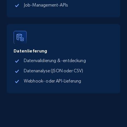
Job-Management-APIs
TikTok Shop - Collect TikTok shop products
by keywords search
URL, Title, Available, Description, Currency, Initial
price, Final price, Discount percent, and more.
5.4K+
667+
Gratis testen
Datenlieferung
Datenvalidierung & -entdeckung
Datenanalyse (JSON oder CSV)
TikTok Shop - discover records by shop url
Webhook- oder API-Lieferung
URL, Title, Available, Description, Currency, Initial
price, Final price, Discount percent, and more.
5.4K+
667+
Gratis testen