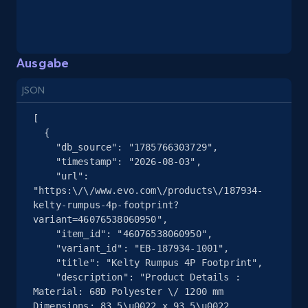
eBay - Collect records by category
URL, Product id, Title, Seller name, Seller rating,
Seller reviews, Breadcrumbs, Root category, and
Ausgabe
more.
JSON
2.5K+
359+
Gratis testen
[

  {

    "db_source": "1785766303729",

    "timestamp": "2026-08-03",

    "url": 
Google Shopping
"https:\/\/www.evo.com\/products\/187934-
URL, Product id, Title, Product description,
kelty-rumpus-4p-footprint?
Rating, Reviews count, Images, Variations, and
variant=46076538060950",

more.
    "item_id": "46076538060950",

    "variant_id": "EB-187934-1001",

    "title": "Kelty Rumpus 4P Footprint",

2.4K+
199+
Gratis testen
    "description": "Product Details : 
Material: 68D Polyester \/ 1200 mm 
Dimensions: 83.5\u0022 x 93.5\u0022 