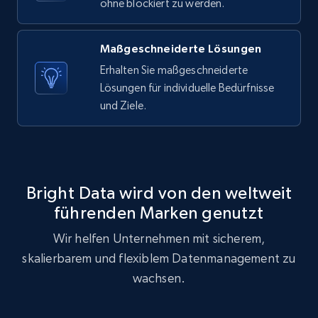
ohne blockiert zu werden.
1.9K+
322+
Gratis testen
Maßgeschneiderte Lösungen
Erhalten Sie maßgeschneiderte
Lösungen für individuelle Bedürfnisse
Amazon products search
und Ziele.
Asin, URL, Name, Sponsored, Initial price, Final
price, Currency, Sold, and more.
1.6K+
181+
Gratis testen
Bright Data wird von den weltweit
führenden Marken genutzt
Wir helfen Unternehmen mit sicherem,
Target
skalierbarem und flexiblem Datenmanagement zu
URL, Product id, Title, Product description,
wachsen.
Rating, Reviews count, Initial price, Discount,
and more.