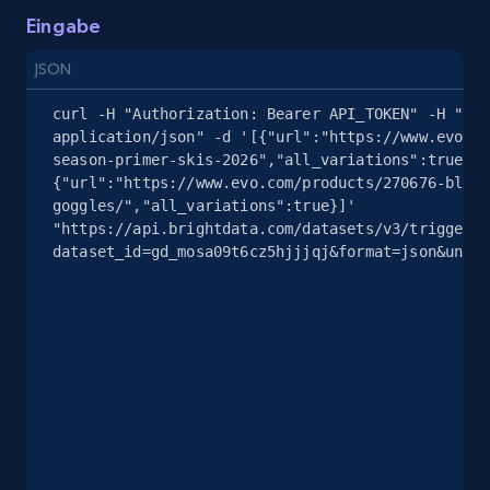
eBay - Gather data on products using
Eingabe
specified keywords
URL, Product id, Title, Seller name, Seller rating,
JSON
Seller reviews, Breadcrumbs, Root category, and
curl -H "Authorization: Bearer API_TOKEN" -H "Con
more.
application/json" -d '[{"url":"https://www.evo.co
season-primer-skis-2026","all_variations":true},
2.5K+
359+
Gratis testen
{"url":"https://www.evo.com/products/270676-blend
goggles/","all_variations":true}]' 
"https://api.brightdata.com/datasets/v3/trigger?
dataset_id=gd_mosa09t6cz5hjjjqj&format=json&uncom
eBay - Collect products from shops on eBay
URL, Product id, Title, Seller name, Seller rating,
Seller reviews, Breadcrumbs, Root category, and
more.
2.5K+
359+
Gratis testen