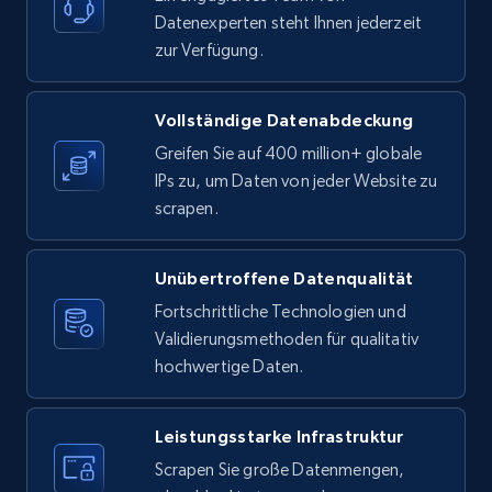
1.9K+
322+
Gratis testen
Datenexperten steht Ihnen jederzeit
zur Verfügung.
Etsy - Collect data on products using
Vollständige Datenabdeckung
specified keywords
Greifen Sie auf 400 million+ globale
URL, Product id, Listing inventory id, Title, Rating,
IPs zu, um Daten von jeder Website zu
Reviews count shop, Reviews count item, Initial
scrapen.
price, and more.
Unübertroffene Datenqualität
1.9K+
322+
Gratis testen
Fortschrittliche Technologien und
Validierungsmethoden für qualitativ
hochwertige Daten.
Etsy - Collects data from shop's URL
URL, Product id, Listing inventory id, Title, Rating,
Leistungsstarke Infrastruktur
Reviews count shop, Reviews count item, Initial
Scrapen Sie große Datenmengen,
price, and more.