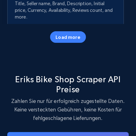
Title, Seller name, Brand, Description, Initial
price, Currency, Availability, Reviews count, and
more.
35.3K+
5.7K+
Gratis testen
Load more
Amazon products - Collects products by
specific keywords
Eriks Bike Shop Scraper API
Title, Seller name, Brand, Description, Initial
price, Currency, Availability, Reviews count, and
Preise
more.
Zahlen Sie nur für erfolgreich zugestellte Daten.
Keine versteckten Gebühren, keine Kosten für
35.3K+
5.7K+
Gratis testen
fehlgeschlagene Lieferungen.