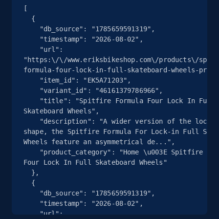
[

  {

    "db_source": "1785659591319",

    "timestamp": "2026-08-02",

eBay - Collect records by category
    "url": 
"https:\/\/www.eriksbikeshop.com\/products\/spitf
URL, Product id, Title, Seller name, Seller rating,
formula-four-lock-in-full-skateboard-wheels-pr5a2
Seller reviews, Breadcrumbs, Root category, and
    "item_id": "EK5A71203",

more.
    "variant_id": "46161379786966",

    "title": "Spitfire Formula Four Lock In Full 
2.5K+
359+
Gratis testen
Skateboard Wheels",

    "description": "A wider version of the lock-in 
shape, the Spitfire Formula For Lock-in Full Skat
Wheels feature an asymmetrical de...",

    "product_category": "Home \u003E Spitfire Formula 
Google Shopping
Four Lock In Full Skateboard Wheels"

URL, Product id, Title, Product description,
  },

Rating, Reviews count, Images, Variations, and
  {

more.
    "db_source": "1785659591319",

    "timestamp": "2026-08-02",

    "url": 