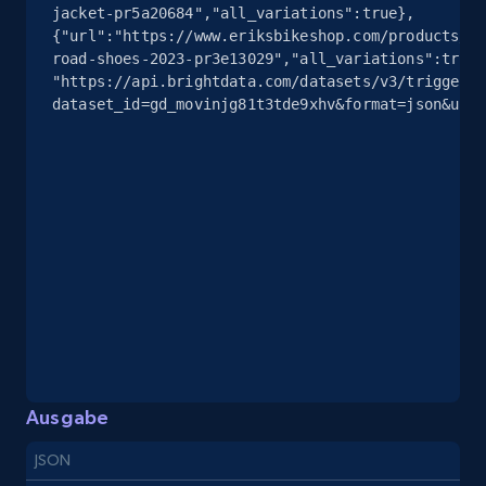
jacket-pr5a20684","all_variations":true},
{"url":"https://www.eriksbikeshop.com/products/sp
road-shoes-2023-pr3e13029","all_variations":true}
eBay - Gather data on products using
"https://api.brightdata.com/datasets/v3/trigger?
specified keywords
dataset_id=gd_movinjg81t3tde9xhv&format=json&unco
URL, Product id, Title, Seller name, Seller rating,
Seller reviews, Breadcrumbs, Root category, and
more.
2.5K+
359+
Gratis testen
eBay - Collect products from shops on eBay
URL, Product id, Title, Seller name, Seller rating,
Seller reviews, Breadcrumbs, Root category, and
Ausgabe
more.
JSON
2.5K+
359+
Gratis testen