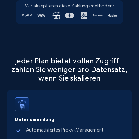
Wir akzeptieren diese Zahlungsmethoden:
Walmart - products - Collects products by
specific keywords
URL, Final price, Sku, Currency, Gtin,
Specifications, Image urls, Top reviews, and
more.
Jeder Plan bietet vollen Zugriff –
zahlen Sie weniger pro Datensatz,
5.6K+
876+
Gratis testen
wenn Sie skalieren
Walmart - products - Discover products by
using sku numbers
URL, Final price, Sku, Currency, Gtin,
Datensammlung
Specifications, Image urls, Top reviews, and
Automatisiertes Proxy-Management
more.