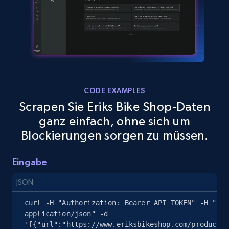
Amazon sellers info
Seller id, URL, Seller name, Description, Detailed
info, Stars, Feedbacks, Return policy, and more.
CODE EXAMPLES
2.5K+
378+
Gratis testen
Scrapen Sie Eriks Bike Shop-Daten
ganz einfach, ohne sich um
Blockierungen sorgen zu müssen.
eBay
URL, Product id, Title, Seller name, Seller rating,
Eingabe
Seller reviews, Breadcrumbs, Root category, and
JSON
more.
curl -H "Authorization: Bearer API_TOKEN" -H "Con
2.5K+
359+
Gratis testen
application/json" -d 
'[{"url":"https://www.eriksbikeshop.com/products/