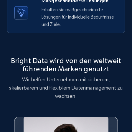
Maßgeschneiderte Lösungen
ID, User posted, Name, Description, Date
posted, Photos, URL, Quoted post, and more.
Erhalten Sie maßgeschneiderte
Lösungen für individuelle Bedürfnisse
und Ziele.
10.3K+
1.2K+
Gratis testen
X (formerly Twitter) - Posts - Getting x
Bright Data wird von den weltweit
posts by array of profiles
führenden Marken genutzt
ID, User posted, Name, Description, Date
posted, Photos, URL, Quoted post, and more.
Wir helfen Unternehmen mit sicherem,
skalierbarem und flexiblem Datenmanagement zu
10.3K+
1.2K+
Gratis testen
wachsen.
TikTok - Profiles
Account id, Nickname, Biography, Awg