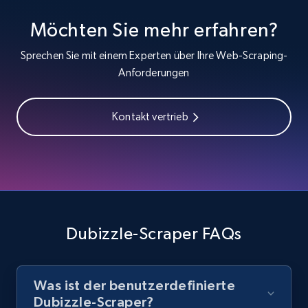
Youtube - Videos posts - Discover videos by
Möchten Sie mehr erfahren?
channel URL
Sprechen Sie mit einem Experten über Ihre Web-Scraping-
URL, Title, Youtuber, Youtuber md5, Video url,
Anforderungen
Video length, Likes, Views, and more.
8.1K+
714+
Gratis testen
Kontakt vertrieb
Youtube - Videos posts - Search videos by
keyword and then apply relevant video
filters
Dubizzle-Scraper FAQs
URL, Title, Youtuber, Youtuber md5, Video url,
Video length, Likes, Views, and more.
Was ist der benutzerdefinierte
8.1K+
714+
Gratis testen
Dubizzle-Scraper?