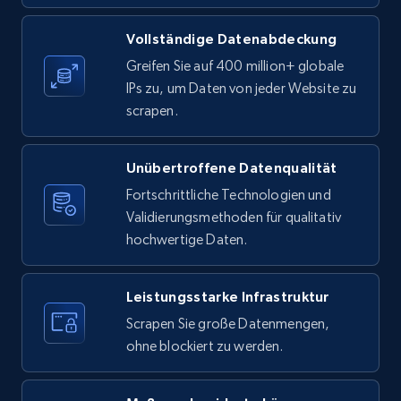
URL, ID, User id, Use url, Title, Headline, Post
Vollständige Datenabdeckung
text, Date posted, and more.
Greifen Sie auf 400 million+ globale
IPs zu, um Daten von jeder Website zu
11.3K+
1.5K+
Gratis testen
scrapen.
Unübertroffene Datenqualität
X (formerly Twitter) - Posts
Fortschrittliche Technologien und
ID, User posted, Name, Description, Date
Validierungsmethoden für qualitativ
posted, Photos, URL, Quoted post, and more.
hochwertige Daten.
10.3K+
1.2K+
Gratis testen
Leistungsstarke Infrastruktur
Scrapen Sie große Datenmengen,
ohne blockiert zu werden.
X (formerly Twitter) - Posts - Collecting
Twitter posts URLs