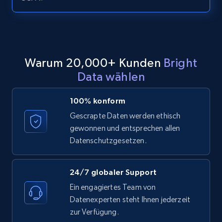
URL, ID, User id, Use url, Title, Headline, Post
text, Date posted, and more.
11.3K+
1.5K+
Gratis testen
Warum 20,000+ Kunden
Bright
Data wählen
LinkedIn posts - Discover posts by Profile
100% konform
URL
Gescrapte Daten werden ethisch
URL, ID, User id, Use url, Title, Headline, Post
gewonnen und entsprechen allen
text, Date posted, and more.
Datenschutzgesetzen.
11.3K+
1.5K+
Gratis testen
24/7 globaler Support
Ein engagiertes Team von
Datenexperten steht Ihnen jederzeit
LinkedIn posts - Discover new posts
zur Verfügung.
company URL