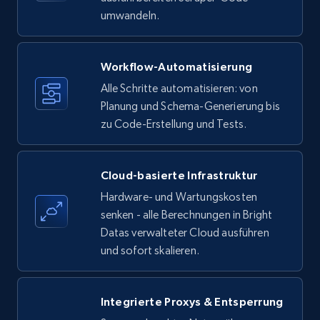
specific keywords
umwandeln.
Title, Seller name, Brand, Description, Initial
price, Currency, Availability, Reviews count, and
more.
Workflow-Automatisierung
Alle Schritte automatisieren: von
35.2K+
Planung und Schema-Generierung bis
5.7K+
Gratis testen
zu Code-Erstellung und Tests.
Amazon products - find products by using
Cloud-basierte Infrastruktur
upc numbers
Hardware- und Wartungskosten
Title, Seller name, Brand, Description, Initial
senken - alle Berechnungen in Bright
price, Currency, Availability, Reviews count, and
Datas verwalteter Cloud ausführen
more.
und sofort skalieren.
35.2K+
5.7K+
Gratis testen
Integrierte Proxys & Entsperrung