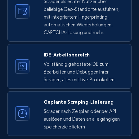
Scraper als echter Nutzer über
beliebige Geo-Standorte ausführen,
LinkedIn company information
mit integriertem Fingerprinting,
ID, Name, Country code, Locations, Followers,
automatischen Wiederholungen,
Employees in linkedin, About, Specialties, and
CAPTCHA-Lösung und mehr.
more.
IDE-Arbeitsbereich
33.5K+
3.5K+
Gratis testen
Vollständig gehostete IDE zum
Bearbeiten und Debuggen Ihrer
Scraper, alles mit Live-Protokollen.
Instagram - Profiles
Account, Fbid, ID, Followers, Posts count, Is
business account, Is professional account, Is
Geplante Scraping-Lieferung
verified, and more.
Scraper nach Zeitplan oder per API
auslösen und Daten an alle gängigen
22.3K+
3.4K+
Gratis testen
Speicherziele liefern