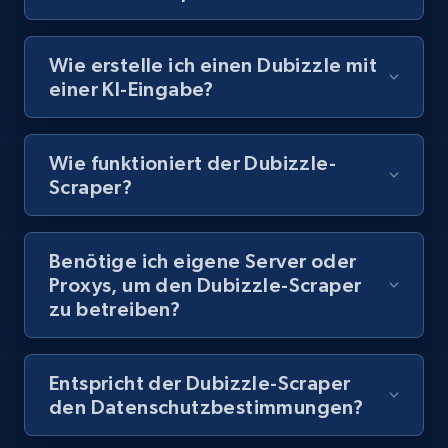
Wie erstelle ich einen Dubizzle mit
Youtube - Videos posts - Collect YouTube
einer KI-Eingabe?
posts by hashtags
URL, Title, Youtuber, Youtuber md5, Video url,
Video length, Likes, Views, and more.
Wie funktioniert der Dubizzle-
Scraper?
8.1K+
714+
Gratis testen
Benötige ich eigene Server oder
Proxys, um den Dubizzle-Scraper
Youtube - Videos posts - Discovery records
zu betreiben?
by Explore page URL
URL, Title, Youtuber, Youtuber md5, Video url,
Video length, Likes, Views, and more.
Entspricht der Dubizzle-Scraper
den Datenschutzbestimmungen?
8.1K+
714+
Gratis testen