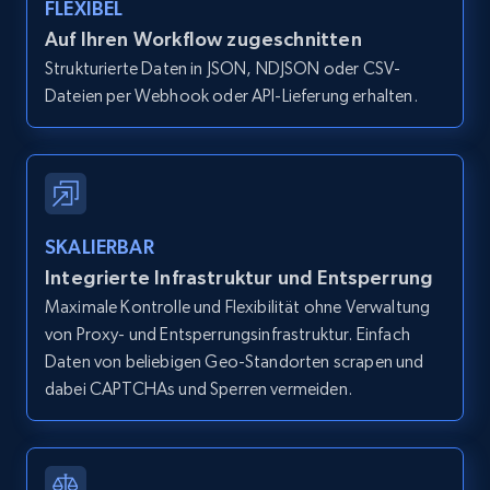
FLEXIBEL
Auf Ihren Workflow zugeschnitten
Zillow properties listing information -
Strukturierte Daten in JSON, NDJSON oder CSV-
Discover by custom filters - location, home
Dateien per Webhook oder API-Lieferung erhalten.
type and status
Zpid, City, State, HomeStatus, Address,
IsListingClaimedByCurrentSignedInUser,
IsCurrentSignedInAgentResponsible, Bedrooms,
and more.
SKALIERBAR
12K+
1.3K+
Gratis testen
Integrierte Infrastruktur und Entsperrung
Maximale Kontrolle und Flexibilität ohne Verwaltung
von Proxy- und Entsperrungsinfrastruktur. Einfach
Daten von beliebigen Geo-Standorten scrapen und
Zillow properties listing information -
dabei CAPTCHAs und Sperren vermeiden.
Search by parameters on zillow and use the
direct link as input
Zpid, City, State, HomeStatus, Address,