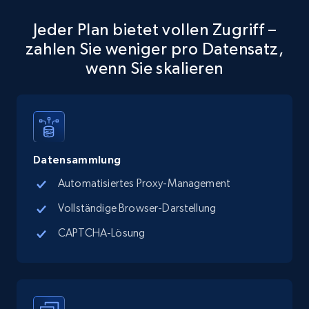
15.3K+
2.2K+
Gratis testen
Jeder Plan bietet vollen Zugriff –
zahlen Sie weniger pro Datensatz,
wenn Sie skalieren
Google Maps full information
Place id, URL, Country, Name, Category,
Address, Description, Business details, and
more.
Datensammlung
13.2K+
1.7K+
Gratis testen
Automatisiertes Proxy-Management
Vollständige Browser-Darstellung
CAPTCHA-Lösung
Google Maps full information - discover
records by location search
Place id, URL, Country, Name, Category,
Address, Description, Business details, and