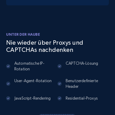
Place id, URL, Country, Name, Category,
Address, Description, Business details, and
more.
13.2K+
1.7K+
Gratis testen
UNTER DER HAUBE
Nie wieder über Proxys und
CAPTCHAs nachdenken
Instagram - Posts
Automatische IP-
CAPTCHA-Lösung
URL, User posted, Description, Hashtags, Num
Rotation
comments, Date posted, Likes, Photos, and
more.
User-Agent-Rotation
Benutzerdefinierte
Header
13.2K+
1.6K+
Gratis testen
JavaScript-Rendering
Residential-Proxys
Instagram - Posts - Collects posts from a