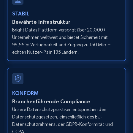
IsListingClaimedByCurrentSignedInUser,
IsCurrentSignedInAgentResponsible, Bedrooms,
STABIL
and more.
Bewährte Infrastruktur
Bright Datas Plattform versorgt über 20.000+
12K+
1.3K+
Gratis testen
Unternehmen weltweit und bietet Sicherheit mit
99,99 % Verfügbarkeit und Zugang zu 150 Mio.+
echten Nutzer-IPs in 195 Ländern.
LinkedIn posts
URL, ID, User id, Use url, Title, Headline, Post
text, Date posted, and more.
11.3K+
1.5K+
Gratis testen
KONFORM
Branchenführende Compliance
Unsere Datenschutzpraktiken entsprechen den
Datenschutzgesetzen, einschließlich des EU-
LinkedIn posts - Discover user's articles by
Datenschutzrahmens, der GDPR-Konformität und
URL
CCPA.