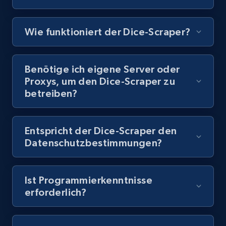
Video length, Likes, Views, and more.
Wie funktioniert der Dice-Scraper?
8K+
713+
Gratis testen
Benötige ich eigene Server oder
Proxys, um den Dice-Scraper zu
Youtube - Videos posts - Discovery records
betreiben?
by Explore page URL
URL, Title, Youtuber, Youtuber md5, Video url,
Video length, Likes, Views, and more.
Entspricht der Dice-Scraper den
Datenschutzbestimmungen?
8K+
713+
Gratis testen
Ist Programmierkenntnisse
erforderlich?
Youtube - Videos posts - Discovery videos
by podcast url