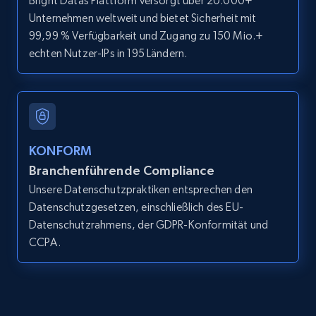
Bright Datas Plattform versorgt über 20.000+
Unternehmen weltweit und bietet Sicherheit mit
99,99 % Verfügbarkeit und Zugang zu 150 Mio.+
LinkedIn posts
echten Nutzer-IPs in 195 Ländern.
URL, ID, User id, Use url, Title, Headline, Post
text, Date posted, and more.
11.3K+
1.5K+
Gratis testen
KONFORM
Branchenführende Compliance
Unsere Datenschutzpraktiken entsprechen den
LinkedIn posts - Discover user's articles by
Datenschutzgesetzen, einschließlich des EU-
URL
Datenschutzrahmens, der GDPR-Konformität und
URL, ID, User id, Use url, Title, Headline, Post
CCPA.
text, Date posted, and more.
11.3K+
1.5K+
Gratis testen