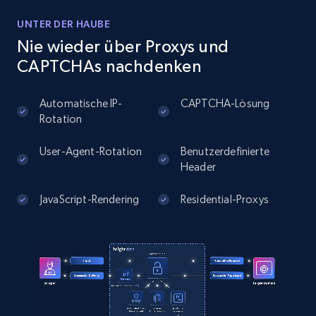
UNTER DER HAUBE
Nie wieder über Proxys und
Instagram - Posts
CAPTCHAs nachdenken
URL, User posted, Description, Hashtags, Num
comments, Date posted, Likes, Photos, and
Automatische IP-
CAPTCHA-Lösung
more.
Rotation
User-Agent-Rotation
Benutzerdefinierte
13.2K+
1.6K+
Gratis testen
Header
JavaScript-Rendering
Residential-Proxys
Instagram - Posts - Collects posts from a
specific URLs by using profile URL
URL, User posted, Description, Hashtags, Num
comments, Date posted, Likes, Photos, and
more.