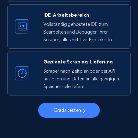
IDE-Arbeitsbereich
33.5K+
3.5K+
Gratis testen
Vollständig gehostete IDE zum
Bearbeiten und Debuggen Ihrer
Scraper, alles mit Live-Protokollen.
Instagram - Profiles
Account, Fbid, ID, Followers, Posts count, Is
business account, Is professional account, Is
Geplante Scraping-Lieferung
verified, and more.
Scraper nach Zeitplan oder per API
auslösen und Daten an alle gängigen
22.2K+
3.4K+
Gratis testen
Speicherziele liefern
Gratis testen
Instagram - Profiles - Collect profile
information by user name
Account, Fbid, ID, Followers, Posts count, Is