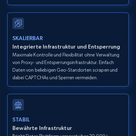
Zpid, City, State, HomeStatus, Address,
IsListingClaimedByCurrentSignedInUser,
IsCurrentSignedInAgentResponsible, Bedrooms,
and more.
12K+
1.3K+
Gratis testen
SKALIERBAR
Integrierte Infrastruktur und Entsperrung
Maximale Kontrolle und Flexibilität ohne Verwaltung
von Proxy- und Entsperrungsinfrastruktur. Einfach
Zillow properties listing information -
Daten von beliebigen Geo-Standorten scrapen und
Search by parameters on zillow and use the
dabei CAPTCHAs und Sperren vermeiden.
direct link as input
Zpid, City, State, HomeStatus, Address,
IsListingClaimedByCurrentSignedInUser,
IsCurrentSignedInAgentResponsible, Bedrooms,
and more.
STABIL
Bewährte Infrastruktur
12K+
1.3K+
Gratis testen