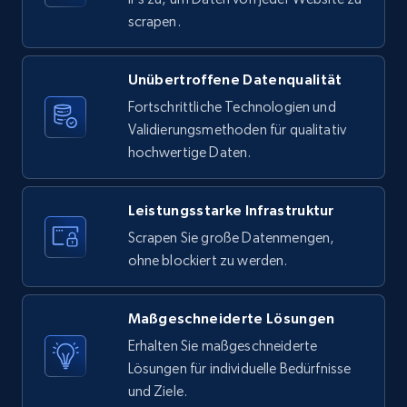
scrapen.
X (formerly Twitter) - Posts
Unübertroffene Datenqualität
ID, User posted, Name, Description, Date
Fortschrittliche Technologien und
posted, Photos, URL, Quoted post, and more.
Validierungsmethoden für qualitativ
hochwertige Daten.
10.3K+
1.2K+
Gratis testen
Leistungsstarke Infrastruktur
Scrapen Sie große Datenmengen,
X (formerly Twitter) - Posts - Collecting
ohne blockiert zu werden.
Twitter posts URLs
ID, User posted, Name, Description, Date
Maßgeschneiderte Lösungen
posted, Photos, URL, Quoted post, and more.
Erhalten Sie maßgeschneiderte
Lösungen für individuelle Bedürfnisse
10.3K+
1.2K+
Gratis testen
und Ziele.