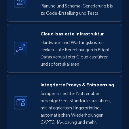
35.2K+
Planung und Schema-Generierung bis
5.7K+
Gratis testen
zu Code-Erstellung und Tests.
Amazon products - find products by using
Cloud-basierte Infrastruktur
upc numbers
Hardware- und Wartungskosten
Title, Seller name, Brand, Description, Initial
senken - alle Berechnungen in Bright
price, Currency, Availability, Reviews count, and
Datas verwalteter Cloud ausführen
more.
und sofort skalieren.
35.2K+
5.7K+
Gratis testen
Integrierte Proxys & Entsperrung
Scraper als echter Nutzer über
beliebige Geo-Standorte ausführen,
LinkedIn company information
mit integriertem Fingerprinting,
ID, Name, Country code, Locations, Followers,
automatischen Wiederholungen,
Employees in linkedin, About, Specialties, and
CAPTCHA-Lösung und mehr.
more.