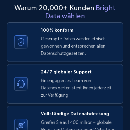
Warum 20,000+ Kunden
Bright
Data wählen
LinkedIn posts - Discover posts by Profile
URL
100% konform
URL, ID, User id, Use url, Title, Headline, Post
Gescrapte Daten werden ethisch
text, Date posted, and more.
gewonnen und entsprechen allen
Datenschutzgesetzen.
11.3K+
1.5K+
Gratis testen
24/7 globaler Support
Ein engagiertes Team von
LinkedIn posts - Discover new posts
Datenexperten steht Ihnen jederzeit
company URL
zur Verfügung.
URL, ID, User id, Use url, Title, Headline, Post
text, Date posted, and more.
Vollständige Datenabdeckung
11.3K+
1.5K+
Gratis testen
Greifen Sie auf 400 million+ globale
IPs zu, um Daten von jeder Website zu