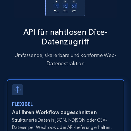
13.2K+
1.6K+
Gratis testen
API für nahtlosen Dice-
Zillow properties listing information
Datenzugriff
Zpid, City, State, HomeStatus, Address,
IsListingClaimedByCurrentSignedInUser,
Umfassende, skalierbare und konforme Web-
IsCurrentSignedInAgentResponsible, Bedrooms,
Datenextraktion
and more.
12K+
1.3K+
Gratis testen
FLEXIBEL
Zillow properties listing information -
Auf Ihren Workflow zugeschnitten
Discover by custom filters - location, home
Strukturierte Daten in JSON, NDJSON oder CSV-
type and status
Dateien per Webhook oder API-Lieferung erhalten.