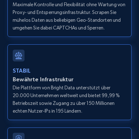
Amazon products global dataset - Collects
Maximale Kontrolle und Flexibilität ohne Wartung von
products by best sellers category URL
Proxy- und Entsperrungsinfrastruktur. Scrapen Sie
Title, Seller name, Brand, Description, Initial
mühelos Daten aus beliebigen Geo-Standorten und
price, Currency, Availability, Reviews count, and
umgehen Sie dabei CAPTCHAs und Sperren.
more.
2.1K+
375+
Gratis testen
STABIL
Bewährte Infrastruktur
Amazon products global dataset - Collect
Die Plattform von Bright Data unterstützt über
Amazon products by seller URL
20.000 Unternehmen weltweit und bietet 99,99 %
Title, Seller name, Brand, Description, Initial
Betriebszeit sowie Zugang zu über 150 Millionen
price, Currency, Availability, Reviews count, and
echten Nutzer-IPs in 195 Ländern.
more.
2.1K+
375+
Gratis testen