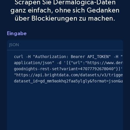
Scrapen Sie Dermalogica-Daten
specified keywords
ganz einfach, ohne sich Gedanken
URL, Product id, Title, Seller name, Seller rating,
über Blockierungen zu machen.
Seller reviews, Breadcrumbs, Root category, and
more.
Eingabe
2.5K+
359+
Gratis testen
JSON
curl -H "Authorization: Bearer API_TOKEN" -H "Con
application/json" -d '[{"url":"https://www.dermal
goodnights-rest-set?variant=47077792678040"}]' 
eBay - Collect products from shops on eBay
"https://api.brightdata.com/datasets/v3/trigger?
URL, Product id, Title, Seller name, Seller rating,
dataset_id=gd_mm9aokhq2faa5ylgly&format=json&unco
Seller reviews, Breadcrumbs, Root category, and
more.
2.5K+
359+
Gratis testen