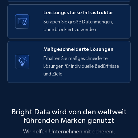
1.9K+
323+
Gratis testen
Leistungsstarke Infrastruktur
Scrapen Sie große Datenmengen,
ohne blockiert zu werden.
Amazon products search
Asin, URL, Name, Sponsored, Initial price, Final
Maßgeschneiderte Lösungen
price, Currency, Sold, and more.
Erhalten Sie maßgeschneiderte
Lösungen für individuelle Bedürfnisse
1.6K+
181+
Gratis testen
und Ziele.
Target
Bright Data wird von den weltweit
URL, Product id, Title, Product description,
Rating, Reviews count, Initial price, Discount,
führenden Marken genutzt
and more.
Wir helfen Unternehmen mit sicherem,