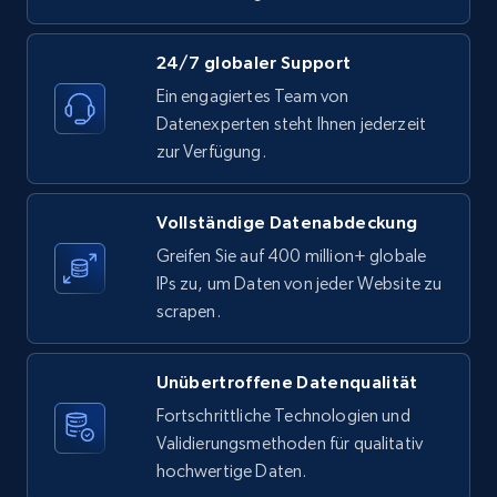
24/7 globaler Support
Ein engagiertes Team von
Etsy - Collect data on products using
Datenexperten steht Ihnen jederzeit
specified keywords
zur Verfügung.
URL, Product id, Listing inventory id, Title, Rating,
Reviews count shop, Reviews count item, Initial
price, and more.
Vollständige Datenabdeckung
Greifen Sie auf 400 million+ globale
1.9K+
323+
Gratis testen
IPs zu, um Daten von jeder Website zu
scrapen.
Unübertroffene Datenqualität
Etsy - Collects data from shop's URL
Fortschrittliche Technologien und
URL, Product id, Listing inventory id, Title, Rating,
Validierungsmethoden für qualitativ
Reviews count shop, Reviews count item, Initial
price, and more.
hochwertige Daten.