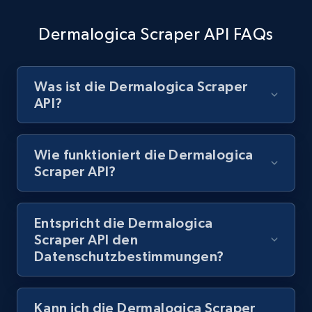
Currency, Discount, Initial price, and more.
Dermalogica Scraper API FAQs
1.1K+
149+
Gratis testen
Was ist die Dermalogica Scraper
API?
Best Buy products - Collect data on
products using specified keywords
URL, Product id, Title, Images, Final price,
Wie funktioniert die Dermalogica
Currency, Discount, Initial price, and more.
Scraper API?
1.1K+
149+
Gratis testen
Entspricht die Dermalogica
Scraper API den
Datenschutzbestimmungen?
Lazada - Products
URL, Title, Rating, Reviews, Initial price, Final
price, Currency, Stock, and more.
Kann ich die Dermalogica Scraper