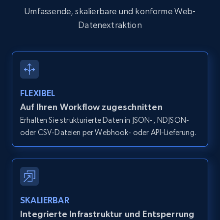
Title, Seller name, Brand, Description, Initial
Umfassende, skalierbare und konforme Web-
price, Currency, Availability, Reviews count, and
Datenextraktion
more.
2.1K+
375+
Gratis testen
FLEXIBEL
Amazon products global dataset -
Auf Ihren Workflow zugeschnitten
Collecting products by keyword search
Erhalten Sie strukturierte Daten in JSON-, NDJSON-
Title, Seller name, Brand, Description, Initial
oder CSV-Dateien per Webhook- oder API-Lieferung.
price, Currency, Availability, Reviews count, and
more.
2.1K+
375+
Gratis testen
SKALIERBAR
Integrierte Infrastruktur und Entsperrung