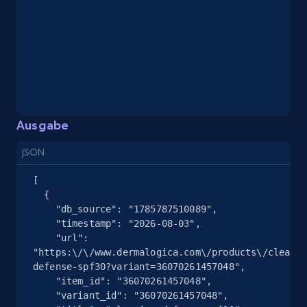
eBay - Collect records by category
URL, Product id, Title, Seller name, Seller rating,
Seller reviews, Breadcrumbs, Root category, and
more.
2.5K+
359+
Gratis testen
Ausgabe
JSON
Google Shopping
[

URL, Product id, Title, Product description,
  {

Rating, Reviews count, Images, Variations, and
    "db_source": "1785787510089",

more.
    "timestamp": "2026-08-03",

    "url": 
"https:\/\/www.dermalogica.com\/products\/clearin
2.4K+
202+
Gratis testen
defense-spf30?variant=36070261457048",

    "item_id": "36070261457048",

    "variant_id": "36070261457048",
