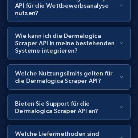
API für die Wettbewerbsanalyse
nutzen?
991+
165+
Gratis testen
Wie kann ich die Dermalogica
Scraper API in meine bestehenden
Lazada - Products - Discover products by
Systeme integrieren?
keyword
URL, Title, Rating, Reviews, Initial price, Final
price, Currency, Stock, and more.
Welche Nutzungslimits gelten für
die Dermalogica Scraper API?
991+
165+
Gratis testen
Bieten Sie Support für die
Dermalogica Scraper API an?
Lazada - Products - Discover products by
category URL or brand URL
URL, Title, Rating, Reviews, Initial price, Final
Welche Liefermethoden sind