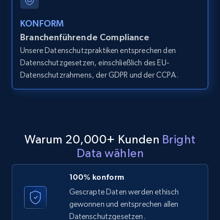
KONFORM
Amazon products global dataset - Collect
Branchenführende Compliance
products from Brands URLs
Unsere Datenschutzpraktiken entsprechen den
Title, Seller name, Brand, Description, Initial
Datenschutzgesetzen, einschließlich des EU-
price, Currency, Availability, Reviews count, and
Datenschutzrahmens, der GDPR und der CCPA.
more.
2.1K+
375+
Gratis testen
Warum 20,000+ Kunden
Bright
Data wählen
Etsy
URL, Product id, Listing inventory id, Title, Rating,
100% konform
Reviews count shop, Reviews count item, Initial
Gescrapte Daten werden ethisch
price, and more.
gewonnen und entsprechen allen
Datenschutzgesetzen.
1.9K+
323+
Gratis testen