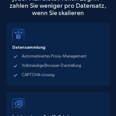
zahlen Sie weniger pro Datensatz,
wenn Sie skalieren
TikTok Shop
URL, Title, Available, Description, Currency, Initial
price, Final price, Discount percent, and more.
5.4K+
668+
Gratis testen
Datensammlung
Automatisiertes Proxy-Management
Vollständige Browser-Darstellung
TikTok Shop - category
CAPTCHA-Lösung
URL, Title, Available, Description, Currency, Initial
price, Final price, Discount percent, and more.
5.4K+
668+
Gratis testen