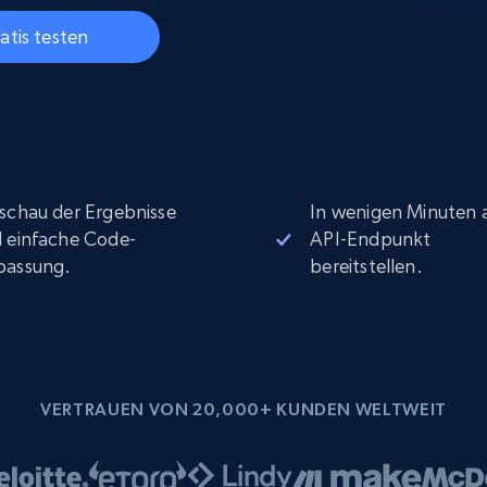
Datacenter proxys
collected
$0.9/IP
B
atis testen
ISP proxys
Über 700.000 vollständig konforme
statische Privatanwender-Proxys
schau der Ergebnisse
In wenigen Minuten a
 einfache Code-
API-Endpunkt
passung.
bereitstellen.
VERTRAUEN VON 20,000+ KUNDEN WELTWEIT