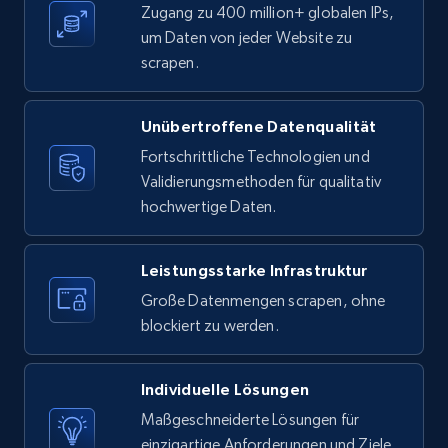
Zugang zu 400 million+ globalen IPs,
Youtube - Videos posts - Search new
um Daten von jeder Website zu
youtube videos by keyword
scrapen.
URL, Title, Youtuber, Youtuber md5, Video url,
Video length, Likes, Views, and more.
Unübertroffene Datenqualität
8.1K+
713+
Gratis testen
Fortschrittliche Technologien und
Validierungsmethoden für qualitativ
hochwertige Daten.
Youtube - Videos posts - Discover videos by
channel URL
Leistungsstarke Infrastruktur
Große Datenmengen scrapen, ohne
URL, Title, Youtuber, Youtuber md5, Video url,
Video length, Likes, Views, and more.
blockiert zu werden.
8.1K+
713+
Gratis testen
Individuelle Lösungen
Maßgeschneiderte Lösungen für
einzigartige Anforderungen und Ziele