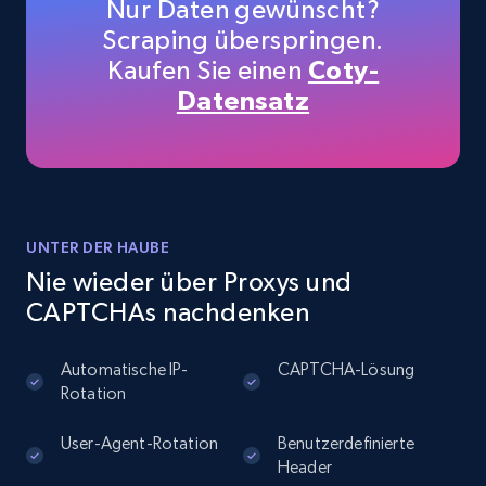
Nur Daten gewünscht?
URL, User posted, Description, Hashtags, Num
Scraping überspringen.
comments, Date posted, Likes, Photos, and
more.
Kaufen Sie einen
Coty-
Datensatz
13.2K+
1.6K+
Gratis testen
Instagram - Posts - Collects posts from a
UNTER DER HAUBE
specific URLs by using profile URL
Nie wieder über Proxys und
URL, User posted, Description, Hashtags, Num
CAPTCHAs nachdenken
comments, Date posted, Likes, Photos, and
more.
Automatische IP-
CAPTCHA-Lösung
Rotation
13.2K+
1.6K+
Gratis testen
User-Agent-Rotation
Benutzerdefinierte
Header