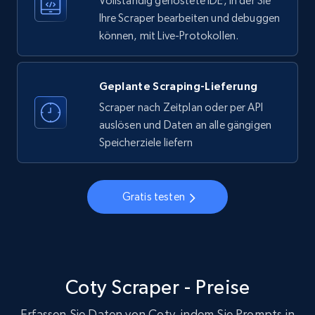
Vollständig gehostete IDE, in der Sie
Ihre Scraper bearbeiten und debuggen
Instagram - Profiles
können, mit Live-Protokollen.
Account, Fbid, ID, Followers, Posts count, Is
business account, Is professional account, Is
verified, and more.
Geplante Scraping-Lieferung
Scraper nach Zeitplan oder per API
22.3K+
3.4K+
Gratis testen
auslösen und Daten an alle gängigen
Speicherziele liefern
Instagram - Profiles - Collect profile
Gratis testen
information by user name
Account, Fbid, ID, Followers, Posts count, Is
business account, Is professional account, Is
verified, and more.
Coty Scraper - Preise
22.3K+
3.4K+
Gratis testen
Erfassen Sie Daten von Coty, indem Sie Prompts in