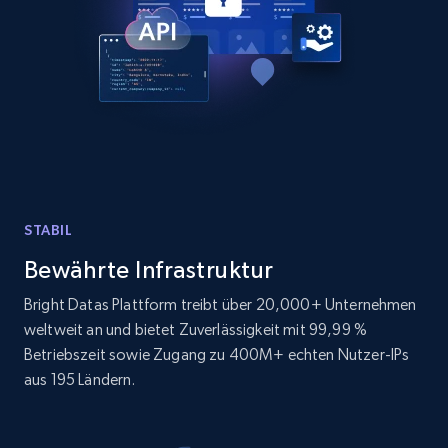
URL, ID, User id, Use url, Title, Headline, Post
text, Date posted, and more.
11.3K+
1.5K+
Gratis testen
LinkedIn posts - Discover new posts
company URL
STABIL
URL, ID, User id, Use url, Title, Headline, Post
text, Date posted, and more.
Bewährte Infrastruktur
Bright Datas Plattform treibt über 20,000+ Unternehmen
11.3K+
1.5K+
Gratis testen
weltweit an und bietet Zuverlässigkeit mit 99,99 %
Betriebszeit sowie Zugang zu 400M+ echten Nutzer-IPs
aus 195 Ländern.
X (formerly Twitter) - Posts
ID, User posted, Name, Description, Date