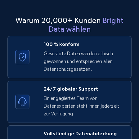
and country
Account id, Nickname, Biography, Awg
Warum 20,000+ Kunden
Bright
engagement rate, Comment engagement rate,
Like engagement rate, Bio link, Predicted lang,
Data wählen
and more.
100 % konform
8.3K+
963+
Gratis testen
Gescrapte Daten werden ethisch
gewonnen und entsprechen allen
Datenschutzgesetzen.
Youtube - Videos posts
24/7 globaler Support
URL, Title, Youtuber, Youtuber md5, Video url,
Video length, Likes, Views, and more.
Ein engagiertes Team von
Datenexperten steht Ihnen jederzeit
zur Verfügung.
8.1K+
713+
Gratis testen
Vollständige Datenabdeckung