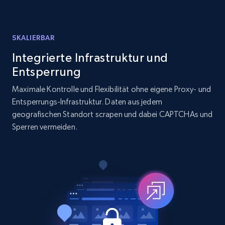
text, Date posted, and more.
11.3K+
1.5K+
Gratis testen
SKALIERBAR
Integrierte Infrastruktur und
Entsperrung
LinkedIn posts - Discover user's articles by
Maximale Kontrolle und Flexibilität ohne eigene Proxy- und
URL
Entsperrungs-Infrastruktur. Daten aus jedem
geografischen Standort scrapen und dabei CAPTCHAs und
URL, ID, User id, Use url, Title, Headline, Post
text, Date posted, and more.
Sperren vermeiden.
11.3K+
1.5K+
Gratis testen
LinkedIn posts - Discover posts by Profile
URL