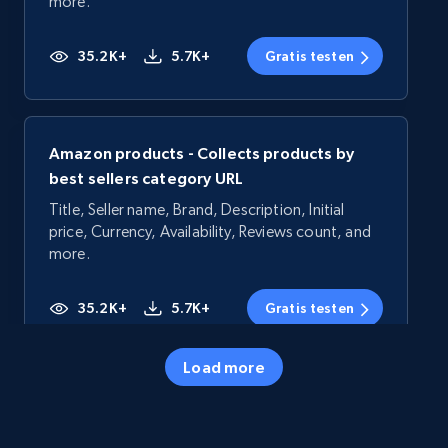
more.
35.2K+
5.7K+
Gratis testen
Amazon products - Collects products by
best sellers category URL
Title, Seller name, Brand, Description, Initial
price, Currency, Availability, Reviews count, and
more.
35.2K+
5.7K+
Gratis testen
Load more
Amazon products - Collects products by
specific category URL