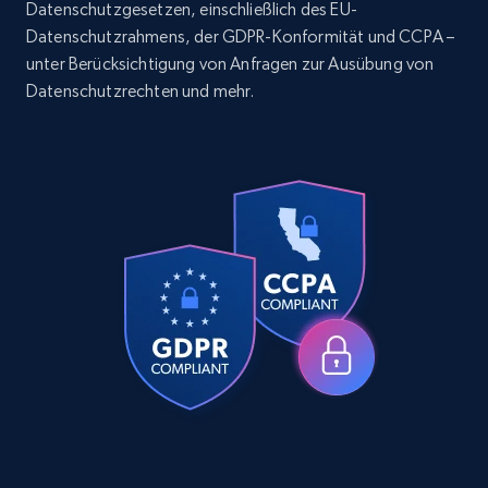
Datenschutzgesetzen, einschließlich des EU-
ID, User posted, Name, Description, Date
posted, Photos, URL, Quoted post, and more.
Datenschutzrahmens, der GDPR-Konformität und CCPA –
unter Berücksichtigung von Anfragen zur Ausübung von
Datenschutzrechten und mehr.
10.3K+
1.2K+
Gratis testen
TikTok - Profiles
Account id, Nickname, Biography, Awg
engagement rate, Comment engagement rate,
Like engagement rate, Bio link, Predicted lang,
and more.
8.3K+
963+
Gratis testen
TikTok - Profiles - Discover by search URL