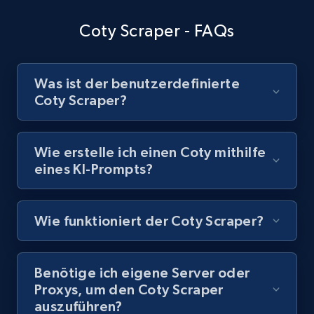
Coty Scraper - FAQs
Youtube - Videos posts - Discovery records
by Explore page URL
Was ist der benutzerdefinierte
URL, Title, Youtuber, Youtuber md5, Video url,
Coty Scraper?
Video length, Likes, Views, and more.
8.1K+
713+
Gratis testen
Wie erstelle ich einen Coty mithilfe
eines KI-Prompts?
Youtube - Videos posts - Discovery videos
Wie funktioniert der Coty Scraper?
by podcast url
URL, Title, Youtuber, Youtuber md5, Video url,
Video length, Likes, Views, and more.
Benötige ich eigene Server oder
Proxys, um den Coty Scraper
8.1K+
713+
Gratis testen
auszuführen?