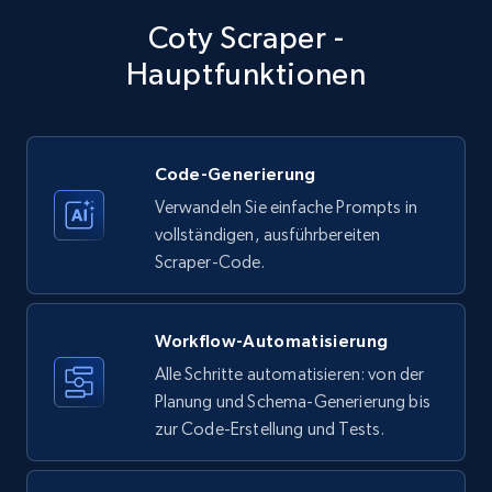
Title, Seller name, Brand, Description, Initial
Coty Scraper -
price, Currency, Availability, Reviews count, and
more.
Hauptfunktionen
35.2K+
5.7K+
Gratis testen
Code-Generierung
Verwandeln Sie einfache Prompts in
Amazon products - Collects products by
vollständigen, ausführbereiten
specific keywords
Scraper-Code.
Title, Seller name, Brand, Description, Initial
price, Currency, Availability, Reviews count, and
more.
Workflow-Automatisierung
Alle Schritte automatisieren: von der
35.2K+
Planung und Schema-Generierung bis
5.7K+
Gratis testen
zur Code-Erstellung und Tests.