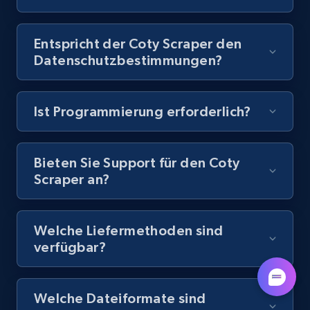
Entspricht der Coty Scraper den
Amazon Reviews
Datenschutzbestimmungen?
URL, Product name, Product rating, Product
rating object, Product rating max, Rating,
Author name, Asin, and more.
Ist Programmierung erforderlich?
7.4K+
870+
Gratis testen
Bieten Sie Support für den Coty
Scraper an?
TikTok - Posts
Welche Liefermethoden sind
URL, Post id, Description, Create time, Digg
verfügbar?
count, Share count, Collect count, Comment
count, and more.
Welche Dateiformate sind
6.7K+
894+
Gratis testen