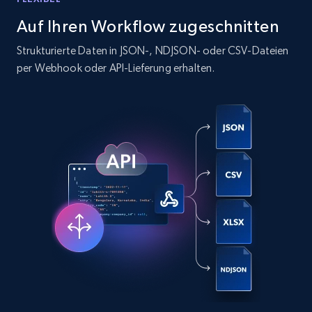
12K+
1.3K+
Gratis testen
Auf Ihren Workflow zugeschnitten
Strukturierte Daten in JSON-, NDJSON- oder CSV-Dateien
per Webhook oder API-Lieferung erhalten.
Zillow properties listing information -
Search by parameters on zillow and use the
direct link as input
Zpid, City, State, HomeStatus, Address,
IsListingClaimedByCurrentSignedInUser,
IsCurrentSignedInAgentResponsible, Bedrooms,
and more.
12K+
1.3K+
Gratis testen
LinkedIn posts
URL, ID, User id, Use url, Title, Headline, Post