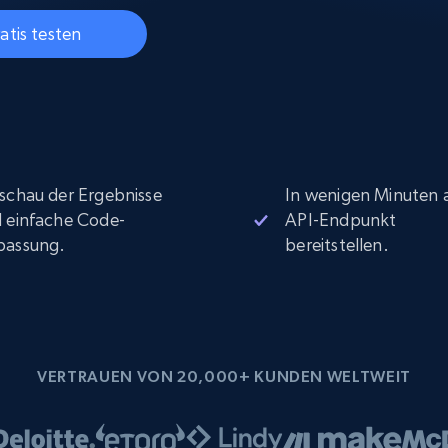
Datacenter proxys
collected
$0.9/IP
B
atis testen
ISP proxys
Über 700.000 vollständig konforme
statische Privatanwender-Proxys
schau der Ergebnisse
In wenigen Minuten a
 einfache Code-
API-Endpunkt
passung.
bereitstellen.
VERTRAUEN VON 20,000+ KUNDEN WELTWEIT