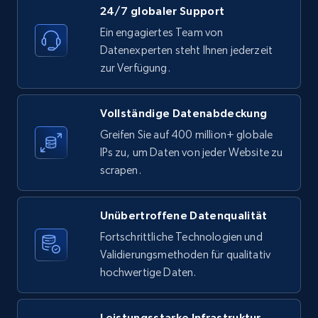
24/7 globaler Support
X (formerly Twitter) - Posts
Ein engagiertes Team von
Datenexperten steht Ihnen jederzeit
ID, User posted, Name, Description, Date
posted, Photos, URL, Quoted post, and more.
zur Verfügung.
10.4K+
1.2K+
Gratis testen
Vollständige Datenabdeckung
Greifen Sie auf 400 million+ globale
IPs zu, um Daten von jeder Website zu
scrapen.
X (formerly Twitter) - Posts - Collecting
Twitter posts URLs
ID, User posted, Name, Description, Date
Unübertroffene Datenqualität
posted, Photos, URL, Quoted post, and more.
Fortschrittliche Technologien und
Validierungsmethoden für qualitativ
10.4K+
1.2K+
Gratis testen
hochwertige Daten.
Leistungsstarke Infrastruktur