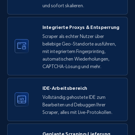
und sofort skalieren.
33.6K+
3.5K+
Gratis testen
Integrierte Proxys & Entsperrung
Instagram - Profiles
Scraper als echter Nutzer über
beliebige Geo-Standorte ausführen,
Account, Fbid, ID, Followers, Posts count, Is
mit integriertem Fingerprinting,
business account, Is professional account, Is
verified, and more.
automatischen Wiederholungen,
CAPTCHA-Lösung und mehr.
22.4K+
3.5K+
Gratis testen
IDE-Arbeitsbereich
Vollständig gehostete IDE zum
Instagram - Profiles - Collect profile
Bearbeiten und Debuggen Ihrer
information by user name
Scraper, alles mit Live-Protokollen.
Account, Fbid, ID, Followers, Posts count, Is
business account, Is professional account, Is
Geplante Scraping-Lieferung
verified, and more.