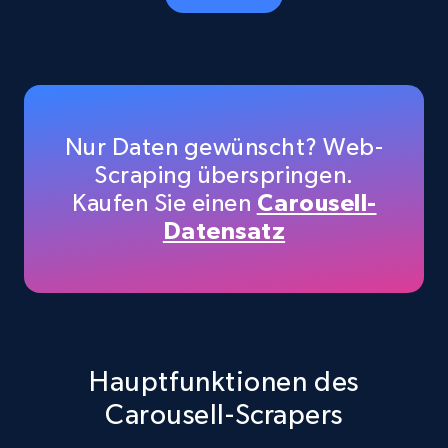
Amazon products - Collects products by
specific category URL
Title, Seller name, Brand, Description, Initial
price, Currency, Availability, Reviews count, and
more.
Nur Daten gewünscht? Web-
Scraping überspringen.
35.3K+
5.7K+
Gratis testen
Kaufen Sie einen
Carousell-
Datensatz
Amazon products - Collects products by
specific keywords
Title, Seller name, Brand, Description, Initial
price, Currency, Availability, Reviews count, and
Hauptfunktionen des
more.
Carousell-Scrapers
35.3K+
5.7K+
Gratis testen