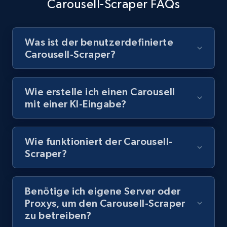
Carousell-Scraper FAQs
8.1K+
716+
Gratis testen
Was ist der benutzerdefinierte
Carousell-Scraper?
Youtube - Videos posts - Discovery records
by Explore page URL
Wie erstelle ich einen Carousell
URL, Title, Youtuber, Youtuber md5, Video url,
mit einer KI-Eingabe?
Video length, Likes, Views, and more.
8.1K+
716+
Gratis testen
Wie funktioniert der Carousell-
Scraper?
Youtube - Videos posts - Discovery videos
Benötige ich eigene Server oder
by podcast url
Proxys, um den Carousell-Scraper
zu betreiben?
URL, Title, Youtuber, Youtuber md5, Video url,
Video length, Likes, Views, and more.