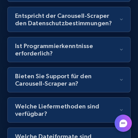
Entspricht der Carousell-Scraper
8.1K+
716+
Gratis testen
den Datenschutzbestimmungen?
Ist Programmierkenntnisse
Amazon Reviews
erforderlich?
URL, Product name, Product rating, Product
rating object, Product rating max, Rating,
Author name, Asin, and more.
Bieten Sie Support für den
Carousell-Scraper an?
7.4K+
872+
Gratis testen
Welche Liefermethoden sind
verfügbar?
TikTok - Posts
URL, Post id, Description, Create time, Digg
count, Share count, Collect count, Comment
Welche Dateiformate sind