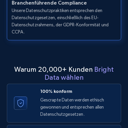
Branchenführende Compliance
LinkedIn posts - Discover posts by Profile
Unsere Datenschutzpraktiken entsprechen den
URL
Datenschutzgesetzen, einschließlich des EU-
URL, ID, User id, Use url, Title, Headline, Post
Datenschutzrahmens, der GDPR-Konformität und
text, Date posted, and more.
CCPA.
11.3K+
1.5K+
Gratis testen
Warum 20,000+ Kunden
Bright
LinkedIn posts - Discover new posts
Data wählen
company URL
URL, ID, User id, Use url, Title, Headline, Post
100% konform
text, Date posted, and more.
Gescrapte Daten werden ethisch
gewonnen und entsprechen allen
11.3K+
1.5K+
Gratis testen
Datenschutzgesetzen.