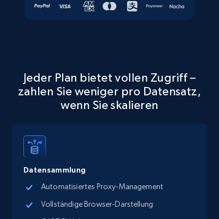
Place id, URL, Country, Name, Category,
Address, Description, Business details, and
more.
13.3K+
1.7K+
Gratis testen
Jeder Plan bietet vollen Zugriff –
zahlen Sie weniger pro Datensatz,
Google Maps full information - discover
wenn Sie skalieren
records by location search
Place id, URL, Country, Name, Category,
Address, Description, Business details, and
more.
Datensammlung
13.3K+
1.7K+
Gratis testen
Automatisiertes Proxy-Management
Vollständige Browser-Darstellung