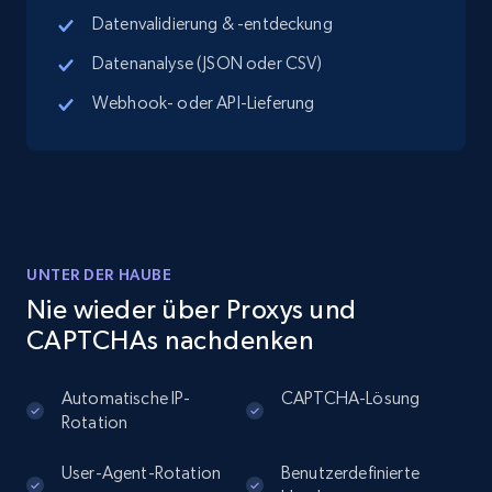
Datenvalidierung & -entdeckung
Datenanalyse (JSON oder CSV)
Instagram - Posts
URL, User posted, Description, Hashtags, Num
Webhook- oder API-Lieferung
comments, Date posted, Likes, Photos, and
more.
13.2K+
1.6K+
Gratis testen
UNTER DER HAUBE
Nie wieder über Proxys und
Instagram - Posts - Collects posts from a
CAPTCHAs nachdenken
specific URLs by using profile URL
URL, User posted, Description, Hashtags, Num
Automatische IP-
CAPTCHA-Lösung
comments, Date posted, Likes, Photos, and
Rotation
more.
User-Agent-Rotation
Benutzerdefinierte
13.2K+
1.6K+
Gratis testen