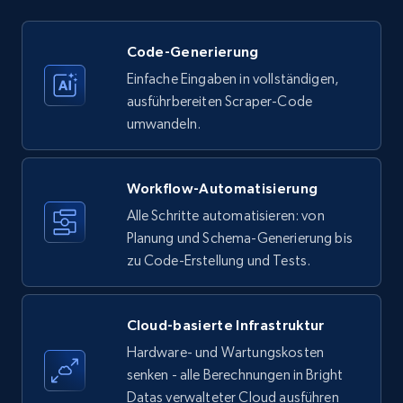
Code-Generierung
Einfache Eingaben in vollständigen,
Amazon products - find products by using
ausführbereiten Scraper-Code
upc numbers
umwandeln.
Title, Seller name, Brand, Description, Initial
price, Currency, Availability, Reviews count, and
more.
Workflow-Automatisierung
Alle Schritte automatisieren: von
35.3K+
5.7K+
Gratis testen
Planung und Schema-Generierung bis
zu Code-Erstellung und Tests.
LinkedIn company information
Cloud-basierte Infrastruktur
ID, Name, Country code, Locations, Followers,
Hardware- und Wartungskosten
Employees in linkedin, About, Specialties, and
more.
senken - alle Berechnungen in Bright
Datas verwalteter Cloud ausführen