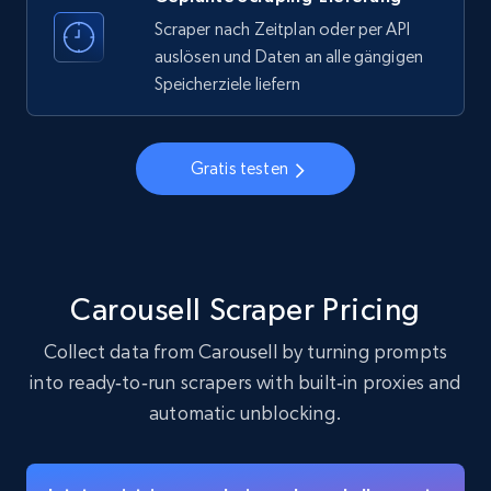
Scraper nach Zeitplan oder per API
auslösen und Daten an alle gängigen
22.4K+
3.5K+
Gratis testen
Speicherziele liefern
Crunchbase companies information
Gratis testen
Name, URL, ID, Cb rank, Region, About,
Industries, Operating status, and more.
15.6K+
1.6K+
Gratis testen
Carousell Scraper Pricing
Collect data from Carousell by turning prompts
into ready‑to‑run scrapers with built‑in proxies and
Crunchbase companies information -
automatic unblocking.
Searching data by keyword
Name, URL, ID, Cb rank, Region, About,
Industries, Operating status, and more.