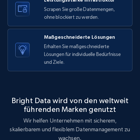
X (formerly Twitter) - Posts - Getting x
Scrapen Sie große Datenmengen,
posts by array of profiles
ohne blockiert zu werden.
ID, User posted, Name, Description, Date
posted, Photos, URL, Quoted post, and more.
Maßgeschneiderte Lösungen
Erhalten Sie maßgeschneiderte
10.4K+
1.2K+
Gratis testen
Lösungen für individuelle Bedürfnisse
und Ziele.
TikTok - Profiles
Account id, Nickname, Biography, Awg
engagement rate, Comment engagement rate,
Bright Data wird von den weltweit
Like engagement rate, Bio link, Predicted lang,
führenden Marken genutzt
and more.
Wir helfen Unternehmen mit sicherem,
8.3K+
963+
Gratis testen
skalierbarem und flexiblem Datenmanagement zu
wachsen.