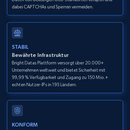
dabei CAPTCHAs und Sperren vermeiden.
LinkedIn posts
URL, ID, User id, Use url, Title, Headline, Post
text, Date posted, and more.
11.3K+
1.5K+
Gratis testen
STABIL
Bewährte Infrastruktur
Bright Datas Plattform versorgt über 20.000+
Unternehmen weltweit und bietet Sicherheit mit
LinkedIn posts - Discover user's articles by
99,99 % Verfügbarkeit und Zugang zu 150 Mio.+
URL
echten Nutzer-IPs in 195 Ländern.
URL, ID, User id, Use url, Title, Headline, Post
text, Date posted, and more.
11.3K+
1.5K+
Gratis testen
KONFORM