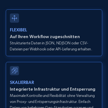
IsCurrentSignedInAgentResponsible, Bedrooms,
and more.
12K+
1.3K+
Gratis testen
FLEXIBEL
Auf Ihren Workflow zugeschnitten
Strukturierte Daten in JSON, NDJSON oder CSV-
Zillow properties listing information -
Dateien per Webhook oder API-Lieferung erhalten.
Search by parameters on zillow and use the
direct link as input
Zpid, City, State, HomeStatus, Address,
IsListingClaimedByCurrentSignedInUser,
IsCurrentSignedInAgentResponsible, Bedrooms,
and more.
SKALIERBAR
Integrierte Infrastruktur und Entsperrung
12K+
1.3K+
Gratis testen
Maximale Kontrolle und Flexibilität ohne Verwaltung
von Proxy- und Entsperrungsinfrastruktur. Einfach
Daten von beliebigen Geo-Standorten scrapen und