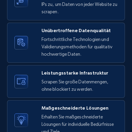
IPs zu, um Daten von jeder Website zu
11.3K+
1.5K+
Gratis testen
scrapen.
Unübertroffene Datenqualität
X (formerly Twitter) - Posts
Fortschrittliche Technologien und
ID, User posted, Name, Description, Date
Validierungsmethoden für qualitativ
posted, Photos, URL, Quoted post, and more.
hochwertige Daten.
10.4K+
1.2K+
Gratis testen
Leistungsstarke Infrastruktur
Scrapen Sie große Datenmengen,
ohne blockiert zu werden.
X (formerly Twitter) - Posts - Collecting
Twitter posts URLs
Maßgeschneiderte Lösungen
ID, User posted, Name, Description, Date
posted, Photos, URL, Quoted post, and more.
Erhalten Sie maßgeschneiderte
Lösungen für individuelle Bedürfnisse
und Ziele.