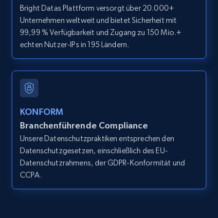
Bright Datas Plattform versorgt über 20.000+
12K+
1.3K+
Gratis testen
Unternehmen weltweit und bietet Sicherheit mit
99,99 % Verfügbarkeit und Zugang zu 150 Mio.+
echten Nutzer-IPs in 195 Ländern.
LinkedIn posts
URL, ID, User id, Use url, Title, Headline, Post
text, Date posted, and more.
11.3K+
1.5K+
Gratis testen
KONFORM
Branchenführende Compliance
Unsere Datenschutzpraktiken entsprechen den
Datenschutzgesetzen, einschließlich des EU-
LinkedIn posts - Discover user's articles by
Datenschutzrahmens, der GDPR-Konformität und
URL
CCPA.
URL, ID, User id, Use url, Title, Headline, Post
text, Date posted, and more.