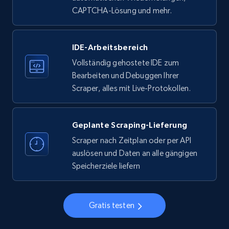
Employees in linkedin, About, Specialties, and
CAPTCHA-Lösung und mehr.
more.
IDE-Arbeitsbereich
33.6K+
3.5K+
Gratis testen
Vollständig gehostete IDE zum
Bearbeiten und Debuggen Ihrer
Scraper, alles mit Live-Protokollen.
Instagram - Profiles
Account, Fbid, ID, Followers, Posts count, Is
business account, Is professional account, Is
Geplante Scraping-Lieferung
verified, and more.
Scraper nach Zeitplan oder per API
auslösen und Daten an alle gängigen
22.3K+
3.5K+
Gratis testen
Speicherziele liefern
Gratis testen
Instagram - Profiles - Collect profile
information by user name