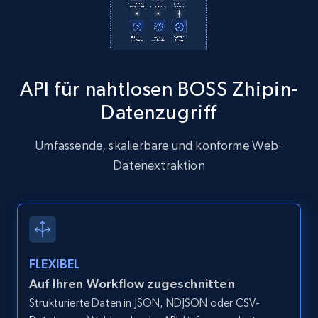
more.
13.2K+
1.6K+
Gratis testen
API für nahtlosen BOSS Zhipin-
Datenzugriff
Zillow properties listing information
Zpid, City, State, HomeStatus, Address,
Umfassende, skalierbare und konforme Web-
IsListingClaimedByCurrentSignedInUser,
Datenextraktion
IsCurrentSignedInAgentResponsible, Bedrooms,
and more.
12K+
1.3K+
Gratis testen
FLEXIBEL
Auf Ihren Workflow zugeschnitten
Zillow properties listing information -
Strukturierte Daten in JSON, NDJSON oder CSV-
Discover by custom filters - location, home