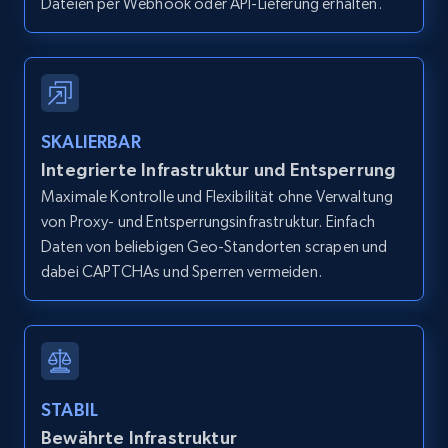
Dateien per Webhook oder API-Lieferung erhalten.
type and status
Zpid, City, State, HomeStatus, Address,
IsListingClaimedByCurrentSignedInUser,
IsCurrentSignedInAgentResponsible, Bedrooms,
and more.
SKALIERBAR
12K+
1.3K+
Gratis testen
Integrierte Infrastruktur und Entsperrung
Maximale Kontrolle und Flexibilität ohne Verwaltung
von Proxy- und Entsperrungsinfrastruktur. Einfach
Daten von beliebigen Geo-Standorten scrapen und
Zillow properties listing information -
dabei CAPTCHAs und Sperren vermeiden.
Search by parameters on zillow and use the
direct link as input
Zpid, City, State, HomeStatus, Address,
IsListingClaimedByCurrentSignedInUser,
IsCurrentSignedInAgentResponsible, Bedrooms,
STABIL
and more.
Bewährte Infrastruktur