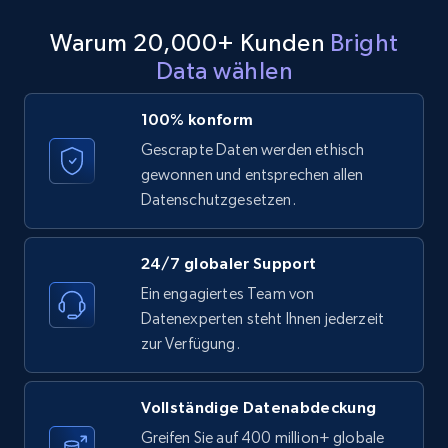
11.3K+
1.5K+
Gratis testen
Warum 20,000+ Kunden
Bright
Data wählen
LinkedIn posts - Discover posts by Profile
100% konform
URL
Gescrapte Daten werden ethisch
URL, ID, User id, Use url, Title, Headline, Post
gewonnen und entsprechen allen
text, Date posted, and more.
Datenschutzgesetzen.
11.3K+
1.5K+
Gratis testen
24/7 globaler Support
Ein engagiertes Team von
Datenexperten steht Ihnen jederzeit
LinkedIn posts - Discover new posts
zur Verfügung.
company URL
URL, ID, User id, Use url, Title, Headline, Post
Vollständige Datenabdeckung
text, Date posted, and more.
Greifen Sie auf 400 million+ globale