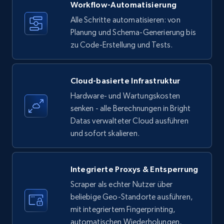
more.
Workflow-Automatisierung
Alle Schritte automatisieren: von
35.3K+
Planung und Schema-Generierung bis
5.7K+
Gratis testen
zu Code-Erstellung und Tests.
Amazon products - find products by using
Cloud-basierte Infrastruktur
upc numbers
Hardware- und Wartungskosten
Title, Seller name, Brand, Description, Initial
senken - alle Berechnungen in Bright
price, Currency, Availability, Reviews count, and
Datas verwalteter Cloud ausführen
more.
und sofort skalieren.
35.3K+
5.7K+
Gratis testen
Integrierte Proxys & Entsperrung
Scraper als echter Nutzer über
beliebige Geo-Standorte ausführen,
LinkedIn company information
mit integriertem Fingerprinting,
ID, Name, Country code, Locations, Followers,
automatischen Wiederholungen,