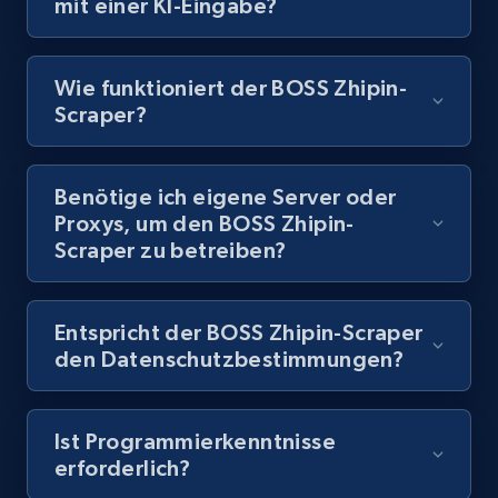
mit einer KI-Eingabe?
posts by hashtags
URL, Title, Youtuber, Youtuber md5, Video url,
Video length, Likes, Views, and more.
Wie funktioniert der BOSS Zhipin-
Scraper?
8.1K+
716+
Gratis testen
Benötige ich eigene Server oder
Proxys, um den BOSS Zhipin-
Youtube - Videos posts - Discovery records
Scraper zu betreiben?
by Explore page URL
URL, Title, Youtuber, Youtuber md5, Video url,
Video length, Likes, Views, and more.
Entspricht der BOSS Zhipin-Scraper
den Datenschutzbestimmungen?
8.1K+
716+
Gratis testen
Ist Programmierkenntnisse
erforderlich?
Youtube - Videos posts - Discovery videos