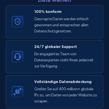
LinkedIn posts - Discover posts by Profile
100% konform
URL
Gescrapte Daten werden ethisch
URL, ID, User id, Use url, Title, Headline, Post
gewonnen und entsprechen allen
text, Date posted, and more.
Datenschutzgesetzen.
11.3K+
1.5K+
Gratis testen
24/7 globaler Support
Ein engagiertes Team von
Datenexperten steht Ihnen jederzeit
LinkedIn posts - Discover new posts
zur Verfügung.
company URL
URL, ID, User id, Use url, Title, Headline, Post
Vollständige Datenabdeckung
text, Date posted, and more.
Greifen Sie auf 400 million+ globale
IPs zu, um Daten von jeder Website zu
11.3K+
1.5K+
Gratis testen
scrapen.