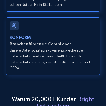
echten Nutzer-IPs in 195 Ländern.
LinkedIn posts
URL, ID, User id, Use url, Title, Headline, Post
text, Date posted, and more.
11.3K+
1.5K+
Gratis testen
KONFORM
Branchenführende Compliance
Unsere Datenschutzpraktiken entsprechen den
Datenschutzgesetzen, einschließlich des EU-
LinkedIn posts - Discover user's articles by
Datenschutzrahmens, der GDPR-Konformität und
URL
CCPA.
URL, ID, User id, Use url, Title, Headline, Post
text, Date posted, and more.
11.3K+
1.5K+
Gratis testen
Warum 20,000+ Kunden
Bright
Data wählen