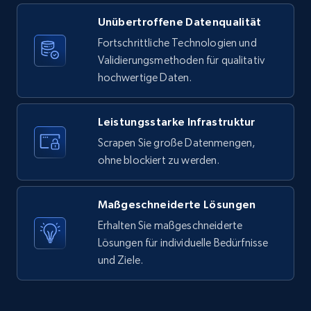
Unübertroffene Datenqualität
X (formerly Twitter) - Posts
Fortschrittliche Technologien und
ID, User posted, Name, Description, Date
Validierungsmethoden für qualitativ
posted, Photos, URL, Quoted post, and more.
hochwertige Daten.
10.3K+
1.2K+
Gratis testen
Leistungsstarke Infrastruktur
Scrapen Sie große Datenmengen,
ohne blockiert zu werden.
X (formerly Twitter) - Posts - Collecting
Twitter posts URLs
Maßgeschneiderte Lösungen
ID, User posted, Name, Description, Date
posted, Photos, URL, Quoted post, and more.
Erhalten Sie maßgeschneiderte
Lösungen für individuelle Bedürfnisse
und Ziele.
10.3K+
1.2K+
Gratis testen