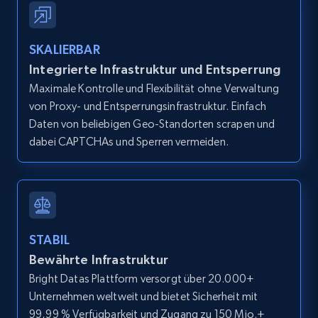
IsCurrentSignedInAgentResponsible, Bedrooms,
and more.
SKALIERBAR
12K+
1.3K+
Gratis testen
Integrierte Infrastruktur und Entsperrung
Maximale Kontrolle und Flexibilität ohne Verwaltung
von Proxy- und Entsperrungsinfrastruktur. Einfach
Daten von beliebigen Geo-Standorten scrapen und
Zillow properties listing information -
dabei CAPTCHAs und Sperren vermeiden.
Search by parameters on zillow and use the
direct link as input
Zpid, City, State, HomeStatus, Address,
IsListingClaimedByCurrentSignedInUser,
IsCurrentSignedInAgentResponsible, Bedrooms,
STABIL
and more.
Bewährte Infrastruktur
Bright Datas Plattform versorgt über 20.000+
12K+
1.3K+
Gratis testen
Unternehmen weltweit und bietet Sicherheit mit
99,99 % Verfügbarkeit und Zugang zu 150 Mio.+