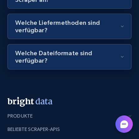
8.1K+
714+
Gratis testen
Welche Liefermethoden sind
verfügbar?
Amazon Reviews
Welche Dateiformate sind
URL, Product name, Product rating, Product
verfügbar?
rating object, Product rating max, Rating,
Author name, Asin, and more.
7.4K+
870+
Gratis testen
PRODUKTE
TikTok - Posts
URL, Post id, Description, Create time, Digg
BELIEBTE SCRAPER-APIS
count, Share count, Collect count, Comment