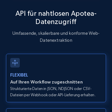
API für nahtlosen Apotea-
Datenzugriff
Zillow properties listing information
Zpid, City, State, HomeStatus, Address,
Umfassende, skalierbare und konforme Web-
IsListingClaimedByCurrentSignedInUser,
Datenextraktion
IsCurrentSignedInAgentResponsible, Bedrooms,
and more.
12K+
1.3K+
Gratis testen
FLEXIBEL
Auf Ihren Workflow zugeschnitten
Zillow properties listing information -
Strukturierte Daten in JSON, NDJSON oder CSV-
Discover by custom filters - location, home
Dateien per Webhook oder API-Lieferung erhalten.
type and status
Zpid, City, State, HomeStatus, Address,
IsListingClaimedByCurrentSignedInUser,