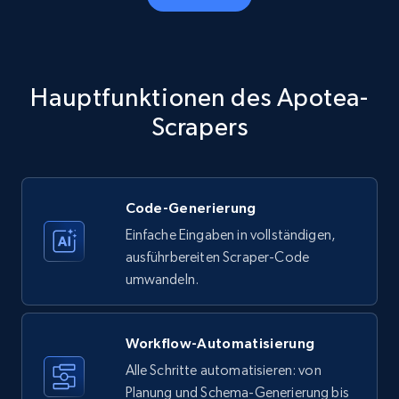
Amazon products - Collects products by
specific category URL
Title, Seller name, Brand, Description, Initial
Hauptfunktionen des Apotea-
price, Currency, Availability, Reviews count, and
more.
Scrapers
35.3K+
5.7K+
Gratis testen
Code-Generierung
Einfache Eingaben in vollständigen,
Amazon products - Collects products by
ausführbereiten Scraper-Code
specific keywords
umwandeln.
Title, Seller name, Brand, Description, Initial
price, Currency, Availability, Reviews count, and
more.
Workflow-Automatisierung
Alle Schritte automatisieren: von
35.3K+
Planung und Schema-Generierung bis
5.7K+
Gratis testen