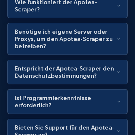
Wie funktioniert der Apotea-
Scraper?
8.1K+
714+
Gratis testen
Benötige ich eigene Server oder
Proxys, um den Apotea-Scraper zu
Youtube - Videos posts - Discovery records
betreiben?
by Explore page URL
URL, Title, Youtuber, Youtuber md5, Video url,
Video length, Likes, Views, and more.
Entspricht der Apotea-Scraper den
Datenschutzbestimmungen?
8.1K+
714+
Gratis testen
Ist Programmierkenntnisse
erforderlich?
Youtube - Videos posts - Discovery videos
by podcast url
Bieten Sie Support für den Apotea-
URL, Title, Youtuber, Youtuber md5, Video url,
Scraper an?
Video length, Likes, Views, and more.