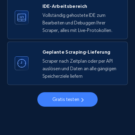
IDE-Arbeitsbereich
33.5K+
3.5K+
Gratis testen
Vollständig gehostete IDE zum
Bearbeiten und Debuggen Ihrer
Scraper, alles mit Live-Protokollen.
Instagram - Profiles
Account, Fbid, ID, Followers, Posts count, Is
business account, Is professional account, Is
Geplante Scraping-Lieferung
verified, and more.
Scraper nach Zeitplan oder per API
auslösen und Daten an alle gängigen
22.3K+
3.5K+
Gratis testen
Speicherziele liefern
Gratis testen
Instagram - Profiles - Collect profile
information by user name
Account, Fbid, ID, Followers, Posts count, Is
business account, Is professional account, Is
verified, and more.