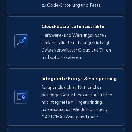
zu Code-Erstellung und Tests.
Amazon products - find products by using
Cloud-basierte Infrastruktur
upc numbers
Hardware- und Wartungskosten
Title, Seller name, Brand, Description, Initial
senken - alle Berechnungen in Bright
price, Currency, Availability, Reviews count, and
Datas verwalteter Cloud ausführen
more.
und sofort skalieren.
35.3K+
5.7K+
Gratis testen
Integrierte Proxys & Entsperrung
Scraper als echter Nutzer über
beliebige Geo-Standorte ausführen,
LinkedIn company information
mit integriertem Fingerprinting,
ID, Name, Country code, Locations, Followers,
automatischen Wiederholungen,
Employees in linkedin, About, Specialties, and
CAPTCHA-Lösung und mehr.
more.