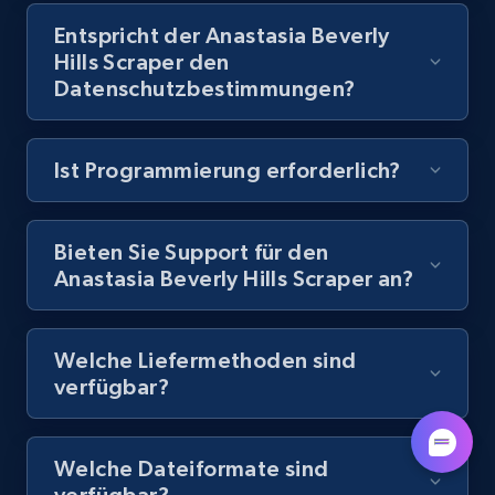
URL, Title, Youtuber, Youtuber md5, Video url,
Video length, Likes, Views, and more.
Entspricht der Anastasia Beverly
Hills Scraper den
Datenschutzbestimmungen?
8.1K+
716+
Gratis testen
Ist Programmierung erforderlich?
Amazon Reviews
URL, Product name, Product rating, Product
Bieten Sie Support für den
rating object, Product rating max, Rating,
Anastasia Beverly Hills Scraper an?
Author name, Asin, and more.
7.4K+
871+
Gratis testen
Welche Liefermethoden sind
verfügbar?
TikTok - Posts
Welche Dateiformate sind
URL, Post id, Description, Create time, Digg