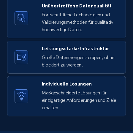
Unübertroffene Datenqualität
8.1K+
716+
Gratis testen
Fortschrittliche Technologien und
Validierungsmethoden für qualitativ
hochwertige Daten.
Youtube - Videos posts - Search new
youtube videos by keyword
Leistungsstarke Infrastruktur
URL, Title, Youtuber, Youtuber md5, Video url,
Große Datenmengen scrapen, ohne
Video length, Likes, Views, and more.
blockiert zu werden.
8.1K+
716+
Gratis testen
Individuelle Lösungen
Maßgeschneiderte Lösungen für
einzigartige Anforderungen und Ziele
Youtube - Videos posts - Discover videos by
erhalten.
channel URL
URL, Title, Youtuber, Youtuber md5, Video url,
Video length, Likes, Views, and more.