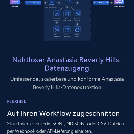
13.2K+
1.6K+
Gratis testen
Zillow properties listing information
Zpid, City, State, HomeStatus, Address,
IsListingClaimedByCurrentSignedInUser,
IsCurrentSignedInAgentResponsible, Bedrooms,
Nahtloser Anastasia Beverly Hills-
and more.
Datenzugang
Umfassende, skalierbare und konforme Anastasia
12K+
1.3K+
Gratis testen
Beverly Hills-Datenextraktion
FLEXIBEL
Zillow properties listing information -
Auf Ihren Workflow zugeschnitten
Discover by custom filters - location, home
Strukturierte Daten in JSON-, NDJSON- oder CSV-Dateien
type and status
per Webhook oder API-Lieferung erhalten.