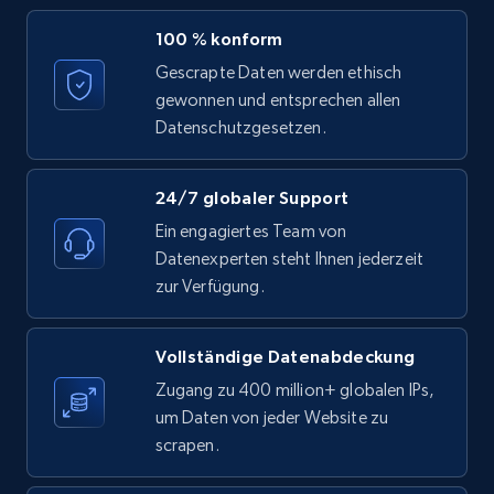
100 % konform
Gescrapte Daten werden ethisch
TikTok - Profiles - Discover by search URL
gewonnen und entsprechen allen
and country
Datenschutzgesetzen.
Account id, Nickname, Biography, Awg
engagement rate, Comment engagement rate,
24/7 globaler Support
Like engagement rate, Bio link, Predicted lang,
Ein engagiertes Team von
and more.
Datenexperten steht Ihnen jederzeit
zur Verfügung.
8.3K+
963+
Gratis testen
Vollständige Datenabdeckung
Zugang zu 400 million+ globalen IPs,
Youtube - Videos posts
um Daten von jeder Website zu
URL, Title, Youtuber, Youtuber md5, Video url,
scrapen.
Video length, Likes, Views, and more.