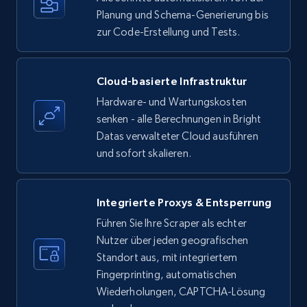
35.3K+
Planung und Schema-Generierung bis
5.7K+
Gratis testen
zur Code-Erstellung und Tests.
Amazon products - find products by using
Cloud-basierte Infrastruktur
upc numbers
Hardware- und Wartungskosten
Title, Seller name, Brand, Description, Initial
senken - alle Berechnungen in Bright
price, Currency, Availability, Reviews count, and
Datas verwalteter Cloud ausführen
more.
und sofort skalieren.
35.3K+
5.7K+
Gratis testen
Integrierte Proxys & Entsperrung
Führen Sie Ihre Scraper als echter
Nutzer über jeden geografischen
LinkedIn company information
Standort aus, mit integriertem
ID, Name, Country code, Locations, Followers,
Fingerprinting, automatischen
Employees in linkedin, About, Specialties, and
Wiederholungen, CAPTCHA-Lösung
more.