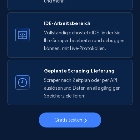
und mehr.
33.6K+
3.5K+
Gratis testen
IDE-Arbeitsbereich
Vollständig gehostete IDE, in der Sie
Ihre Scraper bearbeiten und debuggen
Instagram - Profiles
können, mit Live-Protokollen.
Account, Fbid, ID, Followers, Posts count, Is
business account, Is professional account, Is
verified, and more.
Geplante Scraping-Lieferung
Scraper nach Zeitplan oder per API
22.4K+
3.5K+
Gratis testen
auslösen und Daten an alle gängigen
Speicherziele liefern
Instagram - Profiles - Collect profile
Gratis testen
information by user name
Account, Fbid, ID, Followers, Posts count, Is