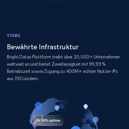
LinkedIn posts - Discover posts by Profile
URL
URL, ID, User id, Use url, Title, Headline, Post
STABIL
text, Date posted, and more.
Bewährte Infrastruktur
11.3K+
1.5K+
Gratis testen
Bright Datas Plattform treibt über 20,000+ Unternehmen
weltweit an und bietet Zuverlässigkeit mit 99,99 %
Betriebszeit sowie Zugang zu 400M+ echten Nutzer-IPs
aus 195 Ländern.
LinkedIn posts - Discover new posts
company URL
URL, ID, User id, Use url, Title, Headline, Post
text, Date posted, and more.
11.3K+
1.5K+
Gratis testen