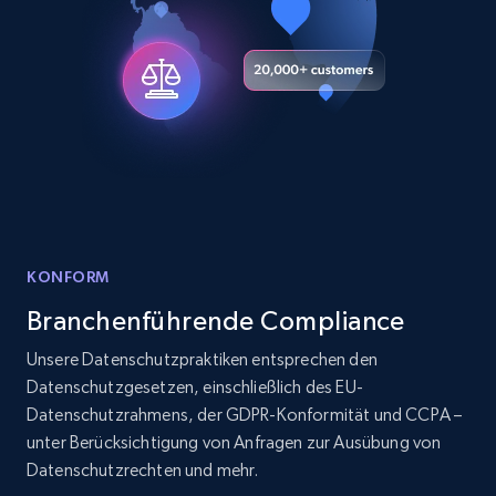
X (formerly Twitter) - Posts
ID, User posted, Name, Description, Date
posted, Photos, URL, Quoted post, and more.
10.4K+
1.2K+
Gratis testen
KONFORM
X (formerly Twitter) - Posts - Collecting
Branchenführende Compliance
Twitter posts URLs
Unsere Datenschutzpraktiken entsprechen den
ID, User posted, Name, Description, Date
Datenschutzgesetzen, einschließlich des EU-
posted, Photos, URL, Quoted post, and more.
Datenschutzrahmens, der GDPR-Konformität und CCPA –
unter Berücksichtigung von Anfragen zur Ausübung von
10.4K+
1.2K+
Gratis testen
Datenschutzrechten und mehr.