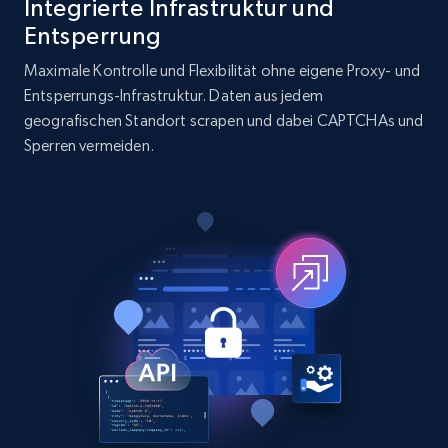
Integrierte Infrastruktur und
Entsperrung
Maximale Kontrolle und Flexibilität ohne eigene Proxy- und
LinkedIn posts
Entsperrungs-Infrastruktur. Daten aus jedem
URL, ID, User id, Use url, Title, Headline, Post
geografischen Standort scrapen und dabei CAPTCHAs und
text, Date posted, and more.
Sperren vermeiden.
11.3K+
1.5K+
Gratis testen
LinkedIn posts - Discover user's articles by
URL
URL, ID, User id, Use url, Title, Headline, Post
text, Date posted, and more.
11.3K+
1.5K+
Gratis testen