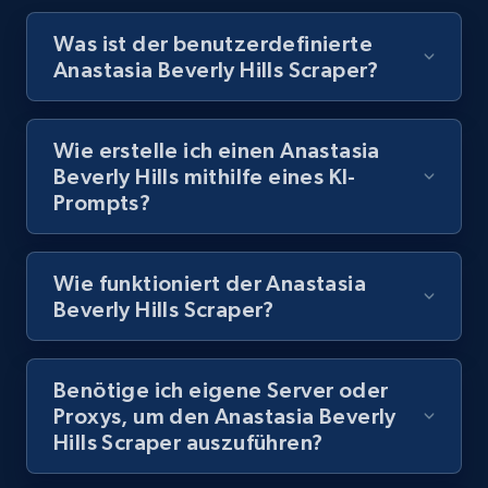
Video length, Likes, Views, and more.
Was ist der benutzerdefinierte
Anastasia Beverly Hills Scraper?
8.1K+
716+
Gratis testen
Wie erstelle ich einen Anastasia
Beverly Hills mithilfe eines KI-
Youtube - Videos posts - Discovery records
Prompts?
by Explore page URL
URL, Title, Youtuber, Youtuber md5, Video url,
Video length, Likes, Views, and more.
Wie funktioniert der Anastasia
Beverly Hills Scraper?
8.1K+
716+
Gratis testen
Benötige ich eigene Server oder
Proxys, um den Anastasia Beverly
Youtube - Videos posts - Discovery videos
Hills Scraper auszuführen?
by podcast url