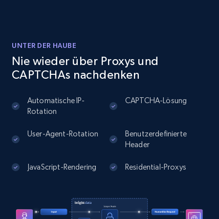
Instagram - Posts
UNTER DER HAUBE
URL, User posted, Description, Hashtags, Num
Nie wieder über Proxys und
comments, Date posted, Likes, Photos, and
CAPTCHAs nachdenken
more.
Automatische IP-
CAPTCHA-Lösung
13.2K+
1.6K+
Gratis testen
Rotation
User-Agent-Rotation
Benutzerdefinierte
Header
Instagram - Posts - Collects posts from a
specific URLs by using profile URL
JavaScript-Rendering
Residential-Proxys
URL, User posted, Description, Hashtags, Num
comments, Date posted, Likes, Photos, and
more.