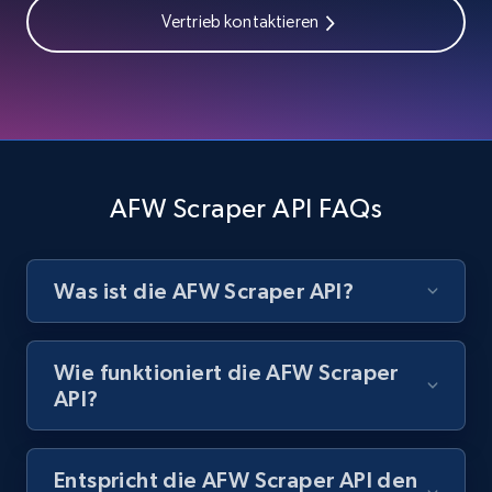
Currency, Colour code, Colour, Description, and
Vertrieb kontaktieren
more.
1.2K+
208+
Gratis testen
Zara - Products - discovery by category url
AFW Scraper API FAQs
Category id, Product id, Product name, Price,
Currency, Colour code, Colour, Description, and
more.
Was ist die AFW Scraper API?
1.2K+
208+
Gratis testen
Wie funktioniert die AFW Scraper
API?
Best Buy products
Entspricht die AFW Scraper API den
URL, Product id, Title, Images, Final price,