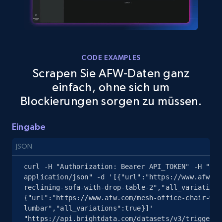
Amazon sellers info
Seller id, URL, Seller name, Description, Detailed
info, Stars, Feedbacks, Return policy, and more.
CODE EXAMPLES
2.5K+
378+
Gratis testen
Scrapen Sie AFW-Daten ganz
einfach, ohne sich um
Blockierungen sorgen zu müssen.
eBay
Eingabe
URL, Product id, Title, Seller name, Seller rating,
Seller reviews, Breadcrumbs, Root category, and
JSON
more.
curl -H "Authorization: Bearer API_TOKEN" -H "Con
2.5K+
358+
Gratis testen
application/json" -d '[{"url":"https://www.afw.co
reclining-sofa-with-drop-table-2","all_variations
{"url":"https://www.afw.com/mesh-office-chair-w-a
lumbar","all_variations":true}]' 
"https://api.brightdata.com/datasets/v3/trigger?