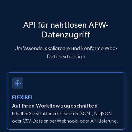
price, Currency, Availability, Reviews count, and
  }

more.
]
API für nahtlosen AFW-
2.1K+
375+
Gratis testen
Datenzugriff
Umfassende, skalierbare und konforme Web-
Amazon products global dataset - Collect
Datenextraktion
products from Brands URLs
Title, Seller name, Brand, Description, Initial
price, Currency, Availability, Reviews count, and
more.
FLEXIBEL
2.1K+
375+
Gratis testen
Auf Ihren Workflow zugeschnitten
Erhalten Sie strukturierte Daten in JSON-, NDJSON-
oder CSV-Dateien per Webhook- oder API-Lieferung.
Home Depot US