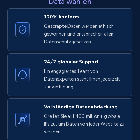
Data wählen
100% konform
Home Depot US - Discovery products by
Gescrapte Daten werden ethisch
specific category URL
gewonnen und entsprechen allen
URL, Domain, Country code, Model number,
Datenschutzgesetzen.
Sku, Product id, Product name, Manufacturer,
and more.
24/7 globaler Support
Ein engagiertes Team von
2.1K+
352+
Gratis testen
Datenexperten steht Ihnen jederzeit
zur Verfügung.
Etsy
Vollständige Datenabdeckung
URL, Product id, Listing inventory id, Title, Rating,
Greifen Sie auf 400 million+ globale
Reviews count shop, Reviews count item, Initial
IPs zu, um Daten von jeder Website zu
price, and more.
scrapen.