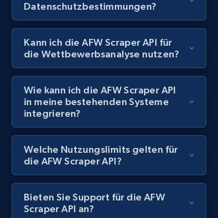
Datenschutzbestimmungen?
Currency, Discount, Initial price, and more.
1.1K+
148+
Gratis testen
Kann ich die AFW Scraper API für
die Wettbewerbsanalyse nutzen?
Best Buy products - Collect data on
Wie kann ich die AFW Scraper API
products using specified keywords
in meine bestehenden Systeme
URL, Product id, Title, Images, Final price,
integrieren?
Currency, Discount, Initial price, and more.
1.1K+
148+
Gratis testen
Welche Nutzungslimits gelten für
die AFW Scraper API?
Lowes.com
Bieten Sie Support für die AFW
Scraper API an?
URL, Domain, Marketplace pn, Sku, Other pn,