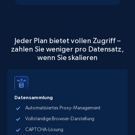
Walmart - products - Collects products by
specific keywords
URL, Final price, Sku, Currency, Gtin,
Specifications, Image urls, Top reviews, and
more.
Jeder Plan bietet vollen Zugriff –
zahlen Sie weniger pro Datensatz,
5.6K+
874+
Gratis testen
wenn Sie skalieren
Walmart - products - Discover products by
using sku numbers
Datensammlung
URL, Final price, Sku, Currency, Gtin,
Specifications, Image urls, Top reviews, and
Automatisiertes Proxy-Management
more.
Vollständige Browser-Darstellung
5.6K+
874+
Gratis testen
CAPTCHA-Lösung