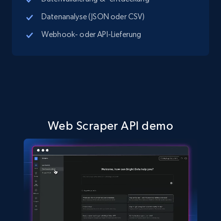
Datenanalyse (JSON oder CSV)
TikTok Shop - Collect TikTok shop products
by keywords search
Webhook- oder API-Lieferung
URL, Title, Available, Description, Currency, Initial
price, Final price, Discount percent, and more.
5.4K+
667+
Gratis testen
Web Scraper API demo
TikTok Shop - discover records by shop url
URL, Title, Available, Description, Currency, Initial
price, Final price, Discount percent, and more.
5.4K+
667+
Gratis testen