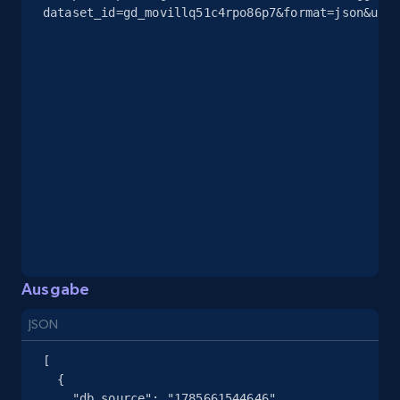
eBay - Gather data on products using
dataset_id=gd_movillq51c4rpo86p7&format=json&unco
specified keywords
URL, Product id, Title, Seller name, Seller rating,
Seller reviews, Breadcrumbs, Root category, and
more.
2.5K+
358+
Gratis testen
eBay - Collect products from shops on eBay
URL, Product id, Title, Seller name, Seller rating,
Seller reviews, Breadcrumbs, Root category, and
Ausgabe
more.
JSON
2.5K+
358+
Gratis testen
[

  {

    "db_source": "1785661544646",
