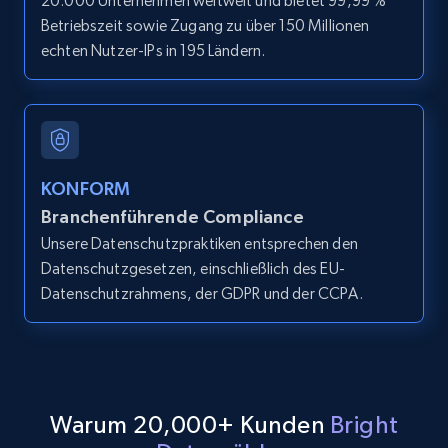
20.000 Unternehmen weltweit und bietet 99,99 %
Home Depot US - Discover products by
Betriebszeit sowie Zugang zu über 150 Millionen
specified URL
echten Nutzer-IPs in 195 Ländern.
URL, Domain, Country code, Model number,
Sku, Product id, Product name, Manufacturer,
and more.
2.1K+
352+
Gratis testen
KONFORM
Branchenführende Compliance
Unsere Datenschutzpraktiken entsprechen den
Datenschutzgesetzen, einschließlich des EU-
Home Depot US - Discover products by
Datenschutzrahmens, der GDPR und der CCPA.
specified UPC
URL, Domain, Country code, Model number,
Sku, Product id, Product name, Manufacturer,
and more.
Warum 20,000+ Kunden
Bright
2.1K+
352+
Gratis testen