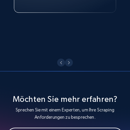
and more.
Technologies and Pricing at Shopee
Philippines Inc.
1.3K+
174+
Gratis testen
Target - Discover products by specified
UPC
URL, Product id, Title, Product description,
Rating, Reviews count, Initial price, Discount,
and more.
1.3K+
174+
Gratis testen
Möchten Sie mehr erfahren?
Sprechen Sie mit einem Experten, um Ihre Scraping
Anforderungen zu besprechen.
Zara - Products
Category id, Product id, Product name, Price,