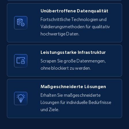
1.9K+
322+
Gratis testen
Unübertroffene Datenqualität
Fortschrittliche Technologien und
Validierungsmethoden für qualitativ
Etsy - Collect data on products using
hochwertige Daten.
specified keywords
URL, Product id, Listing inventory id, Title, Rating,
Leistungsstarke Infrastruktur
Reviews count shop, Reviews count item, Initial
price, and more.
Scrapen Sie große Datenmengen,
ohne blockiert zu werden.
1.9K+
322+
Gratis testen
Maßgeschneiderte Lösungen
Erhalten Sie maßgeschneiderte
Lösungen für individuelle Bedürfnisse
Etsy - Collects data from shop's URL
und Ziele.
URL, Product id, Listing inventory id, Title, Rating,
Reviews count shop, Reviews count item, Initial
price, and more.