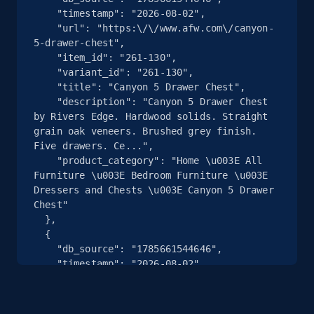
    "timestamp": "2026-08-02",

eBay - Collect records by category
    "url": "https:\/\/www.afw.com\/canyon-
5-drawer-chest",

URL, Product id, Title, Seller name, Seller rating,
    "item_id": "261-130",

Seller reviews, Breadcrumbs, Root category, and
    "variant_id": "261-130",

more.
    "title": "Canyon 5 Drawer Chest",

    "description": "Canyon 5 Drawer Chest 
by Rivers Edge. Hardwood solids. Straight 
2.5K+
358+
Gratis testen
grain oak veneers. Brushed grey finish. 
Five drawers. Ce...",

    "product_category": "Home \u003E All 
Furniture \u003E Bedroom Furniture \u003E 
Google Shopping
Dressers and Chests \u003E Canyon 5 Drawer 
Chest"

URL, Product id, Title, Product description,
  },

Rating, Reviews count, Images, Variations, and
  {

more.
    "db_source": "1785661544646",

    "timestamp": "2026-08-02",

2.4K+
199+
Gratis testen
    "url": "https:\/\/www.afw.com\/sunrise-
at-dream-lake",

    "item_id": "125-BQ40700",
