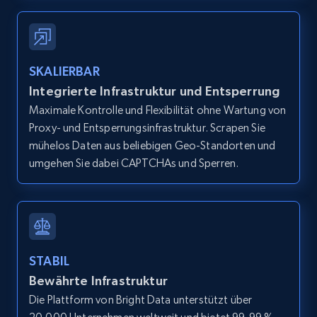
URL, Domain, Country code, Model number,
Sku, Product id, Product name, Manufacturer,
and more.
SKALIERBAR
2.1K+
352+
Gratis testen
Integrierte Infrastruktur und Entsperrung
Maximale Kontrolle und Flexibilität ohne Wartung von
Proxy- und Entsperrungsinfrastruktur. Scrapen Sie
mühelos Daten aus beliebigen Geo-Standorten und
Home Depot US - Gather data on products
umgehen Sie dabei CAPTCHAs und Sperren.
using specified keywords
URL, Domain, Country code, Model number,
Sku, Product id, Product name, Manufacturer,
and more.
STABIL
2.1K+
352+
Gratis testen
Bewährte Infrastruktur
Die Plattform von Bright Data unterstützt über