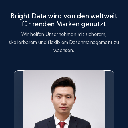
1.9K+
322+
Gratis testen
Bright Data wird von den weltweit
führenden Marken genutzt
Wir helfen Unternehmen mit sicherem,
Amazon products search
skalierbarem und flexiblem Datenmanagement zu
Asin, URL, Name, Sponsored, Initial price, Final
wachsen.
price, Currency, Sold, and more.
1.6K+
180+
Gratis testen
Target
URL, Product id, Title, Product description,
Rating, Reviews count, Initial price, Discount,
and more.