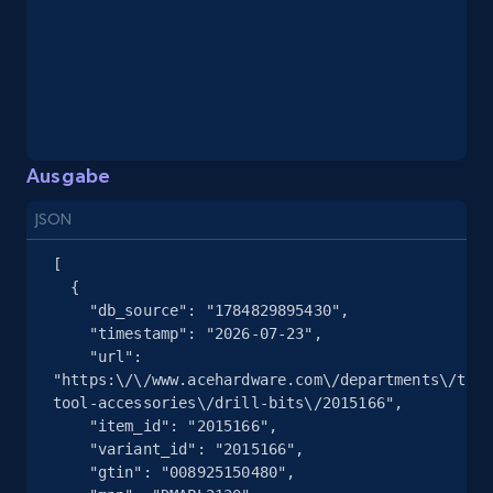
Seller reviews, Breadcrumbs, Root category, and
more.
2.5K+
359+
Gratis testen
Ausgabe
Google Shopping
JSON
URL, Product id, Title, Product description,
[

Rating, Reviews count, Images, Variations, and
  {

more.
    "db_source": "1784829895430",

    "timestamp": "2026-07-23",

    "url": 
2.4K+
200+
Gratis testen
"https:\/\/www.acehardware.com\/departments\/tool
tool-accessories\/drill-bits\/2015166",

    "item_id": "2015166",

    "variant_id": "2015166",

Google Shopping - collects products from
    "gtin": "008925150480",

web using keywords