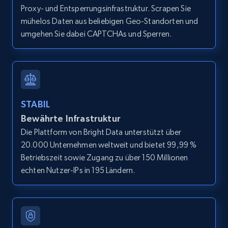
Title, Seller name, Brand, Description, Initial
Proxy- und Entsperrungsinfrastruktur. Scrapen Sie
price, Currency, Availability, Reviews count, and
mühelos Daten aus beliebigen Geo-Standorten und
more.
umgehen Sie dabei CAPTCHAs und Sperren.
2.1K+
375+
Gratis testen
STABIL
Amazon products global dataset - Collect
Amazon products by seller URL
Bewährte Infrastruktur
Die Plattform von Bright Data unterstützt über
Title, Seller name, Brand, Description, Initial
price, Currency, Availability, Reviews count, and
20.000 Unternehmen weltweit und bietet 99,99 %
more.
Betriebszeit sowie Zugang zu über 150 Millionen
echten Nutzer-IPs in 195 Ländern.
2.1K+
375+
Gratis testen