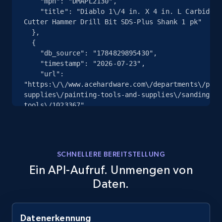
    "mpn": "DMAPL2130",

    "title": "Diablo 1\/4 in. X 4 in. L Carbide Tipped 2-
URL, Product id, Title, Product description,
Cutter Hammer Drill Bit SDS-Plus Shank 1 pk"

Rating, Reviews count, Images, Variations, and
  },

more.
  {

    "db_source": "1784829895430",

    "timestamp": "2026-07-23",

2.4K+
200+
Gratis testen
    "url": 
"https:\/\/www.acehardware.com\/departments\/pain
supplies\/painting-tools-and-supplies\/sanding-pa
tools\/1023367",

Home Depot US
    "item_id": "1023367",

    "variant_id": "1023367",

URL, Domain, Country code, Model number,
    "gtin": "008925156888",

Sku, Product id, Product name, Manufacturer,
    "mpn": "DND090220H05G",

and more.
SCHNELLERE BEREITSTELLUNG
    "title": "Diablo SandNet Ceramic Blend 220 Grit Ultra 
Ein API-Aufruf. Unmengen von
Fine Drywall Sand Pad"

2.1K+
355+
Gratis testen
  },

Daten.
  {

    "db_source": "1784829895430",

    "timestamp": "2026-07-23",

Datenerkennung
    "url": 