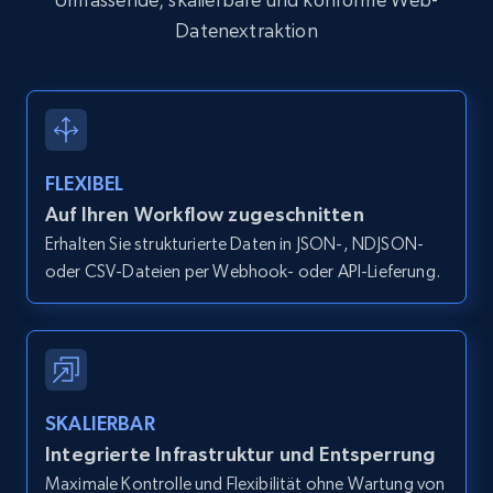
Datenextraktion
2.1K+
375+
Gratis testen
Amazon products global dataset -
FLEXIBEL
Collecting products by keyword search
Auf Ihren Workflow zugeschnitten
Title, Seller name, Brand, Description, Initial
Erhalten Sie strukturierte Daten in JSON-, NDJSON-
price, Currency, Availability, Reviews count, and
oder CSV-Dateien per Webhook- oder API-Lieferung.
more.
2.1K+
375+
Gratis testen
SKALIERBAR
Amazon products global dataset - Collects
Integrierte Infrastruktur und Entsperrung
products by best sellers category URL
Maximale Kontrolle und Flexibilität ohne Wartung von