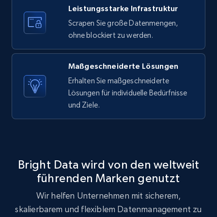
Leistungsstarke Infrastruktur
Scrapen Sie große Datenmengen,
Amazon products search
ohne blockiert zu werden.
Asin, URL, Name, Sponsored, Initial price, Final
price, Currency, Sold, and more.
Maßgeschneiderte Lösungen
Erhalten Sie maßgeschneiderte
1.6K+
181+
Gratis testen
Lösungen für individuelle Bedürfnisse
und Ziele.
Target
URL, Product id, Title, Product description,
Rating, Reviews count, Initial price, Discount,
Bright Data wird von den weltweit
and more.
führenden Marken genutzt
Wir helfen Unternehmen mit sicherem,
1.3K+
175+
Gratis testen
skalierbarem und flexiblem Datenmanagement zu