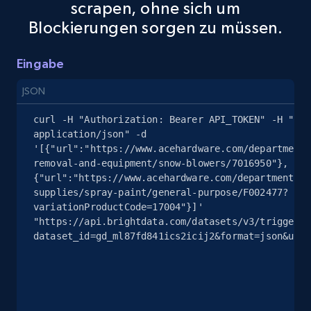
scrapen, ohne sich um
Seller reviews, Breadcrumbs, Root category, and
Blockierungen sorgen zu müssen.
more.
Eingabe
2.5K+
359+
Gratis testen
JSON
curl -H "Authorization: Bearer API_TOKEN" -H "Con
eBay - Collect products from shops on eBay
application/json" -d 
'[{"url":"https://www.acehardware.com/departments
URL, Product id, Title, Seller name, Seller rating,
removal-and-equipment/snow-blowers/7016950"},
Seller reviews, Breadcrumbs, Root category, and
{"url":"https://www.acehardware.com/departments/p
more.
supplies/spray-paint/general-purpose/F002477?
variationProductCode=17004"}]' 
2.5K+
359+
Gratis testen
"https://api.brightdata.com/datasets/v3/trigger?
dataset_id=gd_ml87fd841ics2icij2&format=json&unco
eBay - Collect records by category
URL, Product id, Title, Seller name, Seller rating,