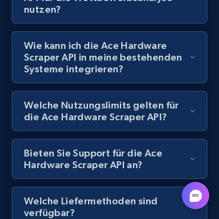
nutzen?
Lazada - Products - Discover products by
Wie kann ich die Ace Hardware
keyword
Scraper API in meine bestehenden
Systeme integrieren?
URL, Title, Rating, Reviews, Initial price, Final
price, Currency, Stock, and more.
Welche Nutzungslimits gelten für
991+
165+
Gratis testen
die Ace Hardware Scraper API?
Bieten Sie Support für die Ace
Lazada - Products - Discover products by
Hardware Scraper API an?
category URL or brand URL
URL, Title, Rating, Reviews, Initial price, Final
price, Currency, Stock, and more.
Welche Liefermethoden sind
verfügbar?