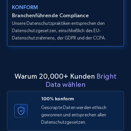
Amazon products global dataset - Collect
KONFORM
products from Brands URLs
Branchenführende Compliance
Title, Seller name, Brand, Description, Initial
Unsere Datenschutzpraktiken entsprechen den
price, Currency, Availability, Reviews count, and
Datenschutzgesetzen, einschließlich des EU-
more.
Datenschutzrahmens, der GDPR und der CCPA.
2.1K+
375+
Gratis testen
Warum 20,000+ Kunden
Bright
Etsy
Data wählen
URL, Product id, Listing inventory id, Title, Rating,
Reviews count shop, Reviews count item, Initial
price, and more.
100% konform
Gescrapte Daten werden ethisch
1.9K+
323+
Gratis testen
gewonnen und entsprechen allen
Datenschutzgesetzen.