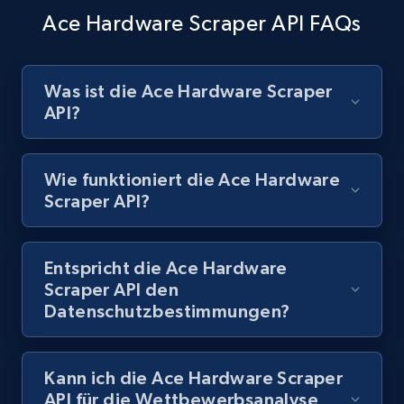
1.1K+
149+
Gratis testen
Ace Hardware Scraper API FAQs
Was ist die Ace Hardware Scraper
Best Buy products - Collect data on
API?
products using specified keywords
URL, Product id, Title, Images, Final price,
Currency, Discount, Initial price, and more.
Wie funktioniert die Ace Hardware
Scraper API?
1.1K+
149+
Gratis testen
Entspricht die Ace Hardware
Scraper API den
Lazada - Products
Datenschutzbestimmungen?
URL, Title, Rating, Reviews, Initial price, Final
price, Currency, Stock, and more.
Kann ich die Ace Hardware Scraper
991+
165+
Gratis testen
API für die Wettbewerbsanalyse