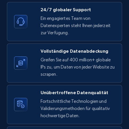
24/7 globaler Support
Etsy - Collect data on products using
Ein engagiertes Team von
specified keywords
Datenexperten steht Ihnen jederzeit
URL, Product id, Listing inventory id, Title, Rating,
zur Verfügung.
Reviews count shop, Reviews count item, Initial
price, and more.
Vollständige Datenabdeckung
1.9K+
323+
Gratis testen
Greifen Sie auf 400 million+ globale
IPs zu, um Daten von jeder Website zu
scrapen.
Etsy - Collects data from shop's URL
Unübertroffene Datenqualität
URL, Product id, Listing inventory id, Title, Rating,
Reviews count shop, Reviews count item, Initial
Fortschrittliche Technologien und
price, and more.
Validierungsmethoden für qualitativ
hochwertige Daten.
1.9K+
323+
Gratis testen