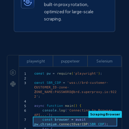
built-in proxy rotation,
optimized for large-scale
scraping.
playwright
puppeteer
Selenium
const
 pw 
=
require
(
'playwright'
)
;
const
SBR_CDP
=
'wss://brd-customer-
CUSTOMER_ID-zone-
ZONE_NAME:PASSWORD@brd.superproxy.io:922
2'
;
async
function
main
(
)
{
    console
.
log
(
'Connecting to Browser 
API...'
)
;
const
 browser 
=
await
pw
.
chromium
.
connectOverCDP
(
SBR_CDP
)
;
try
{