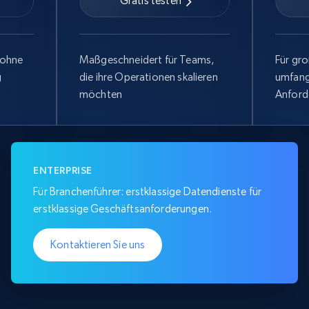
Gratis testen
 ohne
Maßgeschneidert für Teams,
Für gr
g
die ihre Operationen skalieren
umfang
möchten
Anford
ENTERPRISE
Für Branchenführer: erstklassige Datendienste für
erstklassige Geschäftsanforderungen.
Kontaktieren Sie uns