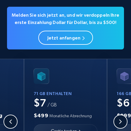
Melden Sie sich jetzt an, und wir verdoppeln Ihre
erste Einzahlung Dollar für Dollar, bis zu $500!
Jetzt anfangen
71 GB ENTHALTEN
166 G
$7
$6
/ GB
g
$499
$99
Monatliche Abrechnung