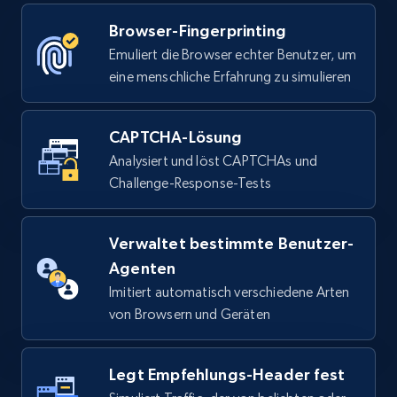
    console
.
error
(
err
.
stack 
||
 err
)
;
    process
.
exit
(
1
)
;
Browser-Fingerprinting
}
)
;
Emuliert die Browser echter Benutzer, um
eine menschliche Erfahrung zu simulieren
CAPTCHA-Lösung
Analysiert und löst CAPTCHAs und
Challenge-Response-Tests
Verwaltet bestimmte Benutzer-
Agenten
Imitiert automatisch verschiedene Arten
von Browsern und Geräten
Legt Empfehlungs-Header fest