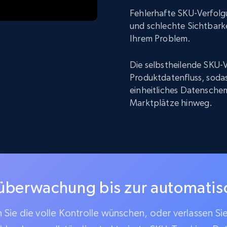
Fehlerhafte SKU-Verfolg
und schlechte Sichtbarke
Ihrem Problem.
Die selbstheilende SKU-V
Produktdatenfluss, sodas
einheitliches Datenschem
Marktplätze hinweg.
überwachung bis zur automati
Sie die volle Kontrolle wünschen, oder verlassen Si