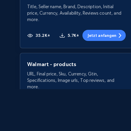
Title, Seller name, Brand, Description, Initial
price, Currency, Availability, Reviews count, and
more.
35.2K+
5.7K+
Jetzt anfangen
Walmart - products
URL, Final price, Sku, Currency, Gtin,
Specifications, Image urls, Top reviews, and
more.
5.6K+
875+
Jetzt anfangen