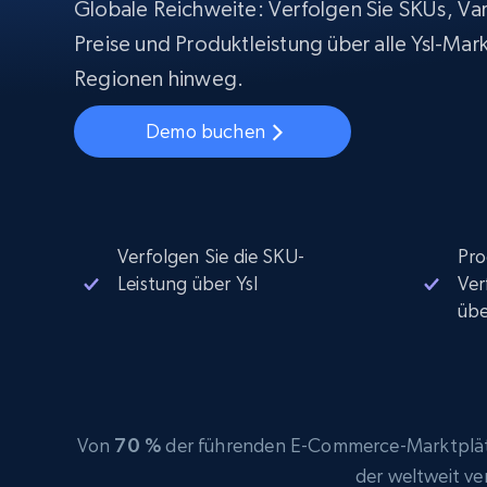
Beginnt bei
Globale Reichweite: Verfolgen Sie SKUs, Var
$5
$2.5/G
50% OFF
Preise und Produktleistung über alle Ysl-Mar
Beginnt bei
ISP proxys
PROXY-INFRASTRUKTUR
Regionen hinweg.
$1.3/IP
Demo buchen
Residential proxys
50% OFF
400M+ globale IPs von echten Peer-
Geräten
Datacenter proxys
Schnelle, zuverlässige Proxys für
effiziente Datenextraktion
Verfolgen Sie die SKU-
Pro
Leistung über Ysl
Ver
üb
Von
70 %
der führenden E-Commerce-Marktplätz
der weltweit v