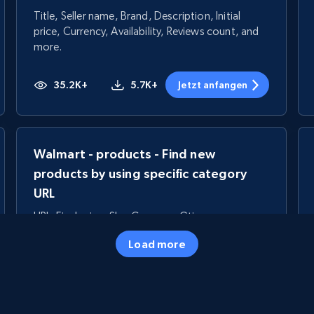
Title, Seller name, Brand, Description, Initial
price, Currency, Availability, Reviews count, and
more.
35.2K+
5.7K+
Jetzt anfangen
Walmart - products - Find new
products by using specific category
URL
URL, Final price, Sku, Currency, Gtin,
Specifications, Image urls, Top reviews, and
Load more
more.
5.6K+
875+
Jetzt anfangen