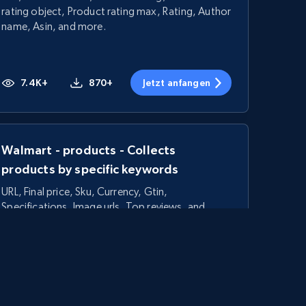
rating object, Product rating max, Rating, Author
name, Asin, and more.
7.4K+
870+
Jetzt anfangen
Walmart - products - Collects
products by specific keywords
URL, Final price, Sku, Currency, Gtin,
Specifications, Image urls, Top reviews, and
more.
5.6K+
875+
Jetzt anfangen