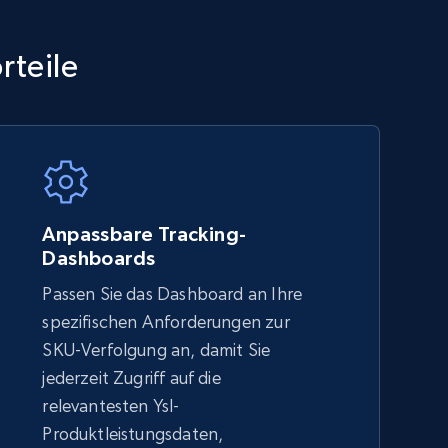
TikTok Shop - category
rteile
URL, Title, Available, Description, Currency, Initial
price, Final price, Discount percent, and more.
5.4K+
668+
Jetzt anfangen
Anpassbare Tracking-
Dashboards
Passen Sie das Dashboard an Ihre
Amazon sellers info
spezifischen Anforderungen zur
Seller id, URL, Seller name, Description, Detailed
SKU-Verfolgung an, damit Sie
info, Stars, Feedbacks, Return policy, and more.
jederzeit Zugriff auf die
relevantesten Ysl-
Produktleistungsdaten,