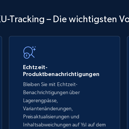
TikTok Shop
KU-Tracking – Die wichtigsten Vo
URL, Title, Available, Description, Currency, Initial
price, Final price, Discount percent, and more.
5.4K+
668+
Jetzt anfangen
Echtzeit-
Produktbenachrichtigungen
Bleiben Sie mit Echtzeit-
TikTok Shop - discover records by shop
Benachrichtigungen über
url
Lagerengpässe,
Variantenänderungen,
URL, Title, Available, Description, Currency, Initial
price, Final price, Discount percent, and more.
Preisaktualisierungen und
Inhaltsabweichungen auf Ysl auf dem