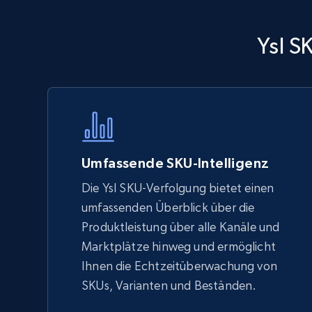
Walmart - products - Discover
Ysl S
products by using sku numbers
URL, Final price, Sku, Currency, Gtin,
Specifications, Image urls, Top reviews, and
more.
5.6K+
875+
Jetzt anfangen
Umfassende SKU-Intelligenz
Die Ysl SKU-Verfolgung bietet einen
umfassenden Überblick über die
TikTok Shop - Collect TikTok shop
Produktleistung über alle Kanäle und
products by keywords search
Marktplätze hinweg und ermöglicht
URL, Title, Available, Description, Currency, Initial
Ihnen die Echtzeitüberwachung von
price, Final price, Discount percent, and more.
SKUs, Varianten und Beständen.