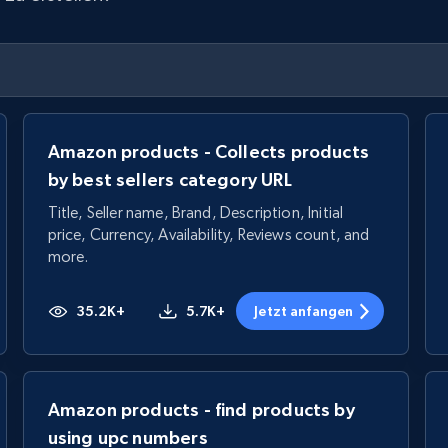
Amazon products - Collects products
by best sellers category URL
Title, Seller name, Brand, Description, Initial
price, Currency, Availability, Reviews count, and
more.
35.2K+
5.7K+
Jetzt anfangen
Amazon products - find products by
using upc numbers