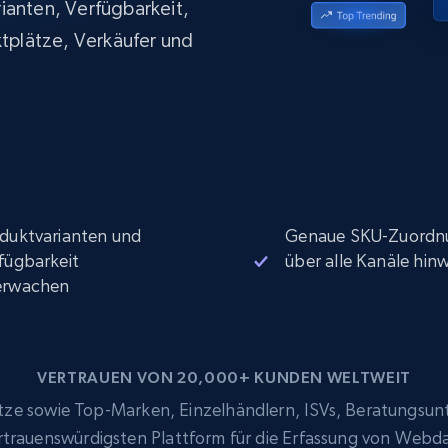
ianten, Verfügbarkeit,
Datacenter proxys
collected
$0.9/IP
B
ktplätze, Verkäufer und
ISP proxys
Über 700.000 vollständig konforme
statische Privatanwender-Proxys
duktvarianten und
Genaue SKU-Zuordn
fügbarkeit
über alle Kanäle hin
erwachen
VERTRAUEN VON 20,000+ KUNDEN WELTWEIT
e sowie Top-Marken, Einzelhändlern, ISVs, Beratungsun
ertrauenswürdigsten Plattform für die Erfassung von Webd