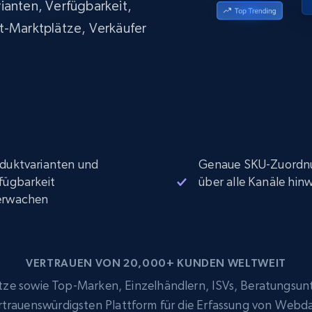
ianten, Verfügbarkeit,
Datacenter proxys
collected
$0.9/IP
B
t-Marktplätze, Verkäufer
ISP proxys
Über 700.000 vollständig konforme
statische Privatanwender-Proxys
duktvarianten und
Genaue SKU-Zuordn
fügbarkeit
über alle Kanäle hin
erwachen
VERTRAUEN VON 20,000+ KUNDEN WELTWEIT
e sowie Top-Marken, Einzelhändlern, ISVs, Beratungsun
ertrauenswürdigsten Plattform für die Erfassung von Webd