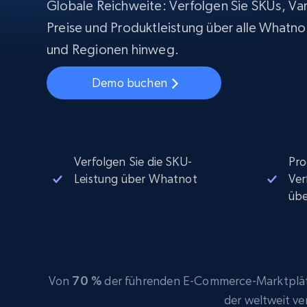
Beginnt bei
Globale Reichweite: Verfolgen Sie SKUs, Var
$5
$2.5/G
50% OFF
Preise und Produktleistung über alle Whatno
Beginnt bei
ISP proxys
PROXY-INFRASTRUKTUR
und Regionen hinweg.
$1.3/IP
Demo buchen
Residential proxys
50% OFF
400M+ globale IPs von echten Peer-
Geräten
Datacenter proxys
Schnelle, zuverlässige Proxys für
effiziente Datenextraktion
Verfolgen Sie die SKU-
Pro
Leistung über Whatnot
Ver
üb
Von
70 %
der führenden E-Commerce-Marktplätz
der weltweit v