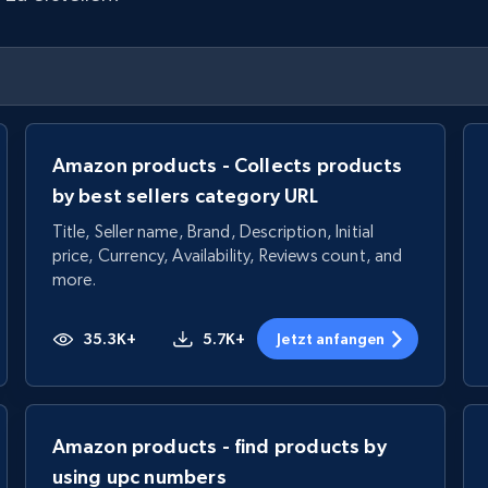
Amazon products - Collects products
by best sellers category URL
Title, Seller name, Brand, Description, Initial
price, Currency, Availability, Reviews count, and
more.
35.3K+
5.7K+
Jetzt anfangen
Amazon products - find products by
using upc numbers