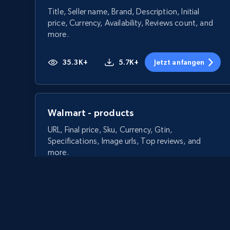
Title, Seller name, Brand, Description, Initial
price, Currency, Availability, Reviews count, and
more.
35.3K+
5.7K+
Jetzt anfangen
Walmart - products
URL, Final price, Sku, Currency, Gtin,
Specifications, Image urls, Top reviews, and
more.
5.6K+
876+
Jetzt anfangen