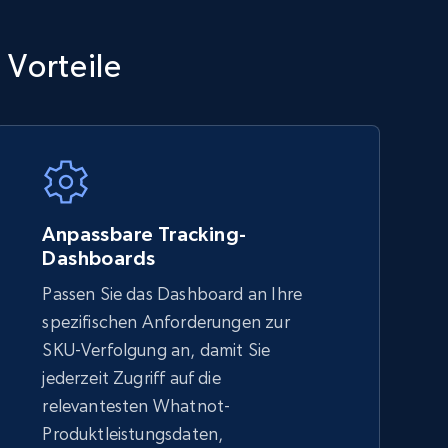
TikTok Shop - category
 Vorteile
URL, Title, Available, Description, Currency, Initial
price, Final price, Discount percent, and more.
5.4K+
668+
Jetzt anfangen
Anpassbare Tracking-
Dashboards
Passen Sie das Dashboard an Ihre
Amazon sellers info
spezifischen Anforderungen zur
Seller id, URL, Seller name, Description, Detailed
SKU-Verfolgung an, damit Sie
info, Stars, Feedbacks, Return policy, and more.
jederzeit Zugriff auf die
relevantesten Whatnot-
Produktleistungsdaten,