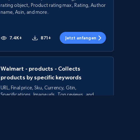
rating object, Product rating max, Rating, Author
name, Asin, and more.
7.4K+
871+
Jetzt anfangen
Walmart - products - Collects
products by specific keywords
URL, Final price, Sku, Currency, Gtin,
Specifications, Image urls, Top reviews, and
more.
5.6K+
876+
Jetzt anfangen