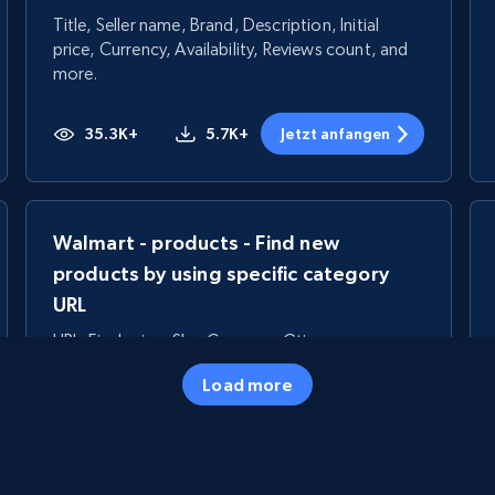
Title, Seller name, Brand, Description, Initial
price, Currency, Availability, Reviews count, and
more.
35.3K+
5.7K+
Jetzt anfangen
Walmart - products - Find new
products by using specific category
URL
URL, Final price, Sku, Currency, Gtin,
Specifications, Image urls, Top reviews, and
Load more
more.
5.6K+
876+
Jetzt anfangen