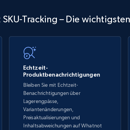
TikTok Shop
SKU-Tracking – Die wichtigsten
URL, Title, Available, Description, Currency, Initial
price, Final price, Discount percent, and more.
5.4K+
668+
Jetzt anfangen
Echtzeit-
Produktbenachrichtigungen
Bleiben Sie mit Echtzeit-
TikTok Shop - discover records by shop
Benachrichtigungen über
url
Lagerengpässe,
Variantenänderungen,
URL, Title, Available, Description, Currency, Initial
price, Final price, Discount percent, and more.
Preisaktualisierungen und
Inhaltsabweichungen auf Whatnot