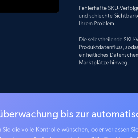
Fehlerhafte SKU-Verfolg
und schlechte Sichtbarke
Ihrem Problem.
Die selbstheilende SKU-V
Produktdatenfluss, sodas
einheitliches Datenschem
Marktplätze hinweg.
überwachung bis zur automati
Sie die volle Kontrolle wünschen, oder verlassen Si