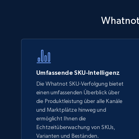
Walmart - products - Discover
Whatnot 
products by using sku numbers
URL, Final price, Sku, Currency, Gtin,
Specifications, Image urls, Top reviews, and
more.
5.6K+
876+
Jetzt anfangen
Umfassende SKU-Intelligenz
Die Whatnot SKU-Verfolgung bietet
einen umfassenden Überblick über
TikTok Shop - Collect TikTok shop
die Produktleistung über alle Kanäle
products by keywords search
und Marktplätze hinweg und
URL, Title, Available, Description, Currency, Initial
ermöglicht Ihnen die
price, Final price, Discount percent, and more.
Echtzeitüberwachung von SKUs,
Varianten und Beständen.