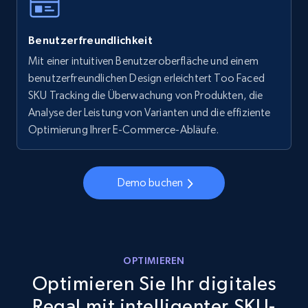
Walmart - products - Collects products by
Benutzerfreundlichkeit
specific keywords
Mit einer intuitiven Benutzeroberfläche und einem
URL, Final price, Sku, Currency, Gtin,
benutzerfreundlichen Design erleichtert Too Faced
Specifications, Image urls, Top reviews, and
more.
SKU Tracking die Überwachung von Produkten, die
Analyse der Leistung von Varianten und die effiziente
Optimierung Ihrer E-Commerce-Abläufe.
5.6K+
877+
Jetzt anfangen
Demo buchen
Walmart - products - Discover products by
using sku numbers
URL, Final price, Sku, Currency, Gtin,
Specifications, Image urls, Top reviews, and
OPTIMIEREN
more.
Optimieren Sie Ihr digitales
Regal mit intelligenter SKU-
5.6K+
877+
Jetzt anfangen