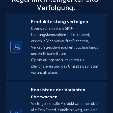
Verfolgung.
Produktleistung verfolgen
TikTok Shop
Überwachen Sie die SKU-
URL, Title, Available, Description, Currency, Initial
Leistungskennzahlen in Too Faced,
price, Final price, Discount percent, and more.
einschließlich verkaufter Einheiten,
Verkaufsgeschwindigkeit, Suchrankings
5.4K+
668+
Jetzt anfangen
und Sichtbarkeit, um
Optimierungsmöglichkeiten zu
identifizieren und das Umsatzwachstum
voranzutreiben.
TikTok Shop - category
URL, Title, Available, Description, Currency, Initial
price, Final price, Discount percent, and more.
Konsistenz der Varianten
überwachen
5.4K+
668+
Jetzt anfangen
Verfolgen Sie alle Produktvarianten über
alle Too Faced-Kanäle hinweg, um eine