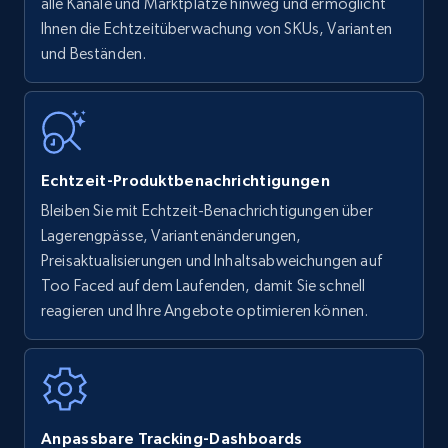
upc numbers
alle Kanäle und Marktplätze hinweg und ermöglicht
Ihnen die Echtzeitüberwachung von SKUs, Varianten
Title, Seller name, Brand, Description, Initial
und Beständen.
price, Currency, Availability, Reviews count, and
more.
35.3K+
5.7K+
Jetzt anfangen
Echtzeit-Produktbenachrichtigungen
Bleiben Sie mit Echtzeit-Benachrichtigungen über
Amazon Reviews
Lagerengpässe, Variantenänderungen,
URL, Product name, Product rating, Product
Preisaktualisierungen und Inhaltsabweichungen auf
rating object, Product rating max, Rating,
Too Faced auf dem Laufenden, damit Sie schnell
Author name, Asin, and more.
reagieren und Ihre Angebote optimieren können.
7.4K+
872+
Jetzt anfangen
Anpassbare Tracking-Dashboards