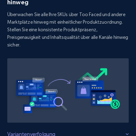
Rating, Reviews count, Initial price, Discount,
hinweg
and more.
Überwachen Sie alle Ihre SKUs über Too Faced und andere
Marktplätze hinweg mit einheitlicher Produktzuordnung.
1.3K+
176+
Jetzt anfangen
Stellen Sie eine konsistente Produktpräsenz,
Preisgenauigkeit und Inhaltsqualität über alle Kanäle hinweg
sicher.
Target - Discover products by specified
UPC
URL, Product id, Title, Product description,
Rating, Reviews count, Initial price, Discount,
and more.
1.3K+
176+
Jetzt anfangen
Zara - Products
Variantenverfolgung