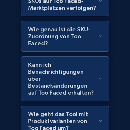
SKUs auf Too Faced-
URL, Title, Rating, Reviews, Initial price, Final
price, Currency, Stock, and more.
Marktplätzen verfolgen?
991+
165+
Jetzt anfangen
Wie genau ist die SKU-
Zuordnung von Too
Faced?
Lazada - Products - Discover products by
keyword
Kann ich
URL, Title, Rating, Reviews, Initial price, Final
Benachrichtigungen
price, Currency, Stock, and more.
über
Bestandsänderungen
991+
165+
Jetzt anfangen
auf Too Faced erhalten?
Wie geht das Tool mit
Lazada - Products - Discover products by
Produktvarianten von
category URL or brand URL
Too Faced um?