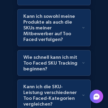
URL, Title, Rating, Reviews, Initial price, Final
price, Currency, Stock, and more.
Kann ich sowohl meine
Produkte als auch die
991+
165+
Jetzt anfangen
SKUs meiner
Mitbewerber auf Too
Faced verfolgen?
Lazada - Products - Discover products by
seller URL
Wie schnell kann ich mit
URL, Title, Rating, Reviews, Initial price, Final
Too Faced SKU Tracking
price, Currency, Stock, and more.
beginnen?
991+
165+
Jetzt anfangen
Kann ich die SKU-
Leistung verschiedener
Too Faced-Kategorien
Lazada - Products - Discover products by
vergleichen?
brand URL