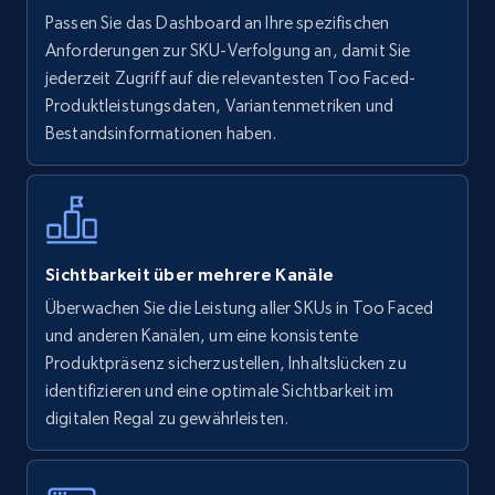
Walmart - products
Passen Sie das Dashboard an Ihre spezifischen
URL, Final price, Sku, Currency, Gtin,
Anforderungen zur SKU-Verfolgung an, damit Sie
Specifications, Image urls, Top reviews, and
jederzeit Zugriff auf die relevantesten Too Faced-
more.
Produktleistungsdaten, Variantenmetriken und
Bestandsinformationen haben.
5.6K+
877+
Jetzt anfangen
Walmart - products - Find new products by
Sichtbarkeit über mehrere Kanäle
using specific category URL
Überwachen Sie die Leistung aller SKUs in Too Faced
URL, Final price, Sku, Currency, Gtin,
und anderen Kanälen, um eine konsistente
Specifications, Image urls, Top reviews, and
Produktpräsenz sicherzustellen, Inhaltslücken zu
more.
identifizieren und eine optimale Sichtbarkeit im
digitalen Regal zu gewährleisten.
5.6K+
877+
Jetzt anfangen