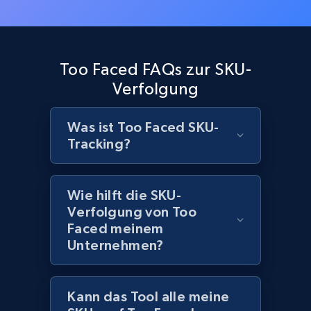
URL, Product id, Title, Images, Final price,
Currency, Discount, Initial price, and more.
1.1K+
149+
Jetzt anfangen
Too Faced FAQs zur SKU-
Verfolgung
Was ist Too Faced SKU-
Best Buy products - Collect data on
Tracking?
products using specified keywords
URL, Product id, Title, Images, Final price,
Currency, Discount, Initial price, and more.
Wie hilft die SKU-
Verfolgung von Too
1.1K+
149+
Jetzt anfangen
Faced meinem
Unternehmen?
Lazada - Products
Kann das Tool alle meine