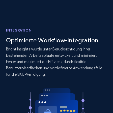
price, and more.
1.9K+
323+
Jetzt anfangen
INTEGRATION
Optimierte Workflow-Integration
Amazon products search
Asin, URL, Name, Sponsored, Initial price, Final
Bright Insights wurde unter Berücksichtigung Ihrer
price, Currency, Sold, and more.
bestehenden Arbeitsabläufe entwickelt und minimiert
Fehler und maximiert die Effizienz durch flexible
1.6K+
181+
Jetzt anfangen
Benutzeroberflächen und vordefinierte Anwendungsfälle
für die SKU-Verfolgung.
Target
URL, Product id, Title, Product description,
Rating, Reviews count, Initial price, Discount,
and more.