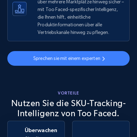
über mehrere Marktplätze hinweg sicher –
eBay - Gather data on products using
mit Too Faced-spezifischer Intelligenz,
specified keywords
die Ihnen hilft, einheitliche
Produktinformationen über alle
URL, Product id, Title, Seller name, Seller rating,
Seller reviews, Breadcrumbs, Root category, and
Vertriebskanäle hinweg zu pflegen.
more.
2.5K+
359+
Jetzt anfangen
Sprechen sie mit einem experten
eBay - Collect products from shops on eBay
VORTEILE
URL, Product id, Title, Seller name, Seller rating,
Nutzen Sie die SKU-Tracking-
Seller reviews, Breadcrumbs, Root category, and
more.
Intelligenz von Too Faced.
2.5K+
359+
Jetzt anfangen
Überwachen