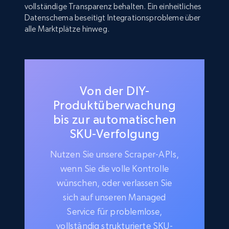
vollständige Transparenz behalten. Ein einheitliches
Datenschema beseitigt Integrationsprobleme über
alle Marktplätze hinweg.
Von der DIY-
Produktüberwachung
bis zur automatischen
SKU-Verfolgung
Nutzen Sie unsere Scraper-APIs,
wenn Sie die volle Kontrolle
wünschen, oder verlassen Sie
sich auf unseren Managed
Service für problemlose,
vollständig strukturierte SKU-