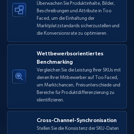
Überwachen Sie Produktinhalte, Bilder,
Beschreibungen und Attribute in Too
Amazon sellers info
Faced, um die Einhaltung der
Seller id, URL, Seller name, Description, Detailed
Marktplatzstandards sicherzustellen und
info, Stars, Feedbacks, Return policy, and more.
die Konversionsrate zu optimieren.
2.5K+
378+
Jetzt anfangen
Wettbewerbsorientiertes
Benchmarking
Vergleichen Sie die Leistung Ihrer SKUs mit
eBay
denen Ihrer Mitbewerber auf Too Faced,
URL, Product id, Title, Seller name, Seller rating,
um Marktchancen, Preisunterschiede und
Seller reviews, Breadcrumbs, Root category, and
Bereiche für Produktdifferenzierung zu
more.
identifizieren.
2.5K+
359+
Jetzt anfangen
Cross-Channel-Synchronisation
Stellen Sie die Konsistenz der SKU-Daten