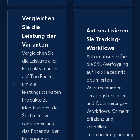
Vergleichen
Google Shopping - collects products from
Sie die
web using keywords
Automatisieren
Leistung der
URL, Product id, Title, Product description,
Sie Tracking-
Rating, Reviews count, Images, Variations, and
Varianten
Workflows
more.
Vergleichen Sie
Automatisieren Sie
die Leistung aller
die SKU-Verfolgung
Produktvarianten
2.4K+
202+
Jetzt anfangen
auf Too Faced mit
auf Too Faced,
optimierten
um die
Warnmeldungen,
leistungsstärksten
Leistungsberichten
Home Depot US
Produkte zu
und Optimierungs-
identifizieren, das
URL, Domain, Country code, Model number,
Workflows für mehr
Sku, Product id, Product name, Manufacturer,
Sortiment zu
Effizienz und
and more.
optimieren und
schnellere
das Potenzial der
Entscheidungsfindung.
Kategorie zu
2.1K+
355+
Jetzt anfangen