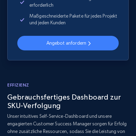
erforderlich
Maßgeschneiderte Pakete für jedes Projekt
2.1K+
355+
Jetzt anfangen
und jeden Kunden
Angebot anfordern
Home Depot US - Discover products by
specified UPC
URL, Domain, Country code, Model number,
Sku, Product id, Product name, Manufacturer,
and more.
EFFIZIENZ
2.1K+
355+
Jetzt anfangen
Gebrauchsfertiges Dashboard zur
SKU-Verfolgung
Unser intuitives Self-Service-Dashboard und unsere
Home Depot US - Discovery products by
engagierten Customer Success Manager sorgen für Erfolg
specific category URL
ohne zusätzliche Ressourcen, sodass Sie die Leistung von