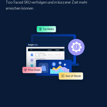
Too Faced SKU verfolgen und in kürzerer Zeit mehr
URL, Domain, Country code, Model number,
Sku, Product id, Product name, Manufacturer,
erreichen können.
and more.
2.1K+
355+
Jetzt anfangen
Amazon products global dataset
Title, Seller name, Brand, Description, Initial
price, Currency, Availability, Reviews count, and
more.
2.1K+
375+
Jetzt anfangen
Amazon products global dataset - Collects