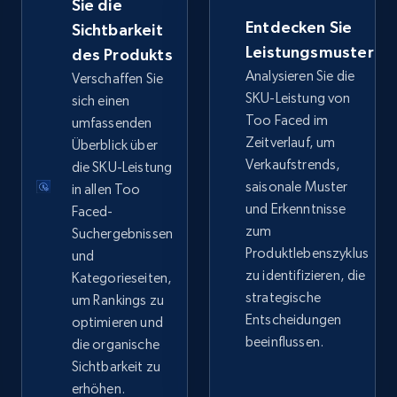
Sie die
Entdecken Sie
Sichtbarkeit
eBay - Collect records by category
Leistungsmuster
des Produkts
Analysieren Sie die
URL, Product id, Title, Seller name, Seller rating,
Verschaffen Sie
Seller reviews, Breadcrumbs, Root category, and
SKU-Leistung von
sich einen
more.
Too Faced im
umfassenden
Zeitverlauf, um
Überblick über
Verkaufstrends,
2.5K+
die SKU-Leistung
359+
Jetzt anfangen
saisonale Muster
in allen Too
und Erkenntnisse
Faced-
zum
Suchergebnissen
Google Shopping
Produktlebenszyklus
und
zu identifizieren, die
Kategorieseiten,
URL, Product id, Title, Product description,
strategische
Rating, Reviews count, Images, Variations, and
um Rankings zu
more.
Entscheidungen
optimieren und
beeinflussen.
die organische
Sichtbarkeit zu
2.4K+
202+
Jetzt anfangen
erhöhen.