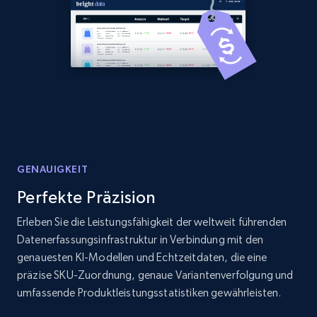
Amazon products global dataset - Collects
products by best sellers category URL
Title, Seller name, Brand, Description, Initial
price, Currency, Availability, Reviews count, and
more.
2.1K+
375+
Jetzt anfangen
GENAUIGKEIT
Perfekte Präzision
Amazon products global dataset - Collect
Erleben Sie die Leistungsfähigkeit der weltweit führenden
Amazon products by seller URL
Datenerfassungsinfrastruktur in Verbindung mit den
Title, Seller name, Brand, Description, Initial
genauesten KI-Modellen und Echtzeitdaten, die eine
price, Currency, Availability, Reviews count, and
präzise SKU-Zuordnung, genaue Variantenverfolgung und
more.
umfassende Produktleistungsstatistiken gewährleisten.