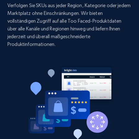
Verfolgen Sie SKUs aus jeder Region, Kategorie oder jedem
1.9K+
323+
Jetzt anfangen
Marktplatz ohne Einschränkungen. Wir bieten
vollständigen Zugriff auf alle Too Faced-Produktdaten
über alle Kanäle und Regionen hinweg und liefern Ihnen
jederzeit und überall maßgeschneiderte
Etsy - Collect data on products using
Produktinformationen.
specified keywords
URL, Product id, Listing inventory id, Title, Rating,
Reviews count shop, Reviews count item, Initial
price, and more.
1.9K+
323+
Jetzt anfangen
Etsy - Collects data from shop's URL
URL, Product id, Listing inventory id, Title, Rating,
Reviews count shop, Reviews count item, Initial