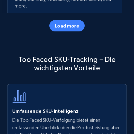
more.
35.3K+
5.7K+
Jetzt anfangen
Load more
Amazon products - Collects products by
Too Faced SKU-Tracking – Die
specific keywords
wichtigsten Vorteile
Title, Seller name, Brand, Description, Initial
price, Currency, Availability, Reviews count, and
more.
35.3K+
5.7K+
Jetzt anfangen
Umfassende SKU-Intelligenz
Die Too Faced SKU-Verfolgung bietet einen
Amazon products - find products by using
umfassenden Überblick über die Produktleistung über