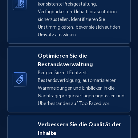
konsistente Preisgestaltung,
Verfügbarkeit und Inhaltspräsentation
TikTok Shop - Collect TikTok shop products
sicherzustellen. Identifizieren Sie
by keywords search
Unstimmigkeiten, bevor sie sich auf den
URL, Title, Available, Description, Currency, Initial
Umsatz auswirken.
price, Final price, Discount percent, and more.
Optimieren Sie die
5.4K+
668+
Jetzt anfangen
Bestandsverwaltung
Beugen Sie mit Echtzeit-
Bestandsverfolgung, automatisierten
TikTok Shop - discover records by shop url
Warnmeldungen und Einblicken in die
Nachfrageprognose Lagerengpässen und
URL, Title, Available, Description, Currency, Initial
Überbeständen auf Too Faced vor.
price, Final price, Discount percent, and more.
5.4K+
668+
Jetzt anfangen
Verbessern Sie die Qualität der
Inhalte