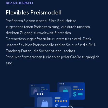
products by specific category URL
BEZAHLBARKEIT
Title, Seller name, Brand, Description, Initial
Flexibles Preismodell
price, Currency, Availability, Reviews count, and
more.
Profitieren Sie von einer auf Ihre Bedürfnisse
zugeschnittenen Preisgestaltung, die durch unseren
direkten Zugang zur weltweit führenden
2.1K+
375+
Jetzt anfangen
Datenerfassungsinfrastruktur unterstützt wird. Dank
unserer flexiblen Preismodelle zahlen Sie nur für die SKU-
Tracking-Daten, die Sie benötigen, sodass
Produktinformationen für Marken jeder Größe zugänglich
Amazon products global dataset -
sind.
Collecting products by keyword search
Title, Seller name, Brand, Description, Initial
price, Currency, Availability, Reviews count, and
more.
2.1K+
375+
Jetzt anfangen