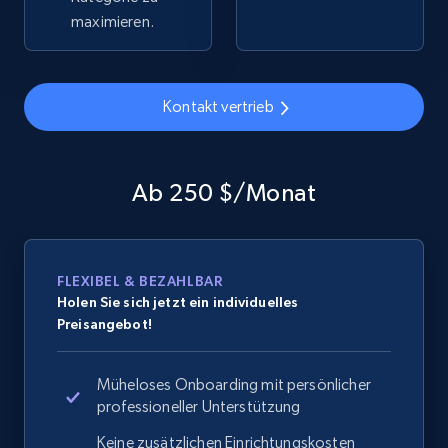
maximieren.
Home Depot US - Gather data on products
Kontakt vertrieb
using specified keywords
URL, Domain, Country code, Model number,
Sku, Product id, Product name, Manufacturer,
Ab 250 $/Monat
and more.
2.1K+
355+
Jetzt anfangen
FLEXIBEL & BEZAHLBAR
Holen Sie sich jetzt ein individuelles
Preisangebot!
Home Depot US - Discover products by
specified URL
Müheloses Onboarding mit persönlicher
URL, Domain, Country code, Model number,
professioneller Unterstützung
Sku, Product id, Product name, Manufacturer,
Keine zusätzlichen Einrichtungskosten
and more.