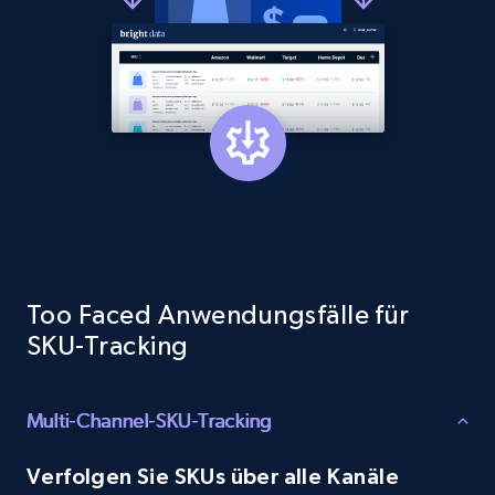
1.3K+
176+
Jetzt anfangen
Target - Gather data on products using
specified keywords
URL, Product id, Title, Product description,
Rating, Reviews count, Initial price, Discount,
and more.
Too Faced Anwendungsfälle für
1.3K+
176+
Jetzt anfangen
SKU-Tracking
Multi-Channel-SKU-Tracking
Target - Discover products by category url
URL, Product id, Title, Product description,
Verfolgen Sie SKUs über alle Kanäle