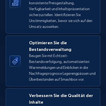
konsistente Preisgestaltung,
Verfügbarkeit und Inhaltspräsentation
TikTok Shop - Collect TikTok shop products
sicherzustellen. Identifizieren Sie
by keywords search
Unstimmigkeiten, bevor sie sich auf den
URL, Title, Available, Description, Currency, Initial
Umsatz auswirken.
price, Final price, Discount percent, and more.
Optimieren Sie die
5.4K+
668+
Jetzt anfangen
Bestandsverwaltung
Beugen Sie mit Echtzeit-
Bestandsverfolgung, automatisierten
TikTok Shop - discover records by shop url
Warnmeldungen und Einblicken in die
Nachfrageprognose Lagerengpässen und
URL, Title, Available, Description, Currency, Initial
Überbeständen auf Smashbox vor.
price, Final price, Discount percent, and more.
5.4K+
668+
Jetzt anfangen
Verbessern Sie die Qualität der
Inhalte