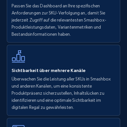
Walmart - products
Passen Sie das Dashboard an Ihre spezifischen
URL, Final price, Sku, Currency, Gtin,
Anforderungen zur SKU-Verfolgung an, damit Sie
Specifications, Image urls, Top reviews, and
jederzeit Zugriff auf die relevantesten Smashbox-
more.
Produktleistungsdaten, Variantenmetriken und
Bestandsinformationen haben.
5.6K+
876+
Jetzt anfangen
Walmart - products - Find new products by
Sichtbarkeit über mehrere Kanäle
using specific category URL
Überwachen Sie die Leistung aller SKUs in Smashbox
URL, Final price, Sku, Currency, Gtin,
und anderen Kanälen, um eine konsistente
Specifications, Image urls, Top reviews, and
Produktpräsenz sicherzustellen, Inhaltslücken zu
more.
identifizieren und eine optimale Sichtbarkeit im
digitalen Regal zu gewährleisten.
5.6K+
876+
Jetzt anfangen