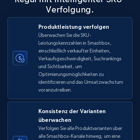
Verfolgung.
Produktleistung verfolgen
TikTok Shop
Überwachen Sie die SKU-
URL, Title, Available, Description, Currency, Initial
Leistungskennzahlen in Smashbox,
price, Final price, Discount percent, and more.
einschließlich verkaufter Einheiten,
Verkaufsgeschwindigkeit, Suchrankings
5.4K+
668+
Jetzt anfangen
und Sichtbarkeit, um
Optimierungsmöglichkeiten zu
identifizieren und das Umsatzwachstum
voranzutreiben.
TikTok Shop - category
URL, Title, Available, Description, Currency, Initial
price, Final price, Discount percent, and more.
Konsistenz der Varianten
überwachen
5.4K+
668+
Jetzt anfangen
Verfolgen Sie alle Produktvarianten über
alle Smashbox-Kanäle hinweg, um eine