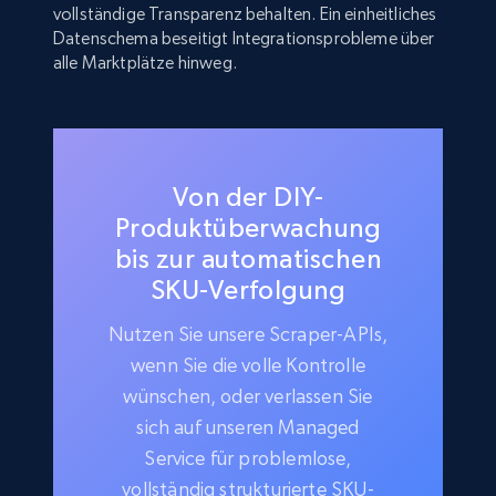
vollständige Transparenz behalten. Ein einheitliches
Datenschema beseitigt Integrationsprobleme über
alle Marktplätze hinweg.
Von der DIY-
Produktüberwachung
bis zur automatischen
SKU-Verfolgung
Nutzen Sie unsere Scraper-APIs,
wenn Sie die volle Kontrolle
wünschen, oder verlassen Sie
sich auf unseren Managed
Service für problemlose,
vollständig strukturierte SKU-