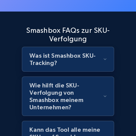
URL, Product id, Title, Images, Final price,
Currency, Discount, Initial price, and more.
1.1K+
149+
Jetzt anfangen
Smashbox FAQs zur SKU-
Verfolgung
Was ist Smashbox SKU-
Best Buy products - Collect data on
Tracking?
products using specified keywords
URL, Product id, Title, Images, Final price,
Currency, Discount, Initial price, and more.
Wie hilft die SKU-
Verfolgung von
1.1K+
149+
Jetzt anfangen
Smashbox meinem
Unternehmen?
Lazada - Products
Kann das Tool alle meine