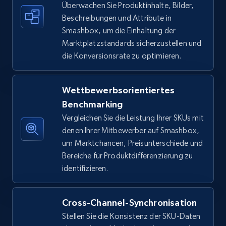
Überwachen Sie Produktinhalte, Bilder,
Beschreibungen und Attribute in
Amazon sellers info
Smashbox, um die Einhaltung der
Seller id, URL, Seller name, Description, Detailed
Marktplatzstandards sicherzustellen und
info, Stars, Feedbacks, Return policy, and more.
die Konversionsrate zu optimieren.
2.5K+
378+
Jetzt anfangen
Wettbewerbsorientiertes
Benchmarking
Vergleichen Sie die Leistung Ihrer SKUs mit
eBay
denen Ihrer Mitbewerber auf Smashbox,
URL, Product id, Title, Seller name, Seller rating,
um Marktchancen, Preisunterschiede und
Seller reviews, Breadcrumbs, Root category, and
Bereiche für Produktdifferenzierung zu
more.
identifizieren.
2.5K+
359+
Jetzt anfangen
Cross-Channel-Synchronisation
Stellen Sie die Konsistenz der SKU-Daten