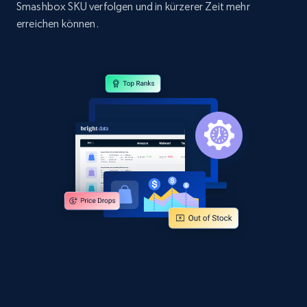
Smashbox SKU verfolgen und in kürzerer Zeit mehr
URL, Domain, Country code, Model number,
Sku, Product id, Product name, Manufacturer,
erreichen können.
and more.
2.1K+
355+
Jetzt anfangen
Amazon products global dataset
Title, Seller name, Brand, Description, Initial
price, Currency, Availability, Reviews count, and
more.
2.1K+
375+
Jetzt anfangen
Amazon products global dataset - Collects