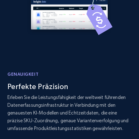
Amazon products global dataset - Collects
products by best sellers category URL
Title, Seller name, Brand, Description, Initial
price, Currency, Availability, Reviews count, and
more.
2.1K+
375+
Jetzt anfangen
GENAUIGKEIT
Perfekte Präzision
Amazon products global dataset - Collect
Erleben Sie die Leistungsfähigkeit der weltweit führenden
Amazon products by seller URL
Datenerfassungsinfrastruktur in Verbindung mit den
Title, Seller name, Brand, Description, Initial
genauesten KI-Modellen und Echtzeitdaten, die eine
price, Currency, Availability, Reviews count, and
präzise SKU-Zuordnung, genaue Variantenverfolgung und
more.
umfassende Produktleistungsstatistiken gewährleisten.