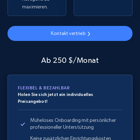
maximieren.
Home Depot US - Gather data on products
Kontakt vertrieb
using specified keywords
URL, Domain, Country code, Model number,
Sku, Product id, Product name, Manufacturer,
Ab 250 $/Monat
and more.
2.1K+
355+
Jetzt anfangen
FLEXIBEL & BEZAHLBAR
Holen Sie sich jetzt ein individuelles
Preisangebot!
Home Depot US - Discover products by
specified URL
Müheloses Onboarding mit persönlicher
URL, Domain, Country code, Model number,
professioneller Unterstützung
Sku, Product id, Product name, Manufacturer,
Keine zusätzlichen Einrichtungskosten
and more.