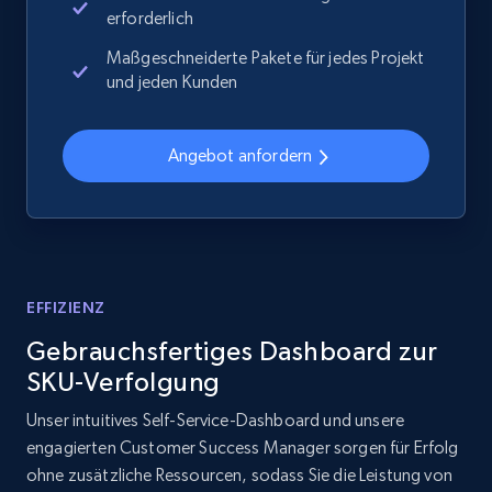
erforderlich
Maßgeschneiderte Pakete für jedes Projekt
2.1K+
355+
Jetzt anfangen
und jeden Kunden
Angebot anfordern
Home Depot US - Discover products by
specified UPC
URL, Domain, Country code, Model number,
Sku, Product id, Product name, Manufacturer,
and more.
EFFIZIENZ
2.1K+
355+
Jetzt anfangen
Gebrauchsfertiges Dashboard zur
SKU-Verfolgung
Unser intuitives Self-Service-Dashboard und unsere
Home Depot US - Discovery products by
engagierten Customer Success Manager sorgen für Erfolg
specific category URL
ohne zusätzliche Ressourcen, sodass Sie die Leistung von