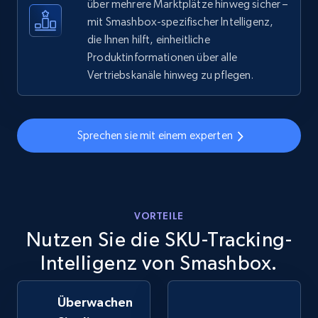
über mehrere Marktplätze hinweg sicher –
eBay - Gather data on products using
mit Smashbox-spezifischer Intelligenz,
specified keywords
die Ihnen hilft, einheitliche
Produktinformationen über alle
URL, Product id, Title, Seller name, Seller rating,
Seller reviews, Breadcrumbs, Root category, and
Vertriebskanäle hinweg zu pflegen.
more.
2.5K+
359+
Jetzt anfangen
Sprechen sie mit einem experten
eBay - Collect products from shops on eBay
VORTEILE
URL, Product id, Title, Seller name, Seller rating,
Nutzen Sie die SKU-Tracking-
Seller reviews, Breadcrumbs, Root category, and
more.
Intelligenz von Smashbox.
2.5K+
359+
Jetzt anfangen
Überwachen