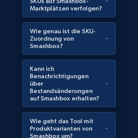
SKUs auf Smashbox-
URL, Title, Rating, Reviews, Initial price, Final
price, Currency, Stock, and more.
Marktplätzen verfolgen?
991+
165+
Jetzt anfangen
Wie genau ist die SKU-
Zuordnung von
Smashbox?
Lazada - Products - Discover products by
keyword
Kann ich
URL, Title, Rating, Reviews, Initial price, Final
Benachrichtigungen
price, Currency, Stock, and more.
über
Bestandsänderungen
991+
165+
Jetzt anfangen
auf Smashbox erhalten?
Wie geht das Tool mit
Lazada - Products - Discover products by
Produktvarianten von
category URL or brand URL
Smashbox um?