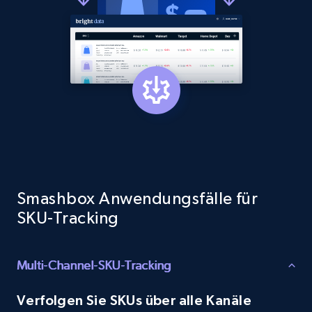
1.3K+
176+
Jetzt anfangen
Target - Gather data on products using
specified keywords
URL, Product id, Title, Product description,
Rating, Reviews count, Initial price, Discount,
and more.
Smashbox Anwendungsfälle für
1.3K+
176+
Jetzt anfangen
SKU-Tracking
Multi-Channel-SKU-Tracking
Target - Discover products by category url
URL, Product id, Title, Product description,
Verfolgen Sie SKUs über alle Kanäle