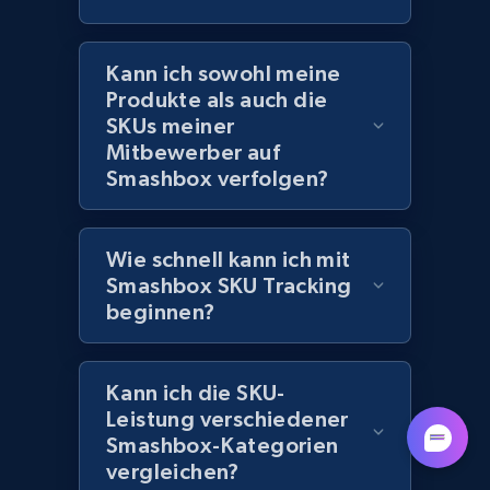
URL, Title, Rating, Reviews, Initial price, Final
price, Currency, Stock, and more.
Kann ich sowohl meine
Produkte als auch die
991+
165+
Jetzt anfangen
SKUs meiner
Mitbewerber auf
Smashbox verfolgen?
Lazada - Products - Discover products by
seller URL
Wie schnell kann ich mit
URL, Title, Rating, Reviews, Initial price, Final
Smashbox SKU Tracking
price, Currency, Stock, and more.
beginnen?
991+
165+
Jetzt anfangen
Kann ich die SKU-
Leistung verschiedener
Smashbox-Kategorien
Lazada - Products - Discover products by
vergleichen?
brand URL