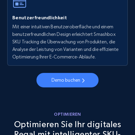
Walmart - products - Collects products by
Benutzerfreundlichkeit
specific keywords
Mit einer intuitiven Benutzeroberfläche und einem
URL, Final price, Sku, Currency, Gtin,
benutzerfreundlichen Design erleichtert Smashbox
Specifications, Image urls, Top reviews, and
more.
SKU Tracking die Überwachung von Produkten, die
Analyse der Leistung von Varianten und die effiziente
Optimierung Ihrer E-Commerce-Abläufe.
5.6K+
876+
Jetzt anfangen
Demo buchen
Walmart - products - Discover products by
using sku numbers
URL, Final price, Sku, Currency, Gtin,
Specifications, Image urls, Top reviews, and
OPTIMIEREN
more.
Optimieren Sie Ihr digitales
Regal mit intelligenter SKU-
5.6K+
876+
Jetzt anfangen