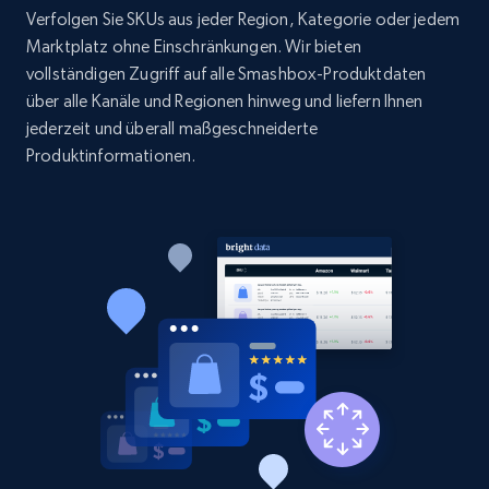
Verfolgen Sie SKUs aus jeder Region, Kategorie oder jedem
1.9K+
323+
Jetzt anfangen
Marktplatz ohne Einschränkungen. Wir bieten
vollständigen Zugriff auf alle Smashbox-Produktdaten
über alle Kanäle und Regionen hinweg und liefern Ihnen
jederzeit und überall maßgeschneiderte
Etsy - Collect data on products using
Produktinformationen.
specified keywords
URL, Product id, Listing inventory id, Title, Rating,
Reviews count shop, Reviews count item, Initial
price, and more.
1.9K+
323+
Jetzt anfangen
Etsy - Collects data from shop's URL
URL, Product id, Listing inventory id, Title, Rating,
Reviews count shop, Reviews count item, Initial