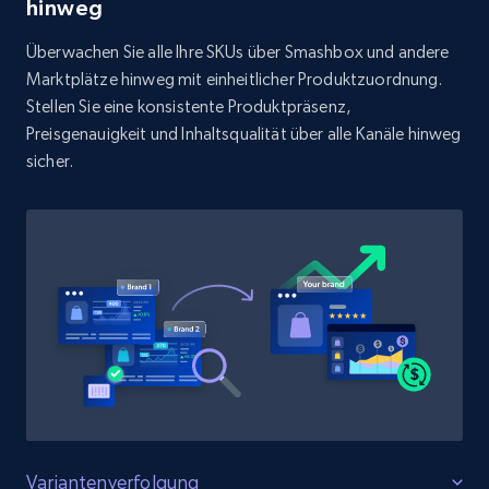
Rating, Reviews count, Initial price, Discount,
hinweg
and more.
Überwachen Sie alle Ihre SKUs über Smashbox und andere
Marktplätze hinweg mit einheitlicher Produktzuordnung.
1.3K+
176+
Jetzt anfangen
Stellen Sie eine konsistente Produktpräsenz,
Preisgenauigkeit und Inhaltsqualität über alle Kanäle hinweg
sicher.
Target - Discover products by specified
UPC
URL, Product id, Title, Product description,
Rating, Reviews count, Initial price, Discount,
and more.
1.3K+
176+
Jetzt anfangen
Zara - Products
Variantenverfolgung