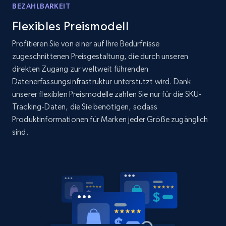
products by specific category URL
BEZAHLBARKEIT
Title, Seller name, Brand, Description, Initial
Flexibles Preismodell
price, Currency, Availability, Reviews count, and
more.
Profitieren Sie von einer auf Ihre Bedürfnisse
zugeschnittenen Preisgestaltung, die durch unseren
direkten Zugang zur weltweit führenden
2.1K+
375+
Jetzt anfangen
Datenerfassungsinfrastruktur unterstützt wird. Dank
unserer flexiblen Preismodelle zahlen Sie nur für die SKU-
Tracking-Daten, die Sie benötigen, sodass
Produktinformationen für Marken jeder Größe zugänglich
Amazon products global dataset -
sind.
Collecting products by keyword search
Title, Seller name, Brand, Description, Initial
price, Currency, Availability, Reviews count, and
more.
2.1K+
375+
Jetzt anfangen