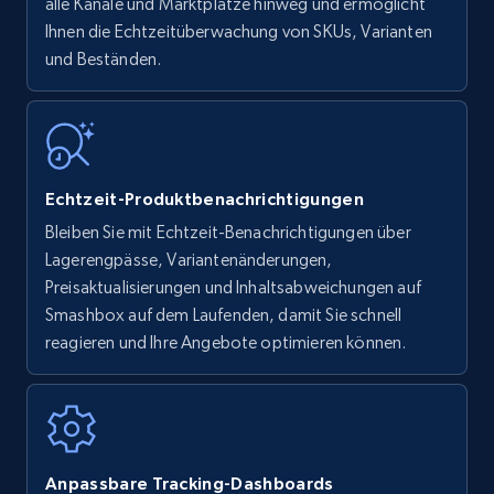
upc numbers
alle Kanäle und Marktplätze hinweg und ermöglicht
Ihnen die Echtzeitüberwachung von SKUs, Varianten
Title, Seller name, Brand, Description, Initial
und Beständen.
price, Currency, Availability, Reviews count, and
more.
35.3K+
5.7K+
Jetzt anfangen
Echtzeit-Produktbenachrichtigungen
Bleiben Sie mit Echtzeit-Benachrichtigungen über
Amazon Reviews
Lagerengpässe, Variantenänderungen,
URL, Product name, Product rating, Product
Preisaktualisierungen und Inhaltsabweichungen auf
rating object, Product rating max, Rating,
Smashbox auf dem Laufenden, damit Sie schnell
Author name, Asin, and more.
reagieren und Ihre Angebote optimieren können.
7.4K+
872+
Jetzt anfangen
Anpassbare Tracking-Dashboards