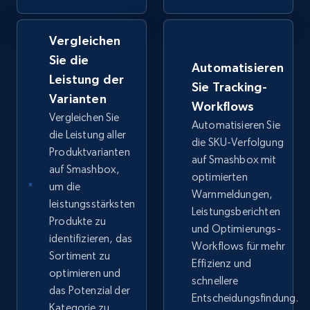
Vergleichen
Google Shopping - collects products from
Sie die
web using keywords
Automatisieren
Leistung der
URL, Product id, Title, Product description,
Sie Tracking-
Rating, Reviews count, Images, Variations, and
Varianten
Workflows
more.
Vergleichen Sie
Automatisieren Sie
die Leistung aller
die SKU-Verfolgung
Produktvarianten
2.4K+
200+
Jetzt anfangen
auf Smashbox mit
auf Smashbox,
optimierten
um die
Warnmeldungen,
leistungsstärksten
Leistungsberichten
Home Depot US
Produkte zu
und Optimierungs-
identifizieren, das
URL, Domain, Country code, Model number,
Workflows für mehr
Sku, Product id, Product name, Manufacturer,
Sortiment zu
Effizienz und
and more.
optimieren und
schnellere
das Potenzial der
Entscheidungsfindung.
Kategorie zu
2.1K+
355+
Jetzt anfangen