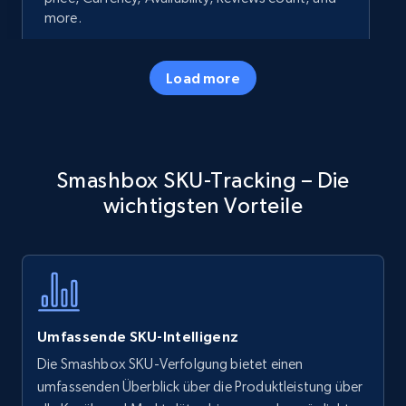
more.
35.3K+
5.7K+
Jetzt anfangen
Load more
Amazon products - Collects products by
Smashbox SKU-Tracking – Die
specific keywords
wichtigsten Vorteile
Title, Seller name, Brand, Description, Initial
price, Currency, Availability, Reviews count, and
more.
35.3K+
5.7K+
Jetzt anfangen
Umfassende SKU-Intelligenz
Die Smashbox SKU-Verfolgung bietet einen
Amazon products - find products by using
umfassenden Überblick über die Produktleistung über