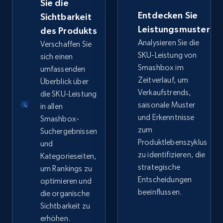
Sie die
Entdecken Sie
Sichtbarkeit
eBay - Collect records by category
Leistungsmuster
des Produkts
Analysieren Sie die
URL, Product id, Title, Seller name, Seller rating,
Verschaffen Sie
Seller reviews, Breadcrumbs, Root category, and
SKU-Leistung von
sich einen
more.
Smashbox im
umfassenden
Zeitverlauf, um
Überblick über
Verkaufstrends,
2.5K+
die SKU-Leistung
359+
Jetzt anfangen
saisonale Muster
in allen
und Erkenntnisse
Smashbox-
zum
Suchergebnissen
Google Shopping
Produktlebenszyklus
und
zu identifizieren, die
Kategorieseiten,
URL, Product id, Title, Product description,
strategische
Rating, Reviews count, Images, Variations, and
um Rankings zu
more.
Entscheidungen
optimieren und
beeinflussen.
die organische
Sichtbarkeit zu
2.4K+
200+
Jetzt anfangen
erhöhen.