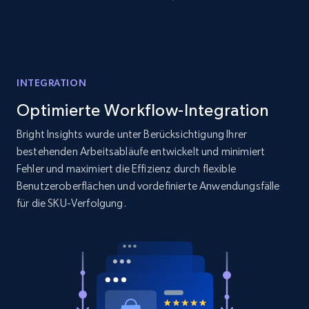
price, and more.
1.9K+
323+
Jetzt anfangen
INTEGRATION
Optimierte Workflow-Integration
Amazon products search
Asin, URL, Name, Sponsored, Initial price, Final
Bright Insights wurde unter Berücksichtigung Ihrer
price, Currency, Sold, and more.
bestehenden Arbeitsabläufe entwickelt und minimiert
Fehler und maximiert die Effizienz durch flexible
1.6K+
181+
Jetzt anfangen
Benutzeroberflächen und vordefinierte Anwendungsfälle
für die SKU-Verfolgung.
Target
URL, Product id, Title, Product description,
Rating, Reviews count, Initial price, Discount,
and more.