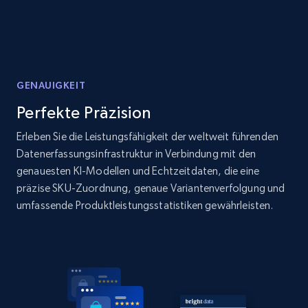
specified URL
URL, Domain, Country code, Model number,
Sku, Product id, Product name, Manufacturer,
and more.
GENAUIGKEIT
2.1K+
353+
Jetzt anfangen
Perfekte Präzision
Erleben Sie die Leistungsfähigkeit der weltweit führenden
Datenerfassungsinfrastruktur in Verbindung mit den
Home Depot US - Discover products by
genauesten KI-Modellen und Echtzeitdaten, die eine
specified UPC
präzise SKU-Zuordnung, genaue Variantenverfolgung und
URL, Domain, Country code, Model number,
umfassende Produktleistungsstatistiken gewährleisten.
Sku, Product id, Product name, Manufacturer,
and more.
2.1K+
353+
Jetzt anfangen