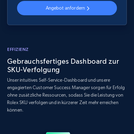
Angebot anfordern
Amazon products global dataset - Collects
products by best sellers category URL
Title, Seller name, Brand, Description, Initial
price, Currency, Availability, Reviews count, and
EFFIZIENZ
more.
Gebrauchsfertiges Dashboard zur
SKU-Verfolgung
2.1K+
375+
Jetzt anfangen
Unser intuitives Self-Service-Dashboard und unsere
engagierten Customer Success Manager sorgen für Erfolg
ohne zusätzliche Ressourcen, sodass Sie die Leistung von
Amazon products global dataset - Collect
Rolex SKU verfolgen und in kürzerer Zeit mehr erreichen
Amazon products by seller URL
können.
Title, Seller name, Brand, Description, Initial
price, Currency, Availability, Reviews count, and
more.