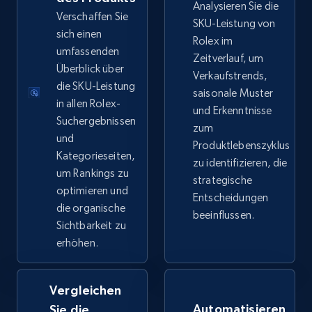
Analysieren Sie die
URL, Product id, Title, Seller name, Seller rating,
Verschaffen Sie
SKU-Leistung von
Seller reviews, Breadcrumbs, Root category, and
sich einen
Rolex im
more.
umfassenden
Zeitverlauf, um
Überblick über
Verkaufstrends,
2.5K+
die SKU-Leistung
359+
Jetzt anfangen
saisonale Muster
in allen Rolex-
und Erkenntnisse
Suchergebnissen
zum
und
Produktlebenszyklus
Google Shopping
Kategorieseiten,
zu identifizieren, die
um Rankings zu
URL, Product id, Title, Product description,
strategische
Rating, Reviews count, Images, Variations, and
optimieren und
Entscheidungen
more.
die organische
beeinflussen.
Sichtbarkeit zu
erhöhen.
2.4K+
199+
Jetzt anfangen
Vergleichen
Automatisieren
Sie die
Google Shopping - collects products from