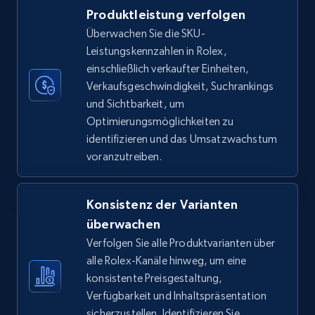
Produktleistung verfolgen
TikTok Shop
Überwachen Sie die SKU-
URL, Title, Available, Description, Currency, Initial
Leistungskennzahlen in Rolex,
price, Final price, Discount percent, and more.
einschließlich verkaufter Einheiten,
Verkaufsgeschwindigkeit, Suchrankings
5.4K+
667+
Jetzt anfangen
und Sichtbarkeit, um
Optimierungsmöglichkeiten zu
identifizieren und das Umsatzwachstum
voranzutreiben.
TikTok Shop - category
URL, Title, Available, Description, Currency, Initial
price, Final price, Discount percent, and more.
Konsistenz der Varianten
überwachen
5.4K+
667+
Jetzt anfangen
Verfolgen Sie alle Produktvarianten über
alle Rolex-Kanäle hinweg, um eine
konsistente Preisgestaltung,
Verfügbarkeit und Inhaltspräsentation
TikTok Shop - Collect TikTok shop products
sicherzustellen. Identifizieren Sie