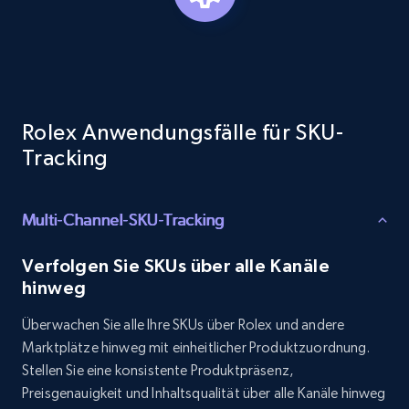
Target - Gather data on products using
specified keywords
URL, Product id, Title, Product description,
Rolex Anwendungsfälle für SKU-
Rating, Reviews count, Initial price, Discount,
Tracking
and more.
1.3K+
175+
Jetzt anfangen
Multi-Channel-SKU-Tracking
Verfolgen Sie SKUs über alle Kanäle
hinweg
Target - Discover products by category url
Überwachen Sie alle Ihre SKUs über Rolex und andere
URL, Product id, Title, Product description,
Marktplätze hinweg mit einheitlicher Produktzuordnung.
Rating, Reviews count, Initial price, Discount,
Stellen Sie eine konsistente Produktpräsenz,
and more.
Preisgenauigkeit und Inhaltsqualität über alle Kanäle hinweg