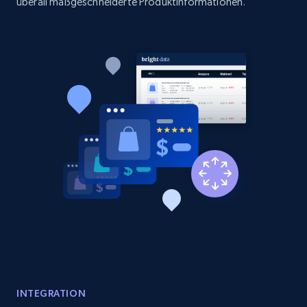
überall maßgeschneiderte Produktinformationen.
Etsy - Collect data on products using
specified keywords
URL, Product id, Listing inventory id, Title, Rating,
Reviews count shop, Reviews count item, Initial
price, and more.
1.9K+
322+
Jetzt anfangen
Etsy - Collects data from shop's URL
URL, Product id, Listing inventory id, Title, Rating,
Reviews count shop, Reviews count item, Initial
price, and more.
INTEGRATION
1.9K+
322+
Jetzt anfangen