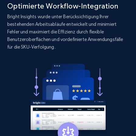
Optimierte Workflow-Integration
Bright Insights wurde unter Berücksichtigung Ihrer
bestehenden Arbeitsabläufe entwickelt und minimiert
Amazon products search
Fehler und maximiert die Effizienz durch flexible
Asin, URL, Name, Sponsored, Initial price, Final
Benutzeroberflächen und vordefinierte Anwendungsfälle
price, Currency, Sold, and more.
für die SKU-Verfolgung.
1.6K+
181+
Jetzt anfangen
Target
URL, Product id, Title, Product description,
Rating, Reviews count, Initial price, Discount,
and more.
1.3K+
175+
Jetzt anfangen