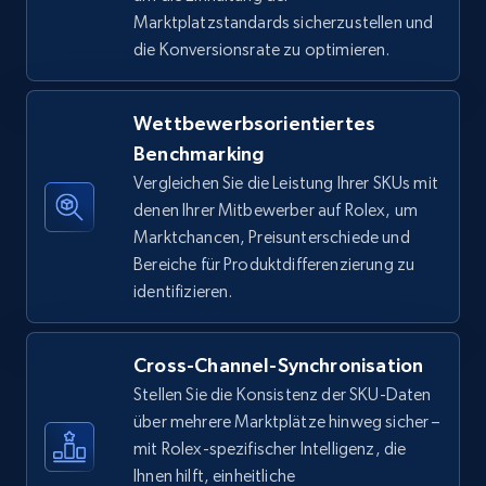
Seller id, URL, Seller name, Description, Detailed
Marktplatzstandards sicherzustellen und
info, Stars, Feedbacks, Return policy, and more.
die Konversionsrate zu optimieren.
2.5K+
378+
Jetzt anfangen
Wettbewerbsorientiertes
Benchmarking
Vergleichen Sie die Leistung Ihrer SKUs mit
eBay
denen Ihrer Mitbewerber auf Rolex, um
URL, Product id, Title, Seller name, Seller rating,
Marktchancen, Preisunterschiede und
Seller reviews, Breadcrumbs, Root category, and
Bereiche für Produktdifferenzierung zu
more.
identifizieren.
2.5K+
359+
Jetzt anfangen
Cross-Channel-Synchronisation
Stellen Sie die Konsistenz der SKU-Daten
über mehrere Marktplätze hinweg sicher –
eBay - Gather data on products using
mit Rolex-spezifischer Intelligenz, die
specified keywords
Ihnen hilft, einheitliche