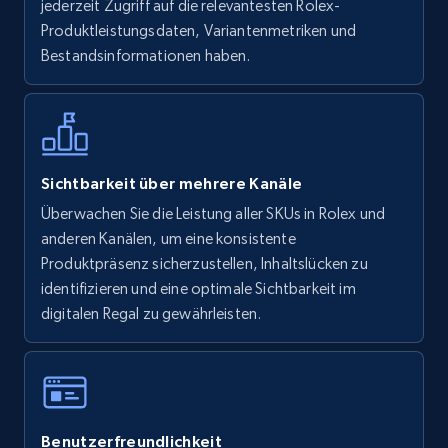
jederzeit Zugriff auf die relevantesten Rolex-
more.
Produktleistungsdaten, Variantenmetriken und
Bestandsinformationen haben.
5.6K+
875+
Jetzt anfangen
Walmart - products - Find new products by
Sichtbarkeit über mehrere Kanäle
using specific category URL
Überwachen Sie die Leistung aller SKUs in Rolex und
URL, Final price, Sku, Currency, Gtin,
anderen Kanälen, um eine konsistente
Specifications, Image urls, Top reviews, and
Produktpräsenz sicherzustellen, Inhaltslücken zu
more.
identifizieren und eine optimale Sichtbarkeit im
digitalen Regal zu gewährleisten.
5.6K+
875+
Jetzt anfangen
Walmart - products - Collects products by
Benutzerfreundlichkeit
specific keywords