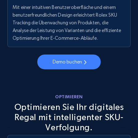
Mit einer intuitiven Benutzeroberfläche und einem
URL, Final price, Sku, Currency, Gtin,
benutzerfreundlichen Design erleichtert Rolex SKU
Specifications, Image urls, Top reviews, and
more.
Tracking die Überwachung von Produkten, die
Analyse der Leistung von Varianten und die effiziente
Optimierung Ihrer E-Commerce-Abläufe.
5.6K+
875+
Jetzt anfangen
Demo buchen
Walmart - products - Discover products by
using sku numbers
URL, Final price, Sku, Currency, Gtin,
Specifications, Image urls, Top reviews, and
OPTIMIEREN
more.
Optimieren Sie Ihr digitales
Regal mit intelligenter SKU-
5.6K+
875+
Jetzt anfangen
Verfolgung.