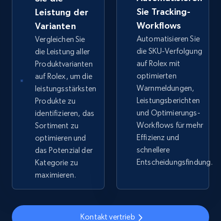
Sie Tracking-
web using keywords
Leistung der
Workflows
Varianten
URL, Product id, Title, Product description,
Rating, Reviews count, Images, Variations, and
Automatisieren Sie
Vergleichen Sie
more.
die SKU-Verfolgung
die Leistung aller
auf Rolex mit
Produktvarianten
optimierten
auf Rolex, um die
2.4K+
199+
Jetzt anfangen
Warnmeldungen,
leistungsstärksten
Leistungsberichten
Produkte zu
und Optimierungs-
identifizieren, das
Amazon products global dataset
Workflows für mehr
Sortiment zu
Effizienz und
optimieren und
Title, Seller name, Brand, Description, Initial
schnellere
price, Currency, Availability, Reviews count, and
das Potenzial der
more.
Entscheidungsfindung.
Kategorie zu
maximieren.
2.1K+
375+
Jetzt anfangen
Kontakt vertrieb