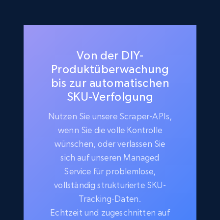
Von der DIY-
Produktüberwachung
bis zur automatischen
SKU-Verfolgung
Nutzen Sie unsere Scraper-APIs,
wenn Sie die volle Kontrolle
wünschen, oder verlassen Sie
sich auf unseren Managed
Service für problemlose,
vollständig strukturierte SKU-
Tracking-Daten.
Echtzeit und zugeschnitten auf