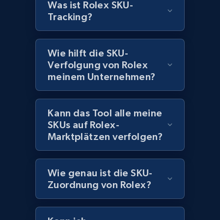
Was ist Rolex SKU-
1.1K+
149+
Jetzt anfangen
Tracking?
Wie hilft die SKU-
Best Buy products - Collect data on
Verfolgung von Rolex
products using specified keywords
meinem Unternehmen?
URL, Product id, Title, Images, Final price,
Currency, Discount, Initial price, and more.
Kann das Tool alle meine
SKUs auf Rolex-
1.1K+
149+
Jetzt anfangen
Marktplätzen verfolgen?
Wie genau ist die SKU-
Lowes.com
Zuordnung von Rolex?
URL, Domain, Marketplace pn, Sku, Other pn,
Model number, Gtin ean pn, Product name, and
more.