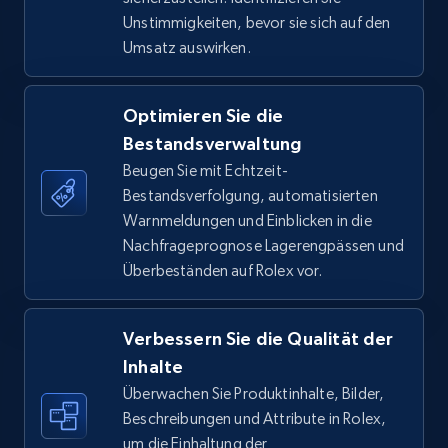
by keywords search
Unstimmigkeiten, bevor sie sich auf den
URL, Title, Available, Description, Currency, Initial
Umsatz auswirken.
price, Final price, Discount percent, and more.
Optimieren Sie die
5.4K+
667+
Jetzt anfangen
Bestandsverwaltung
Beugen Sie mit Echtzeit-
Bestandsverfolgung, automatisierten
TikTok Shop - discover records by shop url
Warnmeldungen und Einblicken in die
Nachfrageprognose Lagerengpässen und
URL, Title, Available, Description, Currency, Initial
Überbeständen auf Rolex vor.
price, Final price, Discount percent, and more.
5.4K+
667+
Jetzt anfangen
Verbessern Sie die Qualität der
Inhalte
Überwachen Sie Produktinhalte, Bilder,
Beschreibungen und Attribute in Rolex,
Amazon sellers info
um die Einhaltung der