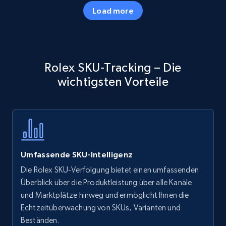
35.2K+
5.7K+
Jetzt anfangen
Load more
Amazon products - Collects products by
Rolex SKU-Tracking – Die
specific keywords
wichtigsten Vorteile
Title, Seller name, Brand, Description, Initial
price, Currency, Availability, Reviews count, and
more.
35.2K+
5.7K+
Jetzt anfangen
Umfassende SKU-Intelligenz
Die Rolex SKU-Verfolgung bietet einen umfassenden
Amazon products - find products by using
Überblick über die Produktleistung über alle Kanäle
upc numbers
und Marktplätze hinweg und ermöglicht Ihnen die
Echtzeitüberwachung von SKUs, Varianten und
Title, Seller name, Brand, Description, Initial
Beständen.
price, Currency, Availability, Reviews count, and