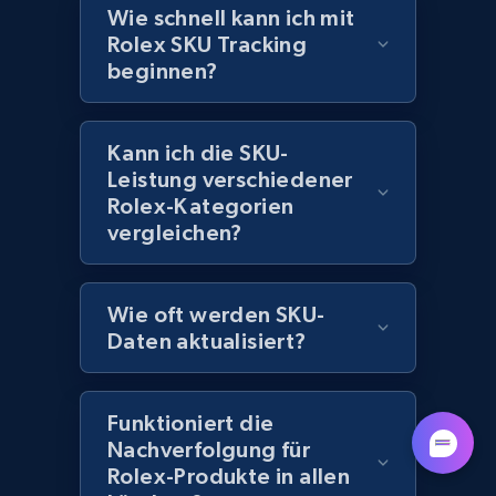
more.
Wie schnell kann ich mit
Rolex SKU Tracking
beginnen?
991+
162+
Jetzt anfangen
Kann ich die SKU-
Leistung verschiedener
Lazada - Products
Rolex-Kategorien
URL, Title, Rating, Reviews, Initial price, Final
vergleichen?
price, Currency, Stock, and more.
988+
160+
Jetzt anfangen
Wie oft werden SKU-
Daten aktualisiert?
Lazada - Products - Discover products by
Funktioniert die
keyword
Nachverfolgung für
URL, Title, Rating, Reviews, Initial price, Final
Rolex-Produkte in allen
price, Currency, Stock, and more.