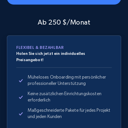
Amazon products global dataset - Collects
products by specific category URL
Ab 250 $/Monat
Title, Seller name, Brand, Description, Initial
price, Currency, Availability, Reviews count, and
more.
FLEXIBEL & BEZAHLBAR
2.1K+
375+
Jetzt anfangen
Holen Sie sich jetzt ein individuelles
Preisangebot!
Müheloses Onboarding mit persönlicher
Amazon products global dataset -
professioneller Unterstützung
Collecting products by keyword search
Keine zusätzlichen Einrichtungskosten
Title, Seller name, Brand, Description, Initial
erforderlich
price, Currency, Availability, Reviews count, and
more.
Maßgeschneiderte Pakete für jedes Projekt
und jeden Kunden
2.1K+
375+
Jetzt anfangen