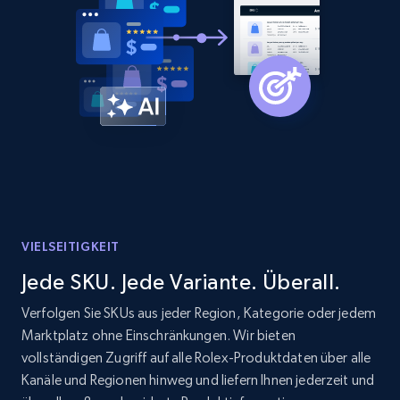
Home Depot US - Discovery products by
specific category URL
URL, Domain, Country code, Model number,
Sku, Product id, Product name, Manufacturer,
and more.
2.1K+
353+
Jetzt anfangen
VIELSEITIGKEIT
Etsy
Jede SKU. Jede Variante. Überall.
URL, Product id, Listing inventory id, Title, Rating,
Reviews count shop, Reviews count item, Initial
Verfolgen Sie SKUs aus jeder Region, Kategorie oder jedem
price, and more.
Marktplatz ohne Einschränkungen. Wir bieten
vollständigen Zugriff auf alle Rolex-Produktdaten über alle
1.9K+
322+
Jetzt anfangen
Kanäle und Regionen hinweg und liefern Ihnen jederzeit und