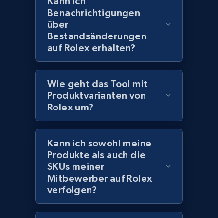
Kann ich
Benachrichtigungen
991+
162+
Jetzt anfangen
über
Bestandsänderungen
auf Rolex erhalten?
Lowes.com - Gather data on products using
specified keywords
Wie geht das Tool mit
URL, Domain, Marketplace pn, Sku, Other pn,
Produktvarianten von
Model number, Gtin ean pn, Product name, and
Rolex um?
more.
991+
162+
Jetzt anfangen
Kann ich sowohl meine
Produkte als auch die
SKUs meiner
Mitbewerber auf Rolex
Lowes.com - Collect records by category
verfolgen?
URL, Domain, Marketplace pn, Sku, Other pn,
Model number, Gtin ean pn, Product name, and