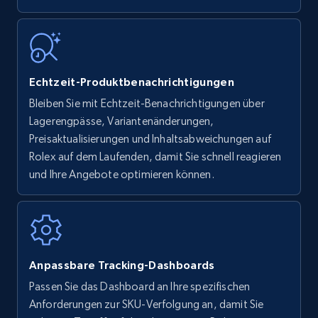
more.
35.2K+
5.7K+
Jetzt anfangen
Echtzeit-Produktbenachrichtigungen
Bleiben Sie mit Echtzeit-Benachrichtigungen über
Amazon Reviews
Lagerengpässe, Variantenänderungen,
URL, Product name, Product rating, Product
Preisaktualisierungen und Inhaltsabweichungen auf
rating object, Product rating max, Rating,
Rolex auf dem Laufenden, damit Sie schnell reagieren
Author name, Asin, and more.
und Ihre Angebote optimieren können.
7.4K+
870+
Jetzt anfangen
Anpassbare Tracking-Dashboards
Walmart - products
Passen Sie das Dashboard an Ihre spezifischen
URL, Final price, Sku, Currency, Gtin,
Anforderungen zur SKU-Verfolgung an, damit Sie
Specifications, Image urls, Top reviews, and