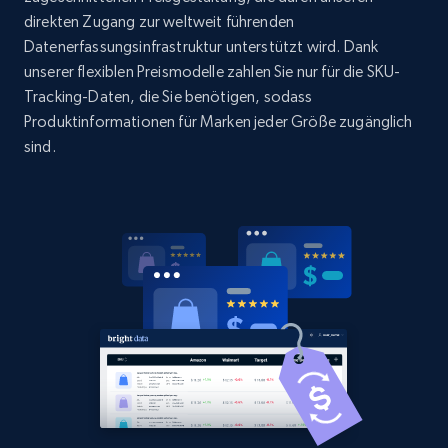
and more.
direkten Zugang zur weltweit führenden
Datenerfassungsinfrastruktur unterstützt wird. Dank
unserer flexiblen Preismodelle zahlen Sie nur für die SKU-
2.1K+
353+
Jetzt anfangen
Tracking-Daten, die Sie benötigen, sodass
Produktinformationen für Marken jeder Größe zugänglich
sind.
Home Depot US - Gather data on products
using specified keywords
URL, Domain, Country code, Model number,
Sku, Product id, Product name, Manufacturer,
and more.
2.1K+
353+
Jetzt anfangen
Home Depot US - Discover products by