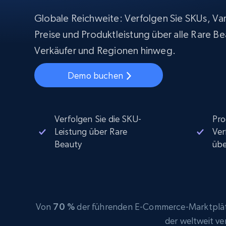
Beginnt bei
$5
$2.5/G
50% OFF
Globale Reichweite: Verfolgen Sie SKUs, Var
Beginnt bei
ISP proxys
Preise und Produktleistung über alle Rare B
PROXY-INFRASTRUKTUR
$1.3/IP
Verkäufer und Regionen hinweg.
Residential proxys
50% OFF
400M+ globale IPs von echten Peer-
Demo buchen
Geräten
Datacenter proxys
Schnelle, zuverlässige Proxys für
effiziente Datenextraktion
Verfolgen Sie die SKU-
Pro
Leistung über Rare
Ver
Beauty
üb
Von
70 %
der führenden E-Commerce-Marktplätz
der weltweit v