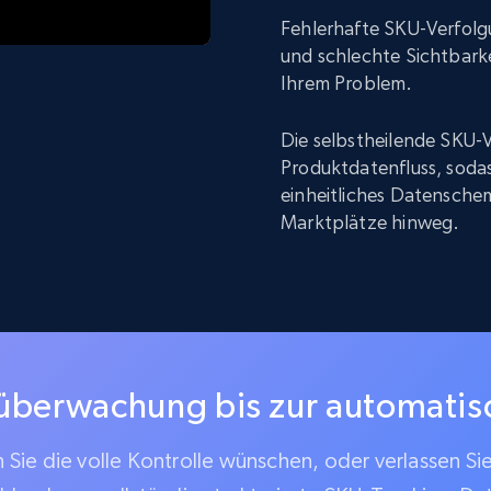
Fehlerhafte SKU-Verfolg
und schlechte Sichtbarke
Ihrem Problem.
Die selbstheilende SKU-V
Produktdatenfluss, sodas
einheitliches Datenschem
Marktplätze hinweg.
überwachung bis zur automati
Sie die volle Kontrolle wünschen, oder verlassen Si