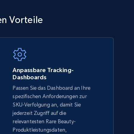
TikTok Shop - category
n Vorteile
URL, Title, Available, Description, Currency, Initial
price, Final price, Discount percent, and more.
5.4K+
667+
Jetzt anfangen
Anpassbare Tracking-
Dashboards
Passen Sie das Dashboard an Ihre
Amazon sellers info
spezifischen Anforderungen zur
Seller id, URL, Seller name, Description, Detailed
SKU-Verfolgung an, damit Sie
info, Stars, Feedbacks, Return policy, and more.
jederzeit Zugriff auf die
relevantesten Rare Beauty-
Produktleistungsdaten,