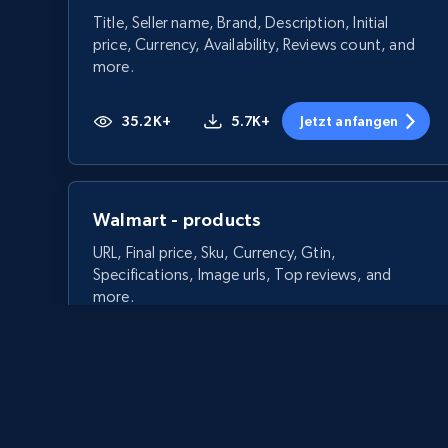
Title, Seller name, Brand, Description, Initial
price, Currency, Availability, Reviews count, and
more.
35.2K+
5.7K+
Jetzt anfangen
Walmart - products
URL, Final price, Sku, Currency, Gtin,
Specifications, Image urls, Top reviews, and
more.
5.6K+
874+
Jetzt anfangen