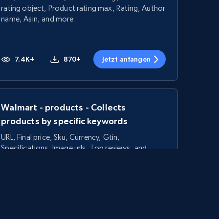
rating object, Product rating max, Rating, Author
name, Asin, and more.
7.4K+
870+
Jetzt anfangen
Walmart - products - Collects
products by specific keywords
URL, Final price, Sku, Currency, Gtin,
Specifications, Image urls, Top reviews, and
more.
5.6K+
874+
Jetzt anfangen