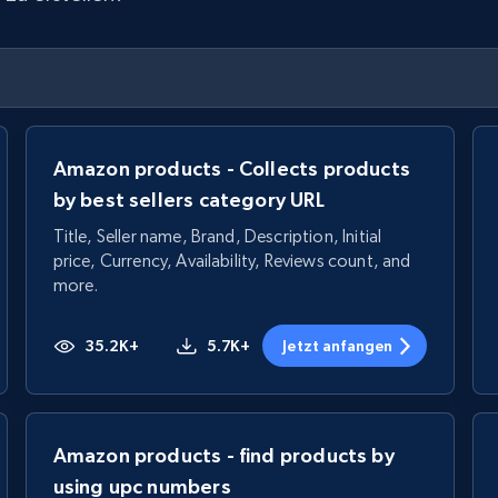
Amazon products - Collects products
by best sellers category URL
Title, Seller name, Brand, Description, Initial
price, Currency, Availability, Reviews count, and
more.
35.2K+
5.7K+
Jetzt anfangen
Amazon products - find products by
using upc numbers