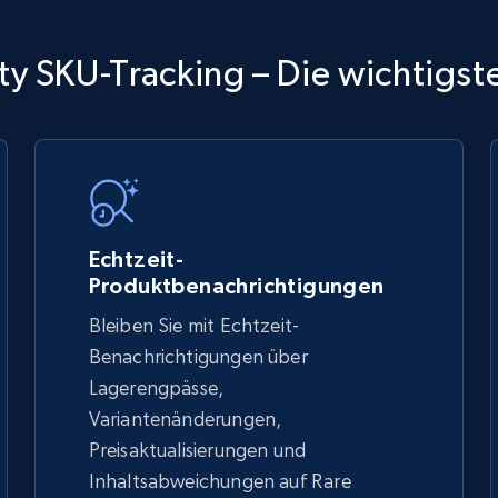
TikTok Shop
ty SKU-Tracking – Die wichtigste
URL, Title, Available, Description, Currency, Initial
price, Final price, Discount percent, and more.
5.4K+
667+
Jetzt anfangen
Echtzeit-
Produktbenachrichtigungen
Bleiben Sie mit Echtzeit-
TikTok Shop - discover records by shop
Benachrichtigungen über
url
Lagerengpässe,
Variantenänderungen,
URL, Title, Available, Description, Currency, Initial
price, Final price, Discount percent, and more.
Preisaktualisierungen und
Inhaltsabweichungen auf Rare