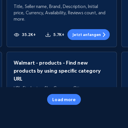
Title, Seller name, Brand, Description, Initial
price, Currency, Availability, Reviews count, and
more.
35.2K+
5.7K+
Jetzt anfangen
Walmart - products - Find new
products by using specific category
URL
URL, Final price, Sku, Currency, Gtin,
Specifications, Image urls, Top reviews, and
Load more
more.
5.6K+
874+
Jetzt anfangen