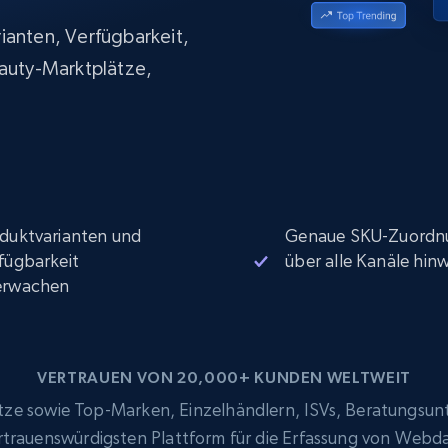
Datacenter proxys
collected
$0.9/IP
B
ianten, Verfügbarkeit,
eauty-Marktplätze,
ISP proxys
Über 700.000 vollständig konforme
statische Privatanwender-Proxys
duktvarianten und
Genaue SKU-Zuordn
fügbarkeit
über alle Kanäle hin
erwachen
VERTRAUEN VON 20,000+ KUNDEN WELTWEIT
e sowie Top-Marken, Einzelhändlern, ISVs, Beratungsun
ertrauenswürdigsten Plattform für die Erfassung von Webd