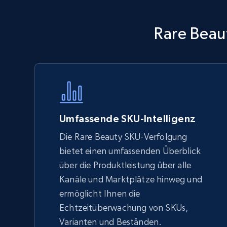
Walmart - products - Discover
Rare Beau
products by using sku numbers
URL, Final price, Sku, Currency, Gtin,
Specifications, Image urls, Top reviews, and
more.
5.6K+
874+
Jetzt anfangen
Umfassende SKU-Intelligenz
Die Rare Beauty SKU-Verfolgung
bietet einen umfassenden Überblick
TikTok Shop - Collect TikTok shop
über die Produktleistung über alle
products by keywords search
Kanäle und Marktplätze hinweg und
URL, Title, Available, Description, Currency, Initial
ermöglicht Ihnen die
price, Final price, Discount percent, and more.
Echtzeitüberwachung von SKUs,
Varianten und Beständen.