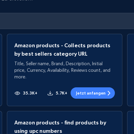
Amazon products - Collects products
by best sellers category URL
Title, Seller name, Brand, Description, Initial
price, Currency, Availability, Reviews count, and
more.
35.3K+
5.7K+
Jetzt anfangen
Amazon products - find products by
using upc numbers