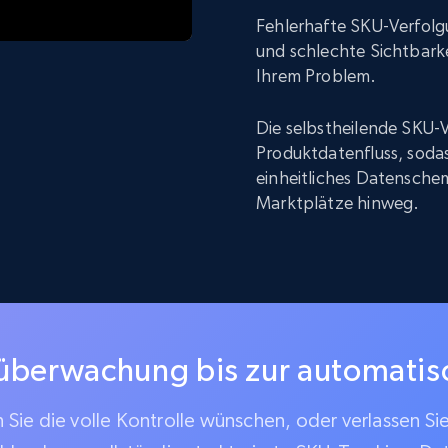
Fehlerhafte SKU-Verfolg
und schlechte Sichtbarke
Ihrem Problem.
Die selbstheilende SKU-V
Produktdatenfluss, sodas
einheitliches Datenschem
Marktplätze hinweg.
überwachung bis zur automati
Sie die volle Kontrolle wünschen, oder verlassen Si