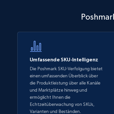
Walmart - products - Discover
Poshmark
products by using sku numbers
URL, Final price, Sku, Currency, Gtin,
Specifications, Image urls, Top reviews, and
more.
5.6K+
875+
Jetzt anfangen
Umfassende SKU-Intelligenz
Die Poshmark SKU-Verfolgung bietet
einen umfassenden Überblick über
TikTok Shop - Collect TikTok shop
die Produktleistung über alle Kanäle
products by keywords search
und Marktplätze hinweg und
URL, Title, Available, Description, Currency, Initial
ermöglicht Ihnen die
price, Final price, Discount percent, and more.
Echtzeitüberwachung von SKUs,
Varianten und Beständen.