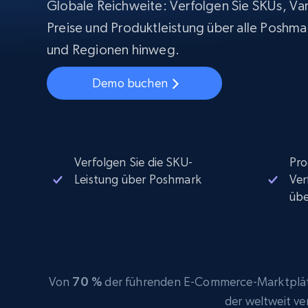
Beginnt bei
Globale Reichweite: Verfolgen Sie SKUs, Var
$5
$2.5/G
50% OFF
Preise und Produktleistung über alle Poshma
Beginnt bei
ISP proxys
PROXY-INFRASTRUKTUR
und Regionen hinweg.
$1.3/IP
Demo buchen
Residential proxys
50% OFF
400M+ globale IPs von echten Peer-
Geräten
Datacenter proxys
Schnelle, zuverlässige Proxys für
effiziente Datenextraktion
Verfolgen Sie die SKU-
Pro
Leistung über Poshmark
Ver
üb
Von
70 %
der führenden E-Commerce-Marktplätz
der weltweit v