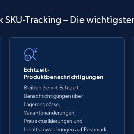
TikTok Shop
 SKU-Tracking – Die wichtigsten
URL, Title, Available, Description, Currency, Initial
price, Final price, Discount percent, and more.
5.4K+
668+
Jetzt anfangen
Echtzeit-
Produktbenachrichtigungen
Bleiben Sie mit Echtzeit-
TikTok Shop - discover records by shop
Benachrichtigungen über
url
Lagerengpässe,
Variantenänderungen,
URL, Title, Available, Description, Currency, Initial
price, Final price, Discount percent, and more.
Preisaktualisierungen und
Inhaltsabweichungen auf Poshmark