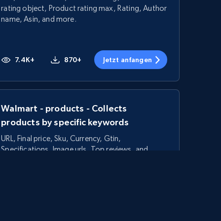
rating object, Product rating max, Rating, Author
name, Asin, and more.
7.4K+
870+
Jetzt anfangen
Walmart - products - Collects
products by specific keywords
URL, Final price, Sku, Currency, Gtin,
Specifications, Image urls, Top reviews, and
more.
5.6K+
875+
Jetzt anfangen