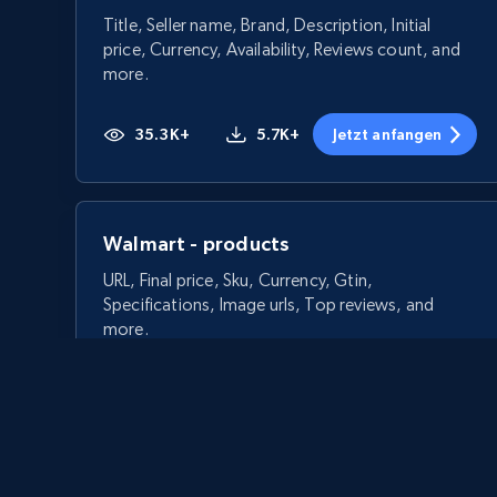
Title, Seller name, Brand, Description, Initial
price, Currency, Availability, Reviews count, and
more.
35.3K+
5.7K+
Jetzt anfangen
Walmart - products
URL, Final price, Sku, Currency, Gtin,
Specifications, Image urls, Top reviews, and
more.
5.6K+
875+
Jetzt anfangen