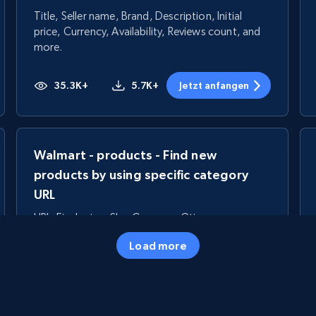
Title, Seller name, Brand, Description, Initial
price, Currency, Availability, Reviews count, and
more.
35.3K+
5.7K+
Jetzt anfangen
Walmart - products - Find new
products by using specific category
URL
URL, Final price, Sku, Currency, Gtin,
Specifications, Image urls, Top reviews, and
Load more
more.
5.6K+
875+
Jetzt anfangen