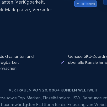
ianten, Verfügbarkeit,
Datacenter proxys
collected
$0.9/IP
B
rk-Marktplätze, Verkäufer
ISP proxys
Über 700.000 vollständig konforme
statische Privatanwender-Proxys
duktvarianten und
Genaue SKU-Zuordn
fügbarkeit
über alle Kanäle hin
erwachen
VERTRAUEN VON 20,000+ KUNDEN WELTWEIT
e sowie Top-Marken, Einzelhändlern, ISVs, Beratungsun
ertrauenswürdigsten Plattform für die Erfassung von Webd