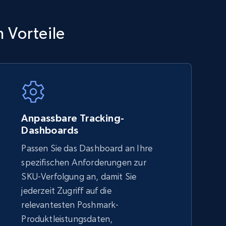
TikTok Shop - category
 Vorteile
URL, Title, Available, Description, Currency, Initial
price, Final price, Discount percent, and more.
5.4K+
668+
Jetzt anfangen
Anpassbare Tracking-
Dashboards
Passen Sie das Dashboard an Ihre
Amazon sellers info
spezifischen Anforderungen zur
Seller id, URL, Seller name, Description, Detailed
SKU-Verfolgung an, damit Sie
info, Stars, Feedbacks, Return policy, and more.
jederzeit Zugriff auf die
relevantesten Poshmark-
Produktleistungsdaten,