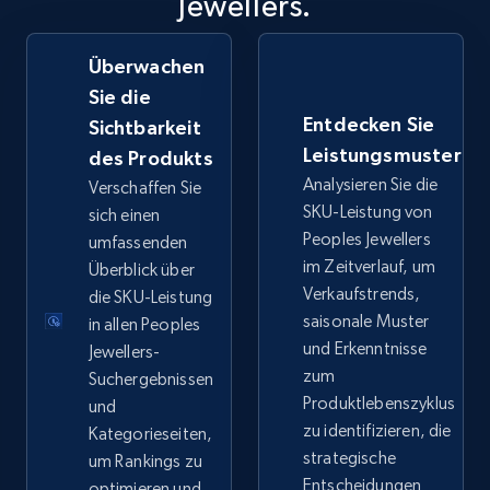
Jewellers.
eBay - Collect records by category
Überwachen
Sie die
URL, Product id, Title, Seller name, Seller rating,
Seller reviews, Breadcrumbs, Root category, and
Entdecken Sie
Sichtbarkeit
more.
Leistungsmuster
des Produkts
Analysieren Sie die
Verschaffen Sie
2.5K+
358+
Jetzt anfangen
SKU-Leistung von
sich einen
Peoples Jewellers
umfassenden
im Zeitverlauf, um
Überblick über
Verkaufstrends,
die SKU-Leistung
Google Shopping
saisonale Muster
in allen Peoples
URL, Product id, Title, Product description,
und Erkenntnisse
Jewellers-
Rating, Reviews count, Images, Variations, and
zum
Suchergebnissen
more.
Produktlebenszyklus
und
zu identifizieren, die
Kategorieseiten,
2.4K+
199+
Jetzt anfangen
strategische
um Rankings zu
Entscheidungen
optimieren und