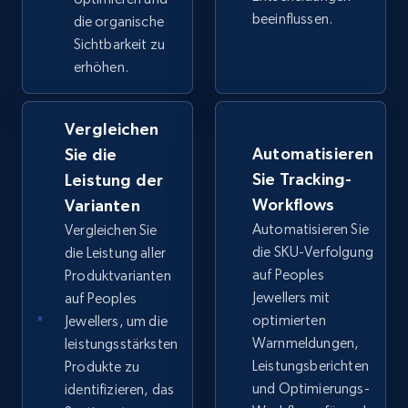
beeinflussen.
die organische
Sichtbarkeit zu
Google Shopping - collects products from
erhöhen.
web using keywords
URL, Product id, Title, Product description,
Vergleichen
Rating, Reviews count, Images, Variations, and
more.
Automatisieren
Sie die
Sie Tracking-
Leistung der
2.4K+
199+
Jetzt anfangen
Workflows
Varianten
Automatisieren Sie
Vergleichen Sie
die SKU-Verfolgung
die Leistung aller
auf Peoples
Produktvarianten
Amazon products global dataset
Jewellers mit
auf Peoples
Title, Seller name, Brand, Description, Initial
optimierten
Jewellers, um die
price, Currency, Availability, Reviews count, and
Warnmeldungen,
leistungsstärksten
more.
Leistungsberichten
Produkte zu
und Optimierungs-
identifizieren, das
2.1K+
375+
Jetzt anfangen