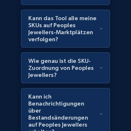
URL, Domain, Marketplace pn, Sku, Other pn,
Model number, Gtin ean pn, Product name, and
more.
Kann das Tool alle meine
SKUs auf Peoples
991+
162+
Jetzt anfangen
Jewellers-Marktplätzen
verfolgen?
Lowes.com - Gather data on products using
Wie genau ist die SKU-
specified keywords
Zuordnung von Peoples
URL, Domain, Marketplace pn, Sku, Other pn,
Jewellers?
Model number, Gtin ean pn, Product name, and
more.
Kann ich
Benachrichtigungen
991+
162+
Jetzt anfangen
über
Bestandsänderungen
auf Peoples Jewellers