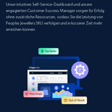
Title, Seller name, Brand, Description, Initial
Unser intuitives Self-Service-Dashboard und unsere
price, Currency, Availability, Reviews count, and
engagierten Customer Success Manager sorgen für Erfolg
more.
ohne zusätzliche Ressourcen, sodass Sie die Leistung von
Peoples Jewellers SKU verfolgen und in kürzerer Zeit mehr
2.1K+
375+
Jetzt anfangen
erreichen können.
Amazon products global dataset - Collect
products from Brands URLs
Title, Seller name, Brand, Description, Initial
price, Currency, Availability, Reviews count, and
more.
2.1K+
375+
Jetzt anfangen