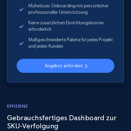
Müheloses Onboarding mit persönlicher
professioneller Unterstützung
2.1K+
375+
Jetzt anfangen
Keine zusätzlichen Einrichtungskosten
erforderlich
Maßgeschneiderte Pakete für jedes Projekt
Amazon products global dataset - Collects
und jeden Kunden
products by best sellers category URL
Title, Seller name, Brand, Description, Initial
Angebot anfordern
price, Currency, Availability, Reviews count, and
more.
2.1K+
375+
Jetzt anfangen
EFFIZIENZ
Gebrauchsfertiges Dashboard zur
Amazon products global dataset - Collect
SKU-Verfolgung
Amazon products by seller URL