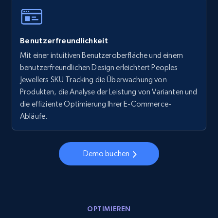
Walmart - products - Collects products by
specific keywords
Benutzerfreundlichkeit
URL, Final price, Sku, Currency, Gtin,
Mit einer intuitiven Benutzeroberfläche und einem
Specifications, Image urls, Top reviews, and
more.
benutzerfreundlichen Design erleichtert Peoples
Jewellers SKU Tracking die Überwachung von
Produkten, die Analyse der Leistung von Varianten und
5.6K+
874+
Jetzt anfangen
die effiziente Optimierung Ihrer E-Commerce-
Abläufe.
Walmart - products - Discover products by
using sku numbers
Demo buchen
URL, Final price, Sku, Currency, Gtin,
Specifications, Image urls, Top reviews, and
more.
OPTIMIEREN
5.6K+
874+
Jetzt anfangen