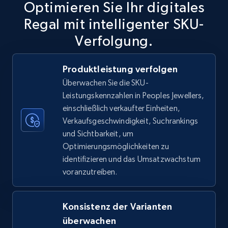
Optimieren Sie Ihr digitales
Regal mit intelligenter SKU-
Verfolgung.
TikTok Shop
URL, Title, Available, Description, Currency, Initial
Produktleistung verfolgen
price, Final price, Discount percent, and more.
Überwachen Sie die SKU-
Leistungskennzahlen in Peoples Jewellers,
5.4K+
667+
Jetzt anfangen
einschließlich verkaufter Einheiten,
Verkaufsgeschwindigkeit, Suchrankings
und Sichtbarkeit, um
Optimierungsmöglichkeiten zu
TikTok Shop - category
identifizieren und das Umsatzwachstum
URL, Title, Available, Description, Currency, Initial
voranzutreiben.
price, Final price, Discount percent, and more.
Konsistenz der Varianten
5.4K+
667+
Jetzt anfangen
überwachen