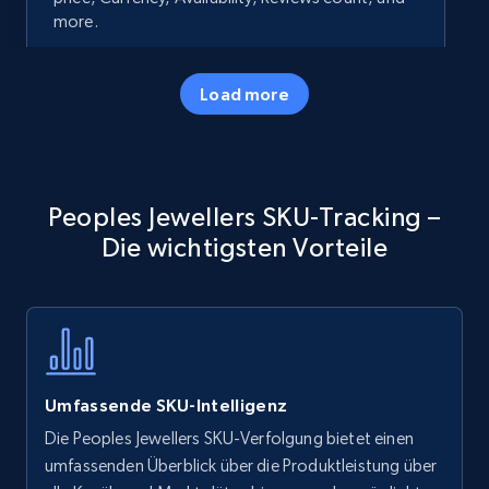
more.
35.2K+
5.7K+
Jetzt anfangen
Load more
Amazon products - Collects products by
Peoples Jewellers SKU-Tracking –
specific keywords
Die wichtigsten Vorteile
Title, Seller name, Brand, Description, Initial
price, Currency, Availability, Reviews count, and
more.
35.2K+
5.7K+
Jetzt anfangen
Umfassende SKU-Intelligenz
Die Peoples Jewellers SKU-Verfolgung bietet einen
Amazon products - find products by using
umfassenden Überblick über die Produktleistung über