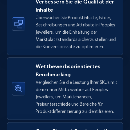
Verbessern Sie die Qualität der
Inhalte
Amazon sellers info
Überwachen Sie Produktinhalte, Bilder,
Seller id, URL, Seller name, Description, Detailed
Beschreibungen und Attribute in Peoples
info, Stars, Feedbacks, Return policy, and more.
Jewellers, um die Einhaltung der
Marktplatzstandards sicherzustellen und
2.5K+
378+
Jetzt anfangen
die Konversionsrate zu optimieren.
Wettbewerbsorientiertes
eBay
Benchmarking
URL, Product id, Title, Seller name, Seller rating,
Vergleichen Sie die Leistung Ihrer SKUs mit
Seller reviews, Breadcrumbs, Root category, and
denen Ihrer Mitbewerber auf Peoples
more.
Jewellers, um Marktchancen,
Preisunterschiede und Bereiche für
2.5K+
358+
Jetzt anfangen
Produktdifferenzierung zu identifizieren.