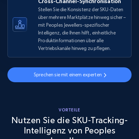
Cross-Channel-Synchronisation
eBay - Gather data on products using
Stellen Sie die Konsistenz der SKU-Daten
specified keywords
über mehrere Marktplätze hinweg sicher –
mit Peoples Jewellers-spezifischer
URL, Product id, Title, Seller name, Seller rating,
Seller reviews, Breadcrumbs, Root category, and
Intelligenz, die Ihnen hilft, einheitliche
more.
Produktinformationen über alle
Vertriebskanäle hinweg zu pflegen.
2.5K+
358+
Jetzt anfangen
Sprechen sie mit einem experten
eBay - Collect products from shops on eBay
URL, Product id, Title, Seller name, Seller rating,
Seller reviews, Breadcrumbs, Root category, and
more.
VORTEILE
Nutzen Sie die SKU-Tracking-
2.5K+
358+
Jetzt anfangen
Intelligenz von Peoples