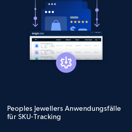
1.3K+
174+
Jetzt anfangen
Target - Gather data on products using
specified keywords
URL, Product id, Title, Product description,
Rating, Reviews count, Initial price, Discount,
and more.
1.3K+
174+
Jetzt anfangen
Peoples Jewellers Anwendungsfälle
für SKU-Tracking
Target - Discover products by category url
URL, Product id, Title, Product description,