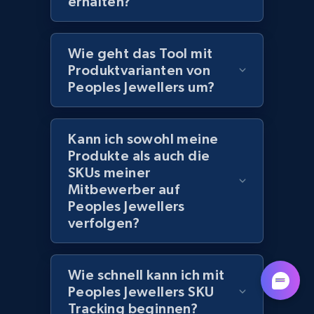
erhalten?
Lowes.com - Collect records by category
URL, Domain, Marketplace pn, Sku, Other pn,
Model number, Gtin ean pn, Product name, and
Wie geht das Tool mit
more.
Produktvarianten von
Peoples Jewellers um?
991+
162+
Jetzt anfangen
Kann ich sowohl meine
Produkte als auch die
Lazada - Products
SKUs meiner
URL, Title, Rating, Reviews, Initial price, Final
Mitbewerber auf
price, Currency, Stock, and more.
Peoples Jewellers
verfolgen?
988+
160+
Jetzt anfangen
Wie schnell kann ich mit
Peoples Jewellers SKU
Lazada - Products - Discover products by
Tracking beginnen?