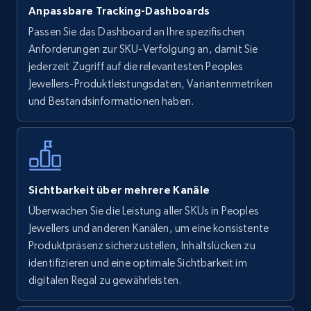
Walmart - products
Anpassbare Tracking-Dashboards
URL, Final price, Sku, Currency, Gtin,
Passen Sie das Dashboard an Ihre spezifischen
Specifications, Image urls, Top reviews, and
Anforderungen zur SKU-Verfolgung an, damit Sie
more.
jederzeit Zugriff auf die relevantesten Peoples
Jewellers-Produktleistungsdaten, Variantenmetriken
5.6K+
874+
Jetzt anfangen
und Bestandsinformationen haben.
Walmart - products - Find new products by
using specific category URL
Sichtbarkeit über mehrere Kanäle
URL, Final price, Sku, Currency, Gtin,
Überwachen Sie die Leistung aller SKUs in Peoples
Specifications, Image urls, Top reviews, and
Jewellers und anderen Kanälen, um eine konsistente
more.
Produktpräsenz sicherzustellen, Inhaltslücken zu
identifizieren und eine optimale Sichtbarkeit im
5.6K+
874+
Jetzt anfangen
digitalen Regal zu gewährleisten.