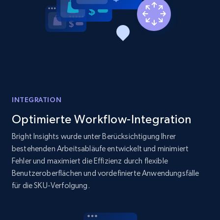
price, and more.
1.9K+
322+
Jetzt anfangen
Amazon products search
Asin, URL, Name, Sponsored, Initial price, Final
INTEGRATION
price, Currency, Sold, and more.
Optimierte Workflow-Integration
1.6K+
180+
Jetzt anfangen
Bright Insights wurde unter Berücksichtigung Ihrer
bestehenden Arbeitsabläufe entwickelt und minimiert
Fehler und maximiert die Effizienz durch flexible
Benutzeroberflächen und vordefinierte Anwendungsfälle
Target
für die SKU-Verfolgung.
URL, Product id, Title, Product description,
Rating, Reviews count, Initial price, Discount,
and more.