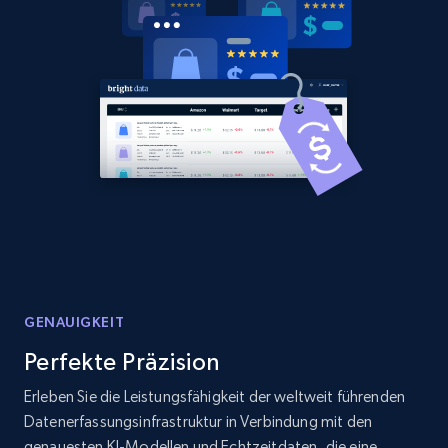
Home Depot US - Discover products by
specified URL
URL, Domain, Country code, Model number,
Sku, Product id, Product name, Manufacturer,
and more.
2.1K+
352+
Jetzt anfangen
Home Depot US - Discover products by
specified UPC
GENAUIGKEIT
URL, Domain, Country code, Model number,
Perfekte Präzision
Sku, Product id, Product name, Manufacturer,
and more.
Erleben Sie die Leistungsfähigkeit der weltweit führenden
Datenerfassungsinfrastruktur in Verbindung mit den
genauesten KI-Modellen und Echtzeitdaten, die eine