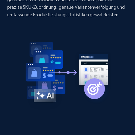
2.1K+
352+
Jetzt anfangen
präzise SKU-Zuordnung, genaue Variantenverfolgung und
umfassende Produktleistungsstatistiken gewährleisten.
Home Depot US - Discovery products by
specific category URL
URL, Domain, Country code, Model number,
Sku, Product id, Product name, Manufacturer,
and more.
2.1K+
352+
Jetzt anfangen
Etsy
URL, Product id, Listing inventory id, Title, Rating,
Reviews count shop, Reviews count item, Initial
price, and more.