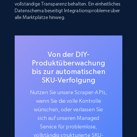
vollständige Transparenz behalten. Ein einheitliches
Datenschema beseitigt Integrationsprobleme über
alle Marktplätze hinweg.
Von der DIY-
Produktüberwachung
bis zur automatischen
SKU-Verfolgung
Nutzen Sie unsere Scraper-APIs,
wenn Sie die volle Kontrolle
wünschen, oder verlassen Sie
sich auf unseren Managed
Service für problemlose,
vollständig strukturierte SKU-