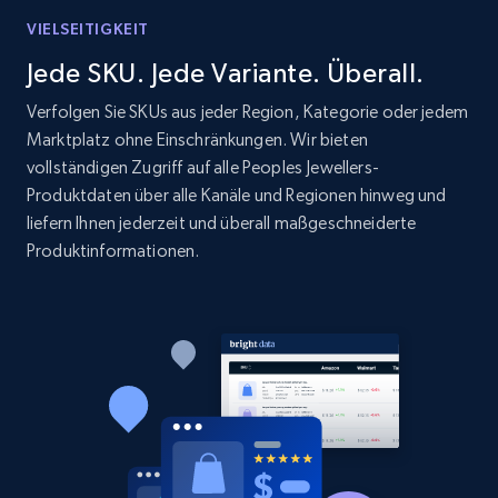
VIELSEITIGKEIT
1.9K+
322+
Jetzt anfangen
Jede SKU. Jede Variante. Überall.
Verfolgen Sie SKUs aus jeder Region, Kategorie oder jedem
Marktplatz ohne Einschränkungen. Wir bieten
Etsy - Collect data on products using
vollständigen Zugriff auf alle Peoples Jewellers-
specified keywords
Produktdaten über alle Kanäle und Regionen hinweg und
URL, Product id, Listing inventory id, Title, Rating,
liefern Ihnen jederzeit und überall maßgeschneiderte
Reviews count shop, Reviews count item, Initial
Produktinformationen.
price, and more.
1.9K+
322+
Jetzt anfangen
Etsy - Collects data from shop's URL
URL, Product id, Listing inventory id, Title, Rating,
Reviews count shop, Reviews count item, Initial