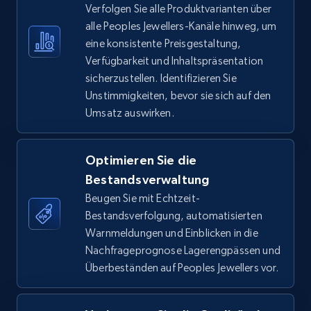
Verfolgen Sie alle Produktvarianten über
alle Peoples Jewellers-Kanäle hinweg, um
TikTok Shop - Collect TikTok shop products
eine konsistente Preisgestaltung,
by keywords search
Verfügbarkeit und Inhaltspräsentation
URL, Title, Available, Description, Currency, Initial
sicherzustellen. Identifizieren Sie
price, Final price, Discount percent, and more.
Unstimmigkeiten, bevor sie sich auf den
Umsatz auswirken.
5.4K+
667+
Jetzt anfangen
Optimieren Sie die
Bestandsverwaltung
TikTok Shop - discover records by shop url
Beugen Sie mit Echtzeit-
Bestandsverfolgung, automatisierten
URL, Title, Available, Description, Currency, Initial
Warnmeldungen und Einblicken in die
price, Final price, Discount percent, and more.
Nachfrageprognose Lagerengpässen und
Überbeständen auf Peoples Jewellers vor.
5.4K+
667+
Jetzt anfangen