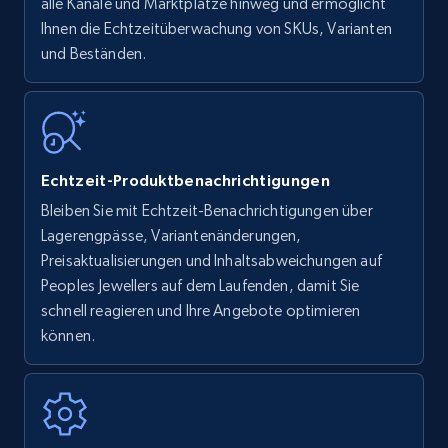
upc numbers
alle Kanäle und Marktplätze hinweg und ermöglicht
Ihnen die Echtzeitüberwachung von SKUs, Varianten
Title, Seller name, Brand, Description, Initial
und Beständen.
price, Currency, Availability, Reviews count, and
more.
35.2K+
5.7K+
Jetzt anfangen
Echtzeit-Produktbenachrichtigungen
Bleiben Sie mit Echtzeit-Benachrichtigungen über
Amazon Reviews
Lagerengpässe, Variantenänderungen,
URL, Product name, Product rating, Product
Preisaktualisierungen und Inhaltsabweichungen auf
rating object, Product rating max, Rating,
Peoples Jewellers auf dem Laufenden, damit Sie
Author name, Asin, and more.
schnell reagieren und Ihre Angebote optimieren
können.
7.4K+
870+
Jetzt anfangen