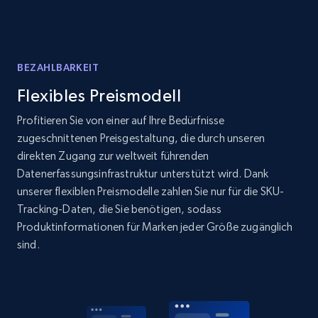
Home Depot US
URL, Domain, Country code, Model number,
Sku, Product id, Product name, Manufacturer,
and more.
BEZAHLBARKEIT
Flexibles Preismodell
2.1K+
352+
Jetzt anfangen
Profitieren Sie von einer auf Ihre Bedürfnisse
zugeschnittenen Preisgestaltung, die durch unseren
direkten Zugang zur weltweit führenden
Home Depot US - Gather data on products
Datenerfassungsinfrastruktur unterstützt wird. Dank
using specified keywords
unserer flexiblen Preismodelle zahlen Sie nur für die SKU-
URL, Domain, Country code, Model number,
Tracking-Daten, die Sie benötigen, sodass
Sku, Product id, Product name, Manufacturer,
Produktinformationen für Marken jeder Größe zugänglich
and more.
sind.
2.1K+
352+
Jetzt anfangen