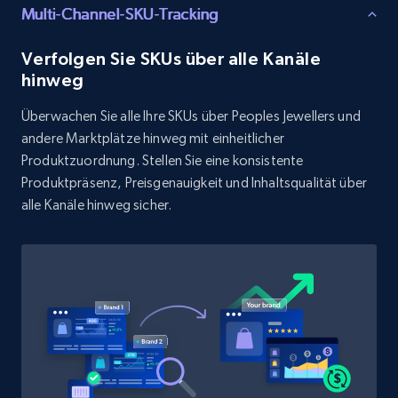
Rating, Reviews count, Initial price, Discount,
Multi-Channel-SKU-Tracking
and more.
Verfolgen Sie SKUs über alle Kanäle
1.3K+
174+
Jetzt anfangen
hinweg
Überwachen Sie alle Ihre SKUs über Peoples Jewellers und
andere Marktplätze hinweg mit einheitlicher
Target - Discover products by specified
Produktzuordnung. Stellen Sie eine konsistente
UPC
Produktpräsenz, Preisgenauigkeit und Inhaltsqualität über
alle Kanäle hinweg sicher.
URL, Product id, Title, Product description,
Rating, Reviews count, Initial price, Discount,
and more.
1.3K+
174+
Jetzt anfangen
Zara - Products