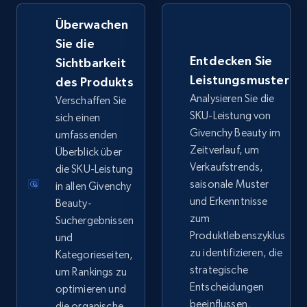
Überwachen
eBay - Collect records by category
Sie die
Entdecken Sie
URL, Product id, Title, Seller name, Seller rating,
Sichtbarkeit
Seller reviews, Breadcrumbs, Root category, and
Leistungsmuster
des Produkts
more.
Analysieren Sie die
Verschaffen Sie
SKU-Leistung von
sich einen
2.5K+
359+
Jetzt anfangen
Givenchy Beauty im
umfassenden
Zeitverlauf, um
Überblick über
Verkaufstrends,
die SKU-Leistung
saisonale Muster
in allen Givenchy
Google Shopping
und Erkenntnisse
Beauty-
URL, Product id, Title, Product description,
zum
Suchergebnissen
Rating, Reviews count, Images, Variations, and
Produktlebenszyklus
und
more.
zu identifizieren, die
Kategorieseiten,
strategische
um Rankings zu
2.4K+
199+
Jetzt anfangen
Entscheidungen
optimieren und
beeinflussen.
die organische