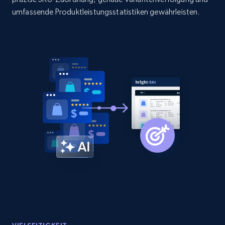
2.1K+
353+
Jetzt anfangen
umfassende Produktleistungsstatistiken gewährleisten.
Home Depot US - Discovery products by
specific category URL
URL, Domain, Country code, Model number,
Sku, Product id, Product name, Manufacturer,
and more.
2.1K+
353+
Jetzt anfangen
Etsy
URL, Product id, Listing inventory id, Title, Rating,
Reviews count shop, Reviews count item, Initial
price, and more.