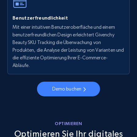
Walmart - products - Collects products by
Benutzerfreundlichkeit
specific keywords
Mit einer intuitiven Benutzeroberfläche und einem
URL, Final price, Sku, Currency, Gtin,
benutzerfreundlichen Design erleichtert Givenchy
Specifications, Image urls, Top reviews, and
more.
Beauty SKU Tracking die Überwachung von
Produkten, die Analyse der Leistung von Varianten und
die effiziente Optimierung Ihrer E-Commerce-
5.6K+
875+
Jetzt anfangen
Abläufe.
Walmart - products - Discover products by
Demo buchen
using sku numbers
URL, Final price, Sku, Currency, Gtin,
Specifications, Image urls, Top reviews, and
more.
OPTIMIEREN
Optimieren Sie Ihr digitales
5.6K+
875+
Jetzt anfangen