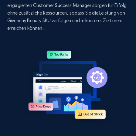
Title, Seller name, Brand, Description, Initial
engagierten Customer Success Manager sorgen für Erfolg
price, Currency, Availability, Reviews count, and
ohne zusätzliche Ressourcen, sodass Sie die Leistung von
more.
Givenchy Beauty SKU verfolgen und in kürzerer Zeit mehr
erreichen können.
2.1K+
375+
Jetzt anfangen
Amazon products global dataset - Collect
products from Brands URLs
Title, Seller name, Brand, Description, Initial
price, Currency, Availability, Reviews count, and
more.
2.1K+
375+
Jetzt anfangen