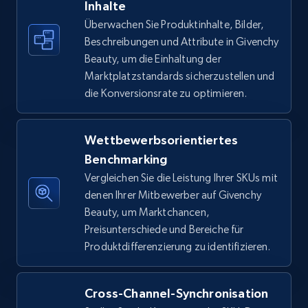
Inhalte
Überwachen Sie Produktinhalte, Bilder,
Amazon sellers info
Beschreibungen und Attribute in Givenchy
Seller id, URL, Seller name, Description, Detailed
Beauty, um die Einhaltung der
info, Stars, Feedbacks, Return policy, and more.
Marktplatzstandards sicherzustellen und
die Konversionsrate zu optimieren.
2.5K+
378+
Jetzt anfangen
Wettbewerbsorientiertes
Benchmarking
eBay
Vergleichen Sie die Leistung Ihrer SKUs mit
URL, Product id, Title, Seller name, Seller rating,
denen Ihrer Mitbewerber auf Givenchy
Seller reviews, Breadcrumbs, Root category, and
Beauty, um Marktchancen,
more.
Preisunterschiede und Bereiche für
Produktdifferenzierung zu identifizieren.
2.5K+
359+
Jetzt anfangen
Cross-Channel-Synchronisation