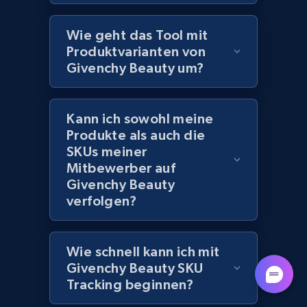
Lowes.com - Collect records by category
URL, Domain, Marketplace pn, Sku, Other pn,
Wie geht das Tool mit
Model number, Gtin ean pn, Product name, and
Produktvarianten von
more.
Givenchy Beauty um?
991+
162+
Jetzt anfangen
Kann ich sowohl meine
Produkte als auch die
SKUs meiner
Lazada - Products
Mitbewerber auf
URL, Title, Rating, Reviews, Initial price, Final
Givenchy Beauty
price, Currency, Stock, and more.
verfolgen?
988+
160+
Jetzt anfangen
Wie schnell kann ich mit
Givenchy Beauty SKU
Tracking beginnen?
Lazada - Products - Discover products by