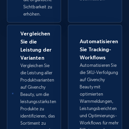
Sichtbarkeit zu
erhöhen.
Google Shopping - collects products from
web using keywords
Vergleichen
URL, Product id, Title, Product description,
Rating, Reviews count, Images, Variations, and
Automatisieren
Sie die
more.
Sie Tracking-
Leistung der
Workflows
Varianten
2.4K+
199+
Jetzt anfangen
Automatisieren Sie
Vergleichen Sie
die SKU-Verfolgung
die Leistung aller
auf Givenchy
Produktvarianten
Beauty mit
auf Givenchy
Amazon products global dataset
optimierten
Beauty, um die
Title, Seller name, Brand, Description, Initial
Warnmeldungen,
leistungsstärksten
price, Currency, Availability, Reviews count, and
Leistungsberichten
Produkte zu
more.
und Optimierungs-
identifizieren, das
Workflows für mehr
Sortiment zu
2.1K+
375+
Jetzt anfangen