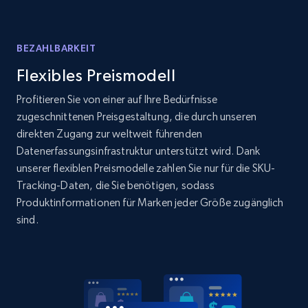
Home Depot US
URL, Domain, Country code, Model number,
Sku, Product id, Product name, Manufacturer,
BEZAHLBARKEIT
and more.
Flexibles Preismodell
2.1K+
353+
Jetzt anfangen
Profitieren Sie von einer auf Ihre Bedürfnisse
zugeschnittenen Preisgestaltung, die durch unseren
direkten Zugang zur weltweit führenden
Datenerfassungsinfrastruktur unterstützt wird. Dank
Home Depot US - Gather data on products
unserer flexiblen Preismodelle zahlen Sie nur für die SKU-
using specified keywords
Tracking-Daten, die Sie benötigen, sodass
URL, Domain, Country code, Model number,
Produktinformationen für Marken jeder Größe zugänglich
Sku, Product id, Product name, Manufacturer,
sind.
and more.
2.1K+
353+
Jetzt anfangen