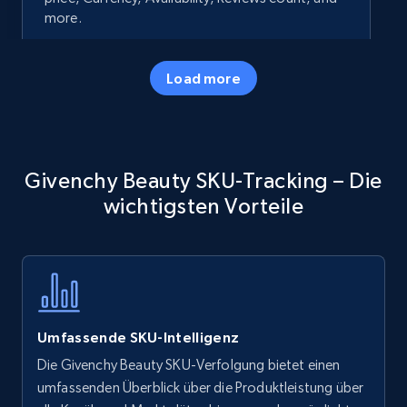
more.
35.2K+
5.7K+
Jetzt anfangen
Load more
Amazon products - Collects products by
Givenchy Beauty SKU-Tracking – Die
specific keywords
wichtigsten Vorteile
Title, Seller name, Brand, Description, Initial
price, Currency, Availability, Reviews count, and
more.
35.2K+
5.7K+
Jetzt anfangen
Umfassende SKU-Intelligenz
Die Givenchy Beauty SKU-Verfolgung bietet einen
Amazon products - find products by using
umfassenden Überblick über die Produktleistung über