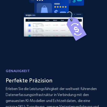
Home Depot US - Discover products by
specified URL
URL, Domain, Country code, Model number,
Sku, Product id, Product name, Manufacturer,
and more.
2.1K+
353+
Jetzt anfangen
Home Depot US - Discover products by
GENAUIGKEIT
specified UPC
Perfekte Präzision
URL, Domain, Country code, Model number,
Erleben Sie die Leistungsfähigkeit der weltweit führenden
Sku, Product id, Product name, Manufacturer,
and more.
Datenerfassungsinfrastruktur in Verbindung mit den
genauesten KI-Modellen und Echtzeitdaten, die eine
präzise SKU-Zuordnung, genaue Variantenverfolgung und