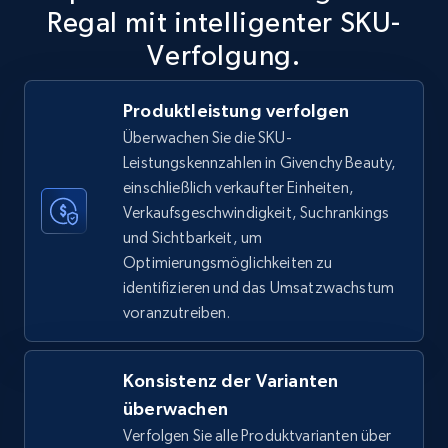
Regal mit intelligenter SKU-
Verfolgung.
TikTok Shop
Produktleistung verfolgen
URL, Title, Available, Description, Currency, Initial
Überwachen Sie die SKU-
price, Final price, Discount percent, and more.
Leistungskennzahlen in Givenchy Beauty,
einschließlich verkaufter Einheiten,
5.4K+
667+
Jetzt anfangen
Verkaufsgeschwindigkeit, Suchrankings
und Sichtbarkeit, um
Optimierungsmöglichkeiten zu
identifizieren und das Umsatzwachstum
TikTok Shop - category
voranzutreiben.
URL, Title, Available, Description, Currency, Initial
price, Final price, Discount percent, and more.
Konsistenz der Varianten
5.4K+
überwachen
667+
Jetzt anfangen
Verfolgen Sie alle Produktvarianten über