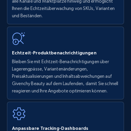
upc numbers
alle Kanäle und Marktplätze hinweg und ermöglicht
Ihnen die Echtzeitüberwachung von SKUs, Varianten
Title, Seller name, Brand, Description, Initial
und Beständen.
price, Currency, Availability, Reviews count, and
more.
35.2K+
5.7K+
Jetzt anfangen
Echtzeit-Produktbenachrichtigungen
Bleiben Sie mit Echtzeit-Benachrichtigungen über
Amazon Reviews
Lagerengpässe, Variantenänderungen,
URL, Product name, Product rating, Product
Preisaktualisierungen und Inhaltsabweichungen auf
rating object, Product rating max, Rating,
Givenchy Beauty auf dem Laufenden, damit Sie schnell
Author name, Asin, and more.
reagieren und Ihre Angebote optimieren können.
7.4K+
870+
Jetzt anfangen
Anpassbare Tracking-Dashboards