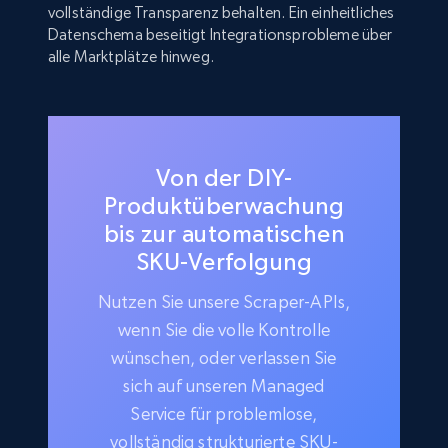
vollständige Transparenz behalten. Ein einheitliches
Datenschema beseitigt Integrationsprobleme über
alle Marktplätze hinweg.
Von der DIY-
Produktüberwachung
bis zur automatischen
SKU-Verfolgung
Nutzen Sie unsere Scraper-APIs,
wenn Sie die volle Kontrolle
wünschen, oder verlassen Sie
sich auf unseren Managed
Service für problemlose,
vollständig strukturierte SKU-