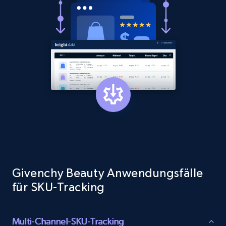
1.3K+
175+
Jetzt anfangen
Target - Gather data on products using
specified keywords
URL, Product id, Title, Product description,
Rating, Reviews count, Initial price, Discount,
and more.
1.3K+
175+
Jetzt anfangen
Givenchy Beauty Anwendungsfälle
für SKU-Tracking
Target - Discover products by category url
URL, Product id, Title, Product description,
Multi-Channel-SKU-Tracking