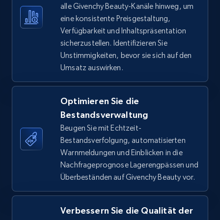
alle Givenchy Beauty-Kanäle hinweg, um
eine konsistente Preisgestaltung,
TikTok Shop - Collect TikTok shop products
Verfügbarkeit und Inhaltspräsentation
by keywords search
sicherzustellen. Identifizieren Sie
URL, Title, Available, Description, Currency, Initial
Unstimmigkeiten, bevor sie sich auf den
price, Final price, Discount percent, and more.
Umsatz auswirken.
5.4K+
667+
Jetzt anfangen
Optimieren Sie die
Bestandsverwaltung
Beugen Sie mit Echtzeit-
TikTok Shop - discover records by shop url
Bestandsverfolgung, automatisierten
Warnmeldungen und Einblicken in die
URL, Title, Available, Description, Currency, Initial
Nachfrageprognose Lagerengpässen und
price, Final price, Discount percent, and more.
Überbeständen auf Givenchy Beauty vor.
5.4K+
667+
Jetzt anfangen
Verbessern Sie die Qualität der