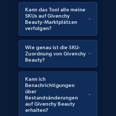
URL, Domain, Marketplace pn, Sku, Other pn,
Model number, Gtin ean pn, Product name, and
Kann das Tool alle meine
more.
SKUs auf Givenchy
Beauty-Marktplätzen
991+
162+
Jetzt anfangen
verfolgen?
Wie genau ist die SKU-
Lowes.com - Gather data on products using
Zuordnung von Givenchy
specified keywords
Beauty?
URL, Domain, Marketplace pn, Sku, Other pn,
Model number, Gtin ean pn, Product name, and
more.
Kann ich
Benachrichtigungen
über
991+
162+
Jetzt anfangen
Bestandsänderungen
auf Givenchy Beauty
erhalten?