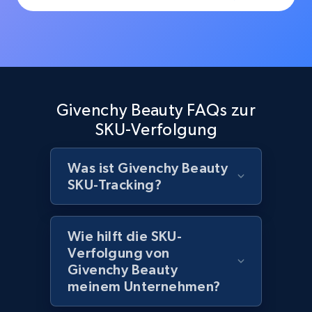
URL, Product id, Title, Images, Final price,
Currency, Discount, Initial price, and more.
1.1K+
149+
Jetzt anfangen
Givenchy Beauty FAQs zur
SKU-Verfolgung
Best Buy products - Collect data on
products using specified keywords
Was ist Givenchy Beauty
URL, Product id, Title, Images, Final price,
SKU-Tracking?
Currency, Discount, Initial price, and more.
1.1K+
149+
Jetzt anfangen
Wie hilft die SKU-
Verfolgung von
Givenchy Beauty
meinem Unternehmen?
Lowes.com