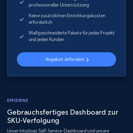
professioneller Unterstützung
Keine zusätzlichen Einrichtungskosten
2.1K+
375+
Jetzt anfangen
erforderlich
Maßgeschneiderte Pakete für jedes Projekt
und jeden Kunden
Amazon products global dataset - Collects
products by best sellers category URL
Angebot anfordern
Title, Seller name, Brand, Description, Initial
price, Currency, Availability, Reviews count, and
more.
2.1K+
375+
Jetzt anfangen
EFFIZIENZ
Gebrauchsfertiges Dashboard zur
SKU-Verfolgung
Amazon products global dataset - Collect
Amazon products by seller URL
Unser intuitives Self-Service-Dashboard und unsere