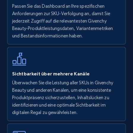
Walmart - products
Passen Sie das Dashboard an Ihre spezifischen
URL, Final price, Sku, Currency, Gtin,
Anforderungen zur SKU-Verfolgung an, damit Sie
Specifications, Image urls, Top reviews, and
jederzeit Zugriff auf die relevantesten Givenchy
more.
Beauty-Produktleistungsdaten, Variantenmetriken
und Bestandsinformationen haben.
5.6K+
875+
Jetzt anfangen
Walmart - products - Find new products by
Sichtbarkeit über mehrere Kanäle
using specific category URL
Überwachen Sie die Leistung aller SKUs in Givenchy
URL, Final price, Sku, Currency, Gtin,
Beauty und anderen Kanälen, um eine konsistente
Specifications, Image urls, Top reviews, and
Produktpräsenz sicherzustellen, Inhaltslücken zu
more.
identifizieren und eine optimale Sichtbarkeit im
digitalen Regal zu gewährleisten.
5.6K+
875+
Jetzt anfangen