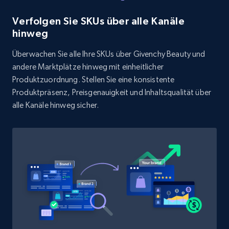
Rating, Reviews count, Initial price, Discount,
and more.
Verfolgen Sie SKUs über alle Kanäle
hinweg
1.3K+
175+
Jetzt anfangen
Überwachen Sie alle Ihre SKUs über Givenchy Beauty und
andere Marktplätze hinweg mit einheitlicher
Produktzuordnung. Stellen Sie eine konsistente
Target - Discover products by specified
Produktpräsenz, Preisgenauigkeit und Inhaltsqualität über
UPC
alle Kanäle hinweg sicher.
URL, Product id, Title, Product description,
Rating, Reviews count, Initial price, Discount,
and more.
1.3K+
175+
Jetzt anfangen
Zara - Products