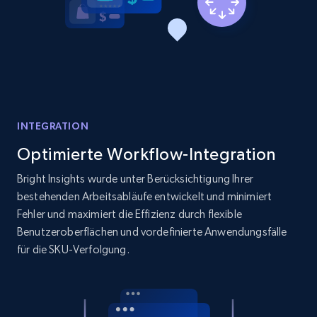
price, and more.
1.9K+
322+
Jetzt anfangen
Amazon products search
INTEGRATION
Asin, URL, Name, Sponsored, Initial price, Final
price, Currency, Sold, and more.
Optimierte Workflow-Integration
Bright Insights wurde unter Berücksichtigung Ihrer
1.6K+
181+
Jetzt anfangen
bestehenden Arbeitsabläufe entwickelt und minimiert
Fehler und maximiert die Effizienz durch flexible
Benutzeroberflächen und vordefinierte Anwendungsfälle
für die SKU-Verfolgung.
Target
URL, Product id, Title, Product description,
Rating, Reviews count, Initial price, Discount,
and more.