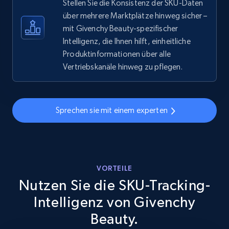
Stellen Sie die Konsistenz der SKU-Daten
eBay - Gather data on products using
über mehrere Marktplätze hinweg sicher –
specified keywords
mit Givenchy Beauty-spezifischer
Intelligenz, die Ihnen hilft, einheitliche
URL, Product id, Title, Seller name, Seller rating,
Seller reviews, Breadcrumbs, Root category, and
Produktinformationen über alle
more.
Vertriebskanäle hinweg zu pflegen.
2.5K+
359+
Jetzt anfangen
Sprechen sie mit einem experten
eBay - Collect products from shops on eBay
URL, Product id, Title, Seller name, Seller rating,
VORTEILE
Seller reviews, Breadcrumbs, Root category, and
more.
Nutzen Sie die SKU-Tracking-
Intelligenz von Givenchy
2.5K+
359+
Jetzt anfangen
Beauty.