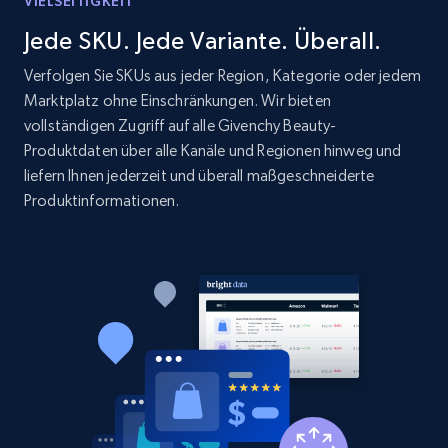
VIELSEITIGKEIT
1.9K+
322+
Jetzt anfangen
Jede SKU. Jede Variante. Überall.
Verfolgen Sie SKUs aus jeder Region, Kategorie oder jedem
Marktplatz ohne Einschränkungen. Wir bieten
vollständigen Zugriff auf alle Givenchy Beauty-
Etsy - Collect data on products using
Produktdaten über alle Kanäle und Regionen hinweg und
specified keywords
liefern Ihnen jederzeit und überall maßgeschneiderte
URL, Product id, Listing inventory id, Title, Rating,
Produktinformationen.
Reviews count shop, Reviews count item, Initial
price, and more.
1.9K+
322+
Jetzt anfangen
Etsy - Collects data from shop's URL
URL, Product id, Listing inventory id, Title, Rating,
Reviews count shop, Reviews count item, Initial