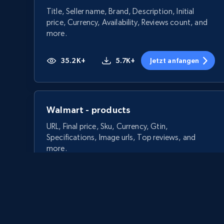
Title, Seller name, Brand, Description, Initial
price, Currency, Availability, Reviews count, and
more.
35.2K+
5.7K+
Jetzt anfangen
Walmart - products
URL, Final price, Sku, Currency, Gtin,
Specifications, Image urls, Top reviews, and
more.
5.6K+
875+
Jetzt anfangen