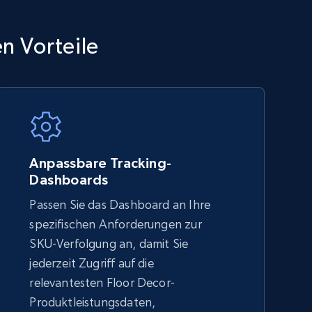
TikTok Shop - category
n Vorteile
URL, Title, Available, Description, Currency, Initial
price, Final price, Discount percent, and more.
5.4K+
667+
Jetzt anfangen
Anpassbare Tracking-
Dashboards
Passen Sie das Dashboard an Ihre
Amazon sellers info
spezifischen Anforderungen zur
Seller id, URL, Seller name, Description, Detailed
SKU-Verfolgung an, damit Sie
info, Stars, Feedbacks, Return policy, and more.
jederzeit Zugriff auf die
relevantesten Floor Decor-
Produktleistungsdaten,