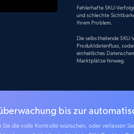
Fehlerhafte SKU-Verfolg
und schlechte Sichtbarke
Ihrem Problem.
Die selbstheilende SKU-V
Produktdatenfluss, sodas
einheitliches Datenschem
Marktplätze hinweg.
überwachung bis zur automati
Sie die volle Kontrolle wünschen, oder verlassen Si