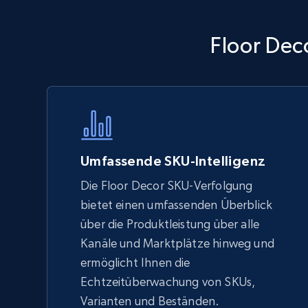
Walmart - products - Discover
Floor Dec
products by using sku numbers
URL, Final price, Sku, Currency, Gtin,
Specifications, Image urls, Top reviews, and
more.
5.6K+
875+
Jetzt anfangen
Umfassende SKU-Intelligenz
Die Floor Decor SKU-Verfolgung
bietet einen umfassenden Überblick
TikTok Shop - Collect TikTok shop
über die Produktleistung über alle
products by keywords search
Kanäle und Marktplätze hinweg und
URL, Title, Available, Description, Currency, Initial
ermöglicht Ihnen die
price, Final price, Discount percent, and more.
Echtzeitüberwachung von SKUs,
Varianten und Beständen.