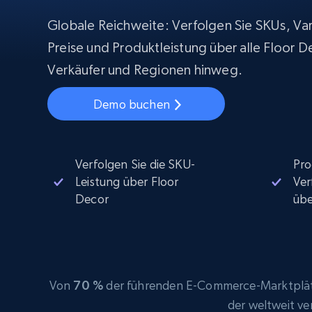
Beginnt bei
$5
$2.5/G
50% OFF
Globale Reichweite: Verfolgen Sie SKUs, Var
Beginnt bei
ISP proxys
Preise und Produktleistung über alle Floor 
PROXY-INFRASTRUKTUR
$1.3/IP
Verkäufer und Regionen hinweg.
Residential proxys
50% OFF
400M+ globale IPs von echten Peer-
Demo buchen
Geräten
Datacenter proxys
Schnelle, zuverlässige Proxys für
effiziente Datenextraktion
Verfolgen Sie die SKU-
Pro
Leistung über Floor
Ver
Decor
üb
Von
70 %
der führenden E-Commerce-Marktplätz
der weltweit v