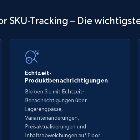
TikTok Shop
or SKU-Tracking – Die wichtigste
URL, Title, Available, Description, Currency, Initial
price, Final price, Discount percent, and more.
5.4K+
667+
Jetzt anfangen
Echtzeit-
Produktbenachrichtigungen
Bleiben Sie mit Echtzeit-
TikTok Shop - discover records by shop
Benachrichtigungen über
url
Lagerengpässe,
Variantenänderungen,
URL, Title, Available, Description, Currency, Initial
price, Final price, Discount percent, and more.
Preisaktualisierungen und
Inhaltsabweichungen auf Floor