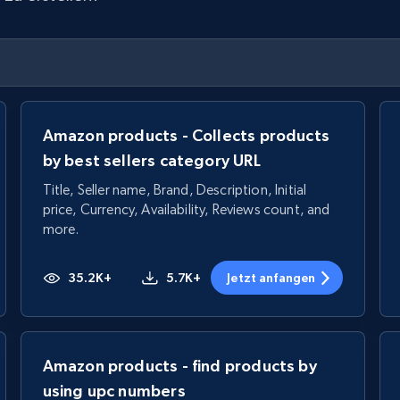
Amazon products - Collects products
by best sellers category URL
Title, Seller name, Brand, Description, Initial
price, Currency, Availability, Reviews count, and
more.
35.2K+
5.7K+
Jetzt anfangen
Amazon products - find products by
using upc numbers