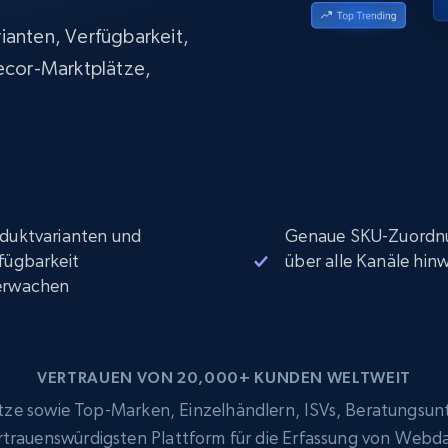
Datacenter proxys
collected
$0.9/IP
B
ianten, Verfügbarkeit,
Decor-Marktplätze,
ISP proxys
Über 700.000 vollständig konforme
statische Privatanwender-Proxys
duktvarianten und
Genaue SKU-Zuordn
fügbarkeit
über alle Kanäle hin
erwachen
VERTRAUEN VON 20,000+ KUNDEN WELTWEIT
e sowie Top-Marken, Einzelhändlern, ISVs, Beratungsun
ertrauenswürdigsten Plattform für die Erfassung von Webd