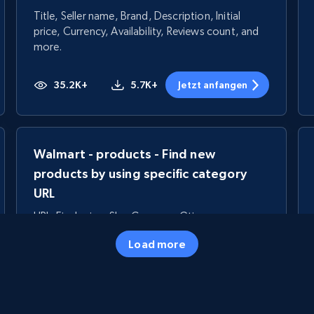
Title, Seller name, Brand, Description, Initial
price, Currency, Availability, Reviews count, and
more.
35.2K+
5.7K+
Jetzt anfangen
Walmart - products - Find new
products by using specific category
URL
URL, Final price, Sku, Currency, Gtin,
Specifications, Image urls, Top reviews, and
Load more
more.
5.6K+
875+
Jetzt anfangen