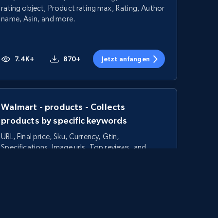
rating object, Product rating max, Rating, Author
name, Asin, and more.
7.4K+
870+
Jetzt anfangen
Walmart - products - Collects
products by specific keywords
URL, Final price, Sku, Currency, Gtin,
Specifications, Image urls, Top reviews, and
more.
5.6K+
875+
Jetzt anfangen