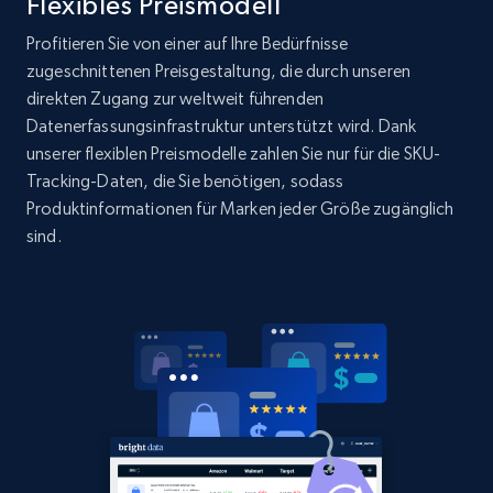
Flexibles Preismodell
URL, Domain, Country code, Model number,
Profitieren Sie von einer auf Ihre Bedürfnisse
Sku, Product id, Product name, Manufacturer,
and more.
zugeschnittenen Preisgestaltung, die durch unseren
direkten Zugang zur weltweit führenden
Datenerfassungsinfrastruktur unterstützt wird. Dank
2.1K+
353+
Jetzt anfangen
unserer flexiblen Preismodelle zahlen Sie nur für die SKU-
Tracking-Daten, die Sie benötigen, sodass
Produktinformationen für Marken jeder Größe zugänglich
sind.
Home Depot US - Gather data on products
using specified keywords
URL, Domain, Country code, Model number,
Sku, Product id, Product name, Manufacturer,
and more.
2.1K+
353+
Jetzt anfangen