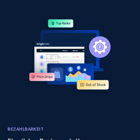
price, Currency, Availability, Reviews count, and
more.
2.1K+
375+
Jetzt anfangen
Amazon products global dataset - Collect
products from Brands URLs
Title, Seller name, Brand, Description, Initial
price, Currency, Availability, Reviews count, and
more.
2.1K+
375+
Jetzt anfangen
BEZAHLBARKEIT
Home Depot US