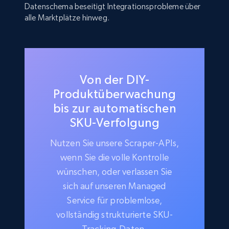
Datenschema beseitigt Integrationsprobleme über
alle Marktplätze hinweg.
Von der DIY-
Produktüberwachung
bis zur automatischen
SKU-Verfolgung
Nutzen Sie unsere Scraper-APIs,
wenn Sie die volle Kontrolle
wünschen, oder verlassen Sie
sich auf unseren Managed
Service für problemlose,
vollständig strukturierte SKU-
Tracking-Daten.