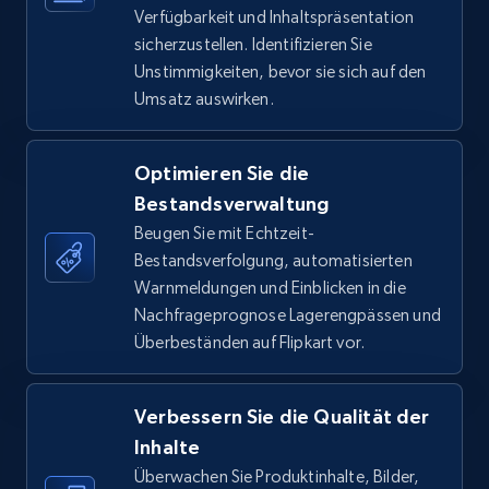
Verfügbarkeit und Inhaltspräsentation
TikTok Shop - Collect TikTok shop products
sicherzustellen. Identifizieren Sie
by keywords search
Unstimmigkeiten, bevor sie sich auf den
URL, Title, Available, Description, Currency, Initial
Umsatz auswirken.
price, Final price, Discount percent, and more.
Optimieren Sie die
5.4K+
667+
Jetzt anfangen
Bestandsverwaltung
Beugen Sie mit Echtzeit-
Bestandsverfolgung, automatisierten
TikTok Shop - discover records by shop url
Warnmeldungen und Einblicken in die
Nachfrageprognose Lagerengpässen und
URL, Title, Available, Description, Currency, Initial
Überbeständen auf Flipkart vor.
price, Final price, Discount percent, and more.
5.4K+
667+
Jetzt anfangen
Verbessern Sie die Qualität der
Inhalte
Überwachen Sie Produktinhalte, Bilder,