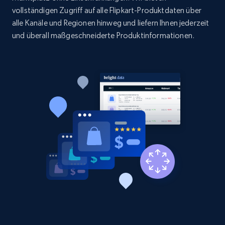
1.9K+
322+
Jetzt anfangen
vollständigen Zugriff auf alle Flipkart-Produktdaten über
alle Kanäle und Regionen hinweg und liefern Ihnen jederzeit
und überall maßgeschneiderte Produktinformationen.
Etsy - Collect data on products using
specified keywords
URL, Product id, Listing inventory id, Title, Rating,
Reviews count shop, Reviews count item, Initial
price, and more.
1.9K+
322+
Jetzt anfangen
Etsy - Collects data from shop's URL
URL, Product id, Listing inventory id, Title, Rating,
Reviews count shop, Reviews count item, Initial
price, and more.