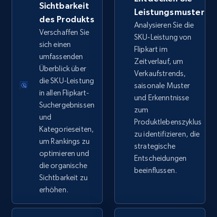
Sichtbarkeit
Leistungsmuster
eBay - Collect records by category
des Produkts
Analysieren Sie die
URL, Product id, Title, Seller name, Seller rating,
Verschaffen Sie
SKU-Leistung von
Seller reviews, Breadcrumbs, Root category, and
sich einen
Flipkart im
more.
umfassenden
Zeitverlauf, um
Überblick über
Verkaufstrends,
2.5K+
die SKU-Leistung
359+
Jetzt anfangen
saisonale Muster
in allen Flipkart-
und Erkenntnisse
Suchergebnissen
zum
und
Produktlebenszyklus
Google Shopping
Kategorieseiten,
zu identifizieren, die
um Rankings zu
URL, Product id, Title, Product description,
strategische
Rating, Reviews count, Images, Variations, and
optimieren und
Entscheidungen
more.
die organische
beeinflussen.
Sichtbarkeit zu
erhöhen.
2.4K+
199+
Jetzt anfangen