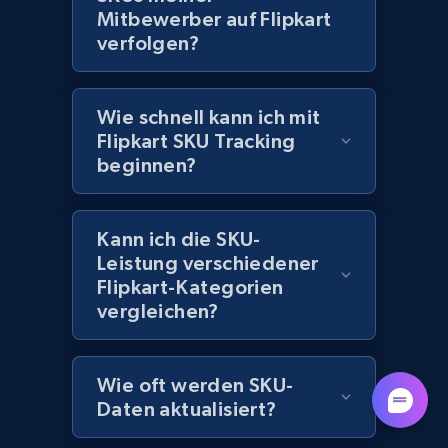
URL, Domain, Marketplace pn, Sku, Other pn,
Mitbewerber auf Flipkart
Model number, Gtin ean pn, Product name, and
verfolgen?
more.
991+
162+
Jetzt anfangen
Wie schnell kann ich mit
Flipkart SKU Tracking
beginnen?
Lazada - Products
Kann ich die SKU-
URL, Title, Rating, Reviews, Initial price, Final
price, Currency, Stock, and more.
Leistung verschiedener
Flipkart-Kategorien
vergleichen?
988+
160+
Jetzt anfangen
Wie oft werden SKU-
Daten aktualisiert?
Lazada - Products - Discover products by
keyword