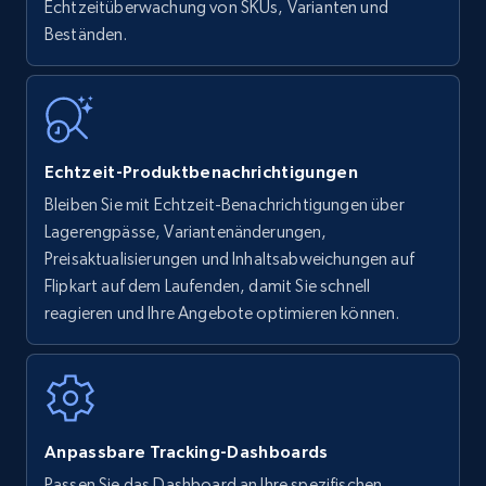
Echtzeitüberwachung von SKUs, Varianten und
Title, Seller name, Brand, Description, Initial
Beständen.
price, Currency, Availability, Reviews count, and
more.
35.2K+
5.7K+
Jetzt anfangen
Echtzeit-Produktbenachrichtigungen
Bleiben Sie mit Echtzeit-Benachrichtigungen über
Amazon Reviews
Lagerengpässe, Variantenänderungen,
URL, Product name, Product rating, Product
Preisaktualisierungen und Inhaltsabweichungen auf
rating object, Product rating max, Rating,
Flipkart auf dem Laufenden, damit Sie schnell
Author name, Asin, and more.
reagieren und Ihre Angebote optimieren können.
7.4K+
870+
Jetzt anfangen
Anpassbare Tracking-Dashboards
Walmart - products
Passen Sie das Dashboard an Ihre spezifischen