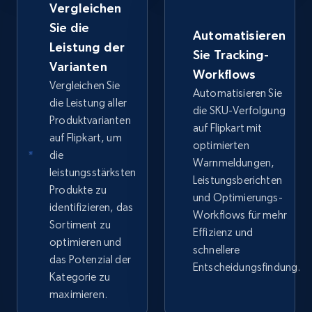
Vergleichen
Sie die
Google Shopping - collects products from
Automatisieren
web using keywords
Leistung der
Sie Tracking-
Varianten
URL, Product id, Title, Product description,
Workflows
Rating, Reviews count, Images, Variations, and
Vergleichen Sie
Automatisieren Sie
more.
die Leistung aller
die SKU-Verfolgung
Produktvarianten
auf Flipkart mit
auf Flipkart, um
2.4K+
199+
Jetzt anfangen
optimierten
die
Warnmeldungen,
leistungsstärksten
Leistungsberichten
Produkte zu
und Optimierungs-
Amazon products global dataset
identifizieren, das
Workflows für mehr
Sortiment zu
Title, Seller name, Brand, Description, Initial
Effizienz und
price, Currency, Availability, Reviews count, and
optimieren und
schnellere
more.
das Potenzial der
Entscheidungsfindung.
Kategorie zu
maximieren.
2.1K+
375+
Jetzt anfangen