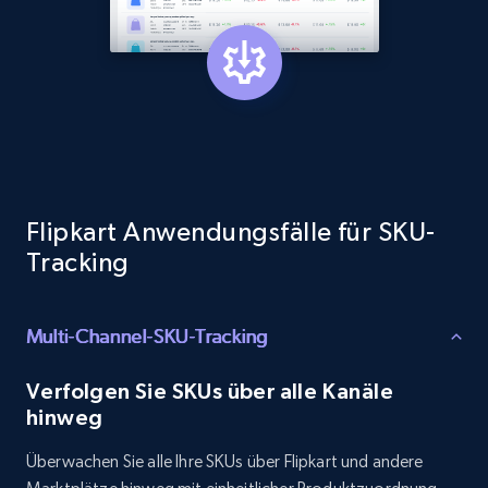
1.3K+
175+
Jetzt anfangen
Target - Gather data on products using
specified keywords
URL, Product id, Title, Product description,
Rating, Reviews count, Initial price, Discount,
Flipkart Anwendungsfälle für SKU-
and more.
Tracking
1.3K+
175+
Jetzt anfangen
Multi-Channel-SKU-Tracking
Verfolgen Sie SKUs über alle Kanäle
Target - Discover products by category url
hinweg
URL, Product id, Title, Product description,
Überwachen Sie alle Ihre SKUs über Flipkart und andere
Rating, Reviews count, Initial price, Discount,