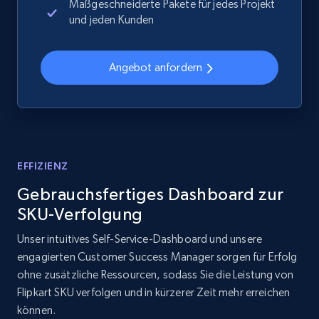
Maßgeschneiderte Pakete für jedes Projekt
und jeden Kunden
2.1K+
375+
Jetzt anfangen
Angebot anfordern
Amazon products global dataset - Collects
products by best sellers category URL
Title, Seller name, Brand, Description, Initial
price, Currency, Availability, Reviews count, and
more.
EFFIZIENZ
Gebrauchsfertiges Dashboard zur
2.1K+
375+
Jetzt anfangen
SKU-Verfolgung
Unser intuitives Self-Service-Dashboard und unsere
engagierten Customer Success Manager sorgen für Erfolg
Amazon products global dataset - Collect
ohne zusätzliche Ressourcen, sodass Sie die Leistung von
Amazon products by seller URL
Flipkart SKU verfolgen und in kürzerer Zeit mehr erreichen
können.
Title, Seller name, Brand, Description, Initial