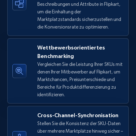
Beschreibungen und Attribute in Flipkart,
Amazon sellers info
um die Einhaltung der
Seller id, URL, Seller name, Description, Detailed
Marktplatzstandards sicherzustellen und
info, Stars, Feedbacks, Return policy, and more.
die Konversionsrate zu optimieren.
2.5K+
378+
Jetzt anfangen
Wettbewerbsorientiertes
Benchmarking
Vergleichen Sie die Leistung Ihrer SKUs mit
eBay
denen Ihrer Mitbewerber auf Flipkart, um
URL, Product id, Title, Seller name, Seller rating,
Marktchancen, Preisunterschiede und
Seller reviews, Breadcrumbs, Root category, and
Bereiche für Produktdifferenzierung zu
more.
identifizieren.
2.5K+
359+
Jetzt anfangen
Cross-Channel-Synchronisation
Stellen Sie die Konsistenz der SKU-Daten
über mehrere Marktplätze hinweg sicher –