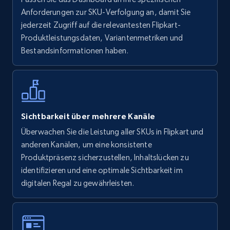
URL, Final price, Sku, Currency, Gtin,
Anforderungen zur SKU-Verfolgung an, damit Sie
Specifications, Image urls, Top reviews, and
jederzeit Zugriff auf die relevantesten Flipkart-
more.
Produktleistungsdaten, Variantenmetriken und
Bestandsinformationen haben.
5.6K+
875+
Jetzt anfangen
Walmart - products - Find new products by
Sichtbarkeit über mehrere Kanäle
using specific category URL
Überwachen Sie die Leistung aller SKUs in Flipkart und
URL, Final price, Sku, Currency, Gtin,
anderen Kanälen, um eine konsistente
Specifications, Image urls, Top reviews, and
Produktpräsenz sicherzustellen, Inhaltslücken zu
more.
identifizieren und eine optimale Sichtbarkeit im
digitalen Regal zu gewährleisten.
5.6K+
875+
Jetzt anfangen