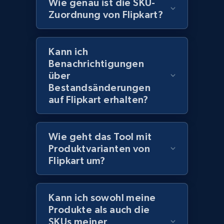
Model number, Gtin ean pn, Product name, and
Wie genau ist die SKU-
more.
Zuordnung von Flipkart?
991+
162+
Jetzt anfangen
Kann ich
Benachrichtigungen
über
Bestandsänderungen
Lowes.com - Gather data on products using
auf Flipkart erhalten?
specified keywords
URL, Domain, Marketplace pn, Sku, Other pn,
Model number, Gtin ean pn, Product name, and
Wie geht das Tool mit
more.
Produktvarianten von
Flipkart um?
991+
162+
Jetzt anfangen
Kann ich sowohl meine
Produkte als auch die
Lowes.com - Collect records by category
SKUs meiner