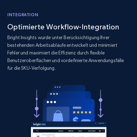
1.9K+
322+
Jetzt anfangen
INTEGRATION
Optimierte Workflow-Integration
Bright Insights wurde unter Berücksichtigung Ihrer
Amazon products search
bestehenden Arbeitsabläufe entwickelt und minimiert
Asin, URL, Name, Sponsored, Initial price, Final
Fehler und maximiert die Effizienz durch flexible
price, Currency, Sold, and more.
Benutzeroberflächen und vordefinierte Anwendungsfälle
für die SKU-Verfolgung.
1.6K+
181+
Jetzt anfangen
Target
URL, Product id, Title, Product description,
Rating, Reviews count, Initial price, Discount,
and more.