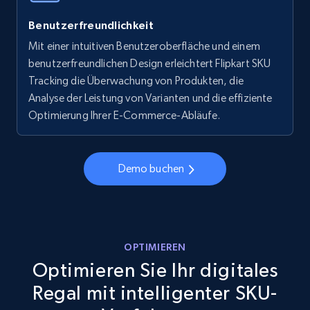
Walmart - products - Collects products by
Benutzerfreundlichkeit
specific keywords
Mit einer intuitiven Benutzeroberfläche und einem
URL, Final price, Sku, Currency, Gtin,
benutzerfreundlichen Design erleichtert Flipkart SKU
Specifications, Image urls, Top reviews, and
more.
Tracking die Überwachung von Produkten, die
Analyse der Leistung von Varianten und die effiziente
Optimierung Ihrer E-Commerce-Abläufe.
5.6K+
875+
Jetzt anfangen
Demo buchen
Walmart - products - Discover products by
using sku numbers
URL, Final price, Sku, Currency, Gtin,
Specifications, Image urls, Top reviews, and
OPTIMIEREN
more.
Optimieren Sie Ihr digitales
Regal mit intelligenter SKU-
5.6K+
875+
Jetzt anfangen