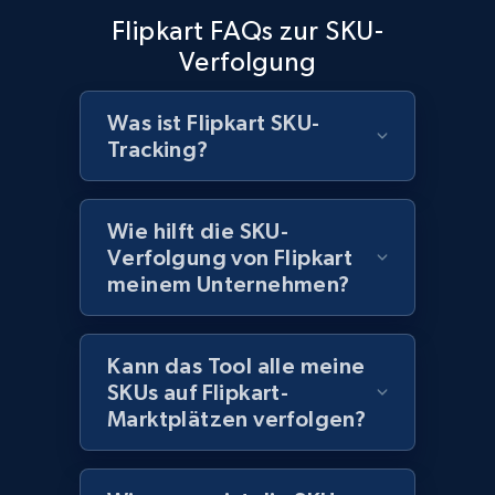
Currency, Discount, Initial price, and more.
Flipkart FAQs zur SKU-
Verfolgung
1.1K+
149+
Jetzt anfangen
Was ist Flipkart SKU-
Tracking?
Best Buy products - Collect data on
products using specified keywords
Wie hilft die SKU-
URL, Product id, Title, Images, Final price,
Verfolgung von Flipkart
Currency, Discount, Initial price, and more.
meinem Unternehmen?
1.1K+
149+
Jetzt anfangen
Kann das Tool alle meine
SKUs auf Flipkart-
Marktplätzen verfolgen?
Lowes.com
URL, Domain, Marketplace pn, Sku, Other pn,