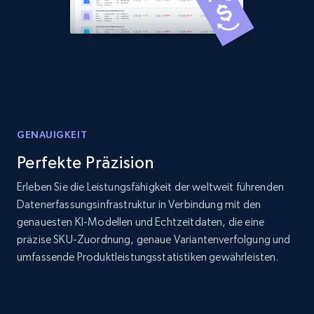
Home Depot US - Discover products by
specified URL
URL, Domain, Country code, Model number,
Sku, Product id, Product name, Manufacturer,
and more.
2.1K+
353+
Jetzt anfangen
GENAUIGKEIT
Perfekte Präzision
Erleben Sie die Leistungsfähigkeit der weltweit führenden
Home Depot US - Discover products by
Datenerfassungsinfrastruktur in Verbindung mit den
specified UPC
genauesten KI-Modellen und Echtzeitdaten, die eine
URL, Domain, Country code, Model number,
präzise SKU-Zuordnung, genaue Variantenverfolgung und
Sku, Product id, Product name, Manufacturer,
umfassende Produktleistungsstatistiken gewährleisten.
and more.
2.1K+
353+
Jetzt anfangen