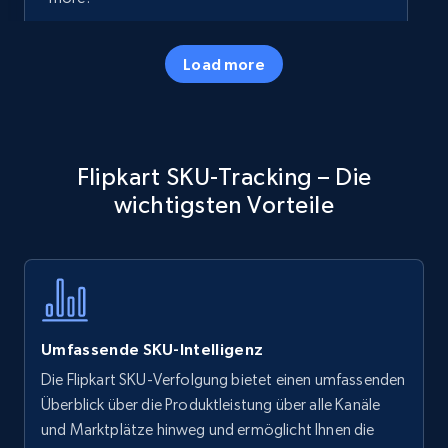
35.2K+
5.7K+
Jetzt anfangen
Load more
Amazon products - Collects products by
Flipkart SKU-Tracking – Die
specific keywords
wichtigsten Vorteile
Title, Seller name, Brand, Description, Initial
price, Currency, Availability, Reviews count, and
more.
35.2K+
5.7K+
Jetzt anfangen
Umfassende SKU-Intelligenz
Die Flipkart SKU-Verfolgung bietet einen umfassenden
Amazon products - find products by using
Überblick über die Produktleistung über alle Kanäle
upc numbers
und Marktplätze hinweg und ermöglicht Ihnen die