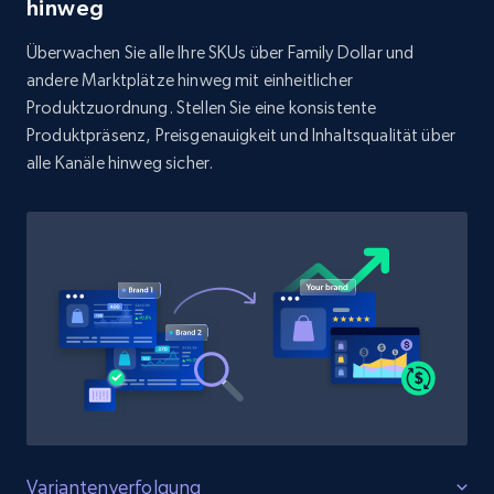
Rating, Reviews count, Initial price, Discount,
hinweg
and more.
Überwachen Sie alle Ihre SKUs über Family Dollar und
andere Marktplätze hinweg mit einheitlicher
1.3K+
175+
Jetzt anfangen
Produktzuordnung. Stellen Sie eine konsistente
Produktpräsenz, Preisgenauigkeit und Inhaltsqualität über
alle Kanäle hinweg sicher.
Target - Discover products by specified
UPC
URL, Product id, Title, Product description,
Rating, Reviews count, Initial price, Discount,
and more.
1.3K+
175+
Jetzt anfangen
Zara - Products
Variantenverfolgung