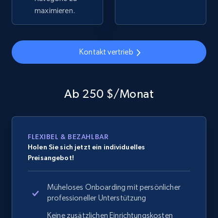
maximieren.
Amazon products global dataset - Collects
Kontakt vertrieb
products by specific category URL
Title, Seller name, Brand, Description, Initial
price, Currency, Availability, Reviews count, and
Ab 250 $/Monat
more.
2.1K+
375+
Jetzt anfangen
FLEXIBEL & BEZAHLBAR
Holen Sie sich jetzt ein individuelles
Preisangebot!
Amazon products global dataset -
Collecting products by keyword search
Müheloses Onboarding mit persönlicher
Title, Seller name, Brand, Description, Initial
professioneller Unterstützung
price, Currency, Availability, Reviews count, and
Keine zusätzlichen Einrichtungskosten
more.