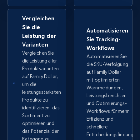
Vergleichen
Google Shopping - collects products from
Sie die
web using keywords
Automatisieren
Leistung der
URL, Product id, Title, Product description,
Sie Tracking-
Rating, Reviews count, Images, Variations, and
Varianten
Workflows
more.
Vergleichen Sie
Automatisieren Sie
die Leistung aller
die SKU-Verfolgung
Produktvarianten
2.4K+
199+
Jetzt anfangen
auf Family Dollar
auf Family Dollar,
mit optimierten
um die
Warnmeldungen,
leistungsstärksten
Leistungsberichten
Amazon products global dataset
Produkte zu
und Optimierungs-
identifizieren, das
Title, Seller name, Brand, Description, Initial
Workflows für mehr
price, Currency, Availability, Reviews count, and
Sortiment zu
Effizienz und
more.
optimieren und
schnellere
das Potenzial der
Entscheidungsfindung.
Kategorie zu
2.1K+
375+
Jetzt anfangen