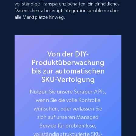
vollständige Transparenz behalten. Ein einheitliches
Datenschema beseitigt Integrationsprobleme über
alle Marktplätze hinweg.
Von der DIY-
Produktüberwachung
bis zur automatischen
SKU-Verfolgung
Nutzen Sie unsere Scraper-APIs,
wenn Sie die volle Kontrolle
wünschen, oder verlassen Sie
sich auf unseren Managed
Service für problemlose,
vollständig strukturierte SKU-