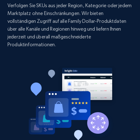
Verfolgen Sie SKUs aus jeder Region, Kategorie oder jedem
1.9K+
322+
Jetzt anfangen
Marktplatz ohne Einschränkungen. Wir bieten
vollständigen Zugriff auf alle Family Dollar-Produktdaten
über alle Kanäle und Regionen hinweg und liefern Ihnen
jederzeit und überall maßgeschneiderte
Etsy - Collect data on products using
Produktinformationen.
specified keywords
URL, Product id, Listing inventory id, Title, Rating,
Reviews count shop, Reviews count item, Initial
price, and more.
1.9K+
322+
Jetzt anfangen
Etsy - Collects data from shop's URL
URL, Product id, Listing inventory id, Title, Rating,
Reviews count shop, Reviews count item, Initial