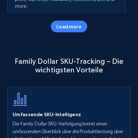
more.
35.2K+
5.7K+
Jetzt anfangen
Load more
Amazon products - Collects products by
Family Dollar SKU-Tracking – Die
specific keywords
wichtigsten Vorteile
Title, Seller name, Brand, Description, Initial
price, Currency, Availability, Reviews count, and
more.
35.2K+
5.7K+
Jetzt anfangen
Umfassende SKU-Intelligenz
Die Family Dollar SKU-Verfolgung bietet einen
Amazon products - find products by using
umfassenden Überblick über die Produktleistung über