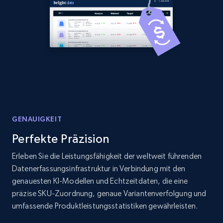
Home Depot US - Discover products by
specified URL
URL, Domain, Country code, Model number,
Sku, Product id, Product name, Manufacturer,
and more.
2.1K+
353+
Jetzt anfangen
GENAUIGKEIT
Perfekte Präzision
Home Depot US - Discover products by
Erleben Sie die Leistungsfähigkeit der weltweit führenden
specified UPC
Datenerfassungsinfrastruktur in Verbindung mit den
URL, Domain, Country code, Model number,
genauesten KI-Modellen und Echtzeitdaten, die eine
Sku, Product id, Product name, Manufacturer,
präzise SKU-Zuordnung, genaue Variantenverfolgung und
and more.
umfassende Produktleistungsstatistiken gewährleisten.