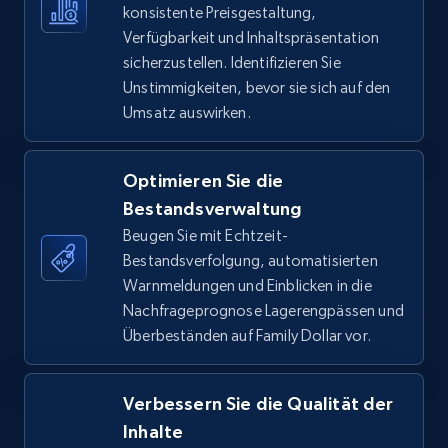
konsistente Preisgestaltung,
Verfügbarkeit und Inhaltspräsentation
TikTok Shop - Collect TikTok shop products
sicherzustellen. Identifizieren Sie
by keywords search
Unstimmigkeiten, bevor sie sich auf den
URL, Title, Available, Description, Currency, Initial
Umsatz auswirken.
price, Final price, Discount percent, and more.
Optimieren Sie die
5.4K+
667+
Jetzt anfangen
Bestandsverwaltung
Beugen Sie mit Echtzeit-
Bestandsverfolgung, automatisierten
TikTok Shop - discover records by shop url
Warnmeldungen und Einblicken in die
Nachfrageprognose Lagerengpässen und
URL, Title, Available, Description, Currency, Initial
Überbeständen auf Family Dollar vor.
price, Final price, Discount percent, and more.
5.4K+
667+
Jetzt anfangen
Verbessern Sie die Qualität der
Inhalte