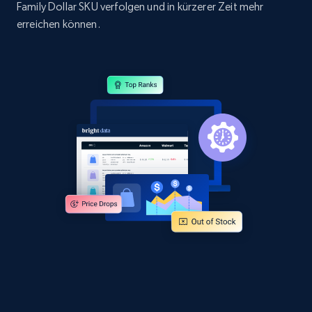
Family Dollar SKU verfolgen und in kürzerer Zeit mehr
Title, Seller name, Brand, Description, Initial
price, Currency, Availability, Reviews count, and
erreichen können.
more.
2.1K+
375+
Jetzt anfangen
Amazon products global dataset - Collect
products from Brands URLs
Title, Seller name, Brand, Description, Initial
price, Currency, Availability, Reviews count, and
more.
2.1K+
375+
Jetzt anfangen