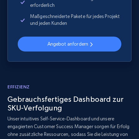
erforderlich
Maßgeschneiderte Pakete für jedes Projekt
2.1K+
375+
Jetzt anfangen
und jeden Kunden
Angebot anfordern
Amazon products global dataset - Collects
products by best sellers category URL
Title, Seller name, Brand, Description, Initial
price, Currency, Availability, Reviews count, and
more.
EFFIZIENZ
2.1K+
375+
Jetzt anfangen
Gebrauchsfertiges Dashboard zur
SKU-Verfolgung
Unser intuitives Self-Service-Dashboard und unsere
Amazon products global dataset - Collect
engagierten Customer Success Manager sorgen für Erfolg
Amazon products by seller URL
ohne zusätzliche Ressourcen, sodass Sie die Leistung von