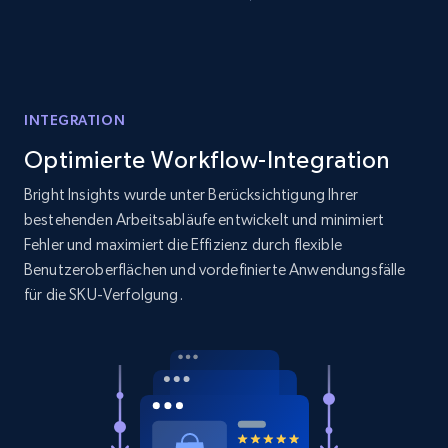
price, and more.
1.9K+
322+
Jetzt anfangen
INTEGRATION
Optimierte Workflow-Integration
Amazon products search
Asin, URL, Name, Sponsored, Initial price, Final
Bright Insights wurde unter Berücksichtigung Ihrer
price, Currency, Sold, and more.
bestehenden Arbeitsabläufe entwickelt und minimiert
Fehler und maximiert die Effizienz durch flexible
1.6K+
180+
Jetzt anfangen
Benutzeroberflächen und vordefinierte Anwendungsfälle
für die SKU-Verfolgung.
Target
URL, Product id, Title, Product description,
Rating, Reviews count, Initial price, Discount,
and more.