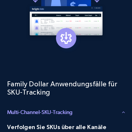
1.3K+
175+
Jetzt anfangen
Target - Gather data on products using
specified keywords
URL, Product id, Title, Product description,
Rating, Reviews count, Initial price, Discount,
and more.
Family Dollar Anwendungsfälle für
1.3K+
175+
Jetzt anfangen
SKU-Tracking
Multi-Channel-SKU-Tracking
Target - Discover products by category url
URL, Product id, Title, Product description,
Verfolgen Sie SKUs über alle Kanäle