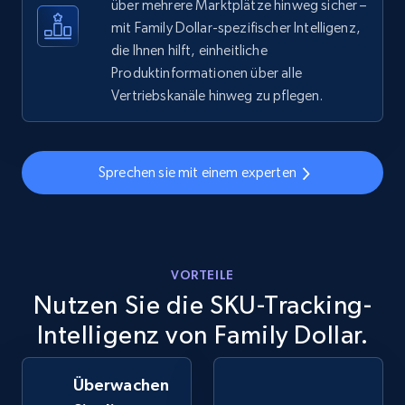
über mehrere Marktplätze hinweg sicher –
eBay - Gather data on products using
mit Family Dollar-spezifischer Intelligenz,
specified keywords
die Ihnen hilft, einheitliche
Produktinformationen über alle
URL, Product id, Title, Seller name, Seller rating,
Seller reviews, Breadcrumbs, Root category, and
Vertriebskanäle hinweg zu pflegen.
more.
2.5K+
358+
Jetzt anfangen
Sprechen sie mit einem experten
eBay - Collect products from shops on eBay
VORTEILE
URL, Product id, Title, Seller name, Seller rating,
Nutzen Sie die SKU-Tracking-
Seller reviews, Breadcrumbs, Root category, and
more.
Intelligenz von Family Dollar.
2.5K+
358+
Jetzt anfangen
Überwachen