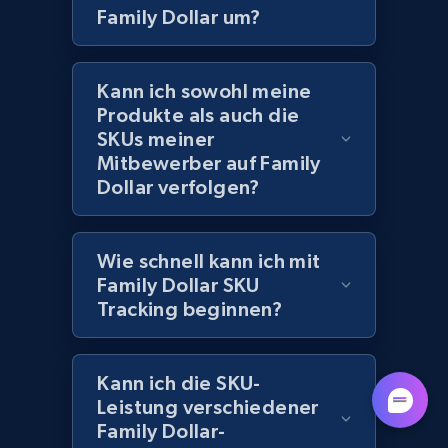
Lowes.com - Collect records by category
Family Dollar um?
URL, Domain, Marketplace pn, Sku, Other pn,
Model number, Gtin ean pn, Product name, and
more.
Kann ich sowohl meine
Produkte als auch die
991+
162+
Jetzt anfangen
SKUs meiner
Mitbewerber auf Family
Dollar verfolgen?
Lazada - Products
Wie schnell kann ich mit
URL, Title, Rating, Reviews, Initial price, Final
price, Currency, Stock, and more.
Family Dollar SKU
Tracking beginnen?
988+
160+
Jetzt anfangen
Kann ich die SKU-
Leistung verschiedener
Family Dollar-
Lazada - Products - Discover products by