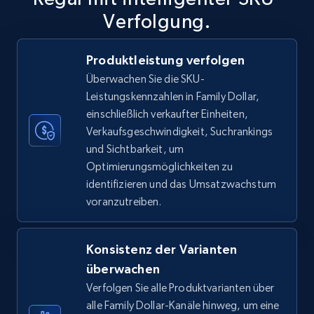
Verfolgung.
Produktleistung verfolgen
TikTok Shop
Überwachen Sie die SKU-
URL, Title, Available, Description, Currency, Initial
Leistungskennzahlen in Family Dollar,
price, Final price, Discount percent, and more.
einschließlich verkaufter Einheiten,
Verkaufsgeschwindigkeit, Suchrankings
5.4K+
667+
Jetzt anfangen
und Sichtbarkeit, um
Optimierungsmöglichkeiten zu
identifizieren und das Umsatzwachstum
voranzutreiben.
TikTok Shop - category
URL, Title, Available, Description, Currency, Initial
price, Final price, Discount percent, and more.
Konsistenz der Varianten
überwachen
5.4K+
667+
Jetzt anfangen
Verfolgen Sie alle Produktvarianten über
alle Family Dollar-Kanäle hinweg, um eine