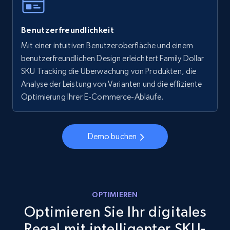
Walmart - products - Collects products by
Benutzerfreundlichkeit
specific keywords
Mit einer intuitiven Benutzeroberfläche und einem
URL, Final price, Sku, Currency, Gtin,
benutzerfreundlichen Design erleichtert Family Dollar
Specifications, Image urls, Top reviews, and
more.
SKU Tracking die Überwachung von Produkten, die
Analyse der Leistung von Varianten und die effiziente
Optimierung Ihrer E-Commerce-Abläufe.
5.6K+
874+
Jetzt anfangen
Demo buchen
Walmart - products - Discover products by
using sku numbers
URL, Final price, Sku, Currency, Gtin,
Specifications, Image urls, Top reviews, and
OPTIMIEREN
more.
Optimieren Sie Ihr digitales
Regal mit intelligenter SKU-
5.6K+
874+
Jetzt anfangen