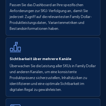
Walmart - products
Passen Sie das Dashboard an Ihre spezifischen
URL, Final price, Sku, Currency, Gtin,
Anforderungen zur SKU-Verfolgung an, damit Sie
Specifications, Image urls, Top reviews, and
jederzeit Zugriff auf die relevantesten Family Dollar-
more.
Produktleistungsdaten, Variantenmetriken und
Bestandsinformationen haben.
5.6K+
874+
Jetzt anfangen
Walmart - products - Find new products by
Sichtbarkeit über mehrere Kanäle
using specific category URL
Überwachen Sie die Leistung aller SKUs in Family Dollar
URL, Final price, Sku, Currency, Gtin,
und anderen Kanälen, um eine konsistente
Specifications, Image urls, Top reviews, and
Produktpräsenz sicherzustellen, Inhaltslücken zu
more.
identifizieren und eine optimale Sichtbarkeit im
digitalen Regal zu gewährleisten.
5.6K+
874+
Jetzt anfangen