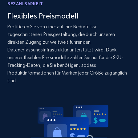
Home Depot US
BEZAHLBARKEIT
URL, Domain, Country code, Model number,
Flexibles Preismodell
Sku, Product id, Product name, Manufacturer,
and more.
Profitieren Sie von einer auf Ihre Bedürfnisse
zugeschnittenen Preisgestaltung, die durch unseren
direkten Zugang zur weltweit führenden
2.1K+
353+
Jetzt anfangen
Datenerfassungsinfrastruktur unterstützt wird. Dank
unserer flexiblen Preismodelle zahlen Sie nur für die SKU-
Tracking-Daten, die Sie benötigen, sodass
Produktinformationen für Marken jeder Größe zugänglich
Home Depot US - Gather data on products
sind.
using specified keywords
URL, Domain, Country code, Model number,
Sku, Product id, Product name, Manufacturer,
and more.
2.1K+
353+
Jetzt anfangen