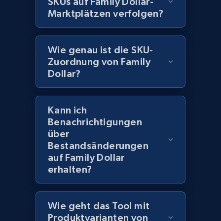
SKUs auf Family Dollar-
URL, Domain, Marketplace pn, Sku, Other pn,
Model number, Gtin ean pn, Product name, and
Marktplätzen verfolgen?
more.
Wie genau ist die SKU-
991+
162+
Jetzt anfangen
Zuordnung von Family
Dollar?
Lowes.com - Gather data on products using
Kann ich
specified keywords
Benachrichtigungen
URL, Domain, Marketplace pn, Sku, Other pn,
über
Model number, Gtin ean pn, Product name, and
Bestandsänderungen
more.
auf Family Dollar
erhalten?
991+
162+
Jetzt anfangen
Wie geht das Tool mit
Produktvarianten von