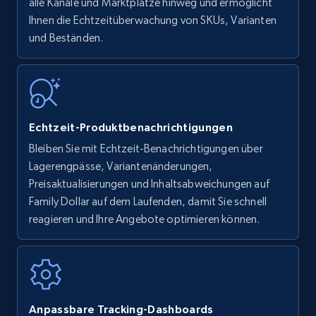
upc numbers
alle Kanäle und Marktplätze hinweg und ermöglicht
Ihnen die Echtzeitüberwachung von SKUs, Varianten
Title, Seller name, Brand, Description, Initial
und Beständen.
price, Currency, Availability, Reviews count, and
more.
35.2K+
5.7K+
Jetzt anfangen
Echtzeit-Produktbenachrichtigungen
Bleiben Sie mit Echtzeit-Benachrichtigungen über
Amazon Reviews
Lagerengpässe, Variantenänderungen,
URL, Product name, Product rating, Product
Preisaktualisierungen und Inhaltsabweichungen auf
rating object, Product rating max, Rating,
Family Dollar auf dem Laufenden, damit Sie schnell
Author name, Asin, and more.
reagieren und Ihre Angebote optimieren können.
7.4K+
870+
Jetzt anfangen
Anpassbare Tracking-Dashboards