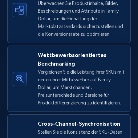
Überwachen Sie Produktinhalte, Bilder,
Beschreibungen und Attribute in Family
Amazon sellers info
Dollar, um die Einhaltung der
Seller id, URL, Seller name, Description, Detailed
Marktplatzstandards sicherzustellen und
info, Stars, Feedbacks, Return policy, and more.
die Konversionsrate zu optimieren.
2.5K+
378+
Jetzt anfangen
Wettbewerbsorientiertes
Benchmarking
Vergleichen Sie die Leistung Ihrer SKUs mit
eBay
denen Ihrer Mitbewerber auf Family
URL, Product id, Title, Seller name, Seller rating,
Dollar, um Marktchancen,
Seller reviews, Breadcrumbs, Root category, and
Preisunterschiede und Bereiche für
more.
Produktdifferenzierung zu identifizieren.
2.5K+
358+
Jetzt anfangen
Cross-Channel-Synchronisation
Stellen Sie die Konsistenz der SKU-Daten