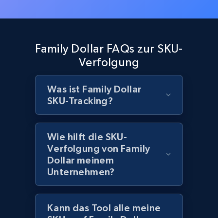
URL, Product id, Title, Images, Final price,
Currency, Discount, Initial price, and more.
1.1K+
148+
Jetzt anfangen
Family Dollar FAQs zur SKU-
Verfolgung
Was ist Family Dollar
Best Buy products - Collect data on
SKU-Tracking?
products using specified keywords
URL, Product id, Title, Images, Final price,
Currency, Discount, Initial price, and more.
Wie hilft die SKU-
Verfolgung von Family
1.1K+
148+
Jetzt anfangen
Dollar meinem
Unternehmen?
Lowes.com
Kann das Tool alle meine