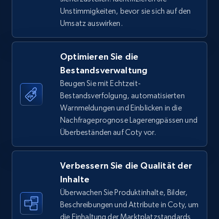
by keywords search
Unstimmigkeiten, bevor sie sich auf den
URL, Title, Available, Description, Currency, Initial
Umsatz auswirken.
price, Final price, Discount percent, and more.
Optimieren Sie die
5.4K+
668+
Jetzt anfangen
Bestandsverwaltung
Beugen Sie mit Echtzeit-
Bestandsverfolgung, automatisierten
TikTok Shop - discover records by shop url
Warnmeldungen und Einblicken in die
Nachfrageprognose Lagerengpässen und
URL, Title, Available, Description, Currency, Initial
Überbeständen auf Coty vor.
price, Final price, Discount percent, and more.
5.4K+
668+
Jetzt anfangen
Verbessern Sie die Qualität der
Inhalte
Überwachen Sie Produktinhalte, Bilder,
Beschreibungen und Attribute in Coty, um
Amazon sellers info
die Einhaltung der Marktplatzstandards