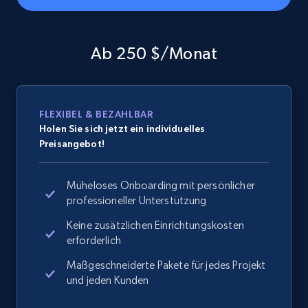
Home Depot US - Gather data on products
using specified keywords
Ab 250 $/Monat
URL, Domain, Country code, Model number,
Sku, Product id, Product name, Manufacturer,
and more.
FLEXIBEL & BEZAHLBAR
2.1K+
355+
Jetzt anfangen
Holen Sie sich jetzt ein individuelles
Preisangebot!
Müheloses Onboarding mit persönlicher
Home Depot US - Discover products by
professioneller Unterstützung
specified URL
Keine zusätzlichen Einrichtungskosten
URL, Domain, Country code, Model number,
erforderlich
Sku, Product id, Product name, Manufacturer,
and more.
Maßgeschneiderte Pakete für jedes Projekt
und jeden Kunden
2.1K+
355+
Jetzt anfangen