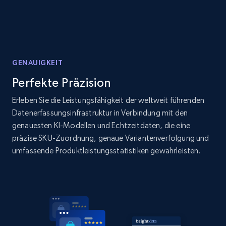
products by best sellers category URL
Title, Seller name, Brand, Description, Initial
price, Currency, Availability, Reviews count, and
more.
GENAUIGKEIT
2.1K+
375+
Jetzt anfangen
Perfekte Präzision
Erleben Sie die Leistungsfähigkeit der weltweit führenden
Datenerfassungsinfrastruktur in Verbindung mit den
Amazon products global dataset - Collect
genauesten KI-Modellen und Echtzeitdaten, die eine
Amazon products by seller URL
präzise SKU-Zuordnung, genaue Variantenverfolgung und
Title, Seller name, Brand, Description, Initial
umfassende Produktleistungsstatistiken gewährleisten.
price, Currency, Availability, Reviews count, and
more.
2.1K+
375+
Jetzt anfangen