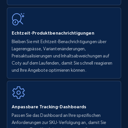
more.
35.3K+
5.7K+
Jetzt anfangen
Echtzeit-Produktbenachrichtigungen
Bleiben Sie mit Echtzeit-Benachrichtigungen über
Amazon Reviews
Lagerengpässe, Variantenänderungen,
URL, Product name, Product rating, Product
Preisaktualisierungen und Inhaltsabweichungen auf
rating object, Product rating max, Rating,
Coty auf dem Laufenden, damit Sie schnell reagieren
Author name, Asin, and more.
und Ihre Angebote optimieren können.
7.4K+
870+
Jetzt anfangen
Anpassbare Tracking-Dashboards
Walmart - products
Passen Sie das Dashboard an Ihre spezifischen
URL, Final price, Sku, Currency, Gtin,
Anforderungen zur SKU-Verfolgung an, damit Sie
Specifications, Image urls, Top reviews, and