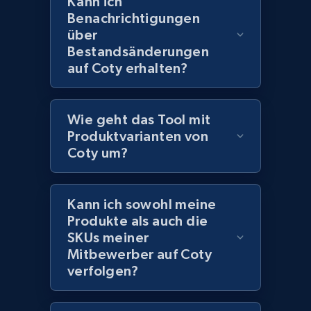
Kann ich
991+
165+
Jetzt anfangen
Benachrichtigungen
über
Bestandsänderungen
auf Coty erhalten?
Lazada - Products - Discover products by
keyword
URL, Title, Rating, Reviews, Initial price, Final
Wie geht das Tool mit
price, Currency, Stock, and more.
Produktvarianten von
Coty um?
991+
165+
Jetzt anfangen
Kann ich sowohl meine
Produkte als auch die
SKUs meiner
Lazada - Products - Discover products by
Mitbewerber auf Coty
category URL or brand URL
verfolgen?
URL, Title, Rating, Reviews, Initial price, Final
price, Currency, Stock, and more.