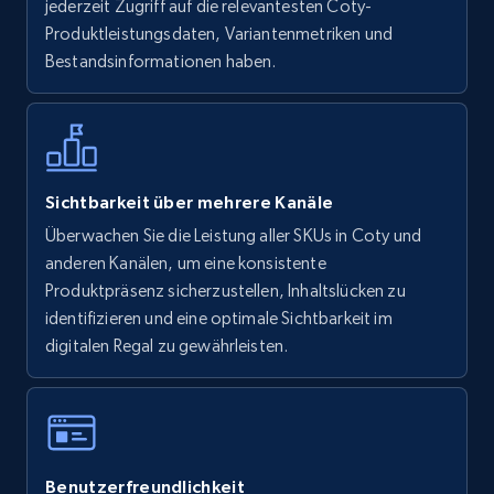
jederzeit Zugriff auf die relevantesten Coty-
more.
Produktleistungsdaten, Variantenmetriken und
Bestandsinformationen haben.
5.6K+
875+
Jetzt anfangen
Walmart - products - Find new products by
Sichtbarkeit über mehrere Kanäle
using specific category URL
Überwachen Sie die Leistung aller SKUs in Coty und
URL, Final price, Sku, Currency, Gtin,
anderen Kanälen, um eine konsistente
Specifications, Image urls, Top reviews, and
Produktpräsenz sicherzustellen, Inhaltslücken zu
more.
identifizieren und eine optimale Sichtbarkeit im
digitalen Regal zu gewährleisten.
5.6K+
875+
Jetzt anfangen
Walmart - products - Collects products by
Benutzerfreundlichkeit
specific keywords