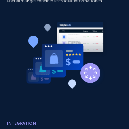
überall maßgeschneiderte Produktinformationen.
Etsy - Collect data on products using
specified keywords
URL, Product id, Listing inventory id, Title, Rating,
Reviews count shop, Reviews count item, Initial
price, and more.
1.9K+
323+
Jetzt anfangen
Etsy - Collects data from shop's URL
URL, Product id, Listing inventory id, Title, Rating,
Reviews count shop, Reviews count item, Initial
price, and more.
INTEGRATION
1.9K+
323+
Jetzt anfangen