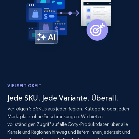
Amazon products global dataset - Collect
products from Brands URLs
Title, Seller name, Brand, Description, Initial
price, Currency, Availability, Reviews count, and
more.
2.1K+
375+
Jetzt anfangen
VIELSEITIGKEIT
Etsy
Jede SKU. Jede Variante. Überall.
URL, Product id, Listing inventory id, Title, Rating,
Reviews count shop, Reviews count item, Initial
Verfolgen Sie SKUs aus jeder Region, Kategorie oder jedem
price, and more.
Marktplatz ohne Einschränkungen. Wir bieten
vollständigen Zugriff auf alle Coty-Produktdaten über alle
1.9K+
323+
Jetzt anfangen
Kanäle und Regionen hinweg und liefern Ihnen jederzeit und