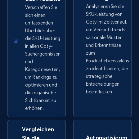
Analysieren Sie die
URL, Product id, Title, Seller name, Seller rating,
Verschaffen Sie
Seller reviews, Breadcrumbs, Root category, and
SKU-Leistung von
sich einen
more.
Coty im Zeitverlauf,
umfassenden
um Verkaufstrends,
Überblick über
saisonale Muster
2.5K+
die SKU-Leistung
359+
Jetzt anfangen
und Erkenntnisse
in allen Coty-
zum
Suchergebnissen
Produktlebenszyklus
und
Google Shopping
zu identifizieren, die
Kategorieseiten,
strategische
um Rankings zu
URL, Product id, Title, Product description,
Entscheidungen
Rating, Reviews count, Images, Variations, and
optimieren und
more.
beeinflussen.
die organische
Sichtbarkeit zu
erhöhen.
2.4K+
200+
Jetzt anfangen
Vergleichen
Automatisieren
Sie die
Google Shopping - collects products from