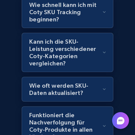
Wie schnell kann ich mit
991+
165+
Jetzt anfangen
Coty SKU Tracking
beginnen?
Lazada - Products - Discover products by
Kann ich die SKU-
seller URL
Leistung verschiedener
URL, Title, Rating, Reviews, Initial price, Final
Coty-Kategorien
price, Currency, Stock, and more.
vergleichen?
991+
165+
Jetzt anfangen
Wie oft werden SKU-
Daten aktualisiert?
Lazada - Products - Discover products by
brand URL
Funktioniert die
Nachverfolgung für
URL, Title, Rating, Reviews, Initial price, Final
Coty-Produkte in allen
price, Currency, Stock, and more.