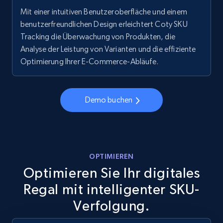
Mit einer intuitiven Benutzeroberfläche und einem
URL, Final price, Sku, Currency, Gtin,
benutzerfreundlichen Design erleichtert Coty SKU
Specifications, Image urls, Top reviews, and
more.
Tracking die Überwachung von Produkten, die
Analyse der Leistung von Varianten und die effiziente
Optimierung Ihrer E-Commerce-Abläufe.
5.6K+
875+
Jetzt anfangen
Demo buchen
Walmart - products - Discover products by
using sku numbers
URL, Final price, Sku, Currency, Gtin,
Specifications, Image urls, Top reviews, and
OPTIMIEREN
more.
Optimieren Sie Ihr digitales
Regal mit intelligenter SKU-
5.6K+
875+
Jetzt anfangen
Verfolgung.