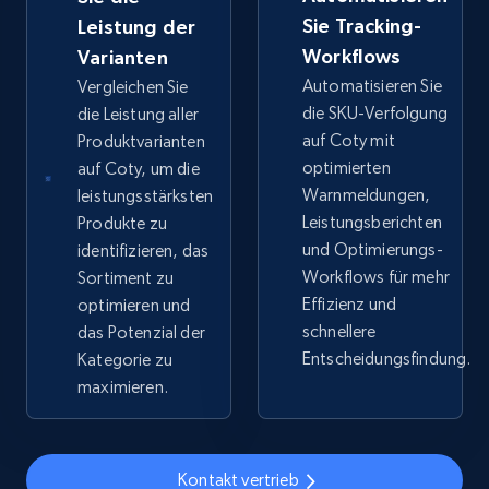
Sie Tracking-
web using keywords
Leistung der
Workflows
Varianten
URL, Product id, Title, Product description,
Rating, Reviews count, Images, Variations, and
Automatisieren Sie
Vergleichen Sie
more.
die SKU-Verfolgung
die Leistung aller
auf Coty mit
Produktvarianten
optimierten
auf Coty, um die
2.4K+
200+
Jetzt anfangen
Warnmeldungen,
leistungsstärksten
Leistungsberichten
Produkte zu
und Optimierungs-
identifizieren, das
Home Depot US
Workflows für mehr
Sortiment zu
Effizienz und
optimieren und
URL, Domain, Country code, Model number,
schnellere
Sku, Product id, Product name, Manufacturer,
das Potenzial der
and more.
Entscheidungsfindung.
Kategorie zu
maximieren.
2.1K+
355+
Jetzt anfangen
Kontakt vertrieb