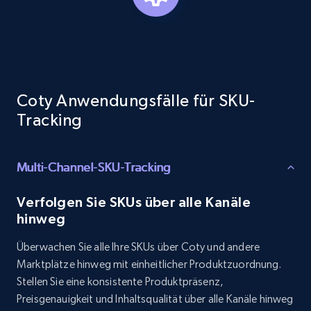
Target - Gather data on products using
specified keywords
URL, Product id, Title, Product description,
Coty Anwendungsfälle für SKU-
Rating, Reviews count, Initial price, Discount,
Tracking
and more.
1.3K+
175+
Jetzt anfangen
Multi-Channel-SKU-Tracking
Verfolgen Sie SKUs über alle Kanäle
hinweg
Target - Discover products by category url
Überwachen Sie alle Ihre SKUs über Coty und andere
URL, Product id, Title, Product description,
Marktplätze hinweg mit einheitlicher Produktzuordnung.
Rating, Reviews count, Initial price, Discount,
Stellen Sie eine konsistente Produktpräsenz,
and more.
Preisgenauigkeit und Inhaltsqualität über alle Kanäle hinweg