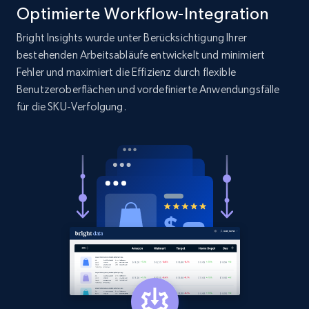
Optimierte Workflow-Integration
Bright Insights wurde unter Berücksichtigung Ihrer
bestehenden Arbeitsabläufe entwickelt und minimiert
Amazon products search
Fehler und maximiert die Effizienz durch flexible
Asin, URL, Name, Sponsored, Initial price, Final
Benutzeroberflächen und vordefinierte Anwendungsfälle
price, Currency, Sold, and more.
für die SKU-Verfolgung.
1.6K+
181+
Jetzt anfangen
Target
URL, Product id, Title, Product description,
Rating, Reviews count, Initial price, Discount,
and more.
1.3K+
175+
Jetzt anfangen