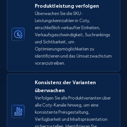
Produktleistung verfolgen
TikTok Shop
Überwachen Sie die SKU-
URL, Title, Available, Description, Currency, Initial
Leistungskennzahlen in Coty,
price, Final price, Discount percent, and more.
einschließlich verkaufter Einheiten,
Verkaufsgeschwindigkeit, Suchrankings
5.4K+
668+
Jetzt anfangen
und Sichtbarkeit, um
Optimierungsmöglichkeiten zu
identifizieren und das Umsatzwachstum
voranzutreiben.
TikTok Shop - category
URL, Title, Available, Description, Currency, Initial
price, Final price, Discount percent, and more.
Konsistenz der Varianten
überwachen
5.4K+
668+
Jetzt anfangen
Verfolgen Sie alle Produktvarianten über
alle Coty-Kanäle hinweg, um eine
konsistente Preisgestaltung,
Verfügbarkeit und Inhaltspräsentation
TikTok Shop - Collect TikTok shop products
sicherzustellen. Identifizieren Sie