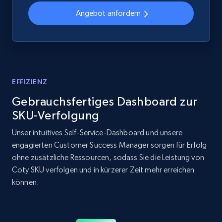
Angebot anfordern
Home Depot US - Discover products by
specified UPC
URL, Domain, Country code, Model number,
Sku, Product id, Product name, Manufacturer,
EFFIZIENZ
and more.
Gebrauchsfertiges Dashboard zur
SKU-Verfolgung
2.1K+
355+
Jetzt anfangen
Unser intuitives Self-Service-Dashboard und unsere
engagierten Customer Success Manager sorgen für Erfolg
ohne zusätzliche Ressourcen, sodass Sie die Leistung von
Home Depot US - Discovery products by
Coty SKU verfolgen und in kürzerer Zeit mehr erreichen
specific category URL
können.
URL, Domain, Country code, Model number,
Sku, Product id, Product name, Manufacturer,
and more.