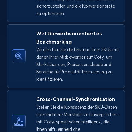
Seller id, URL, Seller name, Description, Detailed
sicherzustellen und die Konversionsrate
info, Stars, Feedbacks, Return policy, and more.
zu optimieren.
2.5K+
378+
Jetzt anfangen
Wettbewerbsorientiertes
Benchmarking
Vergleichen Sie die Leistung Ihrer SKUs mit
eBay
denen Ihrer Mitbewerber auf Coty, um
URL, Product id, Title, Seller name, Seller rating,
Marktchancen, Preisunterschiede und
Seller reviews, Breadcrumbs, Root category, and
Bereiche für Produktdifferenzierung zu
more.
identifizieren.
2.5K+
359+
Jetzt anfangen
Cross-Channel-Synchronisation
Stellen Sie die Konsistenz der SKU-Daten
über mehrere Marktplätze hinweg sicher –
eBay - Gather data on products using
mit Coty-spezifischer Intelligenz, die
specified keywords
Ihnen hilft, einheitliche