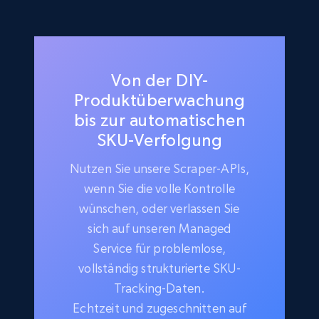
Von der DIY-
Produktüberwachung
bis zur automatischen
SKU-Verfolgung
Nutzen Sie unsere Scraper-APIs,
wenn Sie die volle Kontrolle
wünschen, oder verlassen Sie
sich auf unseren Managed
Service für problemlose,
vollständig strukturierte SKU-
Tracking-Daten.
Echtzeit und zugeschnitten auf