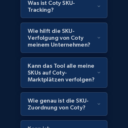
Was ist Coty SKU-
1.1K+
149+
Jetzt anfangen
Tracking?
Wie hilft die SKU-
Best Buy products - Collect data on
Verfolgung von Coty
products using specified keywords
meinem Unternehmen?
URL, Product id, Title, Images, Final price,
Currency, Discount, Initial price, and more.
Kann das Tool alle meine
SKUs auf Coty-
1.1K+
149+
Jetzt anfangen
Marktplätzen verfolgen?
Wie genau ist die SKU-
Lazada - Products
Zuordnung von Coty?
URL, Title, Rating, Reviews, Initial price, Final
price, Currency, Stock, and more.