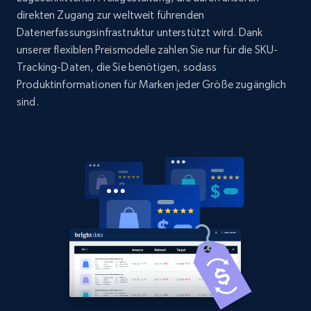
more.
direkten Zugang zur weltweit führenden
Datenerfassungsinfrastruktur unterstützt wird. Dank
unserer flexiblen Preismodelle zahlen Sie nur für die SKU-
2.1K+
375+
Jetzt anfangen
Tracking-Daten, die Sie benötigen, sodass
Produktinformationen für Marken jeder Größe zugänglich
sind.
Amazon products global dataset -
Collecting products by keyword search
Title, Seller name, Brand, Description, Initial
price, Currency, Availability, Reviews count, and
more.
2.1K+
375+
Jetzt anfangen
Amazon products global dataset - Collects