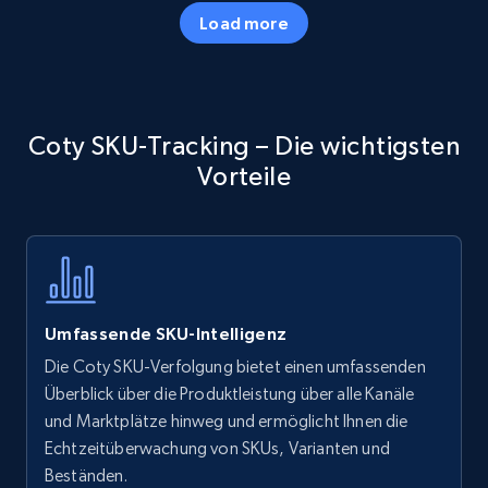
35.3K+
5.7K+
Jetzt anfangen
Load more
Amazon products - Collects products by
Coty SKU-Tracking – Die wichtigsten
specific keywords
Vorteile
Title, Seller name, Brand, Description, Initial
price, Currency, Availability, Reviews count, and
more.
35.3K+
5.7K+
Jetzt anfangen
Umfassende SKU-Intelligenz
Die Coty SKU-Verfolgung bietet einen umfassenden
Amazon products - find products by using
Überblick über die Produktleistung über alle Kanäle
upc numbers
und Marktplätze hinweg und ermöglicht Ihnen die
Echtzeitüberwachung von SKUs, Varianten und
Title, Seller name, Brand, Description, Initial
Beständen.
price, Currency, Availability, Reviews count, and