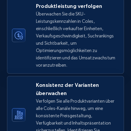
Produktleistung verfolgen
TikTok Shop
Überwachen Sie die SKU-
URL, Title, Available, Description, Currency, Initial
Leistungskennzahlen in Coles,
price, Final price, Discount percent, and more.
einschließlich verkaufter Einheiten,
Verkaufsgeschwindigkeit, Suchrankings
5.4K+
667+
Jetzt anfangen
und Sichtbarkeit, um
Optimierungsmöglichkeiten zu
identifizieren und das Umsatzwachstum
voranzutreiben.
TikTok Shop - category
URL, Title, Available, Description, Currency, Initial
price, Final price, Discount percent, and more.
Konsistenz der Varianten
überwachen
5.4K+
667+
Jetzt anfangen
Verfolgen Sie alle Produktvarianten über
alle Coles-Kanäle hinweg, um eine
konsistente Preisgestaltung,
Verfügbarkeit und Inhaltspräsentation
TikTok Shop - Collect TikTok shop products
sicherzustellen. Identifizieren Sie