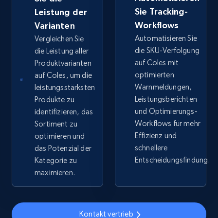
Sie Tracking-
web using keywords
Leistung der
Workflows
Varianten
URL, Product id, Title, Product description,
Rating, Reviews count, Images, Variations, and
Automatisieren Sie
Vergleichen Sie
more.
die SKU-Verfolgung
die Leistung aller
auf Coles mit
Produktvarianten
optimierten
auf Coles, um die
2.4K+
199+
Jetzt anfangen
Warnmeldungen,
leistungsstärksten
Leistungsberichten
Produkte zu
und Optimierungs-
identifizieren, das
Amazon products global dataset
Workflows für mehr
Sortiment zu
Effizienz und
optimieren und
Title, Seller name, Brand, Description, Initial
schnellere
price, Currency, Availability, Reviews count, and
das Potenzial der
more.
Entscheidungsfindung.
Kategorie zu
maximieren.
2.1K+
375+
Jetzt anfangen
Kontakt vertrieb