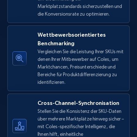
Seller id, URL, Seller name, Description, Detailed
Marktplatzstandards sicherzustellen und
info, Stars, Feedbacks, Return policy, and more.
die Konversionsrate zu optimieren.
2.5K+
378+
Jetzt anfangen
Wettbewerbsorientiertes
Benchmarking
Vergleichen Sie die Leistung Ihrer SKUs mit
eBay
denen Ihrer Mitbewerber auf Coles, um
URL, Product id, Title, Seller name, Seller rating,
Marktchancen, Preisunterschiede und
Seller reviews, Breadcrumbs, Root category, and
Bereiche für Produktdifferenzierung zu
more.
identifizieren.
2.5K+
358+
Jetzt anfangen
Cross-Channel-Synchronisation
Stellen Sie die Konsistenz der SKU-Daten
über mehrere Marktplätze hinweg sicher –
eBay - Gather data on products using
mit Coles-spezifischer Intelligenz, die
specified keywords
Ihnen hilft, einheitliche