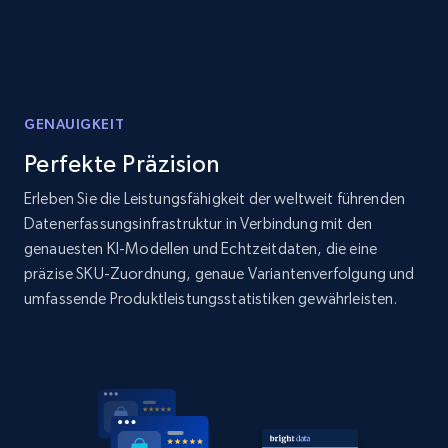
specified URL
URL, Domain, Country code, Model number,
Sku, Product id, Product name, Manufacturer,
and more.
GENAUIGKEIT
2.1K+
353+
Jetzt anfangen
Perfekte Präzision
Erleben Sie die Leistungsfähigkeit der weltweit führenden
Datenerfassungsinfrastruktur in Verbindung mit den
Home Depot US - Discover products by
genauesten KI-Modellen und Echtzeitdaten, die eine
specified UPC
präzise SKU-Zuordnung, genaue Variantenverfolgung und
URL, Domain, Country code, Model number,
umfassende Produktleistungsstatistiken gewährleisten.
Sku, Product id, Product name, Manufacturer,
and more.
2.1K+
353+
Jetzt anfangen