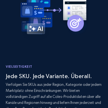
Home Depot US - Discovery products by
specific category URL
URL, Domain, Country code, Model number,
Sku, Product id, Product name, Manufacturer,
and more.
2.1K+
353+
Jetzt anfangen
VIELSEITIGKEIT
Etsy
Jede SKU. Jede Variante. Überall.
URL, Product id, Listing inventory id, Title, Rating,
Reviews count shop, Reviews count item, Initial
Verfolgen Sie SKUs aus jeder Region, Kategorie oder jedem
price, and more.
Marktplatz ohne Einschränkungen. Wir bieten
vollständigen Zugriff auf alle Coles-Produktdaten über alle
1.9K+
322+
Jetzt anfangen
Kanäle und Regionen hinweg und liefern Ihnen jederzeit und