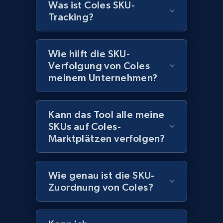
Was ist Coles SKU-
1.1K+
148+
Jetzt anfangen
Tracking?
Wie hilft die SKU-
Best Buy products - Collect data on
Verfolgung von Coles
products using specified keywords
meinem Unternehmen?
URL, Product id, Title, Images, Final price,
Currency, Discount, Initial price, and more.
Kann das Tool alle meine
SKUs auf Coles-
1.1K+
148+
Jetzt anfangen
Marktplätzen verfolgen?
Wie genau ist die SKU-
Lowes.com
Zuordnung von Coles?
URL, Domain, Marketplace pn, Sku, Other pn,
Model number, Gtin ean pn, Product name, and
more.