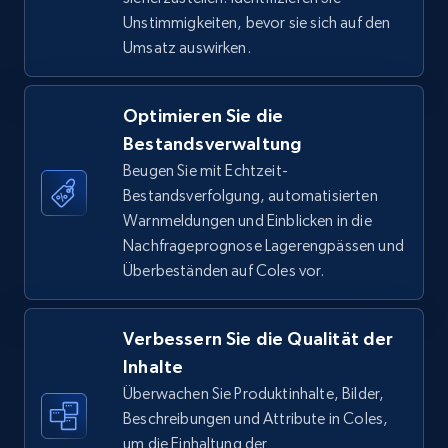
by keywords search
Unstimmigkeiten, bevor sie sich auf den
URL, Title, Available, Description, Currency, Initial
Umsatz auswirken.
price, Final price, Discount percent, and more.
Optimieren Sie die
5.4K+
667+
Jetzt anfangen
Bestandsverwaltung
Beugen Sie mit Echtzeit-
Bestandsverfolgung, automatisierten
TikTok Shop - discover records by shop url
Warnmeldungen und Einblicken in die
Nachfrageprognose Lagerengpässen und
URL, Title, Available, Description, Currency, Initial
Überbeständen auf Coles vor.
price, Final price, Discount percent, and more.
5.4K+
667+
Jetzt anfangen
Verbessern Sie die Qualität der
Inhalte
Überwachen Sie Produktinhalte, Bilder,
Beschreibungen und Attribute in Coles,
Amazon sellers info
um die Einhaltung der