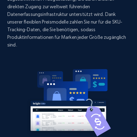
and more.
direkten Zugang zur weltweit führenden
Datenerfassungsinfrastruktur unterstützt wird. Dank
unserer flexiblen Preismodelle zahlen Sie nur für die SKU-
2.1K+
353+
Jetzt anfangen
Tracking-Daten, die Sie benötigen, sodass
Produktinformationen für Marken jeder Größe zugänglich
sind.
Home Depot US - Gather data on products
using specified keywords
URL, Domain, Country code, Model number,
Sku, Product id, Product name, Manufacturer,
and more.
2.1K+
353+
Jetzt anfangen
Home Depot US - Discover products by