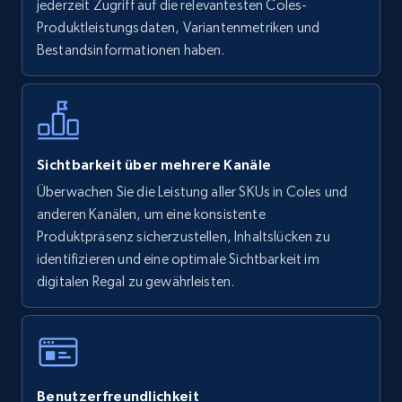
jederzeit Zugriff auf die relevantesten Coles-
more.
Produktleistungsdaten, Variantenmetriken und
Bestandsinformationen haben.
5.6K+
874+
Jetzt anfangen
Walmart - products - Find new products by
Sichtbarkeit über mehrere Kanäle
using specific category URL
Überwachen Sie die Leistung aller SKUs in Coles und
URL, Final price, Sku, Currency, Gtin,
anderen Kanälen, um eine konsistente
Specifications, Image urls, Top reviews, and
Produktpräsenz sicherzustellen, Inhaltslücken zu
more.
identifizieren und eine optimale Sichtbarkeit im
digitalen Regal zu gewährleisten.
5.6K+
874+
Jetzt anfangen
Walmart - products - Collects products by
Benutzerfreundlichkeit
specific keywords