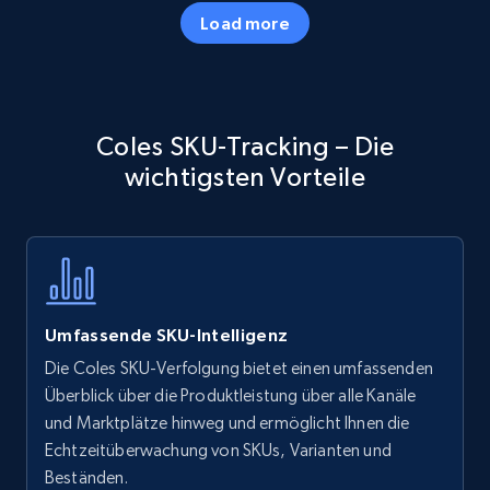
35.2K+
5.7K+
Jetzt anfangen
Load more
Amazon products - Collects products by
Coles SKU-Tracking – Die
specific keywords
wichtigsten Vorteile
Title, Seller name, Brand, Description, Initial
price, Currency, Availability, Reviews count, and
more.
35.2K+
5.7K+
Jetzt anfangen
Umfassende SKU-Intelligenz
Die Coles SKU-Verfolgung bietet einen umfassenden
Amazon products - find products by using
Überblick über die Produktleistung über alle Kanäle
upc numbers
und Marktplätze hinweg und ermöglicht Ihnen die
Echtzeitüberwachung von SKUs, Varianten und
Title, Seller name, Brand, Description, Initial
Beständen.
price, Currency, Availability, Reviews count, and