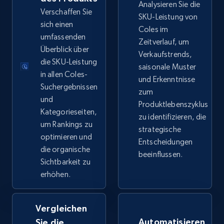
Analysieren Sie die
URL, Product id, Title, Seller name, Seller rating,
Verschaffen Sie
SKU-Leistung von
Seller reviews, Breadcrumbs, Root category, and
sich einen
Coles im
more.
umfassenden
Zeitverlauf, um
Überblick über
Verkaufstrends,
2.5K+
die SKU-Leistung
358+
Jetzt anfangen
saisonale Muster
in allen Coles-
und Erkenntnisse
Suchergebnissen
zum
und
Produktlebenszyklus
Google Shopping
Kategorieseiten,
zu identifizieren, die
um Rankings zu
URL, Product id, Title, Product description,
strategische
Rating, Reviews count, Images, Variations, and
optimieren und
Entscheidungen
more.
die organische
beeinflussen.
Sichtbarkeit zu
erhöhen.
2.4K+
199+
Jetzt anfangen
Vergleichen
Automatisieren
Sie die
Google Shopping - collects products from