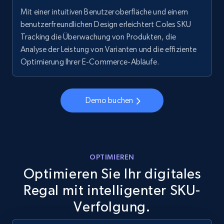
Mit einer intuitiven Benutzeroberfläche und einem
URL, Final price, Sku, Currency, Gtin,
benutzerfreundlichen Design erleichtert Coles SKU
Specifications, Image urls, Top reviews, and
more.
Tracking die Überwachung von Produkten, die
Analyse der Leistung von Varianten und die effiziente
Optimierung Ihrer E-Commerce-Abläufe.
5.6K+
874+
Jetzt anfangen
Demo buchen
Walmart - products - Discover products by
using sku numbers
URL, Final price, Sku, Currency, Gtin,
Specifications, Image urls, Top reviews, and
OPTIMIEREN
more.
Optimieren Sie Ihr digitales
Regal mit intelligenter SKU-
5.6K+
874+
Jetzt anfangen
Verfolgung.