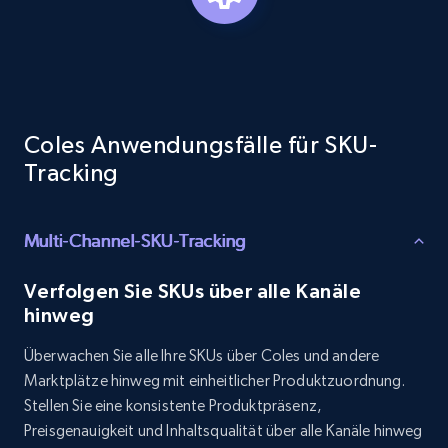
Target - Gather data on products using
specified keywords
URL, Product id, Title, Product description,
Coles Anwendungsfälle für SKU-
Rating, Reviews count, Initial price, Discount,
Tracking
and more.
1.3K+
175+
Jetzt anfangen
Multi-Channel-SKU-Tracking
Verfolgen Sie SKUs über alle Kanäle
hinweg
Target - Discover products by category url
Überwachen Sie alle Ihre SKUs über Coles und andere
URL, Product id, Title, Product description,
Marktplätze hinweg mit einheitlicher Produktzuordnung.
Rating, Reviews count, Initial price, Discount,
Stellen Sie eine konsistente Produktpräsenz,
and more.
Preisgenauigkeit und Inhaltsqualität über alle Kanäle hinweg