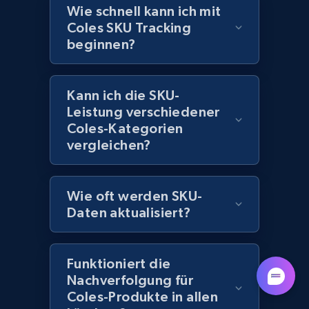
more.
Wie schnell kann ich mit
Coles SKU Tracking
beginnen?
991+
162+
Jetzt anfangen
Kann ich die SKU-
Leistung verschiedener
Lazada - Products
Coles-Kategorien
URL, Title, Rating, Reviews, Initial price, Final
vergleichen?
price, Currency, Stock, and more.
988+
160+
Jetzt anfangen
Wie oft werden SKU-
Daten aktualisiert?
Lazada - Products - Discover products by
Funktioniert die
keyword
Nachverfolgung für
URL, Title, Rating, Reviews, Initial price, Final
Coles-Produkte in allen
price, Currency, Stock, and more.