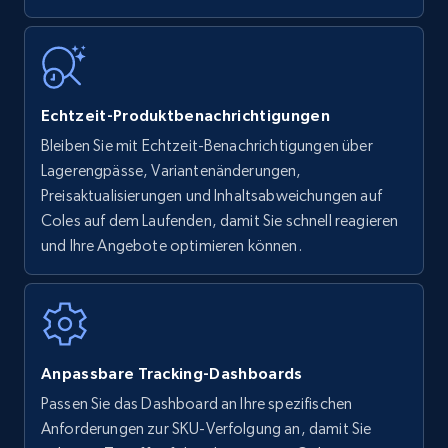
more.
35.2K+
5.7K+
Jetzt anfangen
Echtzeit-Produktbenachrichtigungen
Bleiben Sie mit Echtzeit-Benachrichtigungen über
Amazon Reviews
Lagerengpässe, Variantenänderungen,
URL, Product name, Product rating, Product
Preisaktualisierungen und Inhaltsabweichungen auf
rating object, Product rating max, Rating,
Coles auf dem Laufenden, damit Sie schnell reagieren
Author name, Asin, and more.
und Ihre Angebote optimieren können.
7.4K+
870+
Jetzt anfangen
Anpassbare Tracking-Dashboards
Walmart - products
Passen Sie das Dashboard an Ihre spezifischen
URL, Final price, Sku, Currency, Gtin,
Anforderungen zur SKU-Verfolgung an, damit Sie
Specifications, Image urls, Top reviews, and