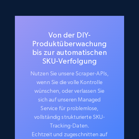
Von der DIY-
Produktüberwachung
bis zur automatischen
SKU-Verfolgung
Nutzen Sie unsere Scraper-APIs,
wenn Sie die volle Kontrolle
wünschen, oder verlassen Sie
sich auf unseren Managed
Service für problemlose,
vollständig strukturierte SKU-
Tracking-Daten.
Echtzeit und zugeschnitten auf