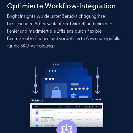
Optimierte Workflow-Integration
Bright Insights wurde unter Berücksichtigung Ihrer
bestehenden Arbeitsabläufe entwickelt und minimiert
Amazon products search
Fehler und maximiert die Effizienz durch flexible
Asin, URL, Name, Sponsored, Initial price, Final
Benutzeroberflächen und vordefinierte Anwendungsfälle
price, Currency, Sold, and more.
für die SKU-Verfolgung.
1.6K+
180+
Jetzt anfangen
Target
URL, Product id, Title, Product description,
Rating, Reviews count, Initial price, Discount,
and more.
1.3K+
175+
Jetzt anfangen