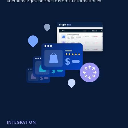
überall maßgeschneiderte Produktinformationen.
Etsy - Collect data on products using
specified keywords
URL, Product id, Listing inventory id, Title, Rating,
Reviews count shop, Reviews count item, Initial
price, and more.
1.9K+
322+
Jetzt anfangen
Etsy - Collects data from shop's URL
URL, Product id, Listing inventory id, Title, Rating,
Reviews count shop, Reviews count item, Initial
price, and more.
INTEGRATION
1.9K+
322+
Jetzt anfangen