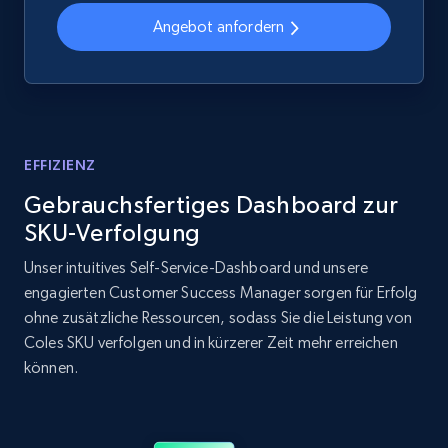
Angebot anfordern
Amazon products global dataset - Collects
products by best sellers category URL
Title, Seller name, Brand, Description, Initial
price, Currency, Availability, Reviews count, and
EFFIZIENZ
more.
Gebrauchsfertiges Dashboard zur
SKU-Verfolgung
2.1K+
375+
Jetzt anfangen
Unser intuitives Self-Service-Dashboard und unsere
engagierten Customer Success Manager sorgen für Erfolg
ohne zusätzliche Ressourcen, sodass Sie die Leistung von
Amazon products global dataset - Collect
Coles SKU verfolgen und in kürzerer Zeit mehr erreichen
Amazon products by seller URL
können.
Title, Seller name, Brand, Description, Initial
price, Currency, Availability, Reviews count, and
more.