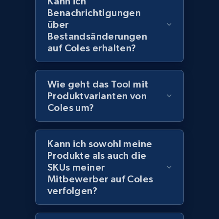
Kann ich
Benachrichtigungen
991+
162+
Jetzt anfangen
über
Bestandsänderungen
auf Coles erhalten?
Lowes.com - Gather data on products using
specified keywords
Wie geht das Tool mit
URL, Domain, Marketplace pn, Sku, Other pn,
Produktvarianten von
Model number, Gtin ean pn, Product name, and
Coles um?
more.
991+
162+
Jetzt anfangen
Kann ich sowohl meine
Produkte als auch die
SKUs meiner
Mitbewerber auf Coles
Lowes.com - Collect records by category
verfolgen?
URL, Domain, Marketplace pn, Sku, Other pn,
Model number, Gtin ean pn, Product name, and