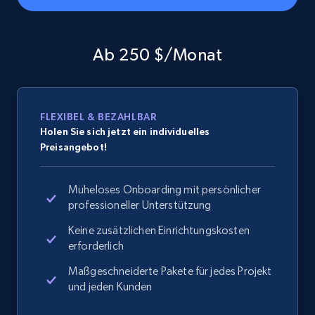
Amazon products global dataset - Collects
products by specific category URL
Ab 250 $/Monat
Title, Seller name, Brand, Description, Initial
price, Currency, Availability, Reviews count, and
more.
FLEXIBEL & BEZAHLBAR
2.1K+
375+
Jetzt anfangen
Holen Sie sich jetzt ein individuelles
Preisangebot!
Müheloses Onboarding mit persönlicher
Amazon products global dataset -
professioneller Unterstützung
Collecting products by keyword search
Keine zusätzlichen Einrichtungskosten
Title, Seller name, Brand, Description, Initial
erforderlich
price, Currency, Availability, Reviews count, and
more.
Maßgeschneiderte Pakete für jedes Projekt
und jeden Kunden
2.1K+
375+
Jetzt anfangen