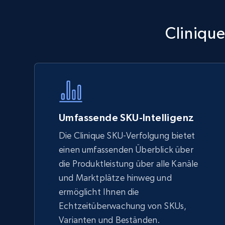
Walmart - products - Discover
Clinique
products by using sku numbers
URL, Final price, Sku, Currency, Gtin,
Specifications, Image urls, Top reviews, and
more.
5.6K+
875+
Jetzt anfangen
Umfassende SKU-Intelligenz
Die Clinique SKU-Verfolgung bietet
einen umfassenden Überblick über
TikTok Shop - Collect TikTok shop
die Produktleistung über alle Kanäle
products by keywords search
und Marktplätze hinweg und
URL, Title, Available, Description, Currency, Initial
ermöglicht Ihnen die
price, Final price, Discount percent, and more.
Echtzeitüberwachung von SKUs,
Varianten und Beständen.