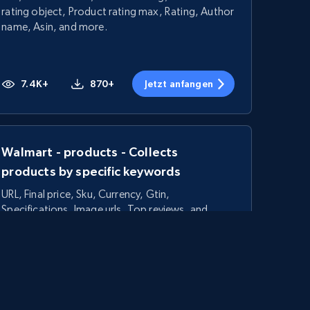
rating object, Product rating max, Rating, Author
name, Asin, and more.
7.4K+
870+
Jetzt anfangen
Walmart - products - Collects
products by specific keywords
URL, Final price, Sku, Currency, Gtin,
Specifications, Image urls, Top reviews, and
more.
5.6K+
875+
Jetzt anfangen