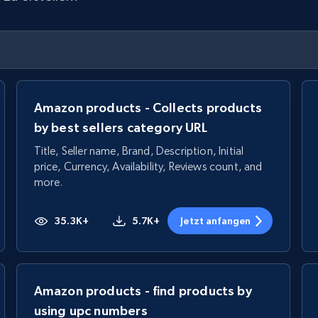
Amazon products - Collects products
by best sellers category URL
Title, Seller name, Brand, Description, Initial
price, Currency, Availability, Reviews count, and
more.
35.3K+
5.7K+
Jetzt anfangen
Amazon products - find products by
using upc numbers