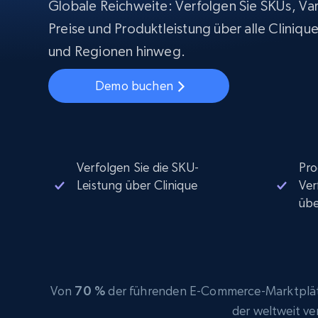
Beginnt bei
Globale Reichweite: Verfolgen Sie SKUs, Var
$5
$2.5/G
50% OFF
Preise und Produktleistung über alle Cliniqu
Beginnt bei
ISP proxys
PROXY-INFRASTRUKTUR
und Regionen hinweg.
$1.3/IP
Demo buchen
Residential proxys
50% OFF
400M+ globale IPs von echten Peer-
Geräten
Datacenter proxys
Schnelle, zuverlässige Proxys für
effiziente Datenextraktion
Verfolgen Sie die SKU-
Pro
Leistung über Clinique
Ver
üb
Von
70 %
der führenden E-Commerce-Marktplätz
der weltweit v