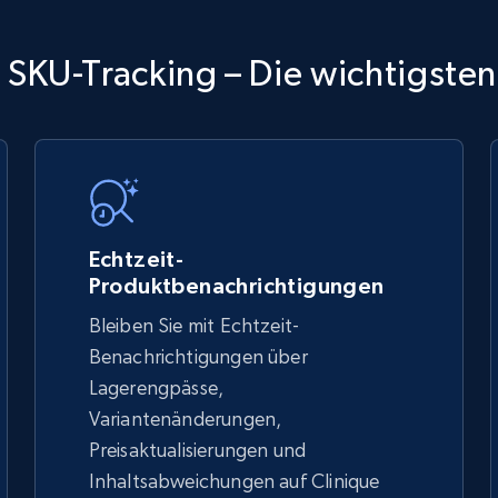
TikTok Shop
 SKU-Tracking – Die wichtigsten
URL, Title, Available, Description, Currency, Initial
price, Final price, Discount percent, and more.
5.4K+
668+
Jetzt anfangen
Echtzeit-
Produktbenachrichtigungen
Bleiben Sie mit Echtzeit-
TikTok Shop - discover records by shop
Benachrichtigungen über
url
Lagerengpässe,
Variantenänderungen,
URL, Title, Available, Description, Currency, Initial
price, Final price, Discount percent, and more.
Preisaktualisierungen und
Inhaltsabweichungen auf Clinique