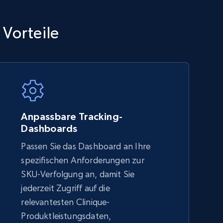
TikTok Shop - category
 Vorteile
URL, Title, Available, Description, Currency, Initial
price, Final price, Discount percent, and more.
5.4K+
668+
Jetzt anfangen
Anpassbare Tracking-
Dashboards
Passen Sie das Dashboard an Ihre
Amazon sellers info
spezifischen Anforderungen zur
Seller id, URL, Seller name, Description, Detailed
SKU-Verfolgung an, damit Sie
info, Stars, Feedbacks, Return policy, and more.
jederzeit Zugriff auf die
relevantesten Clinique-
Produktleistungsdaten,