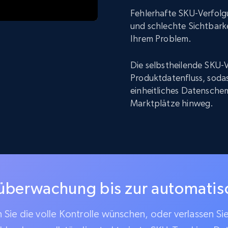
Fehlerhafte SKU-Verfolg
und schlechte Sichtbarke
Ihrem Problem.
Die selbstheilende SKU-V
Produktdatenfluss, sodas
einheitliches Datenschem
Marktplätze hinweg.
überwachung bis zur automati
Sie die volle Kontrolle wünschen, oder verlassen Si