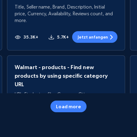
Title, Seller name, Brand, Description, Initial
price, Currency, Availability, Reviews count, and
more.
35.3K+
5.7K+
Jetzt anfangen
Walmart - products - Find new
products by using specific category
URL
URL, Final price, Sku, Currency, Gtin,
Specifications, Image urls, Top reviews, and
Load more
more.
5.6K+
875+
Jetzt anfangen