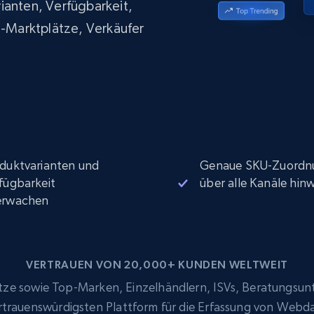
ianten, Verfügbarkeit,
Datacenter proxys
collected
$0.9/IP
B
e-Marktplätze, Verkäufer
ISP proxys
Über 700.000 vollständig konforme
statische Privatanwender-Proxys
duktvarianten und
Genaue SKU-Zuordn
fügbarkeit
über alle Kanäle hin
erwachen
VERTRAUEN VON 20,000+ KUNDEN WELTWEIT
e sowie Top-Marken, Einzelhändlern, ISVs, Beratungsun
ertrauenswürdigsten Plattform für die Erfassung von Webd