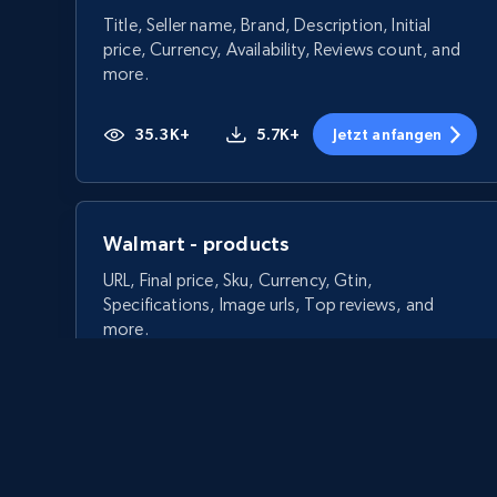
Title, Seller name, Brand, Description, Initial
price, Currency, Availability, Reviews count, and
more.
35.3K+
5.7K+
Jetzt anfangen
Walmart - products
URL, Final price, Sku, Currency, Gtin,
Specifications, Image urls, Top reviews, and
more.
5.6K+
875+
Jetzt anfangen