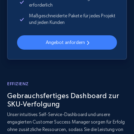
erforderlich
Maßgeschneiderte Pakete für jedes Projekt
2.1K+
353+
Jetzt anfangen
und jeden Kunden
Angebot anfordern
Home Depot US - Discover products by
specified UPC
URL, Domain, Country code, Model number,
Sku, Product id, Product name, Manufacturer,
and more.
EFFIZIENZ
2.1K+
353+
Jetzt anfangen
Gebrauchsfertiges Dashboard zur
SKU-Verfolgung
Unser intuitives Self-Service-Dashboard und unsere
Home Depot US - Discovery products by
engagierten Customer Success Manager sorgen für Erfolg
specific category URL
ohne zusätzliche Ressourcen, sodass Sie die Leistung von