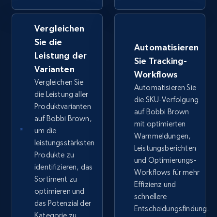
Vergleichen
Google Shopping - collects products from
Sie die
web using keywords
Automatisieren
Leistung der
URL, Product id, Title, Product description,
Sie Tracking-
Rating, Reviews count, Images, Variations, and
Varianten
Workflows
more.
Vergleichen Sie
Automatisieren Sie
die Leistung aller
die SKU-Verfolgung
Produktvarianten
2.4K+
199+
Jetzt anfangen
auf Bobbi Brown
auf Bobbi Brown,
mit optimierten
um die
Warnmeldungen,
leistungsstärksten
Leistungsberichten
Home Depot US
Produkte zu
und Optimierungs-
identifizieren, das
URL, Domain, Country code, Model number,
Workflows für mehr
Sku, Product id, Product name, Manufacturer,
Sortiment zu
Effizienz und
and more.
optimieren und
schnellere
das Potenzial der
Entscheidungsfindung.
Kategorie zu
2.1K+
353+
Jetzt anfangen