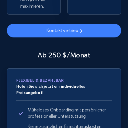
maximieren.
Home Depot US - Gather data on products
Kontakt vertrieb
using specified keywords
URL, Domain, Country code, Model number,
Sku, Product id, Product name, Manufacturer,
Ab 250 $/Monat
and more.
2.1K+
353+
Jetzt anfangen
FLEXIBEL & BEZAHLBAR
Holen Sie sich jetzt ein individuelles
Preisangebot!
Home Depot US - Discover products by
specified URL
Müheloses Onboarding mit persönlicher
URL, Domain, Country code, Model number,
professioneller Unterstützung
Sku, Product id, Product name, Manufacturer,
Keine zusätzlichen Einrichtungskosten
and more.