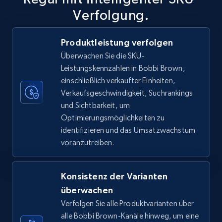
Verfolgung.
Produktleistung verfolgen
TikTok Shop
Überwachen Sie die SKU-
URL, Title, Available, Description, Currency, Initial
Leistungskennzahlen in Bobbi Brown,
price, Final price, Discount percent, and more.
einschließlich verkaufter Einheiten,
Verkaufsgeschwindigkeit, Suchrankings
5.4K+
667+
Jetzt anfangen
und Sichtbarkeit, um
Optimierungsmöglichkeiten zu
identifizieren und das Umsatzwachstum
voranzutreiben.
TikTok Shop - category
URL, Title, Available, Description, Currency, Initial
price, Final price, Discount percent, and more.
Konsistenz der Varianten
überwachen
5.4K+
667+
Jetzt anfangen
Verfolgen Sie alle Produktvarianten über
alle Bobbi Brown-Kanäle hinweg, um eine