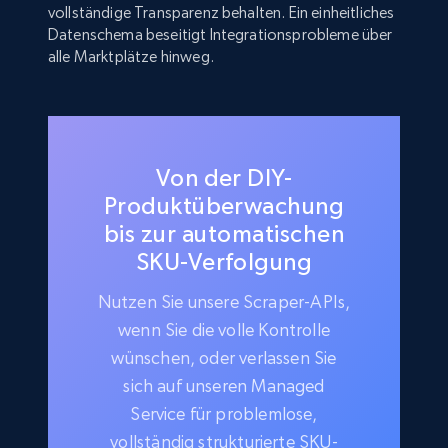
vollständige Transparenz behalten. Ein einheitliches
Datenschema beseitigt Integrationsprobleme über
alle Marktplätze hinweg.
Von der DIY-
Produktüberwachung
bis zur automatischen
SKU-Verfolgung
Nutzen Sie unsere Scraper-APIs,
wenn Sie die volle Kontrolle
wünschen, oder verlassen Sie
sich auf unseren Managed
Service für problemlose,
vollständig strukturierte SKU-