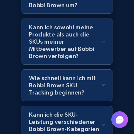
Lowes.com - Collect records by category
Bobbi Brown um?
URL, Domain, Marketplace pn, Sku, Other pn,
Model number, Gtin ean pn, Product name, and
more.
Kann ich sowohl meine
Produkte als auch die
991+
162+
Jetzt anfangen
SKUs meiner
Mitbewerber auf Bobbi
Brown verfolgen?
Lazada - Products
Wie schnell kann ich mit
URL, Title, Rating, Reviews, Initial price, Final
price, Currency, Stock, and more.
Bobbi Brown SKU
Tracking beginnen?
988+
160+
Jetzt anfangen
Kann ich die SKU-
Leistung verschiedener
Bobbi Brown-Kategorien
Lazada - Products - Discover products by