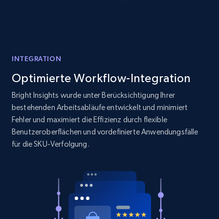
price, and more.
1.9K+
322+
Jetzt anfangen
INTEGRATION
Optimierte Workflow-Integration
Amazon products search
Asin, URL, Name, Sponsored, Initial price, Final
Bright Insights wurde unter Berücksichtigung Ihrer
price, Currency, Sold, and more.
bestehenden Arbeitsabläufe entwickelt und minimiert
Fehler und maximiert die Effizienz durch flexible
1.6K+
181+
Jetzt anfangen
Benutzeroberflächen und vordefinierte Anwendungsfälle
für die SKU-Verfolgung.
Target
URL, Product id, Title, Product description,
Rating, Reviews count, Initial price, Discount,
and more.