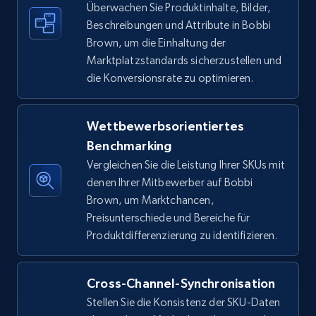
Überwachen Sie Produktinhalte, Bilder,
Beschreibungen und Attribute in Bobbi
Amazon sellers info
Brown, um die Einhaltung der
Seller id, URL, Seller name, Description, Detailed
Marktplatzstandards sicherzustellen und
info, Stars, Feedbacks, Return policy, and more.
die Konversionsrate zu optimieren.
2.5K+
378+
Jetzt anfangen
Wettbewerbsorientiertes
Benchmarking
Vergleichen Sie die Leistung Ihrer SKUs mit
eBay
denen Ihrer Mitbewerber auf Bobbi
URL, Product id, Title, Seller name, Seller rating,
Brown, um Marktchancen,
Seller reviews, Breadcrumbs, Root category, and
Preisunterschiede und Bereiche für
more.
Produktdifferenzierung zu identifizieren.
2.5K+
359+
Jetzt anfangen
Cross-Channel-Synchronisation
Stellen Sie die Konsistenz der SKU-Daten