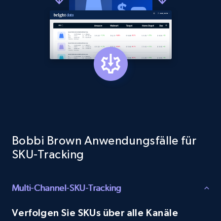
1.3K+
175+
Jetzt anfangen
Target - Gather data on products using
specified keywords
URL, Product id, Title, Product description,
Rating, Reviews count, Initial price, Discount,
and more.
Bobbi Brown Anwendungsfälle für
1.3K+
175+
Jetzt anfangen
SKU-Tracking
Multi-Channel-SKU-Tracking
Target - Discover products by category url
URL, Product id, Title, Product description,
Verfolgen Sie SKUs über alle Kanäle