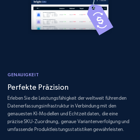
Amazon products global dataset - Collects
products by best sellers category URL
Title, Seller name, Brand, Description, Initial
price, Currency, Availability, Reviews count, and
more.
2.1K+
375+
Jetzt anfangen
GENAUIGKEIT
Perfekte Präzision
Amazon products global dataset - Collect
Erleben Sie die Leistungsfähigkeit der weltweit führenden
Amazon products by seller URL
Datenerfassungsinfrastruktur in Verbindung mit den
Title, Seller name, Brand, Description, Initial
genauesten KI-Modellen und Echtzeitdaten, die eine
price, Currency, Availability, Reviews count, and
präzise SKU-Zuordnung, genaue Variantenverfolgung und
more.
umfassende Produktleistungsstatistiken gewährleisten.