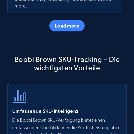
more.
35.2K+
5.7K+
Jetzt anfangen
Load more
Amazon products - Collects products by
Bobbi Brown SKU-Tracking – Die
specific keywords
wichtigsten Vorteile
Title, Seller name, Brand, Description, Initial
price, Currency, Availability, Reviews count, and
more.
35.2K+
5.7K+
Jetzt anfangen
Umfassende SKU-Intelligenz
Die Bobbi Brown SKU-Verfolgung bietet einen
Amazon products - find products by using
umfassenden Überblick über die Produktleistung über