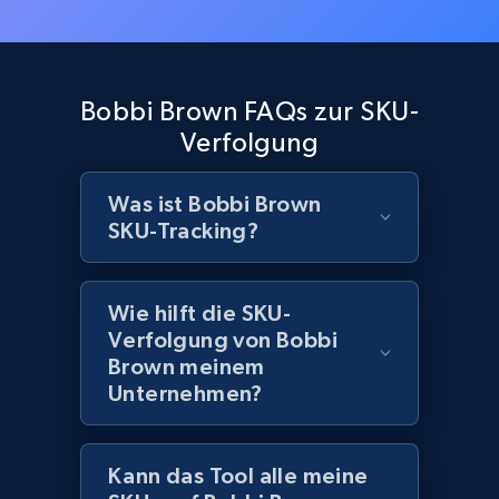
URL, Product id, Title, Images, Final price,
Currency, Discount, Initial price, and more.
1.1K+
149+
Jetzt anfangen
Bobbi Brown FAQs zur SKU-
Verfolgung
Was ist Bobbi Brown
Best Buy products - Collect data on
SKU-Tracking?
products using specified keywords
URL, Product id, Title, Images, Final price,
Currency, Discount, Initial price, and more.
Wie hilft die SKU-
Verfolgung von Bobbi
1.1K+
149+
Jetzt anfangen
Brown meinem
Unternehmen?
Lowes.com
Kann das Tool alle meine