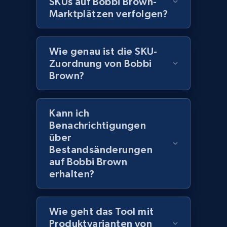
SKUs auf Bobbi Brown-
URL, Domain, Marketplace pn, Sku, Other pn,
Model number, Gtin ean pn, Product name, and
Marktplätzen verfolgen?
more.
Wie genau ist die SKU-
991+
162+
Jetzt anfangen
Zuordnung von Bobbi
Brown?
Lowes.com - Gather data on products using
Kann ich
specified keywords
Benachrichtigungen
URL, Domain, Marketplace pn, Sku, Other pn,
über
Model number, Gtin ean pn, Product name, and
Bestandsänderungen
more.
auf Bobbi Brown
erhalten?
991+
162+
Jetzt anfangen
Wie geht das Tool mit
Produktvarianten von