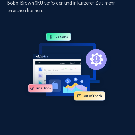
Bobbi Brown SKU verfolgen und in kürzerer Zeit mehr
URL, Domain, Country code, Model number,
Sku, Product id, Product name, Manufacturer,
erreichen können.
and more.
2.1K+
353+
Jetzt anfangen
Amazon products global dataset
Title, Seller name, Brand, Description, Initial
price, Currency, Availability, Reviews count, and
more.
2.1K+
375+
Jetzt anfangen
Amazon products global dataset - Collects