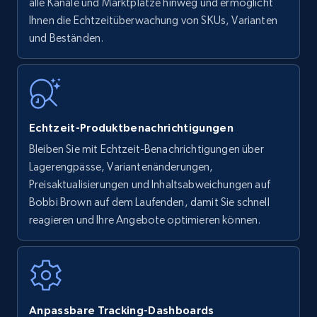
upc numbers
alle Kanäle und Marktplätze hinweg und ermöglicht
Ihnen die Echtzeitüberwachung von SKUs, Varianten
Title, Seller name, Brand, Description, Initial
und Beständen.
price, Currency, Availability, Reviews count, and
more.
35.2K+
5.7K+
Jetzt anfangen
Echtzeit-Produktbenachrichtigungen
Bleiben Sie mit Echtzeit-Benachrichtigungen über
Amazon Reviews
Lagerengpässe, Variantenänderungen,
URL, Product name, Product rating, Product
Preisaktualisierungen und Inhaltsabweichungen auf
rating object, Product rating max, Rating,
Bobbi Brown auf dem Laufenden, damit Sie schnell
Author name, Asin, and more.
reagieren und Ihre Angebote optimieren können.
7.4K+
870+
Jetzt anfangen
Anpassbare Tracking-Dashboards