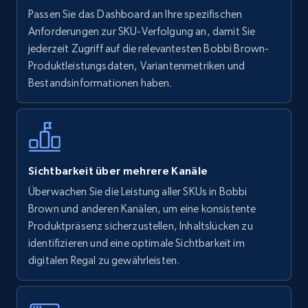
Walmart - products
Passen Sie das Dashboard an Ihre spezifischen
URL, Final price, Sku, Currency, Gtin,
Anforderungen zur SKU-Verfolgung an, damit Sie
Specifications, Image urls, Top reviews, and
jederzeit Zugriff auf die relevantesten Bobbi Brown-
more.
Produktleistungsdaten, Variantenmetriken und
Bestandsinformationen haben.
5.6K+
875+
Jetzt anfangen
Walmart - products - Find new products by
Sichtbarkeit über mehrere Kanäle
using specific category URL
Überwachen Sie die Leistung aller SKUs in Bobbi
URL, Final price, Sku, Currency, Gtin,
Brown und anderen Kanälen, um eine konsistente
Specifications, Image urls, Top reviews, and
Produktpräsenz sicherzustellen, Inhaltslücken zu
more.
identifizieren und eine optimale Sichtbarkeit im
digitalen Regal zu gewährleisten.
5.6K+
875+
Jetzt anfangen