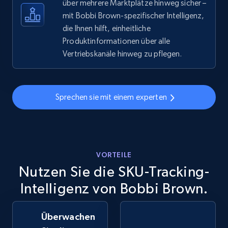
über mehrere Marktplätze hinweg sicher –
eBay - Gather data on products using
mit Bobbi Brown-spezifischer Intelligenz,
specified keywords
die Ihnen hilft, einheitliche
Produktinformationen über alle
URL, Product id, Title, Seller name, Seller rating,
Seller reviews, Breadcrumbs, Root category, and
Vertriebskanäle hinweg zu pflegen.
more.
2.5K+
359+
Jetzt anfangen
Sprechen sie mit einem experten
eBay - Collect products from shops on eBay
VORTEILE
URL, Product id, Title, Seller name, Seller rating,
Nutzen Sie die SKU-Tracking-
Seller reviews, Breadcrumbs, Root category, and
more.
Intelligenz von Bobbi Brown.
2.5K+
359+
Jetzt anfangen
Überwachen