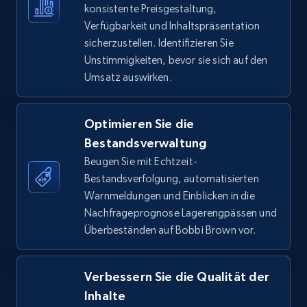
konsistente Preisgestaltung,
Verfügbarkeit und Inhaltspräsentation
TikTok Shop - Collect TikTok shop products
sicherzustellen. Identifizieren Sie
by keywords search
Unstimmigkeiten, bevor sie sich auf den
URL, Title, Available, Description, Currency, Initial
Umsatz auswirken.
price, Final price, Discount percent, and more.
Optimieren Sie die
5.4K+
667+
Jetzt anfangen
Bestandsverwaltung
Beugen Sie mit Echtzeit-
Bestandsverfolgung, automatisierten
TikTok Shop - discover records by shop url
Warnmeldungen und Einblicken in die
Nachfrageprognose Lagerengpässen und
URL, Title, Available, Description, Currency, Initial
Überbeständen auf Bobbi Brown vor.
price, Final price, Discount percent, and more.
5.4K+
667+
Jetzt anfangen
Verbessern Sie die Qualität der
Inhalte