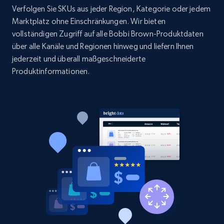
Verfolgen Sie SKUs aus jeder Region, Kategorie oder jedem
1.9K+
322+
Jetzt anfangen
Marktplatz ohne Einschränkungen. Wir bieten
vollständigen Zugriff auf alle Bobbi Brown-Produktdaten
über alle Kanäle und Regionen hinweg und liefern Ihnen
jederzeit und überall maßgeschneiderte
Etsy - Collect data on products using
Produktinformationen.
specified keywords
URL, Product id, Listing inventory id, Title, Rating,
Reviews count shop, Reviews count item, Initial
price, and more.
1.9K+
322+
Jetzt anfangen
Etsy - Collects data from shop's URL
URL, Product id, Listing inventory id, Title, Rating,
Reviews count shop, Reviews count item, Initial