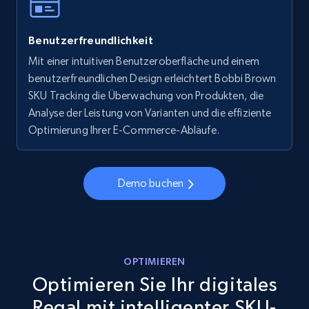
Walmart - products - Collects products by
Benutzerfreundlichkeit
specific keywords
Mit einer intuitiven Benutzeroberfläche und einem
URL, Final price, Sku, Currency, Gtin,
benutzerfreundlichen Design erleichtert Bobbi Brown
Specifications, Image urls, Top reviews, and
more.
SKU Tracking die Überwachung von Produkten, die
Analyse der Leistung von Varianten und die effiziente
Optimierung Ihrer E-Commerce-Abläufe.
5.6K+
875+
Jetzt anfangen
Demo buchen
Walmart - products - Discover products by
using sku numbers
URL, Final price, Sku, Currency, Gtin,
Specifications, Image urls, Top reviews, and
OPTIMIEREN
more.
Optimieren Sie Ihr digitales
Regal mit intelligenter SKU-
5.6K+
875+
Jetzt anfangen