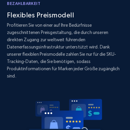
products by specific category URL
BEZAHLBARKEIT
Title, Seller name, Brand, Description, Initial
Flexibles Preismodell
price, Currency, Availability, Reviews count, and
more.
Profitieren Sie von einer auf Ihre Bedürfnisse
zugeschnittenen Preisgestaltung, die durch unseren
direkten Zugang zur weltweit führenden
2.1K+
375+
Jetzt anfangen
Datenerfassungsinfrastruktur unterstützt wird. Dank
unserer flexiblen Preismodelle zahlen Sie nur für die SKU-
Tracking-Daten, die Sie benötigen, sodass
Produktinformationen für Marken jeder Größe zugänglich
Amazon products global dataset -
sind.
Collecting products by keyword search
Title, Seller name, Brand, Description, Initial
price, Currency, Availability, Reviews count, and
more.
2.1K+
375+
Jetzt anfangen