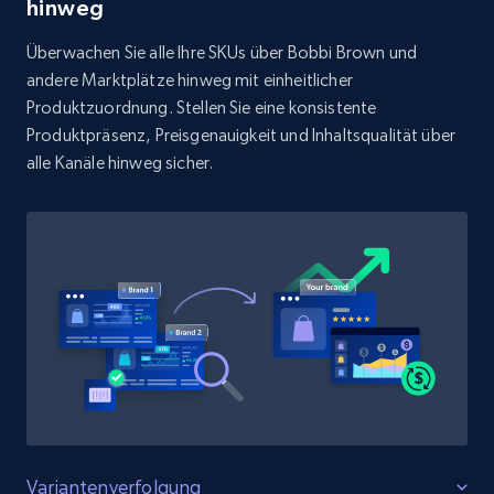
Rating, Reviews count, Initial price, Discount,
hinweg
and more.
Überwachen Sie alle Ihre SKUs über Bobbi Brown und
andere Marktplätze hinweg mit einheitlicher
1.3K+
175+
Jetzt anfangen
Produktzuordnung. Stellen Sie eine konsistente
Produktpräsenz, Preisgenauigkeit und Inhaltsqualität über
alle Kanäle hinweg sicher.
Target - Discover products by specified
UPC
URL, Product id, Title, Product description,
Rating, Reviews count, Initial price, Discount,
and more.
1.3K+
175+
Jetzt anfangen
Zara - Products
Variantenverfolgung