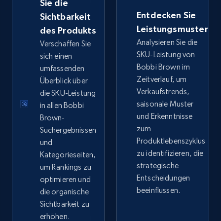
Sie die
Entdecken Sie
Sichtbarkeit
eBay - Collect records by category
Leistungsmuster
des Produkts
Analysieren Sie die
URL, Product id, Title, Seller name, Seller rating,
Verschaffen Sie
Seller reviews, Breadcrumbs, Root category, and
SKU-Leistung von
sich einen
more.
Bobbi Brown im
umfassenden
Zeitverlauf, um
Überblick über
Verkaufstrends,
2.5K+
die SKU-Leistung
359+
Jetzt anfangen
saisonale Muster
in allen Bobbi
und Erkenntnisse
Brown-
zum
Suchergebnissen
Google Shopping
Produktlebenszyklus
und
zu identifizieren, die
Kategorieseiten,
URL, Product id, Title, Product description,
strategische
Rating, Reviews count, Images, Variations, and
um Rankings zu
more.
Entscheidungen
optimieren und
beeinflussen.
die organische
Sichtbarkeit zu
2.4K+
199+
Jetzt anfangen
erhöhen.