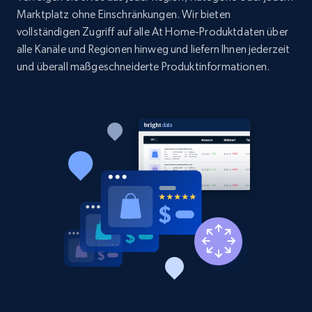
1.9K+
322+
Jetzt anfangen
Marktplatz ohne Einschränkungen. Wir bieten
vollständigen Zugriff auf alle At Home-Produktdaten über
alle Kanäle und Regionen hinweg und liefern Ihnen jederzeit
und überall maßgeschneiderte Produktinformationen.
Etsy - Collect data on products using
specified keywords
URL, Product id, Listing inventory id, Title, Rating,
Reviews count shop, Reviews count item, Initial
price, and more.
1.9K+
322+
Jetzt anfangen
Etsy - Collects data from shop's URL
URL, Product id, Listing inventory id, Title, Rating,
Reviews count shop, Reviews count item, Initial
price, and more.