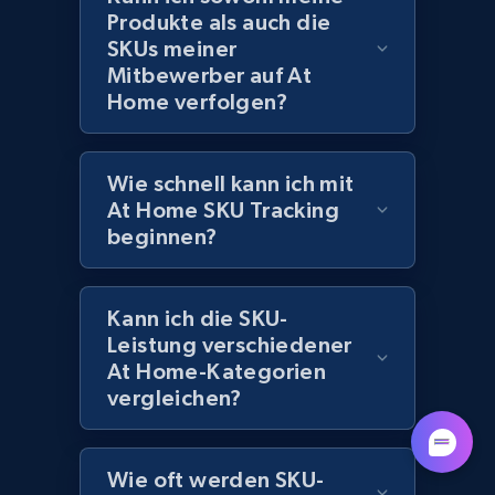
URL, Domain, Marketplace pn, Sku, Other pn,
Produkte als auch die
Model number, Gtin ean pn, Product name, and
SKUs meiner
more.
Mitbewerber auf At
Home verfolgen?
991+
162+
Jetzt anfangen
Wie schnell kann ich mit
At Home SKU Tracking
Lazada - Products
beginnen?
URL, Title, Rating, Reviews, Initial price, Final
price, Currency, Stock, and more.
Kann ich die SKU-
Leistung verschiedener
988+
160+
Jetzt anfangen
At Home-Kategorien
vergleichen?
Lazada - Products - Discover products by
Wie oft werden SKU-
keyword