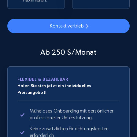
Home Depot US - Gather data on products
Kontakt vertrieb
using specified keywords
URL, Domain, Country code, Model number,
Sku, Product id, Product name, Manufacturer,
Ab 250 $/Monat
and more.
2.1K+
353+
Jetzt anfangen
FLEXIBEL & BEZAHLBAR
Holen Sie sich jetzt ein individuelles
Preisangebot!
Home Depot US - Discover products by
specified URL
Müheloses Onboarding mit persönlicher
URL, Domain, Country code, Model number,
professioneller Unterstützung
Sku, Product id, Product name, Manufacturer,
Keine zusätzlichen Einrichtungskosten
and more.
erforderlich