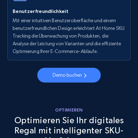
Walmart - products - Collects products by
Benutzerfreundlichkeit
specific keywords
Mit einer intuitiven Benutzeroberfläche und einem
URL, Final price, Sku, Currency, Gtin,
benutzerfreundlichen Design erleichtert At Home SKU
Specifications, Image urls, Top reviews, and
more.
Tracking die Überwachung von Produkten, die
Analyse der Leistung von Varianten und die effiziente
Optimierung Ihrer E-Commerce-Abläufe.
5.6K+
875+
Jetzt anfangen
Demo buchen
Walmart - products - Discover products by
using sku numbers
URL, Final price, Sku, Currency, Gtin,
Specifications, Image urls, Top reviews, and
OPTIMIEREN
more.
Optimieren Sie Ihr digitales
Regal mit intelligenter SKU-
5.6K+
875+
Jetzt anfangen