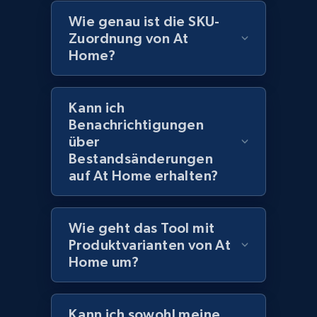
Model number, Gtin ean pn, Product name, and
more.
Wie genau ist die SKU-
Zuordnung von At
Home?
991+
162+
Jetzt anfangen
Kann ich
Benachrichtigungen
Lowes.com - Gather data on products using
über
specified keywords
Bestandsänderungen
URL, Domain, Marketplace pn, Sku, Other pn,
auf At Home erhalten?
Model number, Gtin ean pn, Product name, and
more.
Wie geht das Tool mit
991+
162+
Jetzt anfangen
Produktvarianten von At
Home um?
Lowes.com - Collect records by category
Kann ich sowohl meine