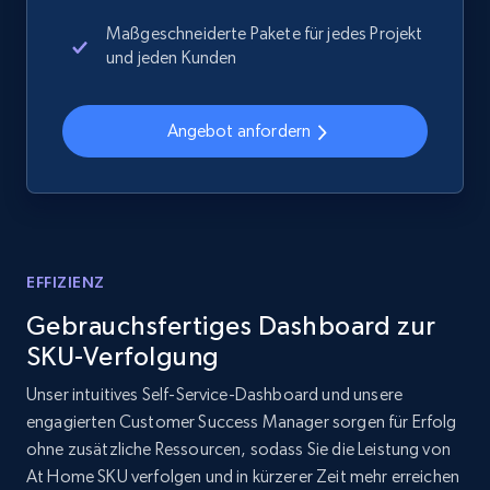
Maßgeschneiderte Pakete für jedes Projekt
2.1K+
353+
Jetzt anfangen
und jeden Kunden
Angebot anfordern
Home Depot US - Discover products by
specified UPC
URL, Domain, Country code, Model number,
Sku, Product id, Product name, Manufacturer,
and more.
EFFIZIENZ
2.1K+
353+
Jetzt anfangen
Gebrauchsfertiges Dashboard zur
SKU-Verfolgung
Unser intuitives Self-Service-Dashboard und unsere
Home Depot US - Discovery products by
engagierten Customer Success Manager sorgen für Erfolg
specific category URL
ohne zusätzliche Ressourcen, sodass Sie die Leistung von
At Home SKU verfolgen und in kürzerer Zeit mehr erreichen
URL, Domain, Country code, Model number,