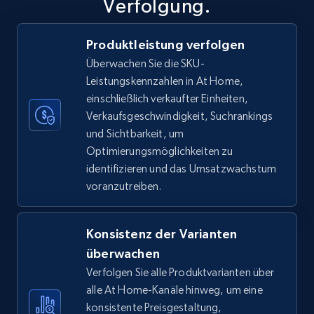
Verfolgung.
Produktleistung verfolgen
TikTok Shop
Überwachen Sie die SKU-
URL, Title, Available, Description, Currency, Initial
Leistungskennzahlen in At Home,
price, Final price, Discount percent, and more.
einschließlich verkaufter Einheiten,
Verkaufsgeschwindigkeit, Suchrankings
5.4K+
667+
Jetzt anfangen
und Sichtbarkeit, um
Optimierungsmöglichkeiten zu
identifizieren und das Umsatzwachstum
voranzutreiben.
TikTok Shop - category
URL, Title, Available, Description, Currency, Initial
price, Final price, Discount percent, and more.
Konsistenz der Varianten
überwachen
5.4K+
667+
Jetzt anfangen
Verfolgen Sie alle Produktvarianten über
alle At Home-Kanäle hinweg, um eine
konsistente Preisgestaltung,