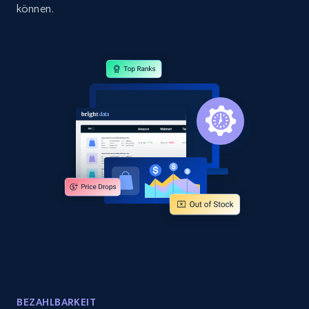
Sku, Product id, Product name, Manufacturer,
können.
and more.
2.1K+
353+
Jetzt anfangen
Amazon products global dataset
Title, Seller name, Brand, Description, Initial
price, Currency, Availability, Reviews count, and
more.
2.1K+
375+
Jetzt anfangen
Amazon products global dataset - Collects
products by specific category URL
BEZAHLBARKEIT