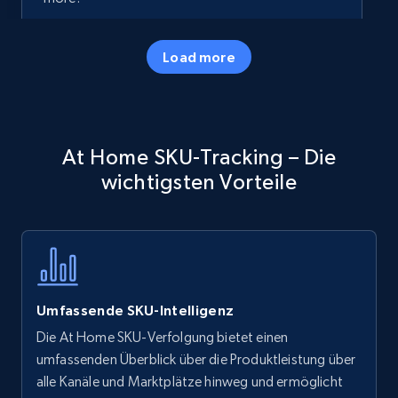
35.2K+
5.7K+
Jetzt anfangen
Load more
Amazon products - Collects products by
At Home SKU-Tracking – Die
specific keywords
wichtigsten Vorteile
Title, Seller name, Brand, Description, Initial
price, Currency, Availability, Reviews count, and
more.
35.2K+
5.7K+
Jetzt anfangen
Umfassende SKU-Intelligenz
Die At Home SKU-Verfolgung bietet einen
Amazon products - find products by using
umfassenden Überblick über die Produktleistung über
upc numbers
alle Kanäle und Marktplätze hinweg und ermöglicht