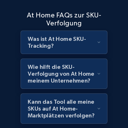
Currency, Discount, Initial price, and more.
At Home FAQs zur SKU-
1.1K+
149+
Jetzt anfangen
Verfolgung
Was ist At Home SKU-
Tracking?
Best Buy products - Collect data on
products using specified keywords
URL, Product id, Title, Images, Final price,
Wie hilft die SKU-
Currency, Discount, Initial price, and more.
Verfolgung von At Home
meinem Unternehmen?
1.1K+
149+
Jetzt anfangen
Kann das Tool alle meine
SKUs auf At Home-
Lowes.com
Marktplätzen verfolgen?
URL, Domain, Marketplace pn, Sku, Other pn,