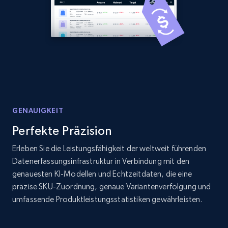
Amazon products global dataset - Collects
products by best sellers category URL
Title, Seller name, Brand, Description, Initial
price, Currency, Availability, Reviews count, and
more.
2.1K+
375+
Jetzt anfangen
GENAUIGKEIT
Perfekte Präzision
Amazon products global dataset - Collect
Erleben Sie die Leistungsfähigkeit der weltweit führenden
Amazon products by seller URL
Datenerfassungsinfrastruktur in Verbindung mit den
Title, Seller name, Brand, Description, Initial
genauesten KI-Modellen und Echtzeitdaten, die eine
price, Currency, Availability, Reviews count, and
präzise SKU-Zuordnung, genaue Variantenverfolgung und
more.
umfassende Produktleistungsstatistiken gewährleisten.
2.1K+
375+
Jetzt anfangen