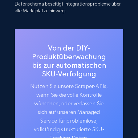
Datenschema beseitigt Integrationsprobleme über
alle Marktplätze hinweg.
Von der DIY-
Produktüberwachung
bis zur automatischen
SKU-Verfolgung
Nutzen Sie unsere Scraper-APIs,
wenn Sie die volle Kontrolle
wünschen, oder verlassen Sie
sich auf unseren Managed
Service für problemlose,
vollständig strukturierte SKU-
Tracking-Daten.