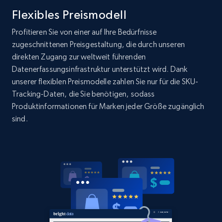
Title, Seller name, Brand, Description, Initial
Flexibles Preismodell
price, Currency, Availability, Reviews count, and
more.
Profitieren Sie von einer auf Ihre Bedürfnisse
zugeschnittenen Preisgestaltung, die durch unseren
direkten Zugang zur weltweit führenden
2.1K+
375+
Jetzt anfangen
Datenerfassungsinfrastruktur unterstützt wird. Dank
unserer flexiblen Preismodelle zahlen Sie nur für die SKU-
Tracking-Daten, die Sie benötigen, sodass
Produktinformationen für Marken jeder Größe zugänglich
Amazon products global dataset -
sind.
Collecting products by keyword search
Title, Seller name, Brand, Description, Initial
price, Currency, Availability, Reviews count, and
more.
2.1K+
375+
Jetzt anfangen