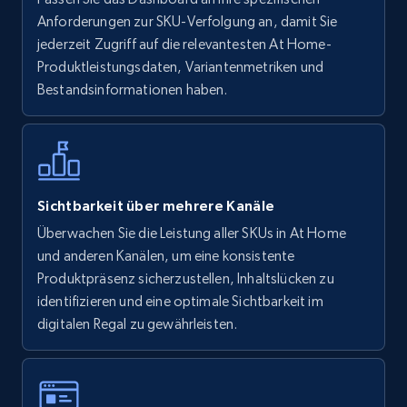
URL, Final price, Sku, Currency, Gtin,
Anforderungen zur SKU-Verfolgung an, damit Sie
Specifications, Image urls, Top reviews, and
jederzeit Zugriff auf die relevantesten At Home-
more.
Produktleistungsdaten, Variantenmetriken und
Bestandsinformationen haben.
5.6K+
875+
Jetzt anfangen
Walmart - products - Find new products by
Sichtbarkeit über mehrere Kanäle
using specific category URL
Überwachen Sie die Leistung aller SKUs in At Home
URL, Final price, Sku, Currency, Gtin,
und anderen Kanälen, um eine konsistente
Specifications, Image urls, Top reviews, and
Produktpräsenz sicherzustellen, Inhaltslücken zu
more.
identifizieren und eine optimale Sichtbarkeit im
digitalen Regal zu gewährleisten.
5.6K+
875+
Jetzt anfangen