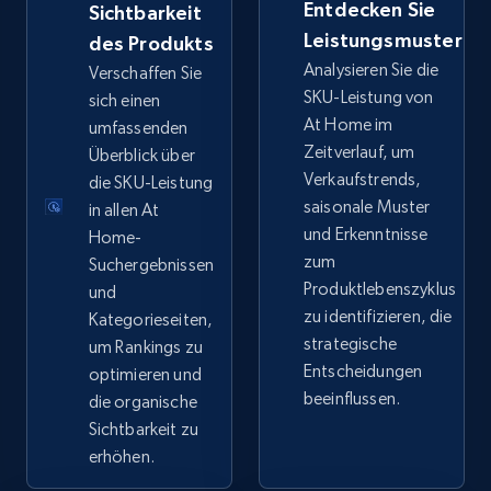
Entdecken Sie
Sichtbarkeit
eBay - Collect records by category
Leistungsmuster
des Produkts
Analysieren Sie die
URL, Product id, Title, Seller name, Seller rating,
Verschaffen Sie
Seller reviews, Breadcrumbs, Root category, and
SKU-Leistung von
sich einen
more.
At Home im
umfassenden
Zeitverlauf, um
Überblick über
Verkaufstrends,
2.5K+
die SKU-Leistung
359+
Jetzt anfangen
saisonale Muster
in allen At
und Erkenntnisse
Home-
zum
Suchergebnissen
Google Shopping
Produktlebenszyklus
und
zu identifizieren, die
Kategorieseiten,
URL, Product id, Title, Product description,
strategische
Rating, Reviews count, Images, Variations, and
um Rankings zu
more.
Entscheidungen
optimieren und
beeinflussen.
die organische
Sichtbarkeit zu
2.4K+
199+
Jetzt anfangen
erhöhen.