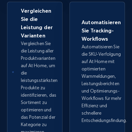
Vergleichen
Google Shopping - collects products from
Sie die
web using keywords
Automatisieren
Leistung der
URL, Product id, Title, Product description,
Sie Tracking-
Rating, Reviews count, Images, Variations, and
Varianten
Workflows
more.
Vergleichen Sie
Automatisieren Sie
die Leistung aller
die SKU-Verfolgung
Produktvarianten
2.4K+
199+
Jetzt anfangen
auf At Home mit
auf At Home, um
optimierten
die
Warnmeldungen,
leistungsstärksten
Leistungsberichten
Home Depot US
Produkte zu
und Optimierungs-
identifizieren, das
URL, Domain, Country code, Model number,
Workflows für mehr
Sku, Product id, Product name, Manufacturer,
Sortiment zu
Effizienz und
and more.
optimieren und
schnellere
das Potenzial der
Entscheidungsfindung.
Kategorie zu
2.1K+
353+
Jetzt anfangen
maximieren.