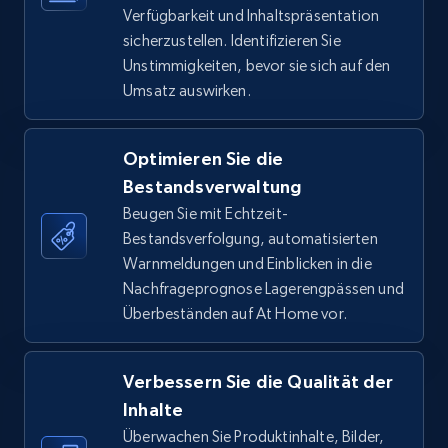
Verfügbarkeit und Inhaltspräsentation
TikTok Shop - Collect TikTok shop products
sicherzustellen. Identifizieren Sie
by keywords search
Unstimmigkeiten, bevor sie sich auf den
URL, Title, Available, Description, Currency, Initial
Umsatz auswirken.
price, Final price, Discount percent, and more.
Optimieren Sie die
5.4K+
667+
Jetzt anfangen
Bestandsverwaltung
Beugen Sie mit Echtzeit-
Bestandsverfolgung, automatisierten
TikTok Shop - discover records by shop url
Warnmeldungen und Einblicken in die
Nachfrageprognose Lagerengpässen und
URL, Title, Available, Description, Currency, Initial
Überbeständen auf At Home vor.
price, Final price, Discount percent, and more.
5.4K+
667+
Jetzt anfangen
Verbessern Sie die Qualität der
Inhalte
Überwachen Sie Produktinhalte, Bilder,