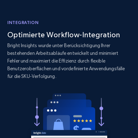
1.9K+
322+
Jetzt anfangen
INTEGRATION
Optimierte Workflow-Integration
Amazon products search
Bright Insights wurde unter Berücksichtigung Ihrer
Asin, URL, Name, Sponsored, Initial price, Final
bestehenden Arbeitsabläufe entwickelt und minimiert
price, Currency, Sold, and more.
Fehler und maximiert die Effizienz durch flexible
Benutzeroberflächen und vordefinierte Anwendungsfälle
1.6K+
181+
Jetzt anfangen
für die SKU-Verfolgung.
Target
URL, Product id, Title, Product description,
Rating, Reviews count, Initial price, Discount,
and more.