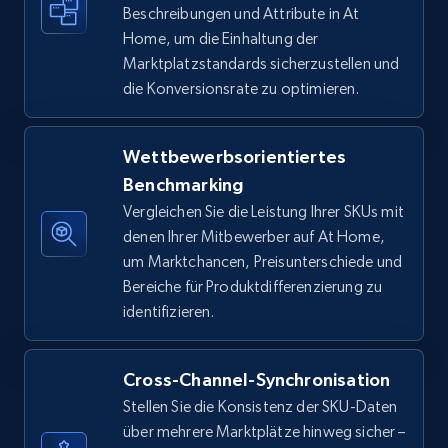
Beschreibungen und Attribute in At
Amazon sellers info
Home, um die Einhaltung der
Seller id, URL, Seller name, Description, Detailed
Marktplatzstandards sicherzustellen und
info, Stars, Feedbacks, Return policy, and more.
die Konversionsrate zu optimieren.
2.5K+
378+
Jetzt anfangen
Wettbewerbsorientiertes
Benchmarking
Vergleichen Sie die Leistung Ihrer SKUs mit
eBay
denen Ihrer Mitbewerber auf At Home,
URL, Product id, Title, Seller name, Seller rating,
um Marktchancen, Preisunterschiede und
Seller reviews, Breadcrumbs, Root category, and
Bereiche für Produktdifferenzierung zu
more.
identifizieren.
2.5K+
359+
Jetzt anfangen
Cross-Channel-Synchronisation
Stellen Sie die Konsistenz der SKU-Daten
über mehrere Marktplätze hinweg sicher –