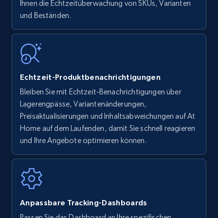
Ihnen die Echtzeitüberwachung von SKUs, Varianten
Title, Seller name, Brand, Description, Initial
und Beständen.
price, Currency, Availability, Reviews count, and
more.
35.2K+
5.7K+
Jetzt anfangen
Echtzeit-Produktbenachrichtigungen
Bleiben Sie mit Echtzeit-Benachrichtigungen über
Amazon Reviews
Lagerengpässe, Variantenänderungen,
URL, Product name, Product rating, Product
Preisaktualisierungen und Inhaltsabweichungen auf At
rating object, Product rating max, Rating,
Home auf dem Laufenden, damit Sie schnell reagieren
Author name, Asin, and more.
und Ihre Angebote optimieren können.
7.4K+
870+
Jetzt anfangen
Anpassbare Tracking-Dashboards
Walmart - products
Passen Sie das Dashboard an Ihre spezifischen