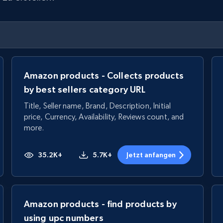
Amazon products - Collects products
by best sellers category URL
Title, Seller name, Brand, Description, Initial
price, Currency, Availability, Reviews count, and
more.
35.2K+
5.7K+
Jetzt anfangen
Amazon products - find products by
using upc numbers