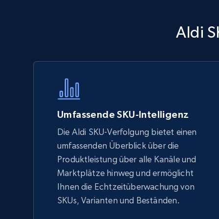
Walmart - products - Discover
Aldi S
products by using sku numbers
URL, Final price, Sku, Currency, Gtin,
Specifications, Image urls, Top reviews, and
more.
5.6K+
874+
Jetzt anfangen
Umfassende SKU-Intelligenz
Die Aldi SKU-Verfolgung bietet einen
umfassenden Überblick über die
TikTok Shop - Collect TikTok shop
Produktleistung über alle Kanäle und
products by keywords search
Marktplätze hinweg und ermöglicht
URL, Title, Available, Description, Currency, Initial
Ihnen die Echtzeitüberwachung von
price, Final price, Discount percent, and more.
SKUs, Varianten und Beständen.