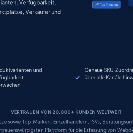
ianten, Verfügbarkeit,
Datacenter proxys
collected
$0.9/IP
B
rktplätze, Verkäufer und
ISP proxys
Über 700.000 vollständig konforme
statische Privatanwender-Proxys
duktvarianten und
Genaue SKU-Zuordn
fügbarkeit
über alle Kanäle hin
erwachen
VERTRAUEN VON 20,000+ KUNDEN WELTWEIT
e sowie Top-Marken, Einzelhändlern, ISVs, Beratungsun
ertrauenswürdigsten Plattform für die Erfassung von Webd