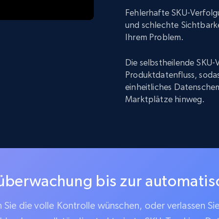
Fehlerhafte SKU-Verfolg
und schlechte Sichtbarke
Ihrem Problem.
Die selbstheilende SKU-V
Produktdatenfluss, sodas
einheitliches Datenschem
Marktplätze hinweg.
überwachung bis zur automati
Sie die volle Kontrolle wünschen, oder verlassen Si