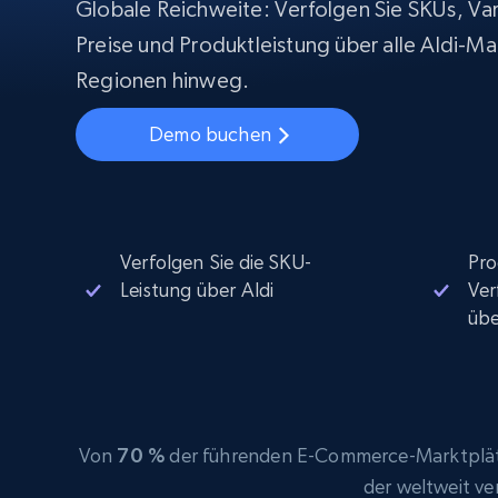
Beginnt bei
Globale Reichweite: Verfolgen Sie SKUs, Var
$5
$2.5/G
50% OFF
Preise und Produktleistung über alle Aldi-Ma
Beginnt bei
ISP proxys
PROXY-INFRASTRUKTUR
Regionen hinweg.
$1.3/IP
Demo buchen
Residential proxys
50% OFF
400M+ globale IPs von echten Peer-
Geräten
Datacenter proxys
Schnelle, zuverlässige Proxys für
effiziente Datenextraktion
Verfolgen Sie die SKU-
Pro
Leistung über Aldi
Ver
üb
Von
70 %
der führenden E-Commerce-Marktplätz
der weltweit v