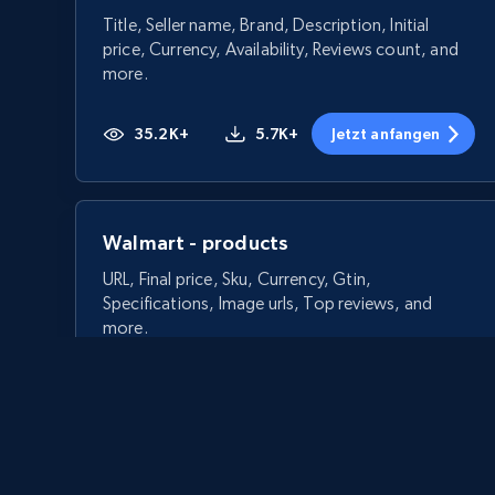
Title, Seller name, Brand, Description, Initial
price, Currency, Availability, Reviews count, and
more.
35.2K+
5.7K+
Jetzt anfangen
Walmart - products
URL, Final price, Sku, Currency, Gtin,
Specifications, Image urls, Top reviews, and
more.
5.6K+
874+
Jetzt anfangen