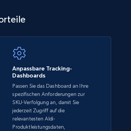
TikTok Shop - category
orteile
URL, Title, Available, Description, Currency, Initial
price, Final price, Discount percent, and more.
5.4K+
667+
Jetzt anfangen
Anpassbare Tracking-
Dashboards
Passen Sie das Dashboard an Ihre
Amazon sellers info
spezifischen Anforderungen zur
Seller id, URL, Seller name, Description, Detailed
SKU-Verfolgung an, damit Sie
info, Stars, Feedbacks, Return policy, and more.
jederzeit Zugriff auf die
relevantesten Aldi-
Produktleistungsdaten,