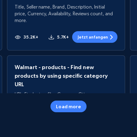
Title, Seller name, Brand, Description, Initial
price, Currency, Availability, Reviews count, and
more.
35.2K+
5.7K+
Jetzt anfangen
Walmart - products - Find new
products by using specific category
URL
URL, Final price, Sku, Currency, Gtin,
Specifications, Image urls, Top reviews, and
Load more
more.
5.6K+
874+
Jetzt anfangen