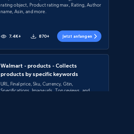
rating object, Product rating max, Rating, Author
name, Asin, and more.
7.4K+
870+
Jetzt anfangen
Walmart - products - Collects
products by specific keywords
URL, Final price, Sku, Currency, Gtin,
Specifications, Image urls, Top reviews, and
more.
5.6K+
874+
Jetzt anfangen