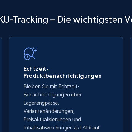
TikTok Shop
KU-Tracking – Die wichtigsten V
URL, Title, Available, Description, Currency, Initial
price, Final price, Discount percent, and more.
5.4K+
667+
Jetzt anfangen
Echtzeit-
Produktbenachrichtigungen
Bleiben Sie mit Echtzeit-
TikTok Shop - discover records by shop
Benachrichtigungen über
url
Lagerengpässe,
Variantenänderungen,
URL, Title, Available, Description, Currency, Initial
price, Final price, Discount percent, and more.
Preisaktualisierungen und
Inhaltsabweichungen auf Aldi auf