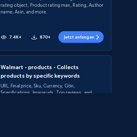
rating object, Product rating max, Rating, Author
name, Asin, and more.
7.4K+
870+
Jetzt anfangen
Walmart - products - Collects
products by specific keywords
URL, Final price, Sku, Currency, Gtin,
Specifications, Image urls, Top reviews, and
more.
5.6K+
875+
Jetzt anfangen