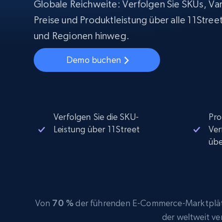
Beginnt bei
Globale Reichweite: Verfolgen Sie SKUs, Var
$5
$2.5/G
50% OFF
Preise und Produktleistung über alle 11Stree
Beginnt bei
ISP proxys
PROXY-INFRASTRUKTUR
und Regionen hinweg.
$1.3/IP
Demo buchen
Residential proxys
50% OFF
400M+ globale IPs von echten Peer-
Geräten
Datacenter proxys
Schnelle, zuverlässige Proxys für
effiziente Datenextraktion
Verfolgen Sie die SKU-
Pro
Leistung über 11Street
Ver
üb
Von
70 %
der führenden E-Commerce-Marktplätz
der weltweit v