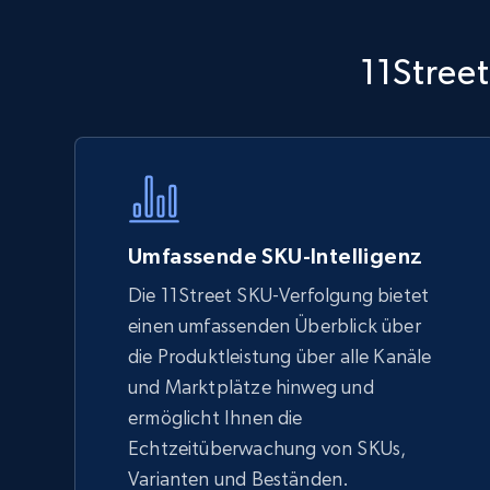
Walmart - products - Discover
11Street
products by using sku numbers
URL, Final price, Sku, Currency, Gtin,
Specifications, Image urls, Top reviews, and
more.
5.6K+
875+
Jetzt anfangen
Umfassende SKU-Intelligenz
Die 11Street SKU-Verfolgung bietet
einen umfassenden Überblick über
TikTok Shop - Collect TikTok shop
die Produktleistung über alle Kanäle
products by keywords search
und Marktplätze hinweg und
URL, Title, Available, Description, Currency, Initial
ermöglicht Ihnen die
price, Final price, Discount percent, and more.
Echtzeitüberwachung von SKUs,
Varianten und Beständen.