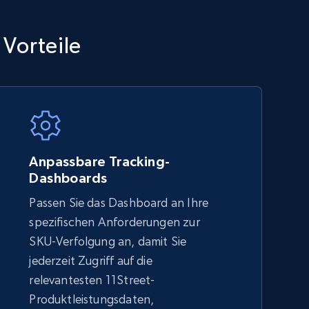
TikTok Shop - category
 Vorteile
URL, Title, Available, Description, Currency, Initial
price, Final price, Discount percent, and more.
5.4K+
668+
Jetzt anfangen
Anpassbare Tracking-
Dashboards
Passen Sie das Dashboard an Ihre
Amazon sellers info
spezifischen Anforderungen zur
Seller id, URL, Seller name, Description, Detailed
SKU-Verfolgung an, damit Sie
info, Stars, Feedbacks, Return policy, and more.
jederzeit Zugriff auf die
relevantesten 11Street-
Produktleistungsdaten,