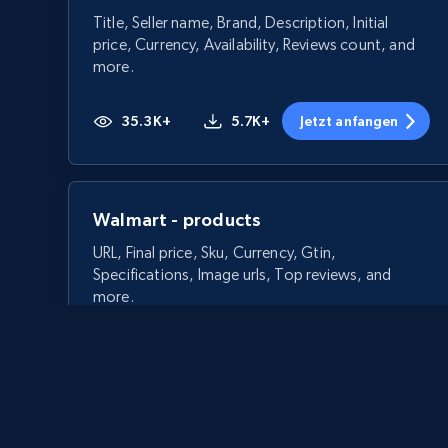
Title, Seller name, Brand, Description, Initial
price, Currency, Availability, Reviews count, and
more.
35.3K+
5.7K+
Jetzt anfangen
Walmart - products
URL, Final price, Sku, Currency, Gtin,
Specifications, Image urls, Top reviews, and
more.
5.6K+
875+
Jetzt anfangen