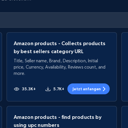
Amazon products - Collects products
by best sellers category URL
Title, Seller name, Brand, Description, Initial
price, Currency, Availability, Reviews count, and
more.
35.3K+
5.7K+
Jetzt anfangen
Amazon products - find products by
using upc numbers