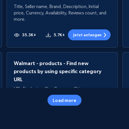
Title, Seller name, Brand, Description, Initial
price, Currency, Availability, Reviews count, and
more.
35.3K+
5.7K+
Jetzt anfangen
Walmart - products - Find new
products by using specific category
URL
URL, Final price, Sku, Currency, Gtin,
Specifications, Image urls, Top reviews, and
Load more
more.
5.6K+
875+
Jetzt anfangen