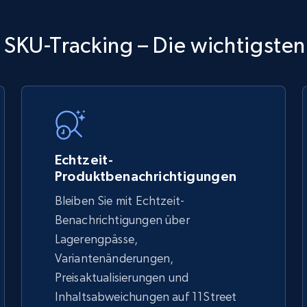
TikTok Shop
 SKU-Tracking – Die wichtigsten
URL, Title, Available, Description, Currency, Initial
price, Final price, Discount percent, and more.
5.4K+
668+
Jetzt anfangen
Echtzeit-
Produktbenachrichtigungen
Bleiben Sie mit Echtzeit-
TikTok Shop - discover records by shop
Benachrichtigungen über
url
Lagerengpässe,
Variantenänderungen,
URL, Title, Available, Description, Currency, Initial
price, Final price, Discount percent, and more.
Preisaktualisierungen und
Inhaltsabweichungen auf 11Street