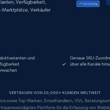
ianten, Verfügbarkeit,
Datacenter proxys
collected
$0.9/IP
B
t-Marktplätze, Verkäufer
ISP proxys
Über 700.000 vollständig konforme
statische Privatanwender-Proxys
duktvarianten und
Genaue SKU-Zuordn
fügbarkeit
über alle Kanäle hin
erwachen
VERTRAUEN VON 20,000+ KUNDEN WELTWEIT
e sowie Top-Marken, Einzelhändlern, ISVs, Beratungsun
ertrauenswürdigsten Plattform für die Erfassung von Webd