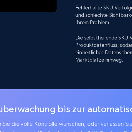
Fehlerhafte SKU-Verfolg
und schlechte Sichtbarke
Ihrem Problem.
Die selbstheilende SKU-V
Produktdatenfluss, sodas
einheitliches Datenschem
Marktplätze hinweg.
überwachung bis zur automati
Sie die volle Kontrolle wünschen, oder verlassen Si