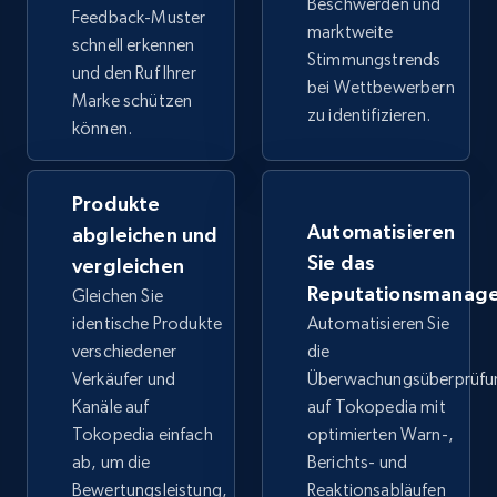
Beschwerden und
Feedback-Muster
marktweite
schnell erkennen
Stimmungstrends
und den Ruf Ihrer
bei Wettbewerbern
Google Shopping
Marke schützen
zu identifizieren.
URL, Product id, Title, Product description,
können.
Rating, Reviews count, Images, Variations, and
more.
Produkte
Automatisieren
abgleichen und
2.4K+
199+
Jetzt anfangen
Sie das
vergleichen
Reputationsmanag
Gleichen Sie
identische Produkte
Automatisieren Sie
Google Shopping - collects products from
verschiedener
die
web using keywords
Verkäufer und
Überwachungsüberprüfu
URL, Product id, Title, Product description,
Kanäle auf
auf Tokopedia mit
Rating, Reviews count, Images, Variations, and
Tokopedia einfach
optimierten Warn-,
more.
ab, um die
Berichts- und
Bewertungsleistung,
Reaktionsabläufen