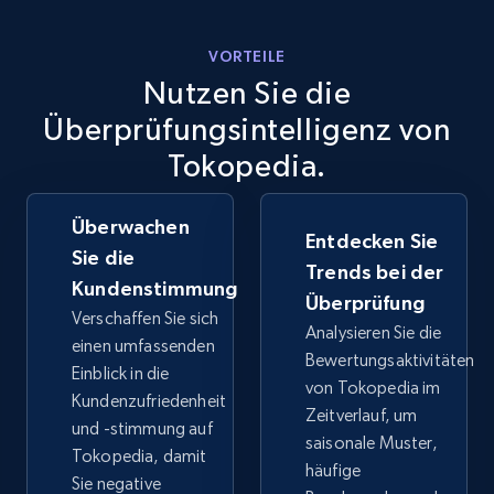
VORTEILE
eBay - Collect products from shops on eBay
Nutzen Sie die
URL, Product id, Title, Seller name, Seller rating,
Überprüfungsintelligenz von
Seller reviews, Breadcrumbs, Root category, and
Tokopedia.
more.
Überwachen
2.5K+
359+
Jetzt anfangen
Entdecken Sie
Sie die
Trends bei der
Kundenstimmung
Überprüfung
Verschaffen Sie sich
Analysieren Sie die
eBay - Collect records by category
einen umfassenden
Bewertungsaktivitäten
URL, Product id, Title, Seller name, Seller rating,
Einblick in die
von Tokopedia im
Seller reviews, Breadcrumbs, Root category, and
Kundenzufriedenheit
Zeitverlauf, um
more.
und -stimmung auf
saisonale Muster,
Tokopedia, damit
häufige
2.5K+
359+
Jetzt anfangen
Sie negative