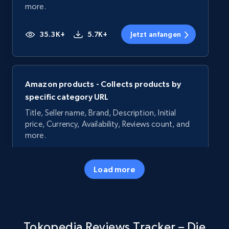
more.
35.3K+
5.7K+
Jetzt anfangen
Amazon products - Collects products by
specific category URL
Title, Seller name, Brand, Description, Initial
price, Currency, Availability, Reviews count, and
more.
35.3K+
5.7K+
Jetzt anfangen
Load more
Amazon products - Collects products by
Tokopedia Reviews Tracker – Die
specific keywords