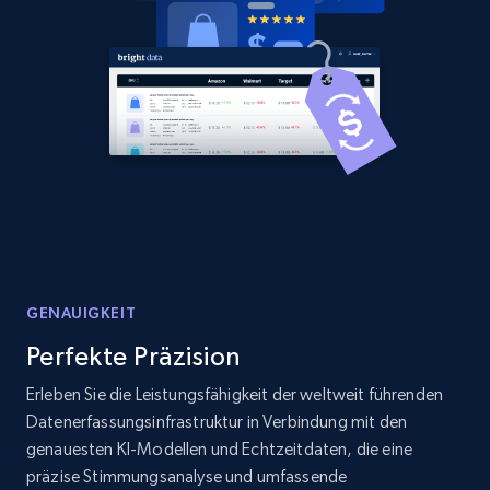
Amazon products global dataset -
Collecting products by keyword search
Title, Seller name, Brand, Description, Initial
price, Currency, Availability, Reviews count, and
more.
2.1K+
375+
Jetzt anfangen
Amazon products global dataset - Collects
GENAUIGKEIT
products by best sellers category URL
Perfekte Präzision
Title, Seller name, Brand, Description, Initial
Erleben Sie die Leistungsfähigkeit der weltweit führenden
price, Currency, Availability, Reviews count, and
Datenerfassungsinfrastruktur in Verbindung mit den
more.
genauesten KI-Modellen und Echtzeitdaten, die eine
präzise Stimmungsanalyse und umfassende
2.1K+
375+
Jetzt anfangen