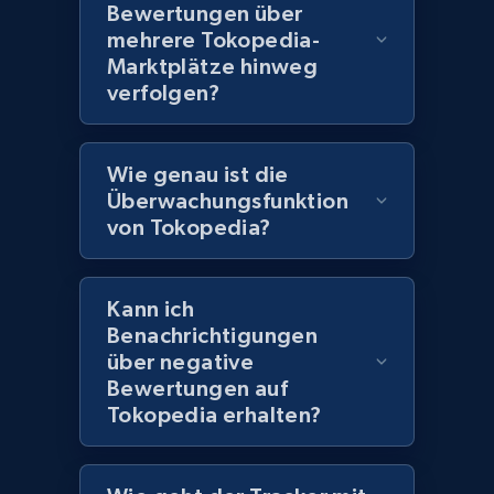
Bewertungen über
products using specified keywords
mehrere Tokopedia-
URL, Product id, Title, Images, Final price,
Marktplätze hinweg
Currency, Discount, Initial price, and more.
verfolgen?
1.1K+
149+
Jetzt anfangen
Wie genau ist die
Überwachungsfunktion
von Tokopedia?
Lazada - Products
URL, Title, Rating, Reviews, Initial price, Final
price, Currency, Stock, and more.
Kann ich
Benachrichtigungen
991+
164+
Jetzt anfangen
über negative
Bewertungen auf
Tokopedia erhalten?
Lazada - Products - Discover products by
keyword