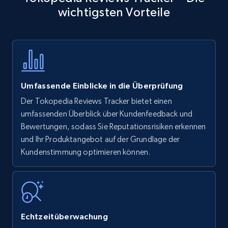
wichtigsten Vorteile
Title, Seller name, Brand, Description, Initial
price, Currency, Availability, Reviews count, and
more.
35.3K+
5.7K+
Jetzt anfangen
Umfassende Einblicke in die Überprüfung
Der Tokopedia Reviews Tracker bietet einen
Amazon products - find products by using
umfassenden Überblick über Kundenfeedback und
upc numbers
Bewertungen, sodass Sie Reputationsrisiken erkennen
und Ihr Produktangebot auf der Grundlage der
Title, Seller name, Brand, Description, Initial
Kundenstimmung optimieren können.
price, Currency, Availability, Reviews count, and
more.
35.3K+
5.7K+
Jetzt anfangen
Echtzeitüberwachung