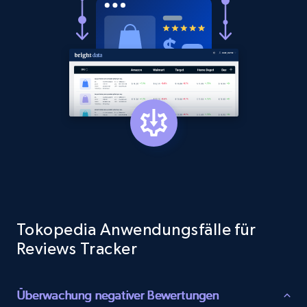
price, Currency, Sold, and more.
1.6K+
181+
Jetzt anfangen
Target
URL, Product id, Title, Product description,
Rating, Reviews count, Initial price, Discount,
and more.
1.3K+
175+
Jetzt anfangen
Tokopedia Anwendungsfälle für
Reviews Tracker
Target - Gather data on products using
specified keywords
Überwachung negativer Bewertungen
URL, Product id, Title, Product description,