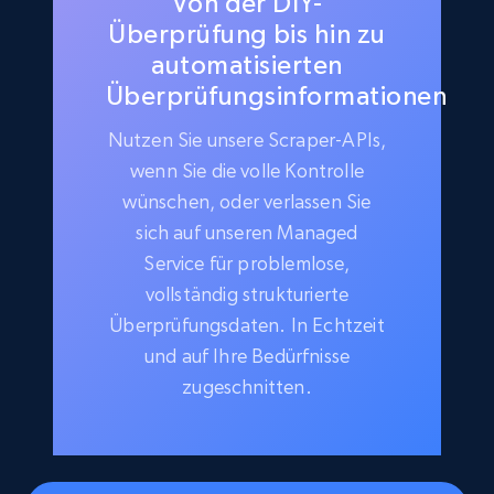
Von der DIY-
Überprüfung bis hin zu
automatisierten
Überprüfungsinformationen
Nutzen Sie unsere Scraper-APIs,
wenn Sie die volle Kontrolle
wünschen, oder verlassen Sie
sich auf unseren Managed
Service für problemlose,
vollständig strukturierte
Überprüfungsdaten. In Echtzeit
und auf Ihre Bedürfnisse
zugeschnitten.