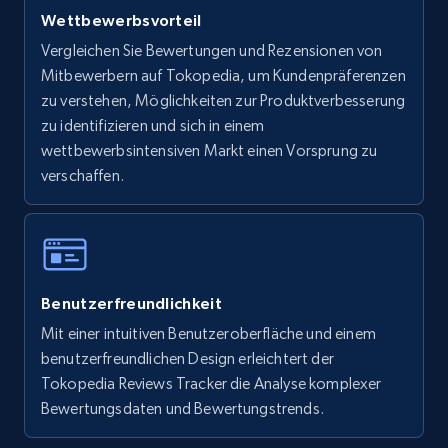
Wettbewerbsvorteil
Walmart - products - Find new products by
Vergleichen Sie Bewertungen und Rezensionen von
using specific category URL
Mitbewerbern auf Tokopedia, um Kundenpräferenzen
URL, Final price, Sku, Currency, Gtin,
zu verstehen, Möglichkeiten zur Produktverbesserung
Specifications, Image urls, Top reviews, and
zu identifizieren und sich in einem
more.
wettbewerbsintensiven Markt einen Vorsprung zu
verschaffen.
5.6K+
875+
Jetzt anfangen
Walmart - products - Collects products by
Benutzerfreundlichkeit
specific keywords
Mit einer intuitiven Benutzeroberfläche und einem
URL, Final price, Sku, Currency, Gtin,
benutzerfreundlichen Design erleichtert der
Specifications, Image urls, Top reviews, and
more.
Tokopedia Reviews Tracker die Analyse komplexer
Bewertungsdaten und Bewertungstrends.
5.6K+
875+
Jetzt anfangen