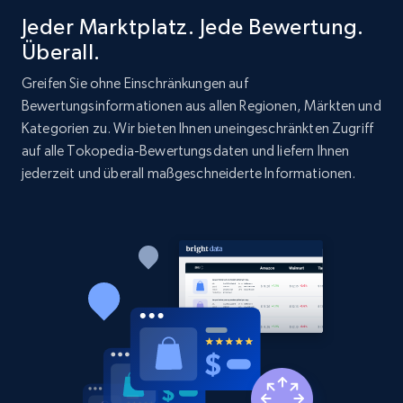
Jeder Marktplatz. Jede Bewertung.
2.1K+
375+
Jetzt anfangen
Überall.
Greifen Sie ohne Einschränkungen auf
Bewertungsinformationen aus allen Regionen, Märkten und
Kategorien zu. Wir bieten Ihnen uneingeschränkten Zugriff
Etsy
auf alle Tokopedia-Bewertungsdaten und liefern Ihnen
URL, Product id, Listing inventory id, Title, Rating,
jederzeit und überall maßgeschneiderte Informationen.
Reviews count shop, Reviews count item, Initial
price, and more.
1.9K+
323+
Jetzt anfangen
Etsy - Collect data on products using
specified keywords
URL, Product id, Listing inventory id, Title, Rating,