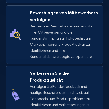
Bewertungen von Mitbewerbern
verfolgen
TikTok Shop - category
Beobachten Sie die Bewertungsmuster
URL, Title, Available, Description, Currency, Initial
Ihrer Mitbewerber und die
price, Final price, Discount percent, and more.
Kundenstimmung auf Tokopedia, um
Marktchancen und Produktlücken zu
5.4K+
668+
Jetzt anfangen
identifizieren und Ihre
Kundenerlebnisstrategie zu optimieren.
Verbessern Sie die
TikTok Shop - Collect TikTok shop products
by keywords search
Produktqualität
Verfolgen Sie Kundenfeedback und
URL, Title, Available, Description, Currency, Initial
price, Final price, Discount percent, and more.
häufige Beschwerden in Echtzeit auf
Tokopedia, um Produktprobleme zu
identifizieren und Verbesserungen zu
5.4K+
668+
Jetzt anfangen