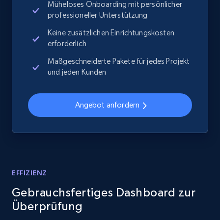
Müheloses Onboarding mit persönlicher
professioneller Unterstützung
2.1K+
355+
Jetzt anfangen
Keine zusätzlichen Einrichtungskosten
erforderlich
Maßgeschneiderte Pakete für jedes Projekt
Home Depot US - Discover products by
und jeden Kunden
specified URL
URL, Domain, Country code, Model number,
Angebot anfordern
Sku, Product id, Product name, Manufacturer,
and more.
2.1K+
355+
Jetzt anfangen
EFFIZIENZ
Gebrauchsfertiges Dashboard zur
Home Depot US - Discover products by
Überprüfung
specified UPC