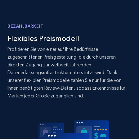
Amazon products global dataset
Title, Seller name, Brand, Description, Initial
price, Currency, Availability, Reviews count, and
more.
BEZAHLBARKEIT
Flexibles Preismodell
2.1K+
375+
Jetzt anfangen
Profitieren Sie von einer auf Ihre Bedürfnisse
zugeschnittenen Preisgestaltung, die durch unseren
direkten Zugang zur weltweit führenden
Amazon products global dataset - Collects
Datenerfassungsinfrastruktur unterstützt wird. Dank
products by specific category URL
unserer flexiblen Preismodelle zahlen Sie nur für die von
Ihnen benötigten Review-Daten, sodass Erkenntnisse für
Title, Seller name, Brand, Description, Initial
Marken jeder Größe zugänglich sind.
price, Currency, Availability, Reviews count, and
more.
2.1K+
375+
Jetzt anfangen