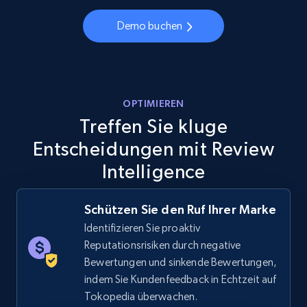
Demo buchen
Walmart - products - Discover products by
using sku numbers
URL, Final price, Sku, Currency, Gtin,
OPTIMIEREN
Specifications, Image urls, Top reviews, and
Treffen Sie kluge
more.
Entscheidungen mit Review
5.6K+
875+
Jetzt anfangen
Intelligence
Schützen Sie den Ruf Ihrer Marke
Identifizieren Sie proaktiv
TikTok Shop
Reputationsrisiken durch negative
URL, Title, Available, Description, Currency, Initial
Bewertungen und sinkende Bewertungen,
price, Final price, Discount percent, and more.
indem Sie Kundenfeedback in Echtzeit auf
Tokopedia überwachen.
5.4K+
668+
Jetzt anfangen