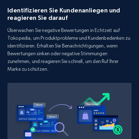
Rating, Reviews count, Initial price, Discount,
Identifizieren Sie Kundenanliegen und
and more.
reagieren Sie darauf
1.3K+
175+
Jetzt anfangen
Überwachen Sie negative Bewertungen in Echtzeit auf
Tokopedia, um Produktprobleme und Kundenbedenken zu
identifizieren. Erhalten Sie Benachrichtigungen, wenn
Bewertungen sinken oder negative Stimmungen
Target - Discover products by category url
zunehmen, und reagieren Sie schnell, um den Ruf Ihrer
Marke zu schützen.
URL, Product id, Title, Product description,
Rating, Reviews count, Initial price, Discount,
and more.
1.3K+
175+
Jetzt anfangen
Target - Discover products by specified
UPC