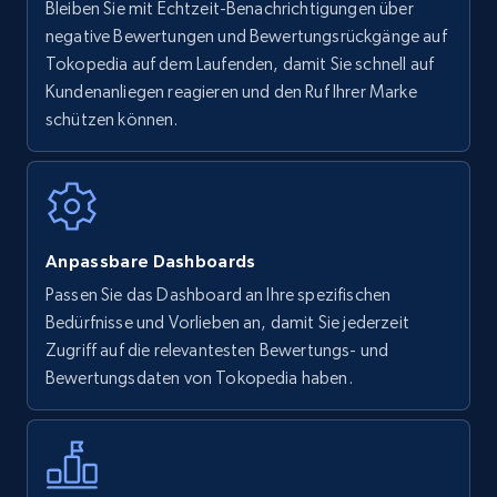
Bleiben Sie mit Echtzeit-Benachrichtigungen über
Amazon Reviews
negative Bewertungen und Bewertungsrückgänge auf
URL, Product name, Product rating, Product
Tokopedia auf dem Laufenden, damit Sie schnell auf
rating object, Product rating max, Rating,
Kundenanliegen reagieren und den Ruf Ihrer Marke
Author name, Asin, and more.
schützen können.
7.4K+
870+
Jetzt anfangen
Anpassbare Dashboards
Walmart - products
Passen Sie das Dashboard an Ihre spezifischen
URL, Final price, Sku, Currency, Gtin,
Bedürfnisse und Vorlieben an, damit Sie jederzeit
Specifications, Image urls, Top reviews, and
Zugriff auf die relevantesten Bewertungs- und
more.
Bewertungsdaten von Tokopedia haben.
5.6K+
875+
Jetzt anfangen