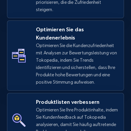
priorisieren, die die Zufriedenheit
steigern.
TikTok Shop - discover records by shop url
Optimieren Sie das
URL, Title, Available, Description, Currency, Initial
Kundenerlebnis
price, Final price, Discount percent, and more.
Optimieren Sie die Kundenzufriedenheit
mit Analysen zur Bewertungsleistung von
5.4K+
668+
Jetzt anfangen
Tokopedia, indem Sie Trends
identifizieren und sicherstellen, dass Ihre
Produkte hohe Bewertungen und eine
positive Stimmung aufweisen.
Amazon sellers info
Seller id, URL, Seller name, Description, Detailed
info, Stars, Feedbacks, Return policy, and more.
Produktlisten verbessern
Optimieren Sie Ihre Produktinhalte, indem
2.5K+
378+
Jetzt anfangen
Sie Kundenfeedback auf Tokopedia
analysieren, damit Sie häufig auftretende