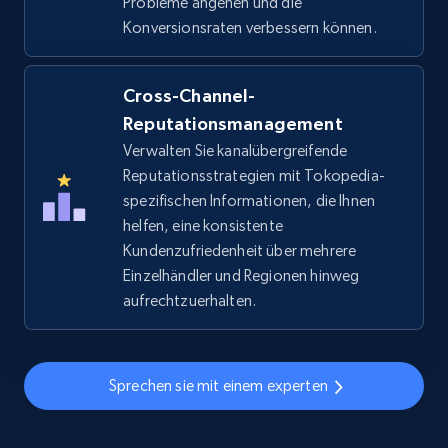
Probleme angehen und die
Konversionsraten verbessern können.
eBay
URL, Product id, Title, Seller name, Seller rating,
Cross-Channel-
Seller reviews, Breadcrumbs, Root category, and
more.
Reputationsmanagement
Verwalten Sie kanalübergreifende
2.5K+
Reputationsstrategien mit Tokopedia-
359+
Jetzt anfangen
spezifischen Informationen, die Ihnen
helfen, eine konsistente
Kundenzufriedenheit über mehrere
eBay - Gather data on products using
Einzelhändler und Regionen hinweg
specified keywords
aufrechtzuerhalten.
URL, Product id, Title, Seller name, Seller rating,
Seller reviews, Breadcrumbs, Root category, and
more.
Sprechen sie mit einem experten
2.5K+
359+
Jetzt anfangen