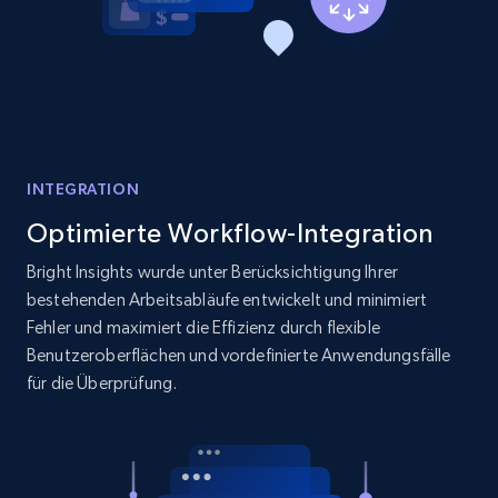
Reviews count shop, Reviews count item, Initial
price, and more.
1.9K+
323+
Jetzt anfangen
INTEGRATION
Etsy - Collects data from shop's URL
Optimierte Workflow-Integration
URL, Product id, Listing inventory id, Title, Rating,
Reviews count shop, Reviews count item, Initial
Bright Insights wurde unter Berücksichtigung Ihrer
price, and more.
bestehenden Arbeitsabläufe entwickelt und minimiert
Fehler und maximiert die Effizienz durch flexible
1.9K+
323+
Jetzt anfangen
Benutzeroberflächen und vordefinierte Anwendungsfälle
für die Überprüfung.
Amazon products search
Asin, URL, Name, Sponsored, Initial price, Final