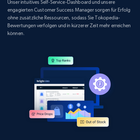
URL, Domain, Country code, Model number,
Unser intuitives Self-Service-Dashboard und unsere
Sku, Product id, Product name, Manufacturer,
engagierten Customer Success Manager sorgen für Erfolg
and more.
ohne zusätzliche Ressourcen, sodass Sie Tokopedia-
Bewertungen verfolgen und in kürzerer Zeit mehr erreichen
2.1K+
355+
Jetzt anfangen
können.
Home Depot US - Discovery products by
specific category URL
URL, Domain, Country code, Model number,
Sku, Product id, Product name, Manufacturer,
and more.
2.1K+
355+
Jetzt anfangen