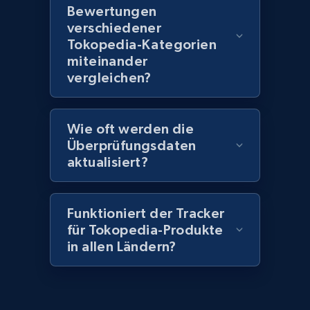
seller URL
Bewertungen
verschiedener
URL, Title, Rating, Reviews, Initial price, Final
Tokopedia-Kategorien
price, Currency, Stock, and more.
miteinander
vergleichen?
991+
164+
Jetzt anfangen
Wie oft werden die
Überprüfungsdaten
Lazada - Products - Discover products by
aktualisiert?
brand URL
URL, Title, Rating, Reviews, Initial price, Final
price, Currency, Stock, and more.
Funktioniert der Tracker
für Tokopedia-Produkte
991+
164+
Jetzt anfangen
in allen Ländern?
Lowes.com